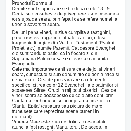
Prohodul Domnului.
Deniile sunt slujbe care se tin dupa orele 18-19.
Denia se deosebeste de priveghere, care inseamna
tot slujba de seara, prin faptul ca se refera numai la
utrenia savarsita seara.
De luni pana vineri, in ziua cumplita a rastignirii,
preotii rostesc rugaciuni rituale, canturi, citesc
fragmente liturgice din Vechiul Testament (Psalmi,
Profeti etc.), numite Paremii. Cat despre Evanghelii,
ele sunt randuite astfel ca in fiecare zi din
Saptamana Patimilor sa se citeasca o anumita
Evanghelie.
Cele mai importante denii sunt cele de joi si vineri
seara, cunoscute si sub denumirile de denia mica si
denia mare. Cea de joi seara are ca elemente
specifice, citirea celor 12 Evanghelii ale patimilor si
scoaterea Sfintei Cruci in mijlocul bisericii. Cea de
vineri seara se deosebeste de celelalte denii prin
Cantarea Prohodului, si inconjurarea bisericii cu
Sfantul Epitaf (cusatura sau pictura de mare
frumusete care reprezinta scena punerii in
mormant).
Vinerea Mare este ziua de doliu a crestinatatii:
atunci a fost rastignit Mantuitorul. De aceea, in