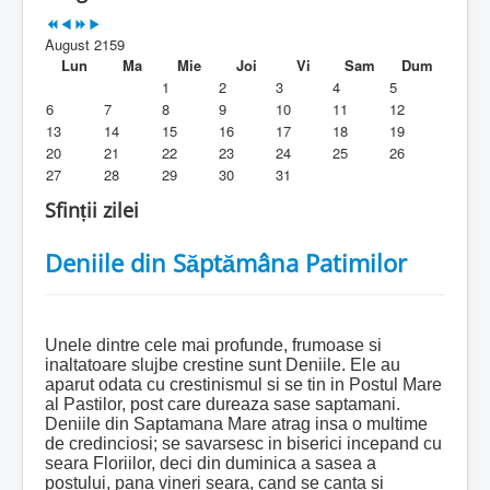
Parohia
August 2159
Duhovnicesti
Lun
Ma
Mie
Joi
Vi
Sam
Dum
1
2
3
4
5
Servicii religioase
6
7
8
9
10
11
12
13
14
15
16
17
18
19
Alte legaturi
20
21
22
23
24
25
26
27
28
29
30
31
Biblioteca Parohiei
Sfinții zilei
Foaia Parohiei
Deniile din Săptămâna Patimilor
Activitati copii si tineri
Contact
Unele dintre cele mai profunde, frumoase si
inaltatoare slujbe crestine sunt Deniile. Ele au
aparut odata cu crestinismul si se tin in Postul Mare
al Pastilor, post care dureaza sase saptamani.
Deniile din Saptamana Mare atrag insa o multime
de credinciosi; se savarsesc in biserici incepand cu
seara Floriilor, deci din duminica a sasea a
postului, pana vineri seara, cand se canta si