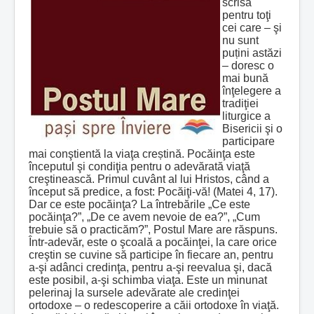
scrisă
pentru toţi
cei care – şi
nu sunt
puțini astăzi
– doresc o
mai bună
înţelegere a
tradiţiei
liturgice a
Bisericii şi o
participare
mai conştientă la viaţa creștină. Pocăinţa este
începutul şi condiţia pentru o adevărată viaţă
creştinească. Primul cuvânt al lui Hristos, când a
început să predice, a fost: Pocăiţi-vă! (Matei 4, 17).
Dar ce este pocăinţa? La întrebările „Ce este
pocăinţa?”, „De ce avem nevoie de ea?”, „Cum
trebuie să o practicăm?”, Postul Mare are răspuns.
Într‑adevăr, este o şcoală a pocăinţei, la care orice
creştin se cuvine să participe în fiecare an, pentru
a‑şi adânci credinţa, pentru a‑şi reevalua şi, dacă
este posibil, a‑şi schimba viaţa. Este un minunat
pelerinaj la sursele adevărate ale credinţei
ortodoxe – o redescoperire a căii ortodoxe în viaţă.