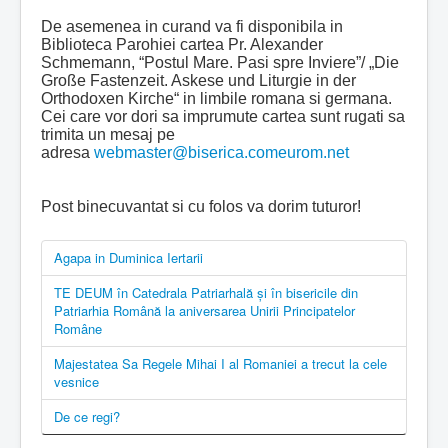
De asemenea in curand va fi disponibila in
Biblioteca Parohiei cartea Pr. Alexander
Schmemann, “Postul Mare. Pasi spre Inviere”/ „Die
Große Fastenzeit. Askese und Liturgie in der
Orthodoxen Kirche“ in limbile romana si germana.
Cei care vor dori sa imprumute cartea sunt rugati sa
trimita un mesaj pe
adresa
webmaster@biserica.comeurom.net
Post binecuvantat si cu folos va dorim tuturor!
Agapa in Duminica Iertarii
TE DEUM în Catedrala Patriarhală şi în bisericile din
Patriarhia Română la aniversarea Unirii Principatelor
Române
Majestatea Sa Regele Mihai I al Romaniei a trecut la cele
vesnice
De ce regi?