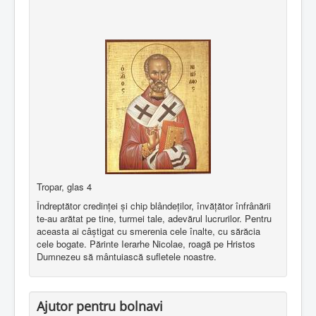
Tropar, glas 4
Îndreptător credinţei şi chip blândeţilor, învăţător înfrânării
te-au arătat pe tine, turmei tale, adevărul lucrurilor. Pentru
aceasta ai câştigat cu smerenia cele înalte, cu sărăcia
cele bogate. Părinte Ierarhe Nicolae, roagă pe Hristos
Dumnezeu să mântuiască sufletele noastre.
Ajutor pentru bolnavi