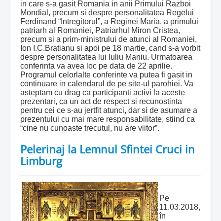
in care s-a gasit Romania in anii Primului Razboi
Mondial, precum si despre personalitatea Regelui
Ferdinand “Intregitorul”, a Reginei Maria, a primului
patriarh al Romaniei, Patriarhul Miron Cristea,
precum si a prim-ministrului de atunci al Romaniei,
Ion I.C.Bratianu si apoi pe 18 martie, cand s-a vorbit
despre personalitatea lui Iuliu Maniu. Urmatoarea
conferinta va avea loc pe data de 22 aprilie.
Programul celorlalte conferinte va putea fi gasit in
continuare in calendarul de pe site-ul parohiei. Va
asteptam cu drag ca participanti activi la aceste
prezentari, ca un act de respect si recunostinta
pentru cei ce s-au jertfit atunci, dar si de asumare a
prezentului cu mai mare responsabilitate, stiind ca
“cine nu cunoaste trecutul, nu are viitor”.
Pelerinaj la Lemnul Sfintei Cruci in
Limburg
Pe
11.03.2018,
în