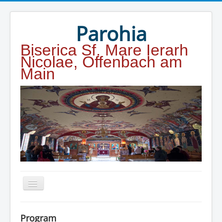
Year
Month
Year
Month
Parohia
Biserica Sf. Mare Ierarh
Nicolae, Offenbach am
Main
Home
Program