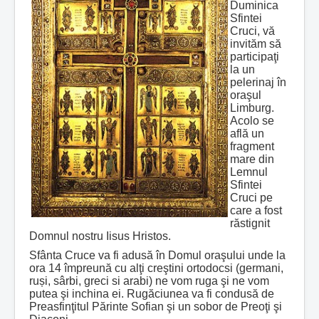
Duminica
Sfintei
Cruci, vă
invităm să
participaţi
la un
pelerinaj în
oraşul
Limburg.
Acolo se
află un
fragment
mare din
Lemnul
Sfintei
Cruci pe
care a fost
răstignit
Domnul nostru Iisus Hristos.
Sfânta Cruce va fi adusă în Domul oraşului unde la
ora 14 împreună cu alţi creştini ortodocsi (germani,
ruși, sârbi, greci si arabi) ne vom ruga şi ne vom
putea şi inchina ei. Rugăciunea va fi condusă de
Preasfinţitul Părinte Sofian şi un sobor de Preoţi şi