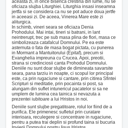
aceasta zi, in orice biserica crestina din lume, nu se
oficiaza slujba Liturghiei. Liturghia insasi inseamna
jertfa si se considera ca nu se pot aduce doua jertfe
in aceeasi zi. De aceea, Vinerea Mare este zi
aliturgica.
In schimb, vineri seara se oficiaza Denia
Prohodului. Mai intai, tineri si batrani, in lant
neintrerupt, trec pe sub masa plina de flori, masa ce
simbolizeaza catafalcul Domnului. Pe ea este
asternuta o fata de masa bogat pictata, cu punerea
in Mormant a Mantuitorului (Epitaf), precum si
Evanghelia impreuna cu Crucea. Apoi, preotii,
strana si credinciosii canta Prohodul Domnului.
Deniile nu sunt doar slujbe de dimineata savarsite
seara, pana tarziu in noapte, ci scopul lor principal
este, ca prin rugaciune si cantare, prin citirea Sfintei
Scripturi si meditatie, prin pocainta si post, sa
alungam din suflet intunericul pacatelor si sa ne
umplem de lumina cea tainica si nevazuta a
prezentei iubitoare a lui Hristos in noi.
Deniile sunt slujbe pregatitoare, rolul lor fiind de a
purifica. Ele primenesc sufletul prin curatare
interioara, reculegere si concentrare in rugaciune,
pentru a putea trai deplin si profund taina si bucuria
Invierii Domnului nostru Iisus Hristos.