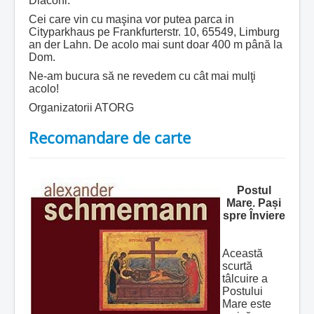
Diaconi.
Cei care vin cu maşina vor putea parca in
Cityparkhaus pe Frankfurterstr. 10, 65549, Limburg
an der Lahn. De acolo mai sunt doar 400 m până la
Dom.
Ne-am bucura să ne revedem cu cât mai mulţi
acolo!
Organizatorii ATORG
Recomandare de carte
Postul
Mare. Pași
spre Înviere
Această
scurtă
tâlcuire a
Postului
Mare este