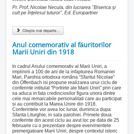
Pr. Prof. Nicolae Necula, din lucrarea "Biserica şi
cult pe înţelesul tuturor", Ed. Europartner
Citește mai departe...
Anul comemorativ al făuritorilor
Marii Uniri din 1918
In cadrul Anului comemorativ al Marii Uniri, a
implinirii a 100 de ani de la infaptuirea Romaniei
Mari, Parohia ortodoxa româna “Sfantul Nicolae”
din Offenbach isi propune realizarea unui ciclu de
conferinte intitulat “Portrete ale Marii Uniri” prin care
sa aduca in fata credinciosilor figura unora dintre
cele mai remarcabile personalitati care au participat
si au contribuit la Marea Unire din 1918.
Conferintele vor avea loc lunar, duminica dupa
Sfanta Liturghie, in sala parohiei. Primele doua
conferinte din acest ciclu au avut loc pe data de 25
februarie cu o prezentare despre evenimentele
premergatoare Marii Uniri, despre contextul istoric