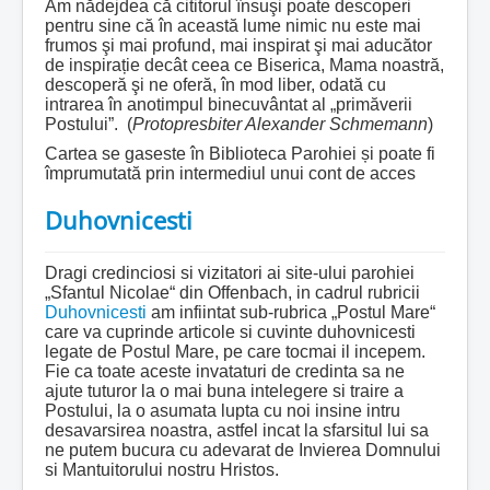
Am nădejdea că cititorul însuşi poate descoperi
pentru sine că în această lume nimic nu este mai
frumos şi mai profund, mai inspirat şi mai aducător
de inspirație decât ceea ce Biserica, Mama noastră,
descoperă şi ne oferă, în mod liber, odată cu
intrarea în anotimpul binecuvântat al „primăverii
Postului”. (
Protopresbiter Alexander Schmemann
)
Cartea se gaseste în Biblioteca Parohiei și poate fi
împrumutată prin intermediul unui cont de acces
Duhovnicesti
Dragi credinciosi si vizitatori ai site-ului parohiei
„Sfantul Nicolae“ din Offenbach, in cadrul rubricii
Duhovnicesti
am infiintat sub-rubrica „Postul Mare“
care va cuprinde articole si cuvinte duhovnicesti
legate de Postul Mare, pe care tocmai il incepem.
Fie ca toate aceste invataturi de credinta sa ne
ajute tuturor la o mai buna intelegere si traire a
Postului, la o asumata lupta cu noi insine intru
desavarsirea noastra, astfel incat la sfarsitul lui sa
ne putem bucura cu adevarat de Invierea Domnului
si Mantuitorului nostru Hristos.