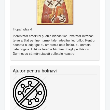
Tropar, glas 4
Îndreptător credinţei şi chip blândeţilor, învăţător înfrânării
te-au arătat pe tine, turmei tale, adevărul lucrurilor. Pentru
aceasta ai câştigat cu smerenia cele înalte, cu sărăcia
cele bogate. Părinte Ierarhe Nicolae, roagă pe Hristos
Dumnezeu să mântuiască sufletele noastre.
Ajutor pentru bolnavi