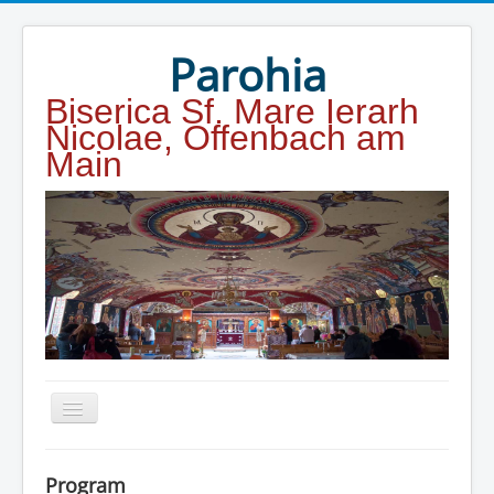
Year
Month
Year
Month
Parohia
Biserica Sf. Mare Ierarh
Nicolae, Offenbach am
Main
Home
Program