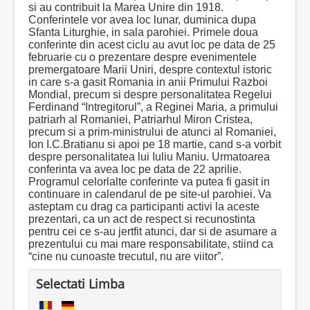
si au contribuit la Marea Unire din 1918.
Conferintele vor avea loc lunar, duminica dupa
Sfanta Liturghie, in sala parohiei. Primele doua
conferinte din acest ciclu au avut loc pe data de 25
februarie cu o prezentare despre evenimentele
premergatoare Marii Uniri, despre contextul istoric
in care s-a gasit Romania in anii Primului Razboi
Mondial, precum si despre personalitatea Regelui
Ferdinand “Intregitorul”, a Reginei Maria, a primului
patriarh al Romaniei, Patriarhul Miron Cristea,
precum si a prim-ministrului de atunci al Romaniei,
Ion I.C.Bratianu si apoi pe 18 martie, cand s-a vorbit
despre personalitatea lui Iuliu Maniu. Urmatoarea
conferinta va avea loc pe data de 22 aprilie.
Programul celorlalte conferinte va putea fi gasit in
continuare in calendarul de pe site-ul parohiei. Va
asteptam cu drag ca participanti activi la aceste
prezentari, ca un act de respect si recunostinta
pentru cei ce s-au jertfit atunci, dar si de asumare a
prezentului cu mai mare responsabilitate, stiind ca
“cine nu cunoaste trecutul, nu are viitor”.
Selectati Limba