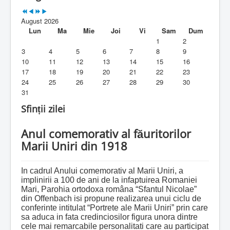
Parohia
August 2026
Duhovnicesti
Lun
Ma
Mie
Joi
Vi
Sam
Dum
1
2
Servicii religioase
3
4
5
6
7
8
9
10
11
12
13
14
15
16
Alte legaturi
17
18
19
20
21
22
23
24
25
26
27
28
29
30
Biblioteca Parohiei
31
Foaia Parohiei
Sfinții zilei
Activitati copii si tineri
Anul comemorativ al făuritorilor
Marii Uniri din 1918
Contact
In cadrul Anului comemorativ al Marii Uniri, a
implinirii a 100 de ani de la infaptuirea Romaniei
Mari, Parohia ortodoxa româna “Sfantul Nicolae”
din Offenbach isi propune realizarea unui ciclu de
conferinte intitulat “Portrete ale Marii Uniri” prin care
sa aduca in fata credinciosilor figura unora dintre
cele mai remarcabile personalitati care au participat