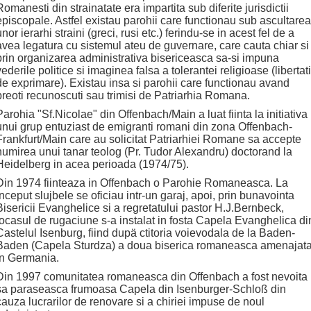
Romanesti din strainatate era impartita sub diferite jurisdictii
episcopale. Astfel existau parohii care functionau sub ascultarea
unor ierarhi straini (greci, rusi etc.) ferindu-se in acest fel de a
avea legatura cu sistemul ateu de guvernare, care cauta chiar si
prin organizarea administrativa bisericeasca sa-si impuna
vederile politice si imaginea falsa a tolerantei religioase (libertati
de exprimare). Existau insa si parohii care functionau avand
preoti recunoscuti sau trimisi de Patriarhia Romana.
Parohia "Sf.Nicolae" din Offenbach/Main a luat fiinta la initiativa
unui grup entuziast de emigranti romani din zona Offenbach-
Frankfurt/Main care au solicitat Patriarhiei Romane sa accepte
numirea unui tanar teolog (Pr. Tudor Alexandru) doctorand la
Heidelberg in acea perioada (1974/75).
Din 1974 fiinteaza in Offenbach o Parohie Romaneasca. La
inceput slujbele se oficiau intr-un garaj, apoi, prin bunavointa
Bisericii Evanghelice si a regretatului pastor H.J.Bernbeck,
locasul de rugaciune s-a instalat in fosta Capela Evanghelica di
Castelul Isenburg, fiind dupä ctitoria voievodala de la Baden-
Baden (Capela Sturdza) a doua biserica romaneasca amenajat
in Germania.
Din 1997 comunitatea romaneasca din Offenbach a fost nevoita
sa paraseasca frumoasa Capela din Isenburger-Schloß din
cauza lucrarilor de renovare si a chiriei impuse de noul