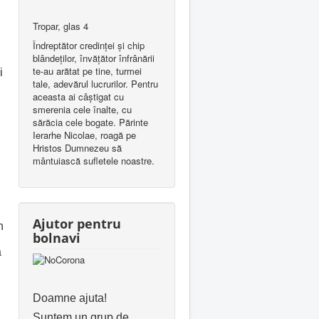
Tropar, glas 4
Îndreptător credinţei şi chip
blândeţilor, învăţător înfrânării
te-au arătat pe tine, turmei
i
tale, adevărul lucrurilor. Pentru
aceasta ai câştigat cu
smerenia cele înalte, cu
sărăcia cele bogate. Părinte
Ierarhe Nicolae, roagă pe
Hristos Dumnezeu să
mântuiască sufletele noastre.
Ajutor pentru
n
bolnavi
a
Doamne ajuta!
Suntem un grup de