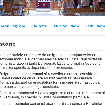
Servicii religioase
Alte legaturi
Biblioteca Parohiei
Foaia Parohie
Istoric
Din perioadele anterioare de emigratie, in preajma celor doua
razboaie mondiale, dar mai ales ca efect al instaurarii dictaturii
comuniste atee in tarile Europei de Est s-a format in Occident
diaspora specifica, dupa tara de provenienta.
Emigratia etnicilor germani si a evreilor a crescut considerabil
numarul celor ce cu durere au fost nevoiti sa paraseasca
Romania ducand cu ei nostalgia lumii in care s-au nascut, dar
care parea irevocabil ingenunchiata.
Comunitati romanesti cu viata organizata cunoscuta au aparut si
in Germania, in special in jurul Comunitatilor parohiale.
In timpul regimului comunist apartenenta canonica a Parohiilor