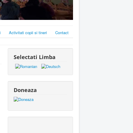
i
Activitati copii si tineri
Contact
Selectati Limba
Doneaza