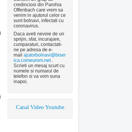
credinciosi din Parohia
Offenbach care vrem sa
venim in ajutorul celor ce
sunt bolnavi, infectati cu
coronavirus.
i
Daca aveti nevoie de un
sprijin, sfat, incurajare,
cumparaturi, contactati-
ne pe adresa de e-
mail
ajutorbolnavi@biser
ica.comeurom.net
.
Scrieti un mesaj scurt cu
numele si numarul de
telefon si va vom suna
inapoi.
i
Canal Video Youtube