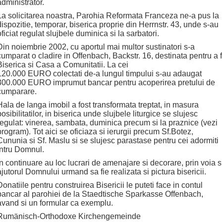
administrator.
La solicitarea noastra, Parohia Reformata Franceza ne-a pus la
dispozitie, temporar, biserica proprie din Herrnstr. 43, unde s-au
oficiat regulat slujbele duminica si la sarbatori.
Din noiembrie 2002, cu aportul mai multor sustinatori s-a
cumparat o cladire in Offenbach, Backstr. 16, destinata pentru a f
Biserica si Casa a Comunitatii. La cei
120.000 EURO colectati de-a lungul timpului s-au adaugat
300.000 EURO imprumut bancar pentru acoperirea pretului de
cumparare.
Hala de langa imobil a fost transformata treptat, in masura
posibilitatilor, in biserica unde slujbele liturgice se slujesc
regulat: vinerea, sambata, duminica precum si la praznice (vezi
program). Tot aici se oficiaza si ierurgii precum Sf.Botez,
Cununia si Sf. Maslu si se slujesc parastase pentru cei adormiti
intru Domnul.
In continuare au loc lucrari de amenajare si decorare, prin voia s
ajutorul Domnului urmand sa fie realizata si pictura bisericii.
Donatiile pentru construirea Bisericii le puteti face in contul
bancar al parohiei de la Staedtische Sparkasse Offenbach,
avand si un formular ca exemplu.
Rumänisch-Orthodoxe Kirchengemeinde