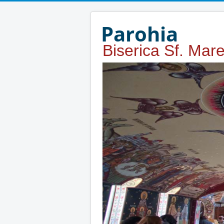
Year
Month
Year
Month
Parohia
Biserica Sf. Mar