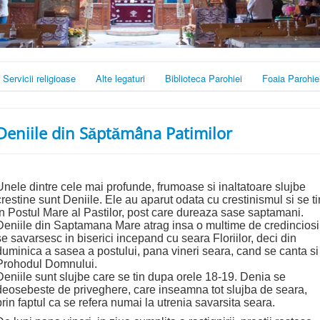
Servicii religioase
Alte legaturi
Biblioteca Parohiei
Foaia Parohie
Deniile din Săptămâna Patimilor
Unele dintre cele mai profunde, frumoase si inaltatoare slujbe
crestine sunt Deniile. Ele au aparut odata cu crestinismul si se ti
in Postul Mare al Pastilor, post care dureaza sase saptamani.
Deniile din Saptamana Mare atrag insa o multime de credinciosi
se savarsesc in biserici incepand cu seara Floriilor, deci din
duminica a sasea a postului, pana vineri seara, cand se canta si
Prohodul Domnului.
Deniile sunt slujbe care se tin dupa orele 18-19. Denia se
deosebeste de priveghere, care inseamna tot slujba de seara,
prin faptul ca se refera numai la utrenia savarsita seara.