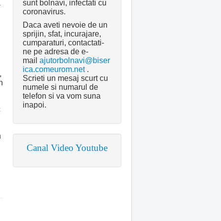
sunt bolnavi, infectati cu
a
coronavirus.
n
Daca aveti nevoie de un
sprijin, sfat, incurajare,
cumparaturi, contactati-
ne pe adresa de e-
mail
ajutorbolnavi@biser
ica.comeurom.net
.
,
Scrieti un mesaj scurt cu
n
numele si numarul de
telefon si va vom suna
inapoi.
c
n
Canal Video Youtube