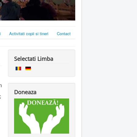
i
Activitati copii si tineri
Contact
Selectati Limba
n
Doneaza
;