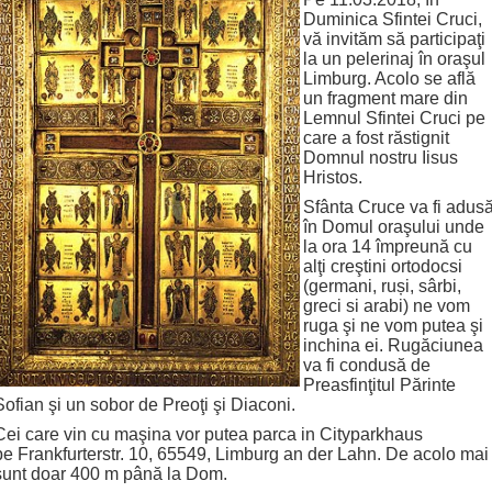
Duminica Sfintei Cruci,
vă invităm să participaţi
la un pelerinaj în oraşul
Limburg. Acolo se află
un fragment mare din
Lemnul Sfintei Cruci pe
care a fost răstignit
Domnul nostru Iisus
Hristos.
Sfânta Cruce va fi adus
în Domul oraşului unde
la ora 14 împreună cu
alţi creştini ortodocsi
(germani, ruși, sârbi,
greci si arabi) ne vom
ruga şi ne vom putea şi
inchina ei. Rugăciunea
va fi condusă de
Preasfinţitul Părinte
Sofian şi un sobor de Preoţi şi Diaconi.
Cei care vin cu maşina vor putea parca in Cityparkhaus
pe Frankfurterstr. 10, 65549, Limburg an der Lahn. De acolo mai
sunt doar 400 m până la Dom.