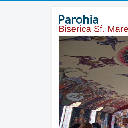
Year
Month
Year
Month
Parohia
Biserica Sf. Mar