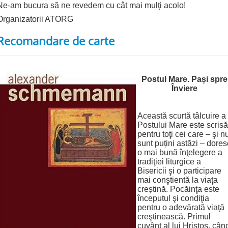
Ne-am bucura să ne revedem cu cât mai mulţi acolo!
Organizatorii ATORG
Recomandare de carte
Postul Mare. Pași spre
Înviere
Această scurtă tâlcuire a
Postului Mare este scrisă
pentru toţi cei care – şi n
sunt puțini astăzi – dores
o mai bună înţelegere a
tradiţiei liturgice a
Bisericii şi o participare
mai conştientă la viaţa
creștină. Pocăinţa este
începutul şi condiţia
pentru o adevărată viaţă
creştinească. Primul
cuvânt al lui Hristos, cân