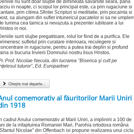
Deniile nu sunt doar slujbe de dimineata savarsite seara, pana
tarziu in noapte, ci scopul lor principal este, ca prin rugaciune si
cantare, prin citirea Sfintei Scripturi si meditatie, prin pocainta si
post, sa alungam din suflet intunericul pacatelor si sa ne umple
de lumina cea tainica si nevazuta a prezentei iubitoare a lui
Hristos in noi.
Deniile sunt slujbe pregatitoare, rolul lor fiind de a purifica. Ele
primenesc sufletul prin curatare interioara, reculegere si
concentrare in rugaciune, pentru a putea trai deplin si profund
taina si bucuria Invierii Domnului nostru Iisus Hristos.
Pr. Prof. Nicolae Necula, din lucrarea "Biserica şi cult pe
înţelesul tuturor", Ed. Europartner
Citește mai departe...
Anul comemorativ al făuritorilor Marii Uniri
din 1918
In cadrul Anului comemorativ al Marii Uniri, a implinirii a 100 de
ani de la infaptuirea Romaniei Mari, Parohia ortodoxa româna
“Sfantul Nicolae” din Offenbach isi propune realizarea unui ciclu