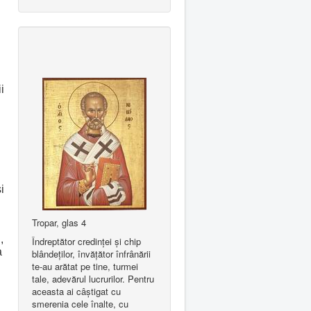
i
i
Tropar, glas 4
,
Îndreptător credinţei şi chip
a
blândeţilor, învăţător înfrânării
te-au arătat pe tine, turmei
tale, adevărul lucrurilor. Pentru
aceasta ai câştigat cu
smerenia cele înalte, cu