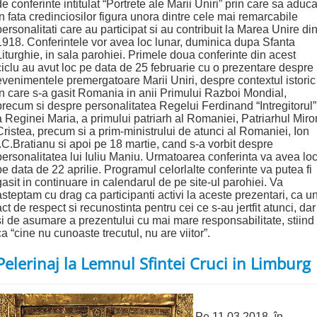
de conferinte intitulat “Portrete ale Marii Uniri” prin care sa aduc
in fata credinciosilor figura unora dintre cele mai remarcabile
personalitati care au participat si au contribuit la Marea Unire di
1918. Conferintele vor avea loc lunar, duminica dupa Sfanta
Liturghie, in sala parohiei. Primele doua conferinte din acest
ciclu au avut loc pe data de 25 februarie cu o prezentare despre
evenimentele premergatoare Marii Uniri, despre contextul istoric
in care s-a gasit Romania in anii Primului Razboi Mondial,
precum si despre personalitatea Regelui Ferdinand “Intregitorul”
a Reginei Maria, a primului patriarh al Romaniei, Patriarhul Miro
Cristea, precum si a prim-ministrului de atunci al Romaniei, Ion
I.C.Bratianu si apoi pe 18 martie, cand s-a vorbit despre
personalitatea lui Iuliu Maniu. Urmatoarea conferinta va avea lo
pe data de 22 aprilie. Programul celorlalte conferinte va putea fi
gasit in continuare in calendarul de pe site-ul parohiei. Va
asteptam cu drag ca participanti activi la aceste prezentari, ca u
act de respect si recunostinta pentru cei ce s-au jertfit atunci, dar
si de asumare a prezentului cu mai mare responsabilitate, stiind
ca “cine nu cunoaste trecutul, nu are viitor”.
Pelerinaj la Lemnul Sfintei Cruci in Limburg
Pe 11.03.2018, în