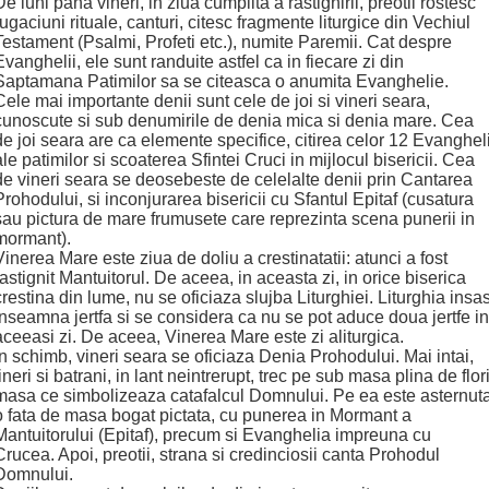
De luni pana vineri, in ziua cumplita a rastignirii, preotii rostesc
rugaciuni rituale, canturi, citesc fragmente liturgice din Vechiul
Testament (Psalmi, Profeti etc.), numite Paremii. Cat despre
Evanghelii, ele sunt randuite astfel ca in fiecare zi din
Saptamana Patimilor sa se citeasca o anumita Evanghelie.
Cele mai importante denii sunt cele de joi si vineri seara,
cunoscute si sub denumirile de denia mica si denia mare. Cea
de joi seara are ca elemente specifice, citirea celor 12 Evangheli
ale patimilor si scoaterea Sfintei Cruci in mijlocul bisericii. Cea
de vineri seara se deosebeste de celelalte denii prin Cantarea
Prohodului, si inconjurarea bisericii cu Sfantul Epitaf (cusatura
sau pictura de mare frumusete care reprezinta scena punerii in
mormant).
Vinerea Mare este ziua de doliu a crestinatatii: atunci a fost
rastignit Mantuitorul. De aceea, in aceasta zi, in orice biserica
crestina din lume, nu se oficiaza slujba Liturghiei. Liturghia insas
inseamna jertfa si se considera ca nu se pot aduce doua jertfe in
aceeasi zi. De aceea, Vinerea Mare este zi aliturgica.
In schimb, vineri seara se oficiaza Denia Prohodului. Mai intai,
tineri si batrani, in lant neintrerupt, trec pe sub masa plina de flori
masa ce simbolizeaza catafalcul Domnului. Pe ea este asternut
o fata de masa bogat pictata, cu punerea in Mormant a
Mantuitorului (Epitaf), precum si Evanghelia impreuna cu
Crucea. Apoi, preotii, strana si credinciosii canta Prohodul
Domnului.