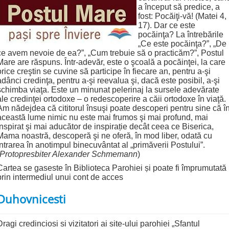
a început să predice, a
fost: Pocăiţi-vă! (Matei 4,
17). Dar ce este
pocăinţa? La întrebările
„Ce este pocăinţa?”, „De
ce avem nevoie de ea?”, „Cum trebuie să o practicăm?”, Postul
Mare are răspuns. Într‑adevăr, este o şcoală a pocăinţei, la care
orice creştin se cuvine să participe în fiecare an, pentru a‑şi
adânci credinţa, pentru a‑şi reevalua şi, dacă este posibil, a‑şi
schimba viaţa. Este un minunat pelerinaj la sursele adevărate
ale credinţei ortodoxe – o redescoperire a căii ortodoxe în viaţă.
Am nădejdea că cititorul însuşi poate descoperi pentru sine că î
această lume nimic nu este mai frumos şi mai profund, mai
inspirat şi mai aducător de inspirație decât ceea ce Biserica,
Mama noastră, descoperă şi ne oferă, în mod liber, odată cu
intrarea în anotimpul binecuvântat al „primăverii Postului”.
Protopresbiter Alexander Schmemann
)
Cartea se gaseste în Biblioteca Parohiei și poate fi împrumutată
prin intermediul unui cont de acces
Duhovnicesti
Dragi credinciosi si vizitatori ai site-ului parohiei „Sfantul