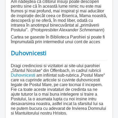
Am nădejdea că cititorul însuşi poate descoperi
pentru sine că în această lume nimic nu este mai
frumos şi mai profund, mai inspirat şi mai aducător
de inspirație decât ceea ce Biserica, Mama noastră,
descoperă şi ne oferă, în mod liber, odată cu
intrarea în anotimpul binecuvântat al „primăverii
Postului”. (
Protopresbiter Alexander Schmemann
)
Cartea se gaseste în Biblioteca Parohiei și poate fi
împrumutată prin intermediul unui cont de acces
Duhovnicesti
Dragi credinciosi si vizitatori ai site-ului parohiei
„Sfantul Nicolae“ din Offenbach, in cadrul rubricii
Duhovnicesti
am infiintat sub-rubrica „Postul Mare“
care va cuprinde articole si cuvinte duhovnicesti
legate de Postul Mare, pe care tocmai il incepem.
Fie ca toate aceste invataturi de credinta sa ne
ajute tuturor la o mai buna intelegere si traire a
Postului, la o asumata lupta cu noi insine intru
desavarsirea noastra, astfel incat la sfarsitul lui sa
ne putem bucura cu adevarat de Invierea Domnului
si Mantuitorului nostru Hristos.