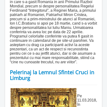
in care s-a gasit Romania in anii Primului Razboi
Mondial, precum si despre personalitatea Regelui
Ferdinand “Intregitorul”, a Reginei Maria, a primului
patriarh al Romaniei, Patriarhul Miron Cristea,
precum si a prim-ministrului de atunci al Romaniei,
Ion I.C.Bratianu si apoi pe 18 martie, cand s-a vorbit
despre personalitatea lui Iuliu Maniu. Urmatoarea
conferinta va avea loc pe data de 22 aprilie.
Programul celorlalte conferinte va putea fi gasit in
continuare in calendarul de pe site-ul parohiei. Va
asteptam cu drag ca participanti activi la aceste
prezentari, ca un act de respect si recunostinta
pentru cei ce s-au jertfit atunci, dar si de asumare a
prezentului cu mai mare responsabilitate, stiind ca
“cine nu cunoaste trecutul, nu are viitor”.
Pelerinaj la Lemnul Sfintei Cruci in
Limburg
Pe
11.03.2018,
în