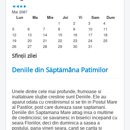
Parohia
Mai 2087
Duhovnicesti
Lun
Ma
Mie
Joi
Vi
Sam
Dum
1
2
3
4
Servicii religioase
5
6
7
8
9
10
11
12
13
14
15
16
17
18
Alte legaturi
19
20
21
22
23
24
25
26
27
28
29
30
31
Biblioteca Parohiei
Sfinții zilei
Foaia Parohiei
Deniile din Săptămâna Patimilor
Activitati copii si tineri
Contact
Unele dintre cele mai profunde, frumoase si
inaltatoare slujbe crestine sunt Deniile. Ele au
aparut odata cu crestinismul si se tin in Postul Mare
al Pastilor, post care dureaza sase saptamani.
Deniile din Saptamana Mare atrag insa o multime
de credinciosi; se savarsesc in biserici incepand cu
seara Floriilor, deci din duminica a sasea a
postului, pana vineri seara, cand se canta si