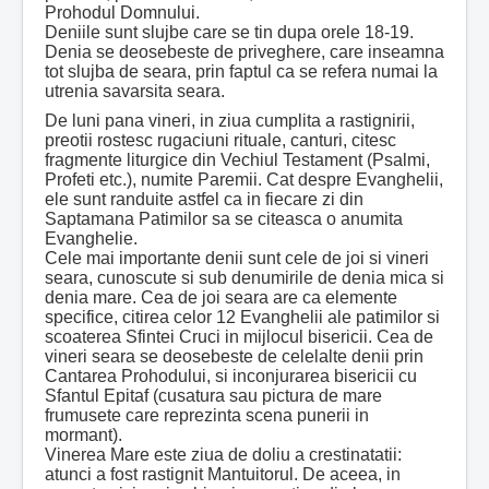
Prohodul Domnului.
Deniile sunt slujbe care se tin dupa orele 18-19.
Denia se deosebeste de priveghere, care inseamna
tot slujba de seara, prin faptul ca se refera numai la
utrenia savarsita seara.
De luni pana vineri, in ziua cumplita a rastignirii,
preotii rostesc rugaciuni rituale, canturi, citesc
fragmente liturgice din Vechiul Testament (Psalmi,
Profeti etc.), numite Paremii. Cat despre Evanghelii,
ele sunt randuite astfel ca in fiecare zi din
Saptamana Patimilor sa se citeasca o anumita
Evanghelie.
Cele mai importante denii sunt cele de joi si vineri
seara, cunoscute si sub denumirile de denia mica si
denia mare. Cea de joi seara are ca elemente
specifice, citirea celor 12 Evanghelii ale patimilor si
scoaterea Sfintei Cruci in mijlocul bisericii. Cea de
vineri seara se deosebeste de celelalte denii prin
Cantarea Prohodului, si inconjurarea bisericii cu
Sfantul Epitaf (cusatura sau pictura de mare
frumusete care reprezinta scena punerii in
mormant).
Vinerea Mare este ziua de doliu a crestinatatii:
atunci a fost rastignit Mantuitorul. De aceea, in