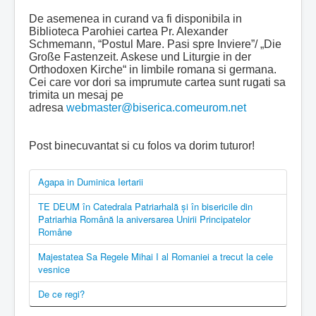
De asemenea in curand va fi disponibila in
Biblioteca Parohiei cartea Pr. Alexander
Schmemann, “Postul Mare. Pasi spre Inviere”/ „Die
Große Fastenzeit. Askese und Liturgie in der
Orthodoxen Kirche“ in limbile romana si germana.
Cei care vor dori sa imprumute cartea sunt rugati sa
trimita un mesaj pe
adresa
webmaster@biserica.comeurom.net
Post binecuvantat si cu folos va dorim tuturor!
Agapa in Duminica Iertarii
TE DEUM în Catedrala Patriarhală şi în bisericile din
Patriarhia Română la aniversarea Unirii Principatelor
Române
Majestatea Sa Regele Mihai I al Romaniei a trecut la cele
vesnice
De ce regi?