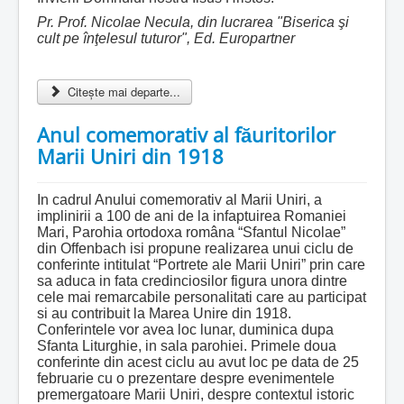
Pr. Prof. Nicolae Necula, din lucrarea "Biserica şi
cult pe înţelesul tuturor", Ed. Europartner
Citește mai departe...
Anul comemorativ al făuritorilor
Marii Uniri din 1918
In cadrul Anului comemorativ al Marii Uniri, a
implinirii a 100 de ani de la infaptuirea Romaniei
Mari, Parohia ortodoxa româna “Sfantul Nicolae”
din Offenbach isi propune realizarea unui ciclu de
conferinte intitulat “Portrete ale Marii Uniri” prin care
sa aduca in fata credinciosilor figura unora dintre
cele mai remarcabile personalitati care au participat
si au contribuit la Marea Unire din 1918.
Conferintele vor avea loc lunar, duminica dupa
Sfanta Liturghie, in sala parohiei. Primele doua
conferinte din acest ciclu au avut loc pe data de 25
februarie cu o prezentare despre evenimentele
premergatoare Marii Uniri, despre contextul istoric