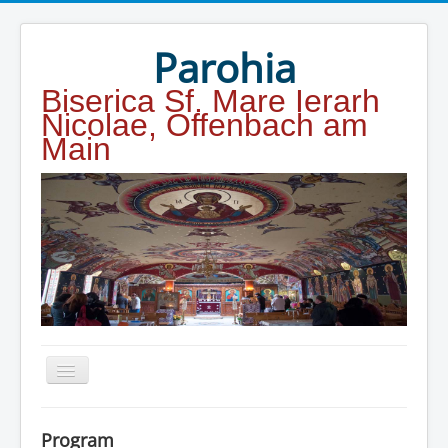
Year
Month
Year
Month
Parohia
Biserica Sf. Mare Ierarh
Nicolae, Offenbach am
Main
Home
Program