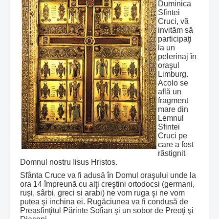
Duminica
Sfintei
Cruci, vă
invităm să
participaţi
la un
pelerinaj în
oraşul
Limburg.
Acolo se
află un
fragment
mare din
Lemnul
Sfintei
Cruci pe
care a fost
răstignit
Domnul nostru Iisus Hristos.
Sfânta Cruce va fi adusă în Domul oraşului unde la
ora 14 împreună cu alţi creştini ortodocsi (germani,
ruși, sârbi, greci si arabi) ne vom ruga şi ne vom
putea şi inchina ei. Rugăciunea va fi condusă de
Preasfinţitul Părinte Sofian şi un sobor de Preoţi şi