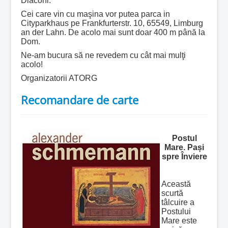
Diaconi.
Cei care vin cu maşina vor putea parca in
Cityparkhaus pe Frankfurterstr. 10, 65549, Limburg
an der Lahn. De acolo mai sunt doar 400 m până la
Dom.
Ne-am bucura să ne revedem cu cât mai mulţi
acolo!
Organizatorii ATORG
Recomandare de carte
Postul
Mare. Pași
spre Înviere
Această
scurtă
tâlcuire a
Postului
Mare este