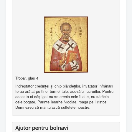
Tropar, glas 4
Îndreptător credinţei şi chip blândeţilor, învăţător înfrânării
te-au arătat pe tine, turmei tale, adevărul lucrurilor. Pentru
aceasta ai câştigat cu smerenia cele înalte, cu sărăcia
cele bogate. Părinte Ierarhe Nicolae, roagă pe Hristos
Dumnezeu să mântuiască sufletele noastre.
Ajutor pentru bolnavi