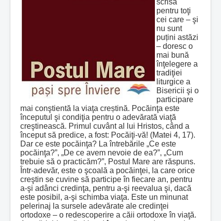
scrisă
pentru toţi
cei care – şi
nu sunt
puțini astăzi
– doresc o
mai bună
înţelegere a
tradiţiei
liturgice a
Bisericii şi o
participare
mai conştientă la viaţa creștină. Pocăinţa este
începutul şi condiţia pentru o adevărată viaţă
creştinească. Primul cuvânt al lui Hristos, când a
început să predice, a fost: Pocăiţi-vă! (Matei 4, 17).
Dar ce este pocăinţa? La întrebările „Ce este
pocăinţa?”, „De ce avem nevoie de ea?”, „Cum
trebuie să o practicăm?”, Postul Mare are răspuns.
Într‑adevăr, este o şcoală a pocăinţei, la care orice
creştin se cuvine să participe în fiecare an, pentru
a‑şi adânci credinţa, pentru a‑şi reevalua şi, dacă
este posibil, a‑şi schimba viaţa. Este un minunat
pelerinaj la sursele adevărate ale credinţei
ortodoxe – o redescoperire a căii ortodoxe în viaţă.