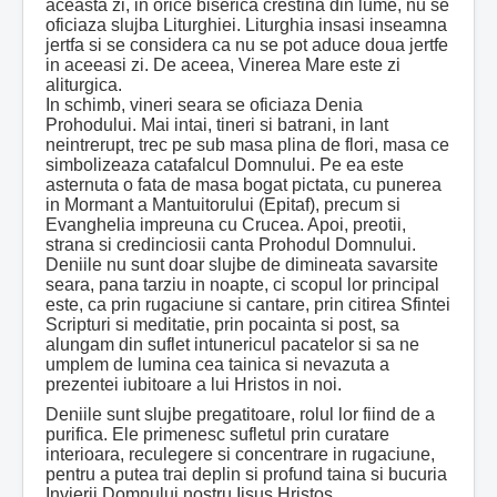
aceasta zi, in orice biserica crestina din lume, nu se
oficiaza slujba Liturghiei. Liturghia insasi inseamna
jertfa si se considera ca nu se pot aduce doua jertfe
in aceeasi zi. De aceea, Vinerea Mare este zi
aliturgica.
In schimb, vineri seara se oficiaza Denia
Prohodului. Mai intai, tineri si batrani, in lant
neintrerupt, trec pe sub masa plina de flori, masa ce
simbolizeaza catafalcul Domnului. Pe ea este
asternuta o fata de masa bogat pictata, cu punerea
in Mormant a Mantuitorului (Epitaf), precum si
Evanghelia impreuna cu Crucea. Apoi, preotii,
strana si credinciosii canta Prohodul Domnului.
Deniile nu sunt doar slujbe de dimineata savarsite
seara, pana tarziu in noapte, ci scopul lor principal
este, ca prin rugaciune si cantare, prin citirea Sfintei
Scripturi si meditatie, prin pocainta si post, sa
alungam din suflet intunericul pacatelor si sa ne
umplem de lumina cea tainica si nevazuta a
prezentei iubitoare a lui Hristos in noi.
Deniile sunt slujbe pregatitoare, rolul lor fiind de a
purifica. Ele primenesc sufletul prin curatare
interioara, reculegere si concentrare in rugaciune,
pentru a putea trai deplin si profund taina si bucuria
Invierii Domnului nostru Iisus Hristos.