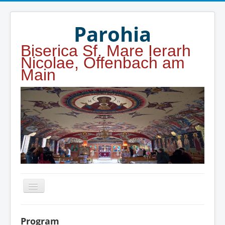
Year
Month
Year
Month
Parohia
Biserica Sf. Mare Ierarh
Nicolae, Offenbach am
Main
Home
Program