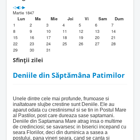
Parohia
Martie 1847
Duhovnicesti
Lun
Ma
Mie
Joi
Vi
Sam
Dum
1
2
3
4
5
6
7
Servicii religioase
8
9
10
11
12
13
14
15
16
17
18
19
20
21
Alte legaturi
22
23
24
25
26
27
28
29
30
31
Biblioteca Parohiei
Sfinții zilei
Foaia Parohiei
Deniile din Săptămâna Patimilor
Activitati copii si tineri
Contact
Unele dintre cele mai profunde, frumoase si
inaltatoare slujbe crestine sunt Deniile. Ele au
aparut odata cu crestinismul si se tin in Postul Mare
al Pastilor, post care dureaza sase saptamani.
Deniile din Saptamana Mare atrag insa o multime
de credinciosi; se savarsesc in biserici incepand cu
seara Floriilor, deci din duminica a sasea a
postului, pana vineri seara, cand se canta si