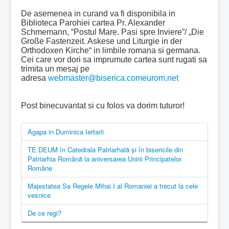
De asemenea in curand va fi disponibila in
Biblioteca Parohiei cartea Pr. Alexander
Schmemann, “Postul Mare. Pasi spre Inviere”/ „Die
Große Fastenzeit. Askese und Liturgie in der
Orthodoxen Kirche“ in limbile romana si germana.
Cei care vor dori sa imprumute cartea sunt rugati sa
trimita un mesaj pe
adresa
webmaster@biserica.comeurom.net
Post binecuvantat si cu folos va dorim tuturor!
Agapa in Duminica Iertarii
TE DEUM în Catedrala Patriarhală şi în bisericile din
Patriarhia Română la aniversarea Unirii Principatelor
Române
Majestatea Sa Regele Mihai I al Romaniei a trecut la cele
vesnice
De ce regi?