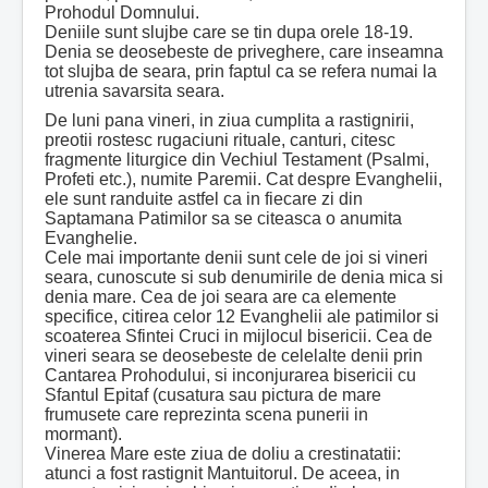
Prohodul Domnului.
Deniile sunt slujbe care se tin dupa orele 18-19.
Denia se deosebeste de priveghere, care inseamna
tot slujba de seara, prin faptul ca se refera numai la
utrenia savarsita seara.
De luni pana vineri, in ziua cumplita a rastignirii,
preotii rostesc rugaciuni rituale, canturi, citesc
fragmente liturgice din Vechiul Testament (Psalmi,
Profeti etc.), numite Paremii. Cat despre Evanghelii,
ele sunt randuite astfel ca in fiecare zi din
Saptamana Patimilor sa se citeasca o anumita
Evanghelie.
Cele mai importante denii sunt cele de joi si vineri
seara, cunoscute si sub denumirile de denia mica si
denia mare. Cea de joi seara are ca elemente
specifice, citirea celor 12 Evanghelii ale patimilor si
scoaterea Sfintei Cruci in mijlocul bisericii. Cea de
vineri seara se deosebeste de celelalte denii prin
Cantarea Prohodului, si inconjurarea bisericii cu
Sfantul Epitaf (cusatura sau pictura de mare
frumusete care reprezinta scena punerii in
mormant).
Vinerea Mare este ziua de doliu a crestinatatii:
atunci a fost rastignit Mantuitorul. De aceea, in