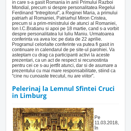
in care s-a gasit Romania in anii Primului Razboi
Mondial, precum si despre personalitatea Regelui
Ferdinand “Intregitorul”, a Reginei Maria, a primului
patriarh al Romaniei, Patriarhul Miron Cristea,
precum si a prim-ministrului de atunci al Romaniei,
Ion I.C.Bratianu si apoi pe 18 martie, cand s-a vorbit
despre personalitatea lui Iuliu Maniu. Urmatoarea
conferinta va avea loc pe data de 22 aprilie.
Programul celorlalte conferinte va putea fi gasit in
continuare in calendarul de pe site-ul parohiei. Va
asteptam cu drag ca participanti activi la aceste
prezentari, ca un act de respect si recunostinta
pentru cei ce s-au jertfit atunci, dar si de asumare a
prezentului cu mai mare responsabilitate, stiind ca
“cine nu cunoaste trecutul, nu are viitor”.
Pelerinaj la Lemnul Sfintei Cruci
in Limburg
Pe
11.03.2018,
în