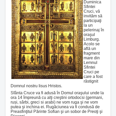
Duminica
Sfintei
Cruci, vă
invităm să
participaţi
la un
pelerinaj în
oraşul
Limburg.
Acolo se
află un
fragment
mare din
Lemnul
Sfintei
Cruci pe
care a fost
răstignit
Domnul nostru Iisus Hristos.
Sfânta Cruce va fi adusă în Domul oraşului unde la
ora 14 împreună cu alţi creştini ortodocsi (germani,
ruși, sârbi, greci si arabi) ne vom ruga şi ne vom
putea şi inchina ei. Rugăciunea va fi condusă de
Preasfinţitul Părinte Sofian şi un sobor de Preoţi şi