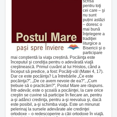
scrisă
pentru toţi
cei care – şi
nu sunt
puțini astăzi
– doresc o
mai bună
înţelegere a
tradiţiei
liturgice a
Bisericii şi o
participare
mai conştientă la viaţa creștină. Pocăinţa este
începutul şi condiţia pentru o adevărată viaţă
creştinească. Primul cuvânt al lui Hristos, când a
început să predice, a fost: Pocăiţi-vă! (Matei 4, 17).
Dar ce este pocăinţa? La întrebările „Ce este
pocăinţa?”, „De ce avem nevoie de ea?”, „Cum
trebuie să o practicăm?”, Postul Mare are răspuns.
Într‑adevăr, este o şcoală a pocăinţei, la care orice
creştin se cuvine să participe în fiecare an, pentru
a‑şi adânci credinţa, pentru a‑şi reevalua şi, dacă
este posibil, a‑şi schimba viaţa. Este un minunat
pelerinaj la sursele adevărate ale credinţei
ortodoxe – o redescoperire a căii ortodoxe în viaţă.