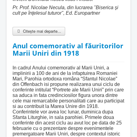
Pr. Prof. Nicolae Necula, din lucrarea "Biserica şi
cult pe înţelesul tuturor", Ed. Europartner
Citește mai departe...
Anul comemorativ al făuritorilor
Marii Uniri din 1918
In cadrul Anului comemorativ al Marii Uniri, a
implinirii a 100 de ani de la infaptuirea Romaniei
Mari, Parohia ortodoxa româna “Sfantul Nicolae”
din Offenbach isi propune realizarea unui ciclu de
conferinte intitulat “Portrete ale Marii Uniri” prin care
sa aduca in fata credinciosilor figura unora dintre
cele mai remarcabile personalitati care au participat
si au contribuit la Marea Unire din 1918.
Conferintele vor avea loc lunar, duminica dupa
Sfanta Liturghie, in sala parohiei. Primele doua
conferinte din acest ciclu au avut loc pe data de 25
februarie cu o prezentare despre evenimentele
premergatoare Marii Uniri, despre contextul istoric