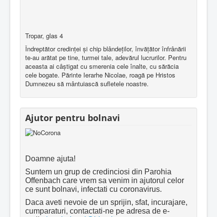
Tropar, glas 4
Îndreptător credinţei şi chip blândeţilor, învăţător înfrânării
te-au arătat pe tine, turmei tale, adevărul lucrurilor. Pentru
aceasta ai câştigat cu smerenia cele înalte, cu sărăcia
cele bogate. Părinte Ierarhe Nicolae, roagă pe Hristos
Dumnezeu să mântuiască sufletele noastre.
Ajutor pentru bolnavi
Doamne ajuta!
Suntem un grup de credinciosi din Parohia
Offenbach care vrem sa venim in ajutorul celor
ce sunt bolnavi, infectati cu coronavirus.
Daca aveti nevoie de un sprijin, sfat, incurajare,
cumparaturi, contactati-ne pe adresa de e-