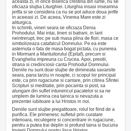
aceasta zi, in orice biserica crestina din lume, nu se
oficiaza slujba Liturghiei. Liturghia insasi inseamna
jertfa si se considera ca nu se pot aduce doua jertfe
in aceeasi zi. De aceea, Vinerea Mare este zi
aliturgica.
In schimb, vineri seara se oficiaza Denia
Prohodului. Mai intai, tineri si batrani, in lant
neintrerupt, trec pe sub masa plina de flori, masa ce
simbolizeaza catafalcul Domnului. Pe ea este
asternuta o fata de masa bogat pictata, cu punerea
in Mormant a Mantuitorului (Epitaf), precum si
Evanghelia impreuna cu Crucea. Apoi, preotii,
strana si credinciosii canta Prohodul Domnului.
Deniile nu sunt doar slujbe de dimineata savarsite
seara, pana tarziu in noapte, ci scopul lor principal
este, ca prin rugaciune si cantare, prin citirea Sfintei
Scripturi si meditatie, prin pocainta si post, sa
alungam din suflet intunericul pacatelor si sa ne
umplem de lumina cea tainica si nevazuta a
prezentei iubitoare a lui Hristos in noi.
Deniile sunt slujbe pregatitoare, rolul lor fiind de a
purifica. Ele primenesc sufletul prin curatare
interioara, reculegere si concentrare in rugaciune,
pentru a putea trai deplin si profund taina si bucuria
Invierii Domnului nostru Iisus Hristos.