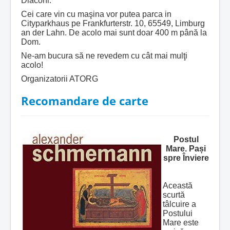
Diaconi.
Cei care vin cu maşina vor putea parca in
Cityparkhaus pe Frankfurterstr. 10, 65549, Limburg
an der Lahn. De acolo mai sunt doar 400 m până la
Dom.
Ne-am bucura să ne revedem cu cât mai mulţi
acolo!
Organizatorii ATORG
Recomandare de carte
Postul
Mare. Pași
spre Înviere
Această
scurtă
tâlcuire a
Postului
Mare este