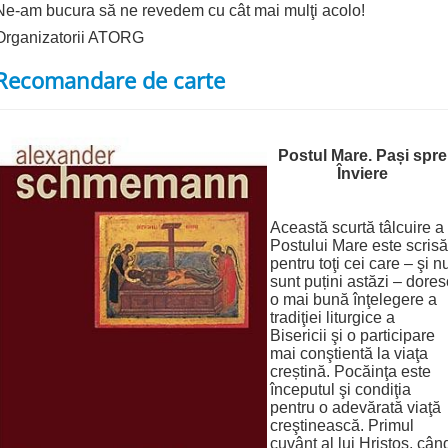
Ne-am bucura să ne revedem cu cât mai mulţi acolo!
Organizatorii ATORG
Recomandare de carte
Postul Mare. Pași spre
Înviere
Această scurtă tâlcuire a
Postului Mare este scrisă
pentru toţi cei care – şi n
sunt puțini astăzi – dores
o mai bună înţelegere a
tradiţiei liturgice a
Bisericii şi o participare
mai conştientă la viaţa
creștină. Pocăinţa este
începutul şi condiţia
pentru o adevărată viaţă
creştinească. Primul
cuvânt al lui Hristos, cân