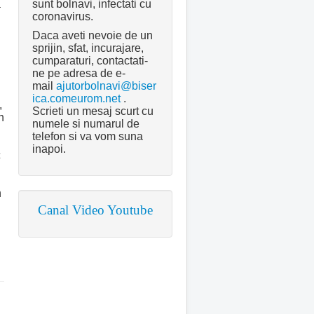
sunt bolnavi, infectati cu
a
coronavirus.
n
Daca aveti nevoie de un
sprijin, sfat, incurajare,
cumparaturi, contactati-
ne pe adresa de e-
mail
ajutorbolnavi@biser
ica.comeurom.net
.
,
Scrieti un mesaj scurt cu
n
numele si numarul de
telefon si va vom suna
inapoi.
c
n
Canal Video Youtube