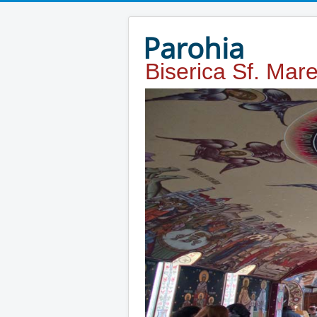
Year
Month
Year
Month
Parohia
Biserica Sf. Mar