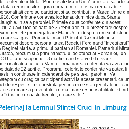
de conferinte intitulat “Portrete ale Marii Uniri” prin care sa aduc
in fata credinciosilor figura unora dintre cele mai remarcabile
personalitati care au participat si au contribuit la Marea Unire di
1918. Conferintele vor avea loc lunar, duminica dupa Sfanta
Liturghie, in sala parohiei. Primele doua conferinte din acest
ciclu au avut loc pe data de 25 februarie cu o prezentare despre
evenimentele premergatoare Marii Uniri, despre contextul istoric
in care s-a gasit Romania in anii Primului Razboi Mondial,
precum si despre personalitatea Regelui Ferdinand “Intregitorul”
a Reginei Maria, a primului patriarh al Romaniei, Patriarhul Miro
Cristea, precum si a prim-ministrului de atunci al Romaniei, Ion
I.C.Bratianu si apoi pe 18 martie, cand s-a vorbit despre
personalitatea lui Iuliu Maniu. Urmatoarea conferinta va avea lo
pe data de 22 aprilie. Programul celorlalte conferinte va putea fi
gasit in continuare in calendarul de pe site-ul parohiei. Va
asteptam cu drag ca participanti activi la aceste prezentari, ca u
act de respect si recunostinta pentru cei ce s-au jertfit atunci, dar
si de asumare a prezentului cu mai mare responsabilitate, stiind
ca “cine nu cunoaste trecutul, nu are viitor”.
Pelerinaj la Lemnul Sfintei Cruci in Limburg
Pe 11.03.2018, în