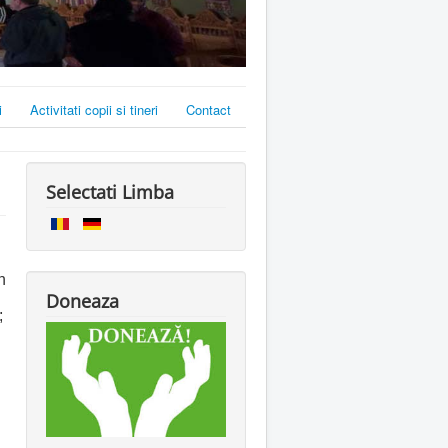
i
Activitati copii si tineri
Contact
Selectati Limba
n
Doneaza
;