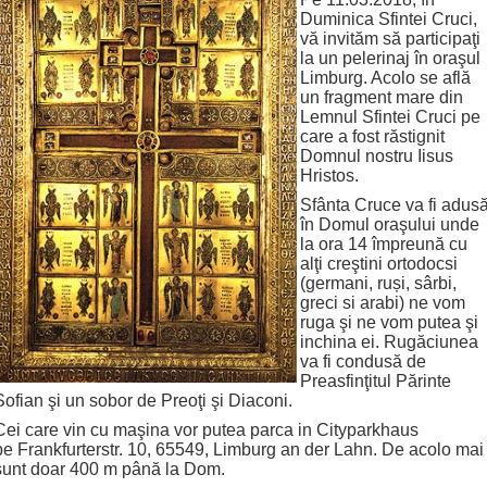
Duminica Sfintei Cruci,
vă invităm să participaţi
la un pelerinaj în oraşul
Limburg. Acolo se află
un fragment mare din
Lemnul Sfintei Cruci pe
care a fost răstignit
Domnul nostru Iisus
Hristos.
Sfânta Cruce va fi adus
în Domul oraşului unde
la ora 14 împreună cu
alţi creştini ortodocsi
(germani, ruși, sârbi,
greci si arabi) ne vom
ruga şi ne vom putea şi
inchina ei. Rugăciunea
va fi condusă de
Preasfinţitul Părinte
Sofian şi un sobor de Preoţi şi Diaconi.
Cei care vin cu maşina vor putea parca in Cityparkhaus
pe Frankfurterstr. 10, 65549, Limburg an der Lahn. De acolo mai
sunt doar 400 m până la Dom.