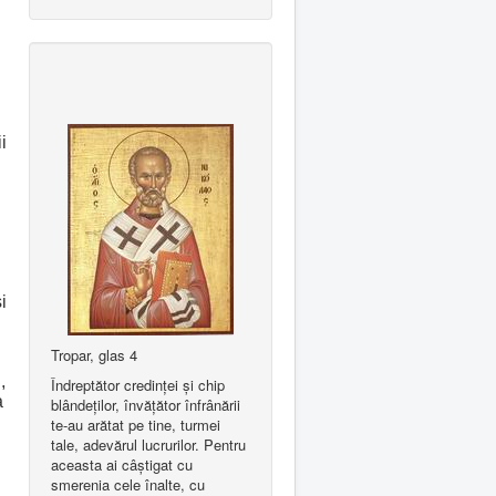
i
i
Tropar, glas 4
,
Îndreptător credinţei şi chip
a
blândeţilor, învăţător înfrânării
te-au arătat pe tine, turmei
tale, adevărul lucrurilor. Pentru
aceasta ai câştigat cu
smerenia cele înalte, cu