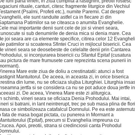
De luni pana vineri, in ziua cumplita a rastignirii, preotii rostesc
rugaciuni rituale, canturi, citesc fragmente liturgice din Vechiul
Testament (Psalmi, Profeti etc.), numite Paremii. Cat despre
Evanghelii, ele sunt randuite astfel ca in fiecare zi din
Saptamana Patimilor sa se citeasca o anumita Evanghelie.
Cele mai importante denii sunt cele de joi si vineri seara,
cunoscute si sub denumirile de denia mica si denia mare. Cea
de joi seara are ca elemente specifice, citirea celor 12 Evangheli
ale patimilor si scoaterea Sfintei Cruci in mijlocul bisericii. Cea
de vineri seara se deosebeste de celelalte denii prin Cantarea
Prohodului, si inconjurarea bisericii cu Sfantul Epitaf (cusatura
sau pictura de mare frumusete care reprezinta scena punerii in
mormant).
Vinerea Mare este ziua de doliu a crestinatatii: atunci a fost
rastignit Mantuitorul. De aceea, in aceasta zi, in orice biserica
crestina din lume, nu se oficiaza slujba Liturghiei. Liturghia insas
inseamna jertfa si se considera ca nu se pot aduce doua jertfe in
aceeasi zi. De aceea, Vinerea Mare este zi aliturgica.
In schimb, vineri seara se oficiaza Denia Prohodului. Mai intai,
tineri si batrani, in lant neintrerupt, trec pe sub masa plina de flori
masa ce simbolizeaza catafalcul Domnului. Pe ea este asternut
o fata de masa bogat pictata, cu punerea in Mormant a
Mantuitorului (Epitaf), precum si Evanghelia impreuna cu
Crucea. Apoi, preotii, strana si credinciosii canta Prohodul
Domnului.