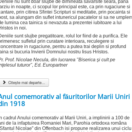
Deniile nu sunt doar slujbe de dimineata savarsite seara, pana
tarziu in noapte, ci scopul lor principal este, ca prin rugaciune si
cantare, prin citirea Sfintei Scripturi si meditatie, prin pocainta si
post, sa alungam din suflet intunericul pacatelor si sa ne umple
de lumina cea tainica si nevazuta a prezentei iubitoare a lui
Hristos in noi.
Deniile sunt slujbe pregatitoare, rolul lor fiind de a purifica. Ele
primenesc sufletul prin curatare interioara, reculegere si
concentrare in rugaciune, pentru a putea trai deplin si profund
taina si bucuria Invierii Domnului nostru Iisus Hristos.
Pr. Prof. Nicolae Necula, din lucrarea "Biserica şi cult pe
înţelesul tuturor", Ed. Europartner
Citește mai departe...
Anul comemorativ al făuritorilor Marii Uniri
din 1918
In cadrul Anului comemorativ al Marii Uniri, a implinirii a 100 de
ani de la infaptuirea Romaniei Mari, Parohia ortodoxa româna
“Sfantul Nicolae” din Offenbach isi propune realizarea unui ciclu