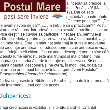
a început să predice, a
fost: Pocăiţi-vă! (Matei 4,
17). Dar ce este
pocăinţa? La întrebările
„Ce este pocăinţa?”, „De
ce avem nevoie de ea?”, „Cum trebuie să o practicăm?”, Postul
Mare are răspuns. Într‑adevăr, este o şcoală a pocăinţei, la care
orice creştin se cuvine să participe în fiecare an, pentru a‑şi
adânci credinţa, pentru a‑şi reevalua şi, dacă este posibil, a‑şi
schimba viaţa. Este un minunat pelerinaj la sursele adevărate
ale credinţei ortodoxe – o redescoperire a căii ortodoxe în viaţă.
Am nădejdea că cititorul însuşi poate descoperi pentru sine că î
această lume nimic nu este mai frumos şi mai profund, mai
inspirat şi mai aducător de inspirație decât ceea ce Biserica,
Mama noastră, descoperă şi ne oferă, în mod liber, odată cu
intrarea în anotimpul binecuvântat al „primăverii Postului”.
Protopresbiter Alexander Schmemann
)
Cartea se gaseste în Biblioteca Parohiei și poate fi împrumutată
prin intermediul unui cont de acces
Duhovnicesti
Dragi credinciosi si vizitatori ai site-ului parohiei „Sfantul