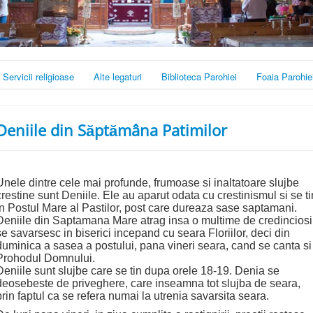
Servicii religioase
Alte legaturi
Biblioteca Parohiei
Foaia Parohie
Deniile din Săptămâna Patimilor
Unele dintre cele mai profunde, frumoase si inaltatoare slujbe
crestine sunt Deniile. Ele au aparut odata cu crestinismul si se ti
in Postul Mare al Pastilor, post care dureaza sase saptamani.
Deniile din Saptamana Mare atrag insa o multime de credinciosi
se savarsesc in biserici incepand cu seara Floriilor, deci din
duminica a sasea a postului, pana vineri seara, cand se canta si
Prohodul Domnului.
Deniile sunt slujbe care se tin dupa orele 18-19. Denia se
deosebeste de priveghere, care inseamna tot slujba de seara,
prin faptul ca se refera numai la utrenia savarsita seara.