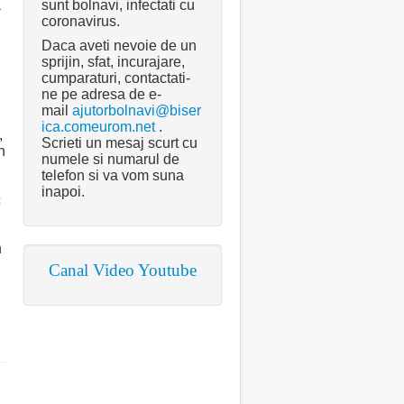
sunt bolnavi, infectati cu
a
coronavirus.
n
Daca aveti nevoie de un
sprijin, sfat, incurajare,
cumparaturi, contactati-
ne pe adresa de e-
mail
ajutorbolnavi@biser
ica.comeurom.net
.
,
Scrieti un mesaj scurt cu
n
numele si numarul de
telefon si va vom suna
inapoi.
c
n
Canal Video Youtube