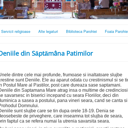
Servicii religioase
Alte legaturi
Biblioteca Parohiei
Foaia Parohie
Deniile din Săptămâna Patimilor
Unele dintre cele mai profunde, frumoase si inaltatoare slujbe
crestine sunt Deniile. Ele au aparut odata cu crestinismul si se ti
in Postul Mare al Pastilor, post care dureaza sase saptamani.
Deniile din Saptamana Mare atrag insa o multime de credinciosi
se savarsesc in biserici incepand cu seara Floriilor, deci din
duminica a sasea a postului, pana vineri seara, cand se canta si
Prohodul Domnului.
Deniile sunt slujbe care se tin dupa orele 18-19. Denia se
deosebeste de priveghere, care inseamna tot slujba de seara,
prin faptul ca se refera numai la utrenia savarsita seara.