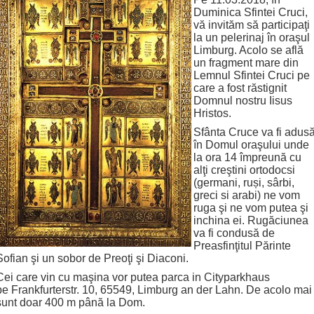
Duminica Sfintei Cruci,
vă invităm să participaţi
la un pelerinaj în oraşul
Limburg. Acolo se află
un fragment mare din
Lemnul Sfintei Cruci pe
care a fost răstignit
Domnul nostru Iisus
Hristos.
Sfânta Cruce va fi adus
în Domul oraşului unde
la ora 14 împreună cu
alţi creştini ortodocsi
(germani, ruși, sârbi,
greci si arabi) ne vom
ruga şi ne vom putea şi
inchina ei. Rugăciunea
va fi condusă de
Preasfinţitul Părinte
Sofian şi un sobor de Preoţi şi Diaconi.
Cei care vin cu maşina vor putea parca in Cityparkhaus
pe Frankfurterstr. 10, 65549, Limburg an der Lahn. De acolo mai
sunt doar 400 m până la Dom.