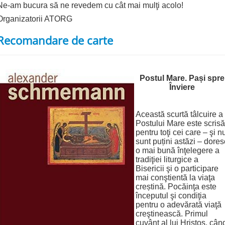
Ne-am bucura să ne revedem cu cât mai mulţi acolo!
Organizatorii ATORG
Recomandare de carte
Postul Mare. Pași spre
Înviere
Această scurtă tâlcuire a
Postului Mare este scrisă
pentru toţi cei care – şi n
sunt puțini astăzi – dores
o mai bună înţelegere a
tradiţiei liturgice a
Bisericii şi o participare
mai conştientă la viaţa
creștină. Pocăinţa este
începutul şi condiţia
pentru o adevărată viaţă
creştinească. Primul
cuvânt al lui Hristos, cân