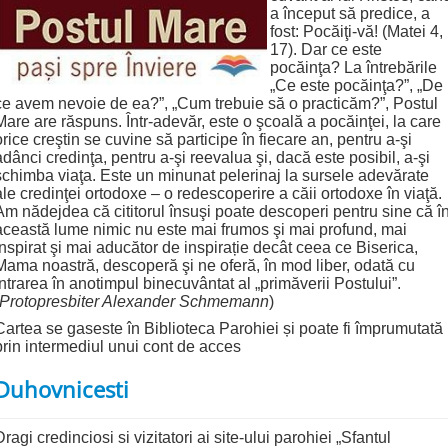
a început să predice, a
fost: Pocăiţi-vă! (Matei 4,
17). Dar ce este
pocăinţa? La întrebările
„Ce este pocăinţa?”, „De
ce avem nevoie de ea?”, „Cum trebuie să o practicăm?”, Postul
Mare are răspuns. Într‑adevăr, este o şcoală a pocăinţei, la care
orice creştin se cuvine să participe în fiecare an, pentru a‑şi
adânci credinţa, pentru a‑şi reevalua şi, dacă este posibil, a‑şi
schimba viaţa. Este un minunat pelerinaj la sursele adevărate
ale credinţei ortodoxe – o redescoperire a căii ortodoxe în viaţă.
Am nădejdea că cititorul însuşi poate descoperi pentru sine că î
această lume nimic nu este mai frumos şi mai profund, mai
inspirat şi mai aducător de inspirație decât ceea ce Biserica,
Mama noastră, descoperă şi ne oferă, în mod liber, odată cu
intrarea în anotimpul binecuvântat al „primăverii Postului”.
Protopresbiter Alexander Schmemann
)
Cartea se gaseste în Biblioteca Parohiei și poate fi împrumutată
prin intermediul unui cont de acces
Duhovnicesti
Dragi credinciosi si vizitatori ai site-ului parohiei „Sfantul