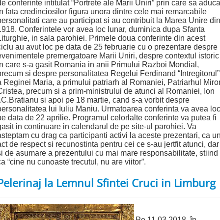
de conferinte intitulat “Portrete ale Marii Uniri” prin care sa aduc
in fata credinciosilor figura unora dintre cele mai remarcabile
personalitati care au participat si au contribuit la Marea Unire di
1918. Conferintele vor avea loc lunar, duminica dupa Sfanta
Liturghie, in sala parohiei. Primele doua conferinte din acest
ciclu au avut loc pe data de 25 februarie cu o prezentare despre
evenimentele premergatoare Marii Uniri, despre contextul istoric
in care s-a gasit Romania in anii Primului Razboi Mondial,
precum si despre personalitatea Regelui Ferdinand “Intregitorul”
a Reginei Maria, a primului patriarh al Romaniei, Patriarhul Miro
Cristea, precum si a prim-ministrului de atunci al Romaniei, Ion
I.C.Bratianu si apoi pe 18 martie, cand s-a vorbit despre
personalitatea lui Iuliu Maniu. Urmatoarea conferinta va avea lo
pe data de 22 aprilie. Programul celorlalte conferinte va putea fi
gasit in continuare in calendarul de pe site-ul parohiei. Va
asteptam cu drag ca participanti activi la aceste prezentari, ca u
act de respect si recunostinta pentru cei ce s-au jertfit atunci, dar
si de asumare a prezentului cu mai mare responsabilitate, stiind
ca “cine nu cunoaste trecutul, nu are viitor”.
Pelerinaj la Lemnul Sfintei Cruci in Limburg
Pe 11.03.2018, în