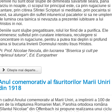
Deniile nu sunt doar slujbe de dimineata savarsite seara, pana
tarziu in noapte, ci scopul lor principal este, ca prin rugaciune si
cantare, prin citirea Sfintei Scripturi si meditatie, prin pocainta si
post, sa alungam din suflet intunericul pacatelor si sa ne umple
de lumina cea tainica si nevazuta a prezentei iubitoare a lui
Hristos in noi.
Deniile sunt slujbe pregatitoare, rolul lor fiind de a purifica. Ele
primenesc sufletul prin curatare interioara, reculegere si
concentrare in rugaciune, pentru a putea trai deplin si profund
taina si bucuria Invierii Domnului nostru Iisus Hristos.
Pr. Prof. Nicolae Necula, din lucrarea "Biserica şi cult pe
înţelesul tuturor", Ed. Europartner
Citește mai departe...
Anul comemorativ al făuritorilor Marii Uniri
din 1918
In cadrul Anului comemorativ al Marii Uniri, a implinirii a 100 de
ani de la infaptuirea Romaniei Mari, Parohia ortodoxa româna
“Sfantul Nicolae” din Offenbach isi propune realizarea unui ciclu