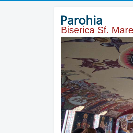
Year
Month
Year
Month
Parohia
Biserica Sf. Mar