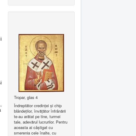
i
i
Tropar, glas 4
,
Îndreptător credinţei şi chip
a
blândeţilor, învăţător înfrânării
te-au arătat pe tine, turmei
tale, adevărul lucrurilor. Pentru
aceasta ai câştigat cu
smerenia cele înalte, cu