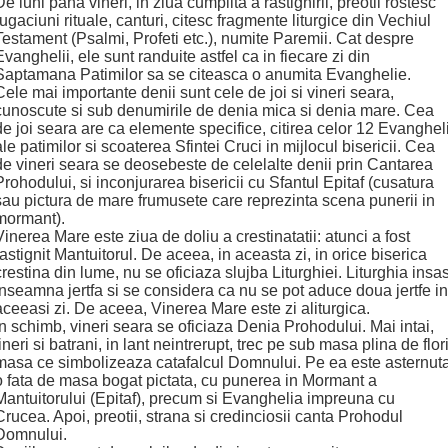
De luni pana vineri, in ziua cumplita a rastignirii, preotii rostesc
rugaciuni rituale, canturi, citesc fragmente liturgice din Vechiul
Testament (Psalmi, Profeti etc.), numite Paremii. Cat despre
Evanghelii, ele sunt randuite astfel ca in fiecare zi din
Saptamana Patimilor sa se citeasca o anumita Evanghelie.
Cele mai importante denii sunt cele de joi si vineri seara,
cunoscute si sub denumirile de denia mica si denia mare. Cea
de joi seara are ca elemente specifice, citirea celor 12 Evangheli
ale patimilor si scoaterea Sfintei Cruci in mijlocul bisericii. Cea
de vineri seara se deosebeste de celelalte denii prin Cantarea
Prohodului, si inconjurarea bisericii cu Sfantul Epitaf (cusatura
sau pictura de mare frumusete care reprezinta scena punerii in
mormant).
Vinerea Mare este ziua de doliu a crestinatatii: atunci a fost
rastignit Mantuitorul. De aceea, in aceasta zi, in orice biserica
crestina din lume, nu se oficiaza slujba Liturghiei. Liturghia insas
inseamna jertfa si se considera ca nu se pot aduce doua jertfe in
aceeasi zi. De aceea, Vinerea Mare este zi aliturgica.
In schimb, vineri seara se oficiaza Denia Prohodului. Mai intai,
tineri si batrani, in lant neintrerupt, trec pe sub masa plina de flori
masa ce simbolizeaza catafalcul Domnului. Pe ea este asternut
o fata de masa bogat pictata, cu punerea in Mormant a
Mantuitorului (Epitaf), precum si Evanghelia impreuna cu
Crucea. Apoi, preotii, strana si credinciosii canta Prohodul
Domnului.