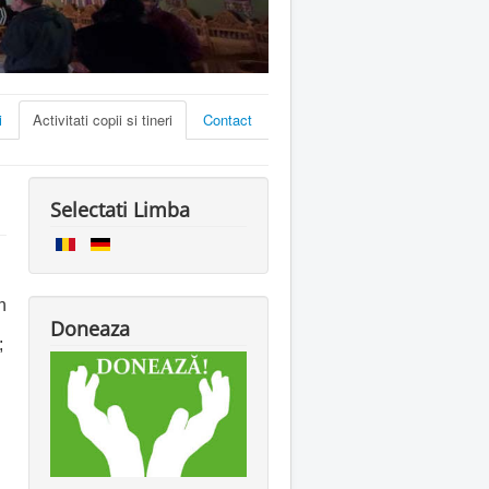
i
Activitati copii si tineri
Contact
Selectati Limba
n
Doneaza
;