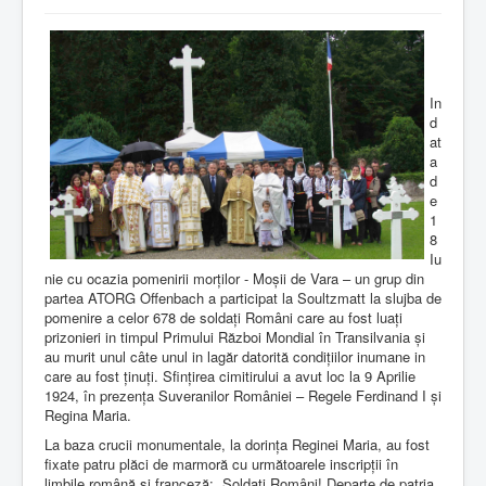
In
d
at
a
d
e
1
8
Iu
nie cu ocazia pomenirii morților - Moșii de Vara – un grup din
partea ATORG Offenbach a participat la Soultzmatt la slujba de
pomenire a celor 678 de soldați Români care au fost luați
prizonieri in timpul Primului Război Mondial în Transilvania și
au murit unul câte unul in lagăr datorită condițiilor inumane in
care au fost ținuți. Sfințirea cimitirului a avut loc la 9 Aprilie
1924, în prezența Suveranilor României – Regele Ferdinand I și
Regina Maria.
La baza crucii monumentale, la dorința Reginei Maria, au fost
fixate patru plăci de marmoră cu următoarele inscripții în
limbile română și franceză: „Soldați Români! Departe de patria