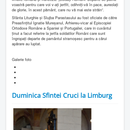
voastră pentru care voi v-ați jertfit, odihniți-vă în pace, aureolați
de glorie, în acest pământ, care nu vă mai este străin”.
Sfânta Liturghie și Slujba Parastasului au fost oficiate de către
Preasfințitul Ignatie Mureșanul, Arhiereu-vicar al Episcopiei
Ortodoxe Române a Spaniei și Portugaliei, care in cuvântul
ținut a facut referire la jertfa soldatilor Români care sunt
îngropați departe de pamântul stramoșesc pentru a cărui
apărare au luptat.
Galerie foto
Duminica Sfintei Cruci la Limburg