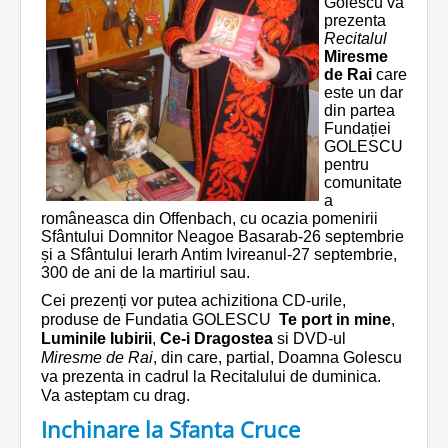
Golescu va
prezenta
Recitalul
Miresme
de Rai
care
este un dar
din partea
Fundației
GOLESCU
pentru
comunitate
a
româneasca din Offenbach, cu ocazia pomenirii
Sfântului Domnitor Neagoe Basarab-26 septembrie
și a Sfântului Ierarh Antim Ivireanul-27 septembrie,
300 de ani de la martiriul sau.
Cei prezenți vor putea achizitiona CD-urile,
produse de Fundatia GOLESCU
Te port in mine
,
Luminile Iubirii
,
Ce-i Dragostea
si DVD-ul
Miresme de Rai
, din care, partial, Doamna Golescu
va prezenta in cadrul la Recitalului de duminica.
Va asteptam cu drag.
Inchinare la Sfanta Cruce