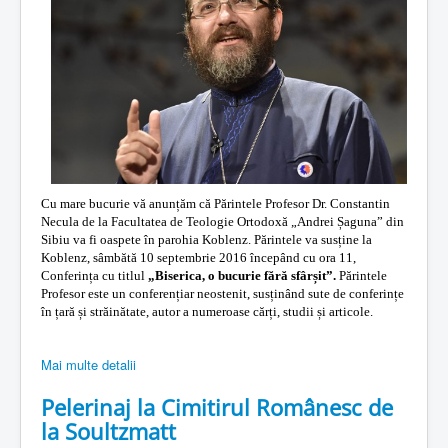
Cu mare bucurie vă anunțăm că Părintele Profesor Dr. Constantin
Necula de la Facultatea de Teologie Ortodoxă „Andrei Șaguna” din
Sibiu va fi oaspete în parohia Koblenz. Părintele va susține la
Koblenz, sâmbătă 10 septembrie 2016 începând cu ora 11,
Conferința cu titlul
„Biserica, o bucurie fără sfârșit”.
Părintele
Profesor este un conferențiar neostenit, susținând sute de conferințe
în țară și străinătate, autor a numeroase cărți, studii și articole.
Mai multe detalii
Pelerinaj la Cimitirul Românesc de
la Soultzmatt