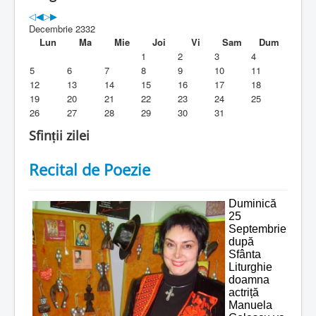
Parohia
Decembrie 2332
Duhovnicesti
Lun
Ma
Mie
Joi
Vi
Sam
Dum
1
2
3
4
Servicii religioase
5
6
7
8
9
10
11
12
13
14
15
16
17
18
Alte legaturi
19
20
21
22
23
24
25
26
27
28
29
30
31
Biblioteca Parohiei
Sfinții zilei
Foaia Parohiei
Recital de Poezie
Activitati copii si tineri
Contact
Duminică
25
Septembrie
după
Sfânta
Liturghie
doamna
actriță
Manuela