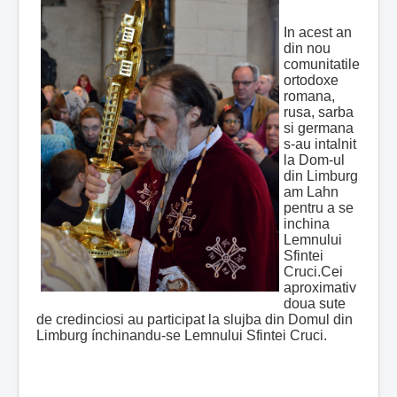
In acest an
din nou
comunitatile
ortodoxe
romana,
rusa, sarba
si germana
s-au intalnit
la Dom-ul
din Limburg
am Lahn
pentru a se
inchina
Lemnului
Sfintei
Cruci.Cei
aproximativ
doua sute
de credinciosi au participat la slujba din Domul din
Limburg ínchinandu-se Lemnului Sfintei Cruci.