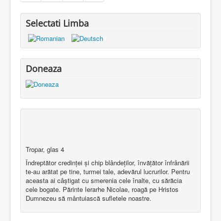
Selectati Limba
Doneaza
Tropar, glas 4
Îndreptător credinţei şi chip blândeţilor, învăţător înfrânării
te-au arătat pe tine, turmei tale, adevărul lucrurilor. Pentru
aceasta ai câştigat cu smerenia cele înalte, cu sărăcia
cele bogate. Părinte Ierarhe Nicolae, roagă pe Hristos
Dumnezeu să mântuiască sufletele noastre.