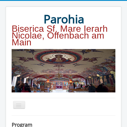
Year
Month
Year
Month
Parohia
Biserica Sf. Mare Ierarh
Nicolae, Offenbach am
Main
Home
Program