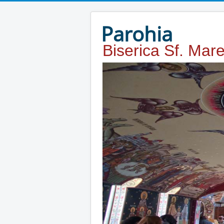
Year
Month
Year
Month
Parohia
Biserica Sf. Mar