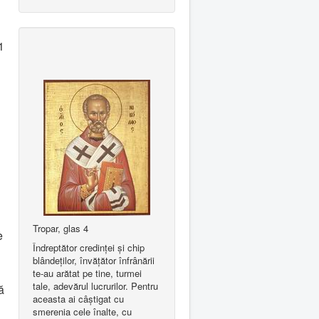
1
Tropar, glas 4
e
Îndreptător credinţei şi chip
blândeţilor, învăţător înfrânării
te-au arătat pe tine, turmei
tale, adevărul lucrurilor. Pentru
ă
aceasta ai câştigat cu
smerenia cele înalte, cu