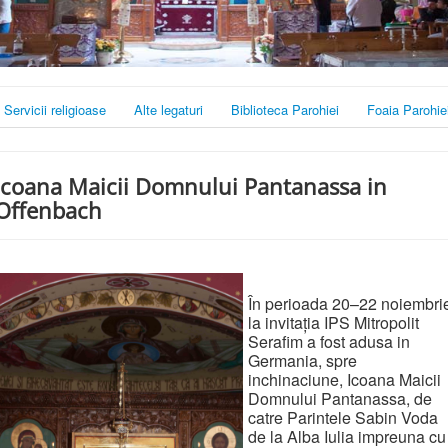
Servicii religioase
Alte legaturi
Biblioteca Parohiei
Foaia Parohie
Icoana Maicii Domnului Pantanassa in
Offenbach
În perioada 20–22 noiembri
la invitația IPS Mitropolit
Serafim a fost adusa in
Germania, spre
inchinaciune, Icoana Maicii
Domnului Pantanassa, de
catre Parintele Sabin Voda
de la Alba Iulia impreuna cu