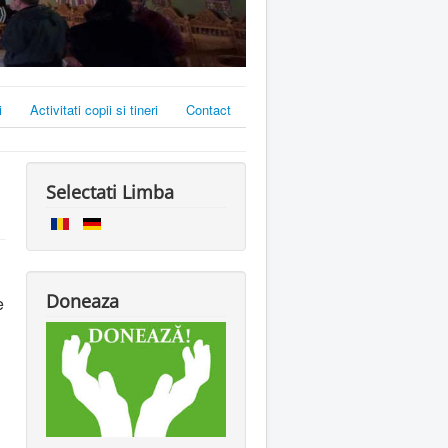
i
Activitati copii si tineri
Contact
Selectati Limba
Doneaza
e