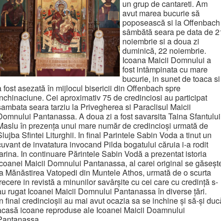
un grup de cantareti. Am
avut marea bucurie să
poposească si la Offenbach
sâmbătă seara pe data de 2
noiembrie si a doua zi
duminică, 22 noiembrie.
Icoana Maicii Domnului a
fost intâmpinata cu mare
bucurie, in sunet de toaca si
a fost asezată în mijlocul bisericii din Offenbach spre
inchinaciune. Cei aproximativ 75 de credinciosi au participat
sambata seara tarziu la Privegherea si Paraclisul Maicii
Domnului Pantanassa. A doua zi a fost savarsita Taina Sfantului
Maslu în prezența unui mare număr de credincioși urmată de
Slujba Sfintei Liturghii. In final Parintele Sabin Voda a tinut un
cuvant de invatatura invocand Pilda bogatului căruia i-a rodit
țarina. In continuare Părintele Sabin Vodă a prezentat istoria
Icoanei Maicii Domnului Pantanassa, al carei original se găseșt
la Mănăstirea Vatopedi din Muntele Athos, urmată de o scurta
trecere in revistă a minunilor savârșite cu cei care cu credință s-
au rugat Icoanei Maicii Domnului Pantanassa în diverse țări.
În final credincioșii au mai avut ocazia sa se inchine și să-și duc
acasă icoane reproduse ale Icoanei Maicii Doamnului
Pantanassa.