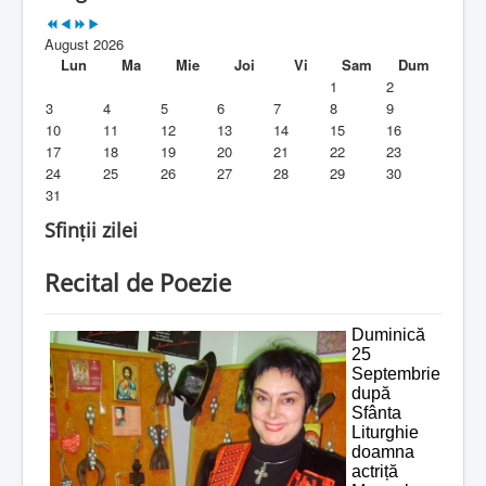
Parohia
August 2026
Duhovnicesti
Lun
Ma
Mie
Joi
Vi
Sam
Dum
1
2
Servicii religioase
3
4
5
6
7
8
9
10
11
12
13
14
15
16
Alte legaturi
17
18
19
20
21
22
23
24
25
26
27
28
29
30
Biblioteca Parohiei
31
Foaia Parohiei
Sfinții zilei
Activitati copii si tineri
Recital de Poezie
Contact
Duminică
25
Septembrie
după
Sfânta
Liturghie
doamna
actriță