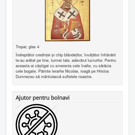
Tropar, glas 4
Îndreptător credinţei şi chip blândeţilor, învăţător înfrânării
te-au arătat pe tine, turmei tale, adevărul lucrurilor. Pentru
aceasta ai câştigat cu smerenia cele înalte, cu sărăcia
cele bogate. Părinte Ierarhe Nicolae, roagă pe Hristos
Dumnezeu să mântuiască sufletele noastre.
Ajutor pentru bolnavi