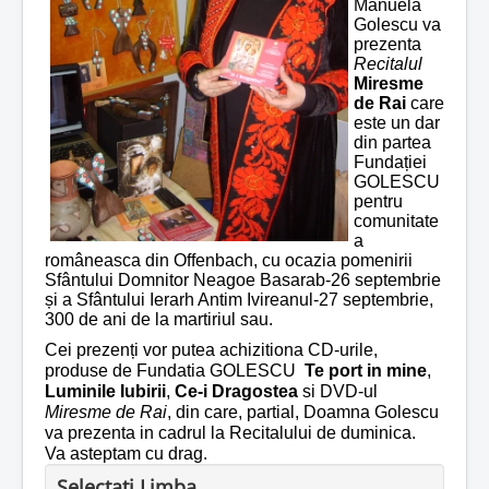
Manuela
Golescu va
prezenta
Recitalul
Miresme
de Rai
care
este un dar
din partea
Fundației
GOLESCU
pentru
comunitate
a
româneasca din Offenbach, cu ocazia pomenirii
Sfântului Domnitor Neagoe Basarab-26 septembrie
și a Sfântului Ierarh Antim Ivireanul-27 septembrie,
300 de ani de la martiriul sau.
Cei prezenți vor putea achizitiona CD-urile,
produse de Fundatia GOLESCU
Te port in mine
,
Luminile Iubirii
,
Ce-i Dragostea
si DVD-ul
Miresme de Rai
, din care, partial, Doamna Golescu
va prezenta in cadrul la Recitalului de duminica.
Va asteptam cu drag.
Selectati Limba