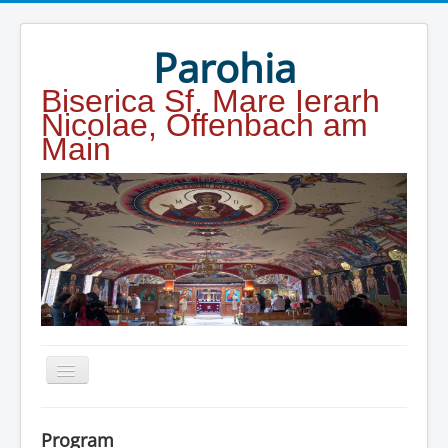
Year
Month
Year
Month
Parohia
Biserica Sf. Mare Ierarh
Nicolae, Offenbach am
Main
Home
Program