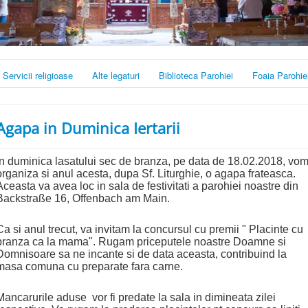
Servicii religioase
Alte legaturi
Biblioteca Parohiei
Foaia Parohie
Agapa in Duminica Iertarii
In duminica lasatului sec de branza, pe data de 18.02.2018, vo
organiza si anul acesta, dupa Sf. Liturghie, o agapa frateasca.
Aceasta va avea loc in sala de festivitati a parohiei noastre din
Backstraße 16, Offenbach am Main.
Ca si anul trecut, va invitam la concursul cu premii " Placinte cu
branza ca la mama". Rugam priceputele noastre Doamne si
Domnisoare sa ne incante si de data aceasta, contribuind la
masa comuna cu preparate fara carne.
Mancarurile aduse vor fi predate la sala in dimineata zilei