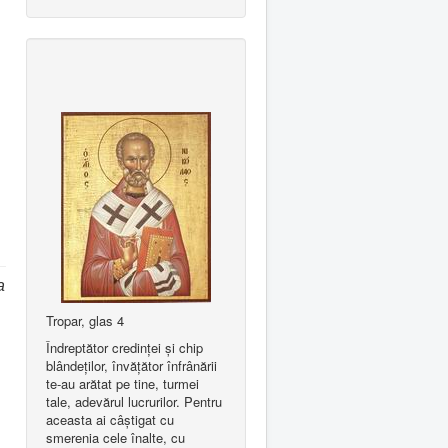
a
Tropar, glas 4
Îndreptător credinţei şi chip
blândeţilor, învăţător înfrânării
te-au arătat pe tine, turmei
tale, adevărul lucrurilor. Pentru
aceasta ai câştigat cu
smerenia cele înalte, cu