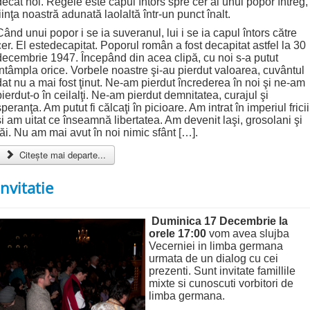
decât noi. Regele este capul întors spre cer al unui popor întreg,
fiinţa noastră adunată laolaltă într-un punct înalt.
Când unui popor i se ia suveranul, lui i se ia capul întors către
cer. El estedecapitat. Poporul român a fost decapitat astfel la 30
decembrie 1947. Începând din acea clipă, cu noi s-a putut
întâmpla orice. Vorbele noastre şi-au pierdut valoarea, cuvântul
dat nu a mai fost ţinut. Ne-am pierdut încrederea în noi şi ne-am
pierdut-o în ceilalţi. Ne-am pierdut demnitatea, curajul şi
speranţa. Am putut fi călcaţi în picioare. Am intrat în imperiul fricii
şi am uitat ce înseamnă libertatea. Am devenit laşi, grosolani şi
răi. Nu am mai avut în noi nimic sfânt […].
Citește mai departe...
Invitatie
Duminica 17 Decembrie la
orele 17:00
vom avea slujba
Vecerniei in limba germana
urmata de un dialog cu cei
prezenti. Sunt invitate famillile
mixte si cunoscuti vorbitori de
limba germana.