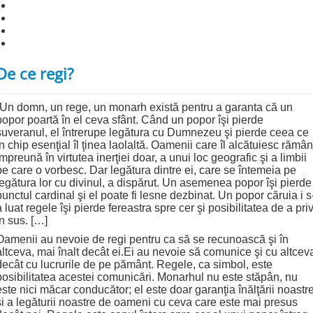
De ce regi?
“Un domn, un rege, un monarh există pentru a garanta că un
popor poartă în el ceva sfânt. Când un popor îşi pierde
suveranul, el întrerupe legătura cu Dumnezeu şi pierde ceea ce
în chip esenţial îl ţinea laolaltă. Oamenii care îl alcătuiesc rămân
împreună în virtutea inerţiei doar, a unui loc geografic şi a limbii
pe care o vorbesc. Dar legătura dintre ei, care se întemeia pe
legătura lor cu divinul, a dispărut. Un asemenea popor îşi pierde
punctul cardinal şi el poate fi lesne dezbinat. Un popor căruia i s
a luat regele îşi pierde fereastra spre cer şi posibilitatea de a priv
în sus. […]
Oamenii au nevoie de regi pentru ca să se recunoască şi în
altceva, mai înalt decât ei.Ei au nevoie să comunice şi cu altcev
decât cu lucrurile de pe pământ. Regele, ca simbol, este
posibilitatea acestei comunicări. Monarhul nu este stăpân, nu
este nici măcar conducător; el este doar garanţia înălţării noastr
şi a legăturii noastre de oameni cu ceva care este mai presus