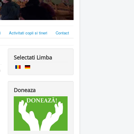
i
Activitati copii si tineri
Contact
Selectati Limba
m
Doneaza