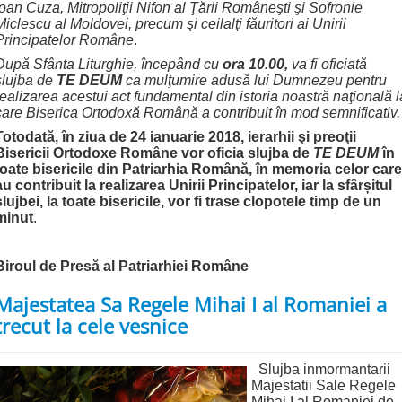
Ioan Cuza, Mitropoliţii Nifon al Ţării Româneşti şi Sofronie
Miclescu al Moldovei, precum şi ceilalţi făuritori ai Unirii
Principatelor Române
.
După Sfânta Liturghie, începând cu
ora 10.00,
va fi oficiată
slujba de
TE DEUM
ca mulţumire adusă lui Dumnezeu pentru
realizarea acestui act fundamental din istoria noastră naţională l
care Biserica Ortodoxă Română a contribuit în mod semnificativ.
Totodată, în ziua de 24 ianuarie 2018,
ierarhii şi preoţii
Bisericii Ortodoxe Române vor
oficia slujba de
TE DEUM
în
toate bisericile din Patriarhia Română, în memoria celor care
au contribuit la realizarea Unirii Principatelor, iar la sfâr
ș
itul
slujbei, la toate bisericile, vor fi trase clopotele timp de un
minut
.
Biroul de Presă al Patriarhiei Române
Majestatea Sa Regele Mihai I al Romaniei a
trecut la cele vesnice
Slujba inmormantarii
Majestatii Sale Regele
Mihai I al Romaniei de