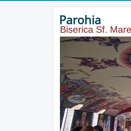
Year
Month
Year
Month
Parohia
Biserica Sf. Mar