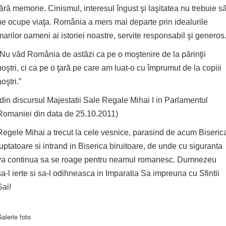
fără memorie. Cinismul, interesul îngust şi laşitatea nu trebuie s
ne ocupe viaţa. România a mers mai departe prin idealurile
marilor oameni ai istoriei noastre, servite responsabil şi generos.
“Nu văd România de astăzi ca pe o moştenire de la părinţii
noştri, ci ca pe o ţară pe care am luat-o cu împrumut de la copiii
oştri.”
(din discursul Majestatii Sale Regale Mihai I in Parlamentul
Romaniei din data de 25.10.2011)
Regele Mihai a trecut la cele vesnice, parasind de acum Biseric
luptatoare si intrand in Biserica biruitoare, de unde cu siguranta
va continua sa se roage pentru neamul romanesc. Dumnezeu
sa-l ierte si sa-l odihneasca in Imparatia Sa impreuna cu Sfintii
Sai!
alerie foto