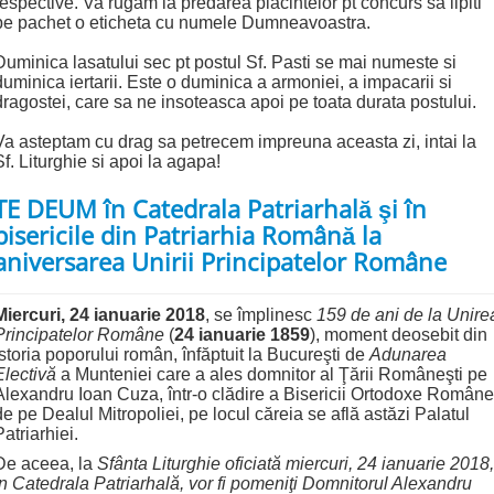
respective. Va rugam la predarea placintelor pt concurs sa lipiti
pe pachet o eticheta cu numele Dumneavoastra.
Duminica lasatului sec pt postul Sf. Pasti se mai numeste si
duminica iertarii.
Este o duminica a armoniei, a impacarii si
dragostei, care sa ne insoteasca apoi pe toata durata postului.
Va asteptam cu drag sa petrecem impreuna aceasta zi, intai la
Sf. Liturghie si apoi la agapa!
TE DEUM în Catedrala Patriarhală şi în
bisericile din Patriarhia Română la
aniversarea Unirii Principatelor Române
Miercuri,
24 ianuarie 2018
, se împlinesc
159 de ani de la Unire
Principatelor Române
(
24 ianuarie 1859
), moment deosebit din
istoria poporului român, înfăptuit la Bucureşti de
Adunarea
Electivă
a Munteniei care a ales domnitor al Ţării Româneşti pe
Alexandru Ioan Cuza, într-o clădire a Bisericii Ortodoxe Române
de pe Dealul Mitropoliei, pe locul căreia se află astăzi Palatul
Patriarhiei.
De aceea, la
Sfânta Liturghie oficiată
miercuri, 24 ianuarie 2018,
în Catedrala Patriarhală, vor fi pomeniţi Domnitorul Alexandru