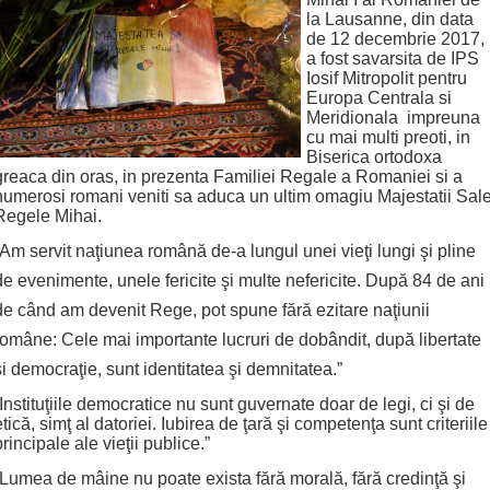
la Lausanne, din data
de 12 decembrie 2017,
a fost savarsita de IPS
Iosif Mitropolit pentru
Europa Centrala si
Meridionala impreuna
cu mai multi preoti, in
Biserica ortodoxa
greaca din oras, in prezenta Familiei Regale a Romaniei si a
numerosi romani veniti sa aduca un ultim omagiu Majestatii Sal
Regele Mihai.
“Am servit naţiunea română de-a lungul unei vieţi lungi şi pline
de evenimente, unele fericite şi multe nefericite. După 84 de ani
de când am devenit Rege, pot spune fără ezitare naţiunii
române: Cele mai importante lucruri de dobândit, după libertate
şi democraţie, sunt identitatea şi demnitatea.”
“Instituţiile democratice nu sunt guvernate doar de legi, ci şi de
etică, simţ al datoriei. Iubirea de ţară şi competenţa sunt criteriile
principale ale vieţii publice.”
“Lumea de mâine nu poate exista fără morală, fără credinţă şi