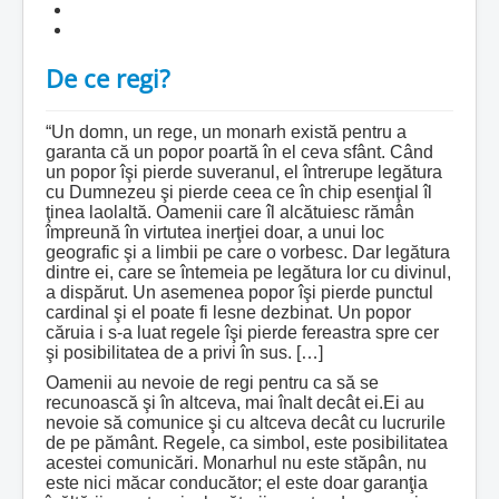
De ce regi?
“Un domn, un rege, un monarh există pentru a
garanta că un popor poartă în el ceva sfânt. Când
un popor îşi pierde suveranul, el întrerupe legătura
cu Dumnezeu şi pierde ceea ce în chip esenţial îl
ţinea laolaltă. Oamenii care îl alcătuiesc rămân
împreună în virtutea inerţiei doar, a unui loc
geografic şi a limbii pe care o vorbesc. Dar legătura
dintre ei, care se întemeia pe legătura lor cu divinul,
a dispărut. Un asemenea popor îşi pierde punctul
cardinal şi el poate fi lesne dezbinat. Un popor
căruia i s-a luat regele îşi pierde fereastra spre cer
şi posibilitatea de a privi în sus. […]
Oamenii au nevoie de regi pentru ca să se
recunoască şi în altceva, mai înalt decât ei.Ei au
nevoie să comunice şi cu altceva decât cu lucrurile
de pe pământ. Regele, ca simbol, este posibilitatea
acestei comunicări. Monarhul nu este stăpân, nu
este nici măcar conducător; el este doar garanţia