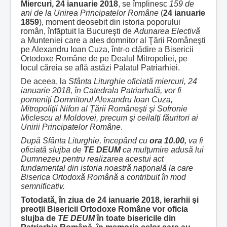
Miercuri,
24 ianuarie 2018
, se împlinesc
159 de
ani de la Unirea Principatelor Române
(
24 ianuarie
1859
), moment deosebit din istoria poporului
român, înfăptuit la Bucureşti de
Adunarea Electivă
a Munteniei care a ales domnitor al Ţării Româneşti
pe Alexandru Ioan Cuza, într-o clădire a Bisericii
Ortodoxe Române de pe Dealul Mitropoliei, pe
locul căreia se află astăzi Palatul Patriarhiei.
De aceea, la
Sfânta Liturghie oficiată
miercuri, 24
ianuarie 2018, în Catedrala Patriarhală, vor fi
pomeniţi Domnitorul Alexandru Ioan Cuza,
Mitropoliţii Nifon al Ţării Româneşti şi Sofronie
Miclescu al Moldovei, precum şi ceilalţi făuritori ai
Unirii Principatelor Române
.
După Sfânta Liturghie, începând cu
ora 10.00,
va fi
oficiată slujba de
TE DEUM
ca mulţumire adusă lui
Dumnezeu pentru realizarea acestui act
fundamental din istoria noastră naţională la care
Biserica Ortodoxă Română a contribuit în mod
semnificativ.
Totodată, în ziua de 24 ianuarie 2018,
ierarhii şi
preoţii Bisericii Ortodoxe Române vor
oficia
slujba de
TE DEUM
în toate bisericile din