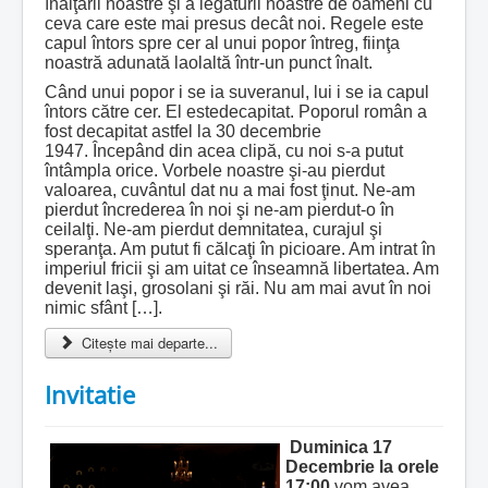
înălţării noastre şi a legăturii noastre de oameni cu
ceva care este mai presus decât noi. Regele este
capul întors spre cer al unui popor întreg, fiinţa
noastră adunată laolaltă într-un punct înalt.
Când unui popor i se ia suveranul, lui i se ia capul
întors către cer. El estedecapitat. Poporul român a
fost decapitat astfel la 30 decembrie
1947. Începând din acea clipă, cu noi s-a putut
întâmpla orice. Vorbele noastre şi-au pierdut
valoarea, cuvântul dat nu a mai fost ţinut. Ne-am
pierdut încrederea în noi şi ne-am pierdut-o în
ceilalţi. Ne-am pierdut demnitatea, curajul şi
speranţa. Am putut fi călcaţi în picioare. Am intrat în
imperiul fricii şi am uitat ce înseamnă libertatea. Am
devenit laşi, grosolani şi răi. Nu am mai avut în noi
nimic sfânt […].
Citește mai departe...
Invitatie
Duminica 17
Decembrie la orele
17:00
vom avea