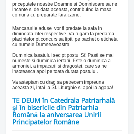
priceputele noastre Doamne si Domnisoare sa ne
incante si de data aceasta, contribuind la masa
comuna cu preparate fara carne.
Mancarurile aduse vor fi predate la sala in
dimineata zilei respective. Va rugam la predarea
placintelor pt concurs sa lipiti pe pachet o eticheta
cu numele Dumneavoastra.
Duminica lasatului sec pt postul Sf. Pasti se mai
numeste si duminica iertarii.
Este o duminica a
armoniei, a impacarii si dragostei, care sa ne
insoteasca apoi pe toata durata postului.
Va asteptam cu drag sa petrecem impreuna
aceasta zi, intai la Sf. Liturghie si apoi la agapa!
TE DEUM în Catedrala Patriarhală
şi în bisericile din Patriarhia
Română la aniversarea Unirii
Principatelor Române