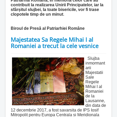
Patriarhia Română, în memoria celor care au
contribuit la realizarea Unirii Principatelor, iar la
sfâr
ș
itul slujbei, la toate bisericile, vor fi trase
clopotele timp de un minut
.
Biroul de Presă al Patriarhiei Române
Majestatea Sa Regele Mihai I al
Romaniei a trecut la cele vesnice
Slujba
inmormant
arii
Majestatii
Sale
Regele
Mihai I al
Romaniei
de la
Lausanne,
din data de
12 decembrie 2017, a fost savarsita de IPS Iosif
Mitropolit pentru Europa Centrala si Meridionala