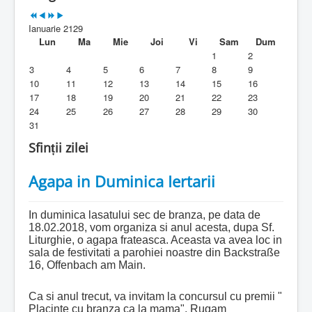
Parohia
Ianuarie 2129
Duhovnicesti
Lun
Ma
Mie
Joi
Vi
Sam
Dum
1
2
Servicii religioase
3
4
5
6
7
8
9
10
11
12
13
14
15
16
Alte legaturi
17
18
19
20
21
22
23
24
25
26
27
28
29
30
Biblioteca Parohiei
31
Foaia Parohiei
Sfinții zilei
Activitati copii si tineri
Agapa in Duminica Iertarii
Contact
In duminica lasatului sec de branza, pe data de
18.02.2018, vom organiza si anul acesta, dupa Sf.
Liturghie, o agapa frateasca. Aceasta va avea loc in
sala de festivitati a parohiei noastre din Backstraße
16, Offenbach am Main.
Ca si anul trecut, va invitam la concursul cu premii "
Placinte cu branza ca la mama". Rugam