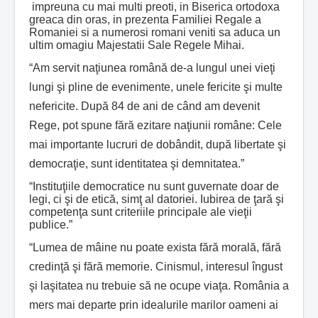
impreuna cu mai multi preoti, in Biserica ortodoxa
greaca din oras, in prezenta Familiei Regale a
Romaniei si a numerosi romani veniti sa aduca un
ultim omagiu Majestatii Sale Regele Mihai.
“Am servit naţiunea română de-a lungul unei vieţi
lungi şi pline de evenimente, unele fericite şi multe
nefericite. După 84 de ani de când am devenit
Rege, pot spune fără ezitare naţiunii române: Cele
mai importante lucruri de dobândit, după libertate şi
democraţie, sunt identitatea şi demnitatea.”
“Instituţiile democratice nu sunt guvernate doar de
legi, ci şi de etică, simţ al datoriei. Iubirea de ţară şi
competenţa sunt criteriile principale ale vieţii
publice.”
“Lumea de mâine nu poate exista fără morală, fără
credinţă şi fără memorie. Cinismul, interesul îngust
şi laşitatea nu trebuie să ne ocupe viaţa. România a
mers mai departe prin idealurile marilor oameni ai