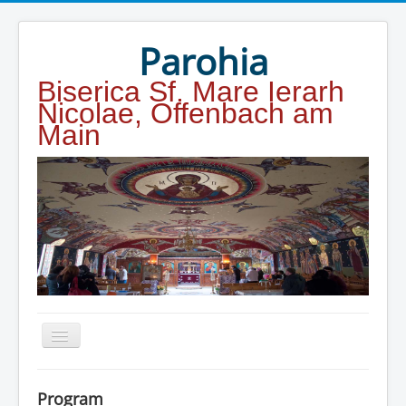
Year
Month
Year
Month
Parohia
Biserica Sf. Mare Ierarh
Nicolae, Offenbach am
Main
Home
Program