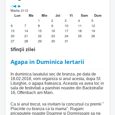
Parohia
Martie 2113
Duhovnicesti
Lun
Ma
Mie
Joi
Vi
Sam
Dum
1
2
3
4
5
Servicii religioase
6
7
8
9
10
11
12
13
14
15
16
17
18
19
Alte legaturi
20
21
22
23
24
25
26
27
28
29
30
31
Biblioteca Parohiei
Sfinții zilei
Foaia Parohiei
Agapa in Duminica Iertarii
Activitati copii si tineri
Contact
In duminica lasatului sec de branza, pe data de
18.02.2018, vom organiza si anul acesta, dupa Sf.
Liturghie, o agapa frateasca. Aceasta va avea loc in
sala de festivitati a parohiei noastre din Backstraße
16, Offenbach am Main.
Ca si anul trecut, va invitam la concursul cu premii "
Placinte cu branza ca la mama". Rugam
priceputele noastre Doamne si Domnisoare sa ne