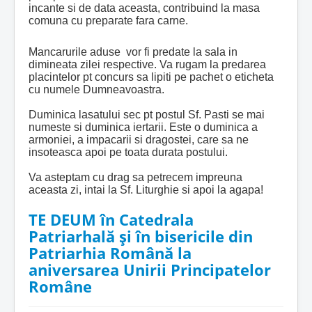
incante si de data aceasta, contribuind la masa
comuna cu preparate fara carne.
Mancarurile aduse vor fi predate la sala in
dimineata zilei respective. Va rugam la predarea
placintelor pt concurs sa lipiti pe pachet o eticheta
cu numele Dumneavoastra.
Duminica lasatului sec pt postul Sf. Pasti se mai
numeste si duminica iertarii.
Este o duminica a
armoniei, a impacarii si dragostei, care sa ne
insoteasca apoi pe toata durata postului.
Va asteptam cu drag sa petrecem impreuna
aceasta zi, intai la Sf. Liturghie si apoi la agapa!
TE DEUM în Catedrala
Patriarhală şi în bisericile din
Patriarhia Română la
aniversarea Unirii Principatelor
Române