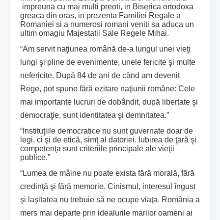
impreuna cu mai multi preoti, in Biserica ortodoxa
greaca din oras, in prezenta Familiei Regale a
Romaniei si a numerosi romani veniti sa aduca un
ultim omagiu Majestatii Sale Regele Mihai.
“Am servit naţiunea română de-a lungul unei vieţi
lungi şi pline de evenimente, unele fericite şi multe
nefericite. După 84 de ani de când am devenit
Rege, pot spune fără ezitare naţiunii române: Cele
mai importante lucruri de dobândit, după libertate şi
democraţie, sunt identitatea şi demnitatea.”
“Instituţiile democratice nu sunt guvernate doar de
legi, ci şi de etică, simţ al datoriei. Iubirea de ţară şi
competenţa sunt criteriile principale ale vieţii
publice.”
“Lumea de mâine nu poate exista fără morală, fără
credinţă şi fără memorie. Cinismul, interesul îngust
şi laşitatea nu trebuie să ne ocupe viaţa. România a
mers mai departe prin idealurile marilor oameni ai