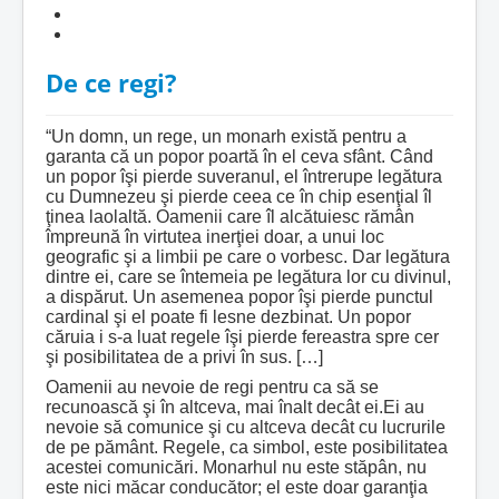
De ce regi?
“Un domn, un rege, un monarh există pentru a
garanta că un popor poartă în el ceva sfânt. Când
un popor îşi pierde suveranul, el întrerupe legătura
cu Dumnezeu şi pierde ceea ce în chip esenţial îl
ţinea laolaltă. Oamenii care îl alcătuiesc rămân
împreună în virtutea inerţiei doar, a unui loc
geografic şi a limbii pe care o vorbesc. Dar legătura
dintre ei, care se întemeia pe legătura lor cu divinul,
a dispărut. Un asemenea popor îşi pierde punctul
cardinal şi el poate fi lesne dezbinat. Un popor
căruia i s-a luat regele îşi pierde fereastra spre cer
şi posibilitatea de a privi în sus. […]
Oamenii au nevoie de regi pentru ca să se
recunoască şi în altceva, mai înalt decât ei.Ei au
nevoie să comunice şi cu altceva decât cu lucrurile
de pe pământ. Regele, ca simbol, este posibilitatea
acestei comunicări. Monarhul nu este stăpân, nu
este nici măcar conducător; el este doar garanţia