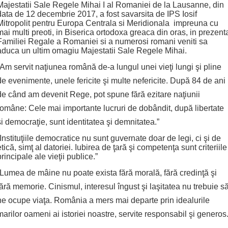
Majestatii Sale Regele Mihai I al Romaniei de la Lausanne, din
data de 12 decembrie 2017, a fost savarsita de IPS Iosif
Mitropolit pentru Europa Centrala si Meridionala impreuna cu
mai multi preoti, in Biserica ortodoxa greaca din oras, in prezent
Familiei Regale a Romaniei si a numerosi romani veniti sa
aduca un ultim omagiu Majestatii Sale Regele Mihai.
“Am servit naţiunea română de-a lungul unei vieţi lungi şi pline
de evenimente, unele fericite şi multe nefericite. După 84 de ani
de când am devenit Rege, pot spune fără ezitare naţiunii
române: Cele mai importante lucruri de dobândit, după libertate
şi democraţie, sunt identitatea şi demnitatea.”
“Instituţiile democratice nu sunt guvernate doar de legi, ci şi de
etică, simţ al datoriei. Iubirea de ţară şi competenţa sunt criteriile
principale ale vieţii publice.”
“Lumea de mâine nu poate exista fără morală, fără credinţă şi
fără memorie. Cinismul, interesul îngust şi laşitatea nu trebuie s
ne ocupe viaţa. România a mers mai departe prin idealurile
marilor oameni ai istoriei noastre, servite responsabil şi generos.