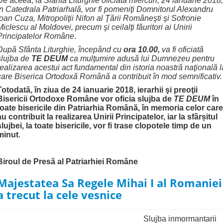
De aceea, la
Sfânta Liturghie oficiată
miercuri, 24 ianuarie 2018,
în Catedrala Patriarhală, vor fi pomeniţi Domnitorul Alexandru
Ioan Cuza, Mitropoliţii Nifon al Ţării Româneşti şi Sofronie
Miclescu al Moldovei, precum şi ceilalţi făuritori ai Unirii
Principatelor Române
.
După Sfânta Liturghie, începând cu
ora 10.00,
va fi oficiată
slujba de
TE DEUM
ca mulţumire adusă lui Dumnezeu pentru
realizarea acestui act fundamental din istoria noastră naţională l
care Biserica Ortodoxă Română a contribuit în mod semnificativ.
Totodată, în ziua de 24 ianuarie 2018,
ierarhii şi preoţii
Bisericii Ortodoxe Române vor
oficia slujba de
TE DEUM
în
toate bisericile din Patriarhia Română, în memoria celor care
au contribuit la realizarea Unirii Principatelor, iar la sfâr
ș
itul
slujbei, la toate bisericile, vor fi trase clopotele timp de un
minut
.
Biroul de Presă al Patriarhiei Române
Majestatea Sa Regele Mihai I al Romaniei
a trecut la cele vesnice
Slujba inmormantarii