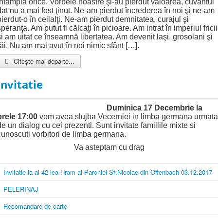
întâmpla orice. Vorbele noastre şi-au pierdut valoarea, cuvântul
dat nu a mai fost ţinut. Ne-am pierdut încrederea în noi şi ne-am
pierdut-o în ceilalţi. Ne-am pierdut demnitatea, curajul şi
speranţa. Am putut fi călcaţi în picioare. Am intrat în imperiul fricii
şi am uitat ce înseamnă libertatea. Am devenit laşi, grosolani şi
răi. Nu am mai avut în noi nimic sfânt […].
Citește mai departe...
Invitatie
Duminica 17 Decembrie la
orele 17:00
vom avea slujba Vecerniei in limba germana urmata
de un dialog cu cei prezenti. Sunt invitate famillile mixte si
cunoscuti vorbitori de limba germana.
Va asteptam cu drag
Invitatie la al 42-lea Hram al Parohiei Sf.Nicolae din Offenbach 03.12.2017
PELERINAJ
Recomandare de carte