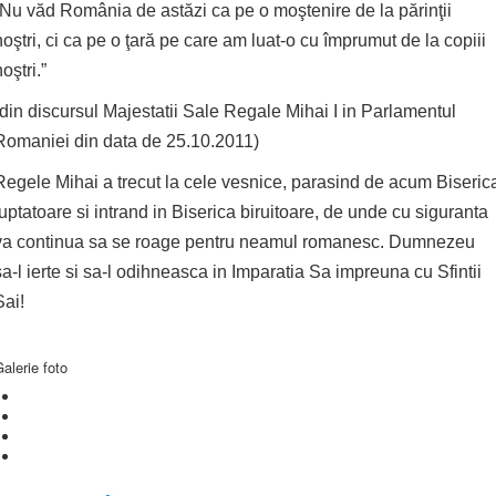
“Nu văd România de astăzi ca pe o moştenire de la părinţii
noştri, ci ca pe o ţară pe care am luat-o cu împrumut de la copiii
oştri.”
(din discursul Majestatii Sale Regale Mihai I in Parlamentul
Romaniei din data de 25.10.2011)
Regele Mihai a trecut la cele vesnice, parasind de acum Biseric
luptatoare si intrand in Biserica biruitoare, de unde cu siguranta
va continua sa se roage pentru neamul romanesc. Dumnezeu
sa-l ierte si sa-l odihneasca in Imparatia Sa impreuna cu Sfintii
Sai!
alerie foto