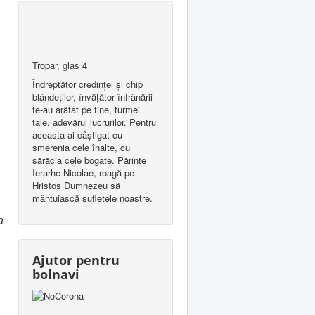
Tropar, glas 4
Îndreptător credinţei şi chip
blândeţilor, învăţător înfrânării
te-au arătat pe tine, turmei
tale, adevărul lucrurilor. Pentru
aceasta ai câştigat cu
smerenia cele înalte, cu
sărăcia cele bogate. Părinte
Ierarhe Nicolae, roagă pe
Hristos Dumnezeu să
mântuiască sufletele noastre.
a
Ajutor pentru
bolnavi