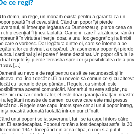
De ce regi?
“Un domn, un rege, un monarh există pentru a garanta că un
popor poartă în el ceva sfânt. Când un popor îşi pierde
suveranul, el întrerupe legătura cu Dumnezeu şi pierde ceea ce
în chip esenţial îl ţinea laolaltă. Oamenii care îl alcătuiesc rămân
împreună în virtutea inerţiei doar, a unui loc geografic şi a limbii
pe care o vorbesc. Dar legătura dintre ei, care se întemeia pe
legătura lor cu divinul, a dispărut. Un asemenea popor îşi pierde
punctul cardinal şi el poate fi lesne dezbinat. Un popor căruia i s
a luat regele îşi pierde fereastra spre cer şi posibilitatea de a priv
în sus. […]
Oamenii au nevoie de regi pentru ca să se recunoască şi în
altceva, mai înalt decât ei.Ei au nevoie să comunice şi cu altcev
decât cu lucrurile de pe pământ. Regele, ca simbol, este
posibilitatea acestei comunicări. Monarhul nu este stăpân, nu
este nici măcar conducător; el este doar garanţia înălţării noastr
şi a legăturii noastre de oameni cu ceva care este mai presus
decât noi. Regele este capul întors spre cer al unui popor întreg,
fiinţa noastră adunată laolaltă într-un punct înalt.
Când unui popor i se ia suveranul, lui i se ia capul întors către
cer. El estedecapitat. Poporul român a fost decapitat astfel la 30
decembrie 1947. Începând din acea clipă, cu noi s-a putut