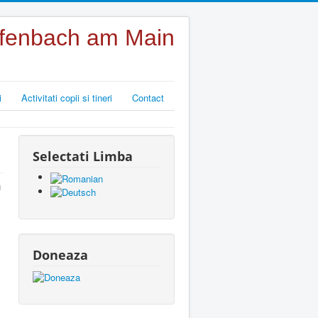
Offenbach am Main
i
Activitati copii si tineri
Contact
Selectati Limba
m
Doneaza