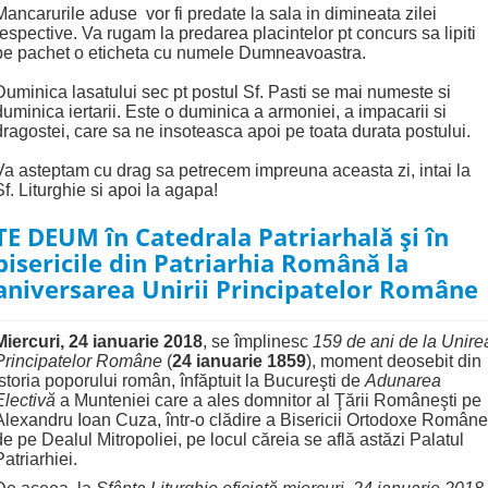
Mancarurile aduse vor fi predate la sala in dimineata zilei
respective. Va rugam la predarea placintelor pt concurs sa lipiti
pe pachet o eticheta cu numele Dumneavoastra.
Duminica lasatului sec pt postul Sf. Pasti se mai numeste si
duminica iertarii.
Este o duminica a armoniei, a impacarii si
dragostei, care sa ne insoteasca apoi pe toata durata postului.
Va asteptam cu drag sa petrecem impreuna aceasta zi, intai la
Sf. Liturghie si apoi la agapa!
TE DEUM în Catedrala Patriarhală şi în
bisericile din Patriarhia Română la
aniversarea Unirii Principatelor Române
Miercuri,
24 ianuarie 2018
, se împlinesc
159 de ani de la Unire
Principatelor Române
(
24 ianuarie 1859
), moment deosebit din
istoria poporului român, înfăptuit la Bucureşti de
Adunarea
Electivă
a Munteniei care a ales domnitor al Ţării Româneşti pe
Alexandru Ioan Cuza, într-o clădire a Bisericii Ortodoxe Române
de pe Dealul Mitropoliei, pe locul căreia se află astăzi Palatul
Patriarhiei.