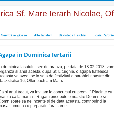
rica Sf. Mare Ierarh Nicolae, 
Servicii religioase
Alte legaturi
Biblioteca Parohiei
Foaia Parohie
Agapa in Duminica Iertarii
In duminica lasatului sec de branza, pe data de 18.02.2018, vo
organiza si anul acesta, dupa Sf. Liturghie, o agapa frateasca.
Aceasta va avea loc in sala de festivitati a parohiei noastre din
Backstraße 16, Offenbach am Main.
Ca si anul trecut, va invitam la concursul cu premii " Placinte cu
branza ca la mama". Rugam priceputele noastre Doamne si
Domnisoare sa ne incante si de data aceasta, contribuind la
masa comuna cu preparate fara carne.