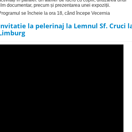
film documentar, precum și prezentarea unei expoziții.
Programul se încheie la ora 18, când începe Vecernia
Invitatie la pelerinaj la Lemnul Sf. Cruci l
Limburg