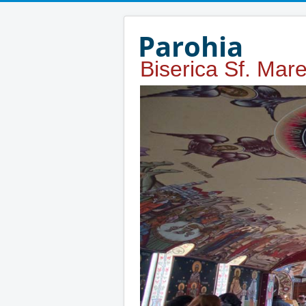
Year
Month
Year
Month
Parohia
Biserica Sf. Mar