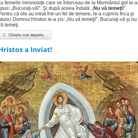
cu femeile mironosiţe care se întorceau de la Mormântul gol le-a
spus: „Bucuraţi-vă!”. Şi după aceea îndată: „
Nu vă temeţi!
”.
Pentru că ele au intrat într-un fel de temere, le-a cuprins frica şi
atunci Domnul Hristos le-a zis: „Nu vă temeţi!”. Bucuraţi-vă şi nu
vă temeţi.
Citește mai departe...
Hristos a Inviat!