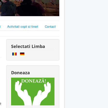
i
Activitati copii si tineri
Contact
Selectati Limba
Doneaza
e