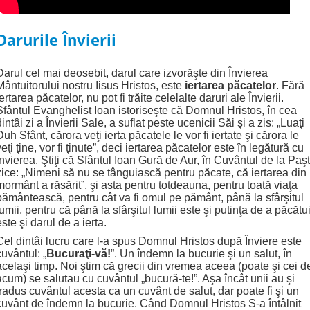
Darurile Învierii
Darul cel mai deosebit, darul care izvorăşte din Învierea
Mântuitorului nostru Iisus Hristos, este
iertarea păcatelor
. Fără
iertarea păcatelor, nu pot fi trăite celelalte daruri ale Învierii.
Sfântul Evanghelist Ioan istoriseşte că Domnul Hristos, în cea
dintâi zi a Învierii Sale, a suflat peste ucenicii Săi şi a zis: „Luaţi
Duh Sfânt, cărora veţi ierta păcatele le vor fi iertate şi cărora le
veţi ţine, vor fi ţinute”, deci iertarea păcatelor este în legătură cu
Învierea. Ştiţi că Sfântul Ioan Gură de Aur, în Cuvântul de la Paşt
zice: „Nimeni să nu se tânguiască pentru păcate, că iertarea din
mormânt a răsărit”, şi asta pentru totdeauna, pentru toată viaţa
pământească, pentru cât va fi omul pe pământ, până la sfârşitul
lumii, pentru că până la sfârşitul lumii este şi putinţa de a păcătui
este şi darul de a ierta.
Cel dintâi lucru care l-a spus Domnul Hristos după Înviere este
cuvântul: „
Bucuraţi-vă!
”. Un îndemn la bucurie şi un salut, în
acelaşi timp. Noi ştim că grecii din vremea aceea (poate şi cei d
acum) se salutau cu cuvântul „bucură-te!”. Aşa încât unii au şi
tradus cuvântul acesta ca un cuvânt de salut, dar poate fi şi un
cuvânt de îndemn la bucurie. Când Domnul Hristos S-a întâlnit