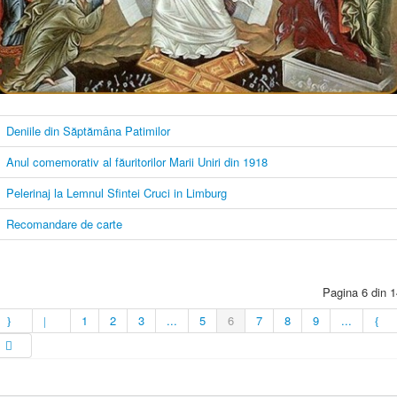
Deniile din Săptămâna Patimilor
Anul comemorativ al făuritorilor Marii Uniri din 1918
Pelerinaj la Lemnul Sfintei Cruci in Limburg
Recomandare de carte
Pagina 6 din 1
1
2
3
...
5
6
7
8
9
...