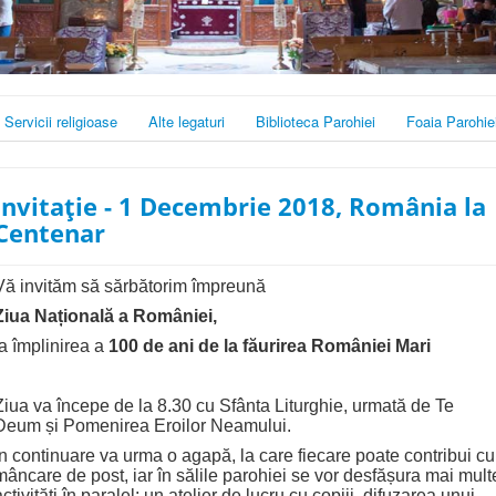
Servicii religioase
Alte legaturi
Biblioteca Parohiei
Foaia Parohie
Invitație - 1 Decembrie 2018, România la
Centenar
Vă invităm să sărbătorim împreună
Ziua Națională a României,
la împlinirea a
100 de ani de la făurirea României Mari
Ziua va începe de la 8.30 cu Sfânta Liturghie, urmată de Te
Deum și Pomenirea Eroilor Neamului.
În continuare va urma o agapă, la care fiecare poate contribui cu
mâncare de post, iar în sălile parohiei se vor desfășura mai mult
activități în paralel: un atelier de lucru cu copiii, difuzarea unui