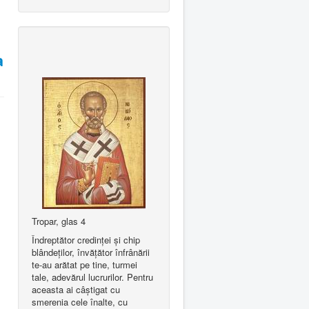
a
Tropar, glas 4
Îndreptător credinţei şi chip
blândeţilor, învăţător înfrânării
te-au arătat pe tine, turmei
tale, adevărul lucrurilor. Pentru
aceasta ai câştigat cu
smerenia cele înalte, cu