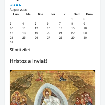
Parohia
August 2026
Duhovnicesti
Lun
Ma
Mie
Joi
Vi
Sam
Dum
1
2
Servicii religioase
3
4
5
6
7
8
9
10
11
12
13
14
15
16
Alte legaturi
17
18
19
20
21
22
23
24
25
26
27
28
29
30
Biblioteca Parohiei
31
Foaia Parohiei
Sfinții zilei
Activitati copii si tineri
Hristos a Inviat!
Contact