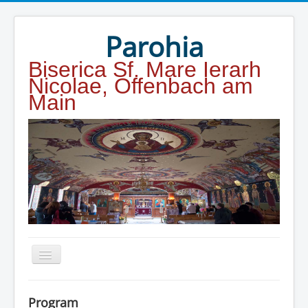
Year
Month
Year
Month
Parohia
Biserica Sf. Mare Ierarh
Nicolae, Offenbach am
Main
Home
Program