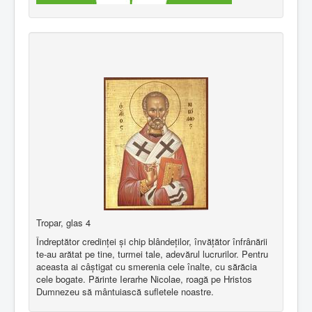
Tropar, glas 4
Îndreptător credinţei şi chip blândeţilor, învăţător înfrânării
te-au arătat pe tine, turmei tale, adevărul lucrurilor. Pentru
aceasta ai câştigat cu smerenia cele înalte, cu sărăcia
cele bogate. Părinte Ierarhe Nicolae, roagă pe Hristos
Dumnezeu să mântuiască sufletele noastre.