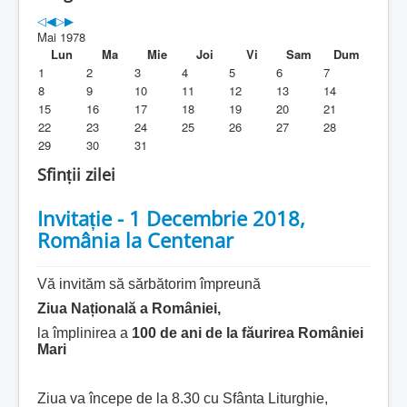
Parohia
Mai 1978
Duhovnicesti
Lun
Ma
Mie
Joi
Vi
Sam
Dum
1
2
3
4
5
6
7
Servicii religioase
8
9
10
11
12
13
14
15
16
17
18
19
20
21
Alte legaturi
22
23
24
25
26
27
28
29
30
31
Biblioteca Parohiei
Sfinții zilei
Foaia Parohiei
Invitație - 1 Decembrie 2018,
Activitati copii si tineri
România la Centenar
Contact
Vă invităm să sărbătorim împreună
Ziua Națională a României,
la împlinirea a
100 de ani de la făurirea României
Mari
Ziua va începe de la 8.30 cu Sfânta Liturghie,