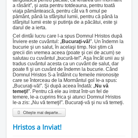
a răsărit”, şi asta pentru totdeauna, pentru toată
viaţa pământească, pentru cât va fi omul pe
pământ, până la sfârşitul lumii, pentru că până la
sfârşitul lumii este şi putinţa de a păcătui, este şi
darul de a ierta.
Cel dintâi lucru care l-a spus Domnul Hristos după
Înviere este cuvântul: „
Bucuraţi-vă!
”. Un îndemn la
bucurie şi un salut, în acelaşi timp. Noi ştim că
grecii din vremea aceea (poate şi cei de acum) se
salutau cu cuvântul „bucură-te!”. Aşa încât unii au şi
tradus cuvântul acesta ca un cuvânt de salut, dar
poate fi şi un cuvânt de îndemn la bucurie. Când
Domnul Hristos S-a întâlnit cu femeile mironosiţe
care se întorceau de la Mormântul gol le-a spus:
„Bucuraţi-vă!”. Şi după aceea îndată: „
Nu vă
temeţi!
”. Pentru că ele au intrat într-un fel de
temere, le-a cuprins frica şi atunci Domnul Hristos
le-a zis: „Nu vă temeţi!”. Bucuraţi-vă şi nu vă temeţi.
Citește mai departe...
Hristos a Inviat!