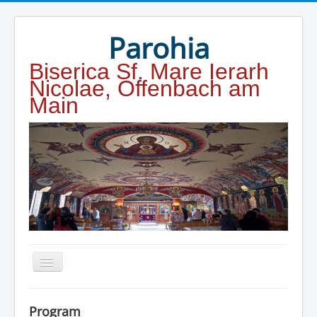
Year
Month
Year
Month
Parohia
Biserica Sf. Mare Ierarh
Nicolae, Offenbach am
Main
Home
Program