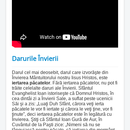
Darurile Învierii
Darul cel mai deosebit, darul care izvorăşte din
Învierea Mântuitorului nostru Iisus Hristos, este
iertarea păcatelor
. Fără iertarea păcatelor, nu pot fi
trăite celelalte daruri ale Învierii. Sfântul
Evanghelist Ioan istoriseşte că Domnul Hristos, în
cea dintâi zi a Învierii Sale, a suflat peste ucenicii
Săi şi a zis: „Luaţi Duh Sfânt, cărora veţi ierta
păcatele le vor fi iertate şi cărora le veţi ţine, vor fi
ţinute”, deci iertarea păcatelor este în legătură cu
Învierea. Ştiţi că Sfântul Ioan Gură de Aur, în
Cuvântul de la Paşti zice: „Nimeni să nu se
tânguiască pentru păcate, că iertarea din mormânt