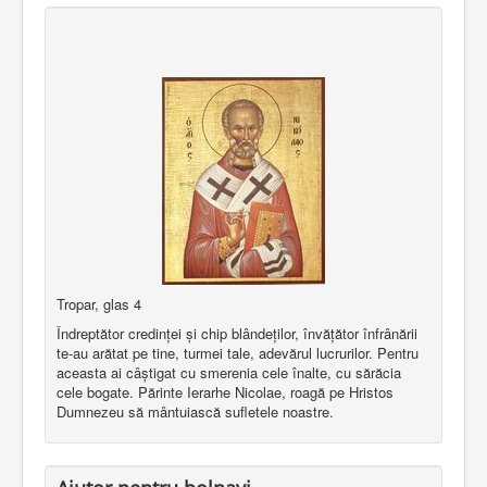
Tropar, glas 4
Îndreptător credinţei şi chip blândeţilor, învăţător înfrânării
te-au arătat pe tine, turmei tale, adevărul lucrurilor. Pentru
aceasta ai câştigat cu smerenia cele înalte, cu sărăcia
cele bogate. Părinte Ierarhe Nicolae, roagă pe Hristos
Dumnezeu să mântuiască sufletele noastre.