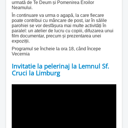
urmată de Te Deum și Pomenirea Eroilor
Neamului.
În continuare va urma o agapă, la care fiecare
poate contribui cu mâncare de post, iar în sălile
parohiei se vor desfășura mai multe activități în
paralel: un atelier de lucru cu copiii, difuzarea unui
film documentar, precum și prezentarea unei
expoziții.
Programul se încheie la ora 18, când începe
Vecernia
Invitatie la pelerinaj la Lemnul Sf.
Cruci la Limburg