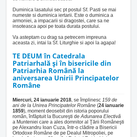
Duminica lasatului sec pt postul Sf. Pasti se mai
numeste si duminica iertarii.
Este o duminica a
armoniei, a impacarii si dragostei, care sa ne
insoteasca apoi pe toata durata postului.
Va asteptam cu drag sa petrecem impreuna
aceasta zi, intai la Sf. Liturghie si apoi la agapa!
TE DEUM în Catedrala
Patriarhală şi în bisericile din
Patriarhia Română la
aniversarea Unirii Principatelor
Române
Miercuri,
24 ianuarie 2018
, se împlinesc
159 de
ani de la Unirea Principatelor Române
(
24 ianuarie
1859
), moment deosebit din istoria poporului
român, înfăptuit la Bucureşti de
Adunarea Electivă
a Munteniei care a ales domnitor al Ţării Româneşti
pe Alexandru Ioan Cuza, într-o clădire a Bisericii
Ortodoxe Române de pe Dealul Mitropoliei, pe