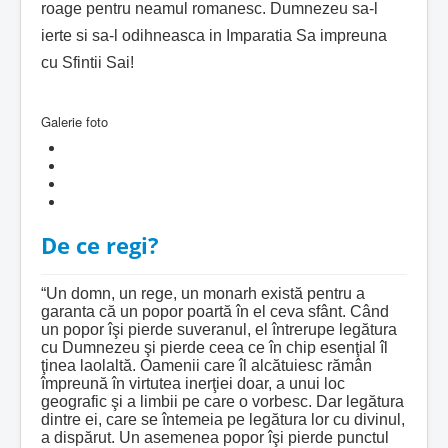
roage pentru neamul romanesc. Dumnezeu sa-l
ierte si sa-l odihneasca in Imparatia Sa impreuna
cu Sfintii Sai!
Galerie foto
De ce regi?
“Un domn, un rege, un monarh există pentru a
garanta că un popor poartă în el ceva sfânt. Când
un popor îşi pierde suveranul, el întrerupe legătura
cu Dumnezeu şi pierde ceea ce în chip esenţial îl
ţinea laolaltă. Oamenii care îl alcătuiesc rămân
împreună în virtutea inerţiei doar, a unui loc
geografic şi a limbii pe care o vorbesc. Dar legătura
dintre ei, care se întemeia pe legătura lor cu divinul,
a dispărut. Un asemenea popor îşi pierde punctul