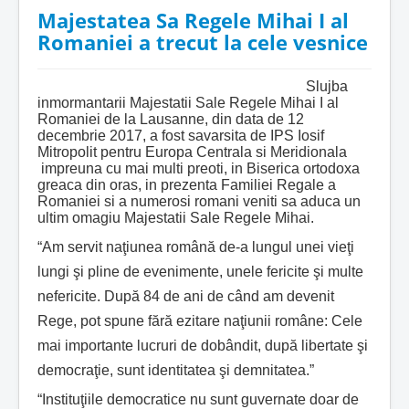
Majestatea Sa Regele Mihai I al
Romaniei a trecut la cele vesnice
Slujba
inmormantarii Majestatii Sale Regele Mihai I al
Romaniei de la Lausanne, din data de 12
decembrie 2017, a fost savarsita de IPS Iosif
Mitropolit pentru Europa Centrala si Meridionala
impreuna cu mai multi preoti, in Biserica ortodoxa
greaca din oras, in prezenta Familiei Regale a
Romaniei si a numerosi romani veniti sa aduca un
ultim omagiu Majestatii Sale Regele Mihai.
“Am servit naţiunea română de-a lungul unei vieţi
lungi şi pline de evenimente, unele fericite şi multe
nefericite. După 84 de ani de când am devenit
Rege, pot spune fără ezitare naţiunii române: Cele
mai importante lucruri de dobândit, după libertate şi
democraţie, sunt identitatea şi demnitatea.”
“Instituţiile democratice nu sunt guvernate doar de