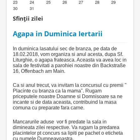
23
24
25
26
27
28
29
30
31
Biblioteca Parohiei
Sfinții zilei
Foaia Parohiei
Agapa in Duminica Iertarii
Activitati copii si tineri
Contact
In duminica lasatului sec de branza, pe data de
18.02.2018, vom organiza si anul acesta, dupa Sf.
Liturghie, o agapa frateasca. Aceasta va avea loc in
sala de festivitati a parohiei noastre din Backstraße
16, Offenbach am Main.
Ca si anul trecut, va invitam la concursul cu premii "
Placinte cu branza ca la mama". Rugam
priceputele noastre Doamne si Domnisoare sa ne
incante si de data aceasta, contribuind la masa
comuna cu preparate fara carne.
Mancarurile aduse vor fi predate la sala in
dimineata zilei respective. Va rugam la predarea
placintelor pt concurs sa lipiti pe pachet o eticheta
cu numele Dumneavoastra.