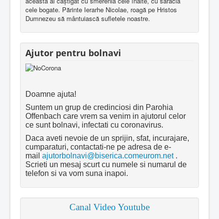
aceasta ai câştigat cu smerenia cele înalte, cu sărăcia
cele bogate. Părinte Ierarhe Nicolae, roagă pe Hristos
Dumnezeu să mântuiască sufletele noastre.
Ajutor pentru bolnavi
Doamne ajuta!
Suntem un grup de credinciosi din Parohia
Offenbach care vrem sa venim in ajutorul celor
ce sunt bolnavi, infectati cu coronavirus.
Daca aveti nevoie de un sprijin, sfat, incurajare,
cumparaturi, contactati-ne pe adresa de e-
mail
ajutorbolnavi@biserica.comeurom.net
.
Scrieti un mesaj scurt cu numele si numarul de
telefon si va vom suna inapoi.
Canal Video Youtube