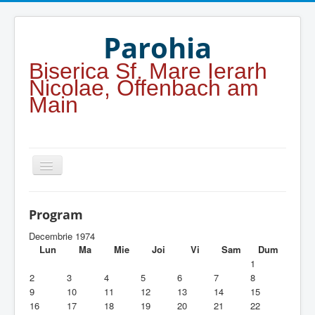
Year
Month
Year
Month
Parohia
Biserica Sf. Mare Ierarh
Nicolae, Offenbach am
Main
Home
Program
Parohia
Decembrie 1974
Lun
Ma
Mie
Joi
Vi
Sam
Dum
Duhovnicesti
1
2
3
4
5
6
7
8
Servicii religioase
9
10
11
12
13
14
15
16
17
18
19
20
21
22
Alte legaturi