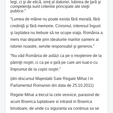
legi, ci şi de etică, simţ al datoriei. Iubirea de ţară şi
competenţa sunt criteriile principale ale vieţii
publice.”
“Lumea de mâine nu poate exista fără morală, fără
credinţă şi fără memorie. Cinismul, interesul îngust
şi laşitatea nu trebuie să ne ocupe viaţa. România a
mers mai departe prin idealurile marilor oameni ai
istoriei noastre, servite responsabil şi generos.”
“Nu văd România de astăzi ca pe o moştenire de la
părinţii noştri, ci ca pe o ţară pe care am luat-o cu
împrumut de la copiii noştri.”
(din discursul Majestatii Sale Regale Mihai I in
Parlamentul Romaniei din data de 25.10.2011)
Regele Mihai a trecut la cele vesnice, parasind de
acum Biserica luptatoare si intrand in Biserica
biruitoare, de unde cu siguranta va continua sa se