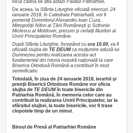
locul căreia se află astăzi Palatul Patriarhiei.
De aceea, la
Sfânta Liturghie oficiată
miercuri, 24
ianuarie 2018, în Catedrala Patriarhală, vor fi
pomeniţi Domnitorul Alexandru Ioan Cuza,
Mitropoliţii Nifon al Ţării Româneşti şi Sofronie
Miclescu al Moldovei, precum şi ceilalţi făuritori ai
Unirii Principatelor Române
.
După Sfânta Liturghie, începând cu
ora 10.00,
va fi
oficiată slujba de
TE DEUM
ca mulţumire adusă lui
Dumnezeu pentru realizarea acestui act
fundamental din istoria noastră naţională la care
Biserica Ortodoxă Română a contribuit în mod
semnificativ.
Totodată, în ziua de 24 ianuarie 2018,
ierarhii şi
preoţii Bisericii Ortodoxe Române vor
oficia
slujba de
TE DEUM
în toate bisericile din
Patriarhia Română, în memoria celor care au
contribuit la realizarea Unirii Principatelor, iar la
sfâr
ș
itul slujbei, la toate bisericile, vor fi trase
clopotele timp de un minut
.
Biroul de Presă al Patriarhiei Române