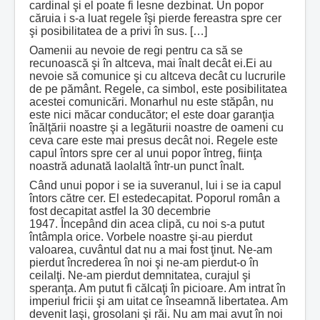
cardinal şi el poate fi lesne dezbinat. Un popor
căruia i s-a luat regele îşi pierde fereastra spre cer
şi posibilitatea de a privi în sus. […]
Oamenii au nevoie de regi pentru ca să se
recunoască şi în altceva, mai înalt decât ei.Ei au
nevoie să comunice şi cu altceva decât cu lucrurile
de pe pământ. Regele, ca simbol, este posibilitatea
acestei comunicări. Monarhul nu este stăpân, nu
este nici măcar conducător; el este doar garanţia
înălţării noastre şi a legăturii noastre de oameni cu
ceva care este mai presus decât noi. Regele este
capul întors spre cer al unui popor întreg, fiinţa
noastră adunată laolaltă într-un punct înalt.
Când unui popor i se ia suveranul, lui i se ia capul
întors către cer. El estedecapitat. Poporul român a
fost decapitat astfel la 30 decembrie
1947. Începând din acea clipă, cu noi s-a putut
întâmpla orice. Vorbele noastre şi-au pierdut
valoarea, cuvântul dat nu a mai fost ţinut. Ne-am
pierdut încrederea în noi şi ne-am pierdut-o în
ceilalţi. Ne-am pierdut demnitatea, curajul şi
speranţa. Am putut fi călcaţi în picioare. Am intrat în
imperiul fricii şi am uitat ce înseamnă libertatea. Am
devenit laşi, grosolani şi răi. Nu am mai avut în noi