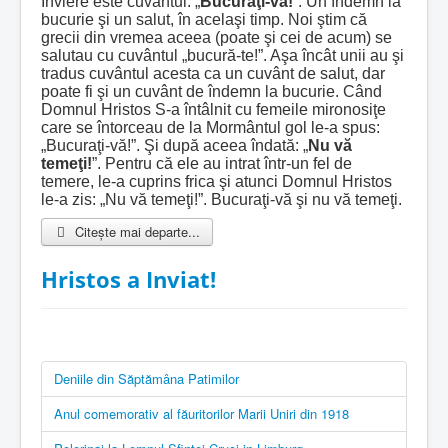
Înviere este cuvântul: „
Bucuraţi-vă!
”. Un îndemn la
bucurie şi un salut, în acelaşi timp. Noi ştim că
grecii din vremea aceea (poate şi cei de acum) se
salutau cu cuvântul „bucură-te!”. Aşa încât unii au şi
tradus cuvântul acesta ca un cuvânt de salut, dar
poate fi şi un cuvânt de îndemn la bucurie. Când
Domnul Hristos S-a întâlnit cu femeile mironosiţe
care se întorceau de la Mormântul gol le-a spus:
„Bucuraţi-vă!”. Şi după aceea îndată: „
Nu vă
temeţi!
”. Pentru că ele au intrat într-un fel de
temere, le-a cuprins frica şi atunci Domnul Hristos
le-a zis: „Nu vă temeţi!”. Bucuraţi-vă şi nu vă temeţi.
Citește mai departe...
Hristos a Inviat!
Deniile din Săptămâna Patimilor
Anul comemorativ al făuritorilor Marii Uniri din 1918