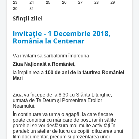
23
24
25
26
27
28
29
30
31
Biblioteca Parohiei
Sfinții zilei
Foaia Parohiei
Invitație - 1 Decembrie 2018,
Activitati copii si tineri
România la Centenar
Contact
Vă invităm să sărbătorim împreună
Ziua Națională a României,
la împlinirea a
100 de ani de la făurirea României
Mari
Ziua va începe de la 8.30 cu Sfânta Liturghie,
urmată de Te Deum și Pomenirea Eroilor
Neamului.
În continuare va urma o agapă, la care fiecare
poate contribui cu mâncare de post, iar în sălile
parohiei se vor desfășura mai multe activități în
paralel: un atelier de lucru cu copiii, difuzarea unui
film documentar, precum și prezentarea unei