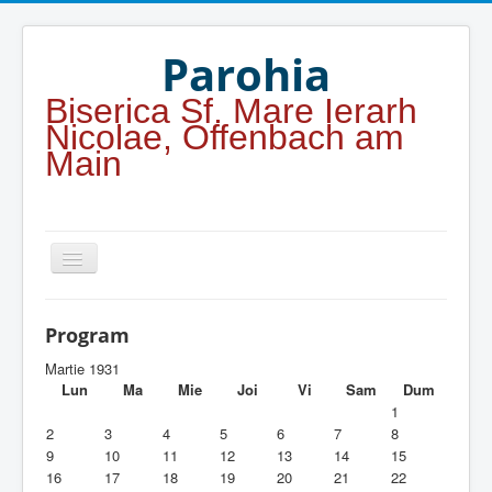
Year
Month
Year
Month
Parohia
Biserica Sf. Mare Ierarh
Nicolae, Offenbach am
Main
Home
Program
Parohia
Martie 1931
Lun
Ma
Mie
Joi
Vi
Sam
Dum
Duhovnicesti
1
2
3
4
5
6
7
8
Servicii religioase
9
10
11
12
13
14
15
16
17
18
19
20
21
22
Alte legaturi