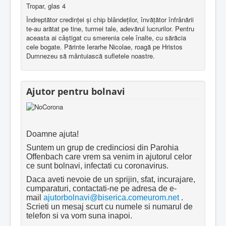
Tropar, glas 4
Îndreptător credinţei şi chip blândeţilor, învăţător înfrânării
te-au arătat pe tine, turmei tale, adevărul lucrurilor. Pentru
aceasta ai câştigat cu smerenia cele înalte, cu sărăcia
cele bogate. Părinte Ierarhe Nicolae, roagă pe Hristos
Dumnezeu să mântuiască sufletele noastre.
Ajutor pentru bolnavi
Doamne ajuta!
Suntem un grup de credinciosi din Parohia
Offenbach care vrem sa venim in ajutorul celor
ce sunt bolnavi, infectati cu coronavirus.
Daca aveti nevoie de un sprijin, sfat, incurajare,
cumparaturi, contactati-ne pe adresa de e-
mail
ajutorbolnavi@biserica.comeurom.net
.
Scrieti un mesaj scurt cu numele si numarul de
telefon si va vom suna inapoi.