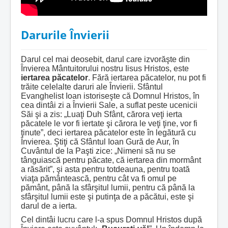
Darurile Învierii
Darul cel mai deosebit, darul care izvorăşte din
Învierea Mântuitorului nostru Iisus Hristos, este
iertarea păcatelor
. Fără iertarea păcatelor, nu pot fi
trăite celelalte daruri ale Învierii. Sfântul
Evanghelist Ioan istoriseşte că Domnul Hristos, în
cea dintâi zi a Învierii Sale, a suflat peste ucenicii
Săi şi a zis: „Luaţi Duh Sfânt, cărora veţi ierta
păcatele le vor fi iertate şi cărora le veţi ţine, vor fi
ţinute”, deci iertarea păcatelor este în legătură cu
Învierea. Ştiţi că Sfântul Ioan Gură de Aur, în
Cuvântul de la Paşti zice: „Nimeni să nu se
tânguiască pentru păcate, că iertarea din mormânt
a răsărit”, şi asta pentru totdeauna, pentru toată
viaţa pământească, pentru cât va fi omul pe
pământ, până la sfârşitul lumii, pentru că până la
sfârşitul lumii este şi putinţa de a păcătui, este şi
darul de a ierta.
Cel dintâi lucru care l-a spus Domnul Hristos după