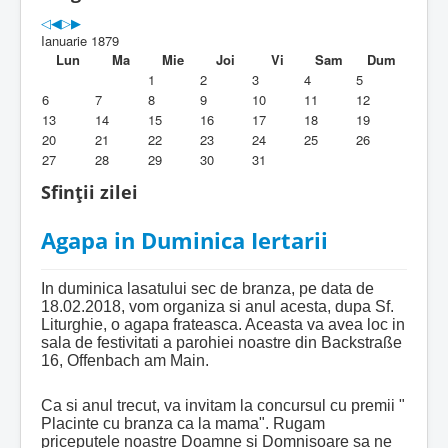
Parohia
Ianuarie 1879
Duhovnicesti
Lun
Ma
Mie
Joi
Vi
Sam
Dum
1
2
3
4
5
Servicii religioase
6
7
8
9
10
11
12
13
14
15
16
17
18
19
Alte legaturi
20
21
22
23
24
25
26
27
28
29
30
31
Biblioteca Parohiei
Sfinții zilei
Foaia Parohiei
Agapa in Duminica Iertarii
Activitati copii si tineri
Contact
In duminica lasatului sec de branza, pe data de
18.02.2018, vom organiza si anul acesta, dupa Sf.
Liturghie, o agapa frateasca. Aceasta va avea loc in
sala de festivitati a parohiei noastre din Backstraße
16, Offenbach am Main.
Ca si anul trecut, va invitam la concursul cu premii "
Placinte cu branza ca la mama". Rugam
priceputele noastre Doamne si Domnisoare sa ne