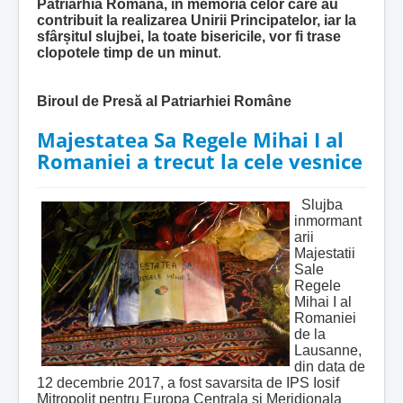
Patriarhia Română, în memoria celor care au
contribuit la realizarea Unirii Principatelor, iar la
sfâr
ș
itul slujbei, la toate bisericile, vor fi trase
clopotele timp de un minut
.
Biroul de Presă al Patriarhiei Române
Majestatea Sa Regele Mihai I al
Romaniei a trecut la cele vesnice
Slujba
inmormant
arii
Majestatii
Sale
Regele
Mihai I al
Romaniei
de la
Lausanne,
din data de
12 decembrie 2017, a fost savarsita de IPS Iosif
Mitropolit pentru Europa Centrala si Meridionala