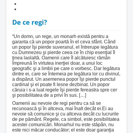
De ce regi?
“Un domn, un rege, un monarh există pentru a
garanta că un popor poartă în el ceva sfânt. Când
un popor îşi pierde suveranul, el întrerupe legătura
cu Dumnezeu şi pierde ceea ce în chip esenţial îl
ţinea laolaltă. Oamenii care îl alcătuiesc rămân
împreună în virtutea inerţiei doar, a unui loc
geografic şi a limbii pe care o vorbesc. Dar legătura
dintre ei, care se întemeia pe legătura lor cu divinul,
a dispărut. Un asemenea popor îşi pierde punctul
cardinal şi el poate fi lesne dezbinat. Un popor
căruia i s-a luat regele îşi pierde fereastra spre cer
şi posibilitatea de a privi în sus. […]
Oamenii au nevoie de regi pentru ca să se
recunoască şi în altceva, mai înalt decât ei.Ei au
nevoie să comunice şi cu altceva decât cu lucrurile
de pe pământ. Regele, ca simbol, este posibilitatea
acestei comunicări. Monarhul nu este stăpân, nu
este nici măcar conducător; el este doar garanţia