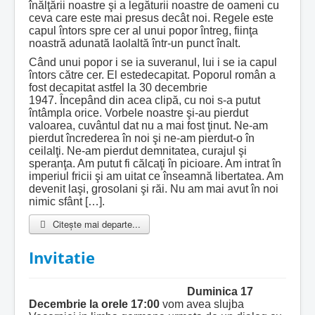
înălţării noastre şi a legăturii noastre de oameni cu
ceva care este mai presus decât noi. Regele este
capul întors spre cer al unui popor întreg, fiinţa
noastră adunată laolaltă într-un punct înalt.
Când unui popor i se ia suveranul, lui i se ia capul
întors către cer. El estedecapitat. Poporul român a
fost decapitat astfel la 30 decembrie
1947. Începând din acea clipă, cu noi s-a putut
întâmpla orice. Vorbele noastre şi-au pierdut
valoarea, cuvântul dat nu a mai fost ţinut. Ne-am
pierdut încrederea în noi şi ne-am pierdut-o în
ceilalţi. Ne-am pierdut demnitatea, curajul şi
speranţa. Am putut fi călcaţi în picioare. Am intrat în
imperiul fricii şi am uitat ce înseamnă libertatea. Am
devenit laşi, grosolani şi răi. Nu am mai avut în noi
nimic sfânt […].
Citește mai departe...
Invitatie
Duminica 17
Decembrie la orele 17:00
vom avea slujba