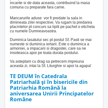
incante si de data aceasta, contribuind la masa
comuna cu preparate fara carne.
Mancarurile aduse vor fi predate la sala in
dimineata zilei respective. Va rugam la predarea
placintelor pt concurs sa lipiti pe pachet o eticheta
cu numele Dumneavoastra.
Duminica lasatului sec pt postul Sf. Pasti se mai
numeste si duminica iertarii.
Este o duminica a
armoniei, a impacarii si dragostei, care sa ne
insoteasca apoi pe toata durata postului.
Va asteptam cu drag sa petrecem impreuna
aceasta zi, intai la Sf. Liturghie si apoi la agapa!
TE DEUM în Catedrala
Patriarhală şi în bisericile din
Patriarhia Română la
aniversarea Unirii Principatelor
Române