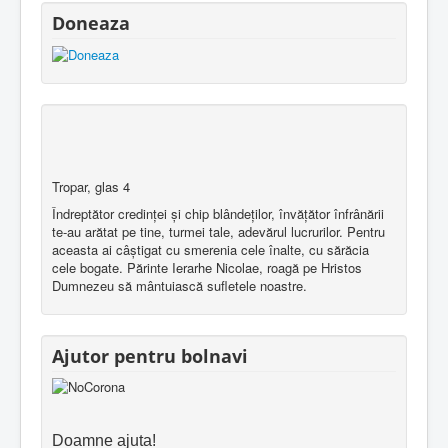
Doneaza
Tropar, glas 4
Îndreptător credinţei şi chip blândeţilor, învăţător înfrânării
te-au arătat pe tine, turmei tale, adevărul lucrurilor. Pentru
aceasta ai câştigat cu smerenia cele înalte, cu sărăcia
cele bogate. Părinte Ierarhe Nicolae, roagă pe Hristos
Dumnezeu să mântuiască sufletele noastre.
Ajutor pentru bolnavi
Doamne ajuta!