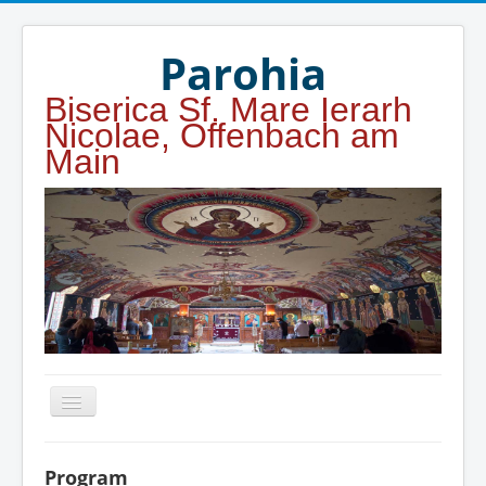
Year
Month
Year
Month
Parohia
Biserica Sf. Mare Ierarh
Nicolae, Offenbach am
Main
Home
Program