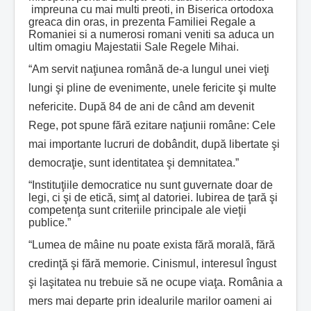
impreuna cu mai multi preoti, in Biserica ortodoxa
greaca din oras, in prezenta Familiei Regale a
Romaniei si a numerosi romani veniti sa aduca un
ultim omagiu Majestatii Sale Regele Mihai.
“Am servit naţiunea română de-a lungul unei vieţi
lungi şi pline de evenimente, unele fericite şi multe
nefericite. După 84 de ani de când am devenit
Rege, pot spune fără ezitare naţiunii române: Cele
mai importante lucruri de dobândit, după libertate şi
democraţie, sunt identitatea şi demnitatea.”
“Instituţiile democratice nu sunt guvernate doar de
legi, ci şi de etică, simţ al datoriei. Iubirea de ţară şi
competenţa sunt criteriile principale ale vieţii
publice.”
“Lumea de mâine nu poate exista fără morală, fără
credinţă şi fără memorie. Cinismul, interesul îngust
şi laşitatea nu trebuie să ne ocupe viaţa. România a
mers mai departe prin idealurile marilor oameni ai