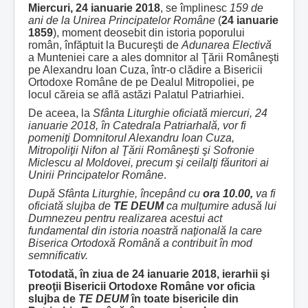
Miercuri,
24 ianuarie 2018
, se împlinesc
159 de
ani de la Unirea Principatelor Române
(
24 ianuarie
1859
), moment deosebit din istoria poporului
român, înfăptuit la Bucureşti de
Adunarea Electivă
a Munteniei care a ales domnitor al Ţării Româneşti
pe Alexandru Ioan Cuza, într-o clădire a Bisericii
Ortodoxe Române de pe Dealul Mitropoliei, pe
locul căreia se află astăzi Palatul Patriarhiei.
De aceea, la
Sfânta Liturghie oficiată
miercuri, 24
ianuarie 2018, în Catedrala Patriarhală, vor fi
pomeniţi Domnitorul Alexandru Ioan Cuza,
Mitropoliţii Nifon al Ţării Româneşti şi Sofronie
Miclescu al Moldovei, precum şi ceilalţi făuritori ai
Unirii Principatelor Române
.
După Sfânta Liturghie, începând cu
ora 10.00,
va fi
oficiată slujba de
TE DEUM
ca mulţumire adusă lui
Dumnezeu pentru realizarea acestui act
fundamental din istoria noastră naţională la care
Biserica Ortodoxă Română a contribuit în mod
semnificativ.
Totodată, în ziua de 24 ianuarie 2018,
ierarhii şi
preoţii Bisericii Ortodoxe Române vor
oficia
slujba de
TE DEUM
în toate bisericile din