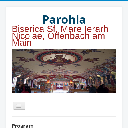
Year
Month
Year
Month
Parohia
Biserica Sf. Mare Ierarh
Nicolae, Offenbach am
Main
Home
Program