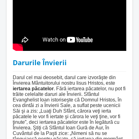
Darurile Învierii
Darul cel mai deosebit, darul care izvorăşte din
Învierea Mântuitorului nostru Iisus Hristos, este
iertarea păcatelor
. Fără iertarea păcatelor, nu pot fi
trăite celelalte daruri ale Învierii. Sfântul
Evanghelist Ioan istoriseşte că Domnul Hristos, în
cea dintâi zi a Învierii Sale, a suflat peste ucenicii
Săi şi a zis: „Luaţi Duh Sfânt, cărora veţi ierta
păcatele le vor fi iertate şi cărora le veţi ţine, vor fi
ţinute”, deci iertarea păcatelor este în legătură cu
Învierea. Ştiţi că Sfântul Ioan Gură de Aur, în
Cuvântul de la Paşti zice: „Nimeni să nu se
tânguiască pentru păcate, că iertarea din mormânt