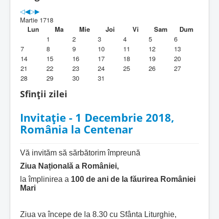
Parohia
Martie 1718
Duhovnicesti
Lun
Ma
Mie
Joi
Vi
Sam
Dum
1
2
3
4
5
6
Servicii religioase
7
8
9
10
11
12
13
14
15
16
17
18
19
20
Alte legaturi
21
22
23
24
25
26
27
28
29
30
31
Biblioteca Parohiei
Sfinții zilei
Foaia Parohiei
Invitație - 1 Decembrie 2018,
Activitati copii si tineri
România la Centenar
Contact
Vă invităm să sărbătorim împreună
Ziua Națională a României,
la împlinirea a
100 de ani de la făurirea României
Mari
Ziua va începe de la 8.30 cu Sfânta Liturghie,