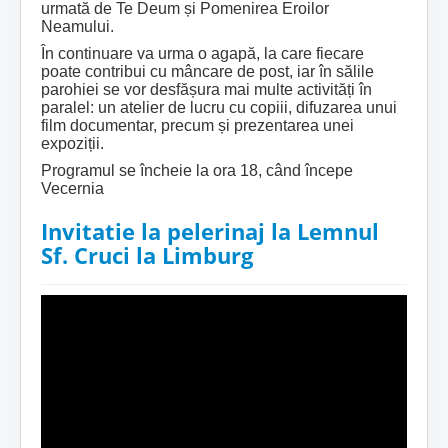
urmată de Te Deum și Pomenirea Eroilor
Neamului.
În continuare va urma o agapă, la care fiecare
poate contribui cu mâncare de post, iar în sălile
parohiei se vor desfășura mai multe activități în
paralel: un atelier de lucru cu copiii, difuzarea unui
film documentar, precum și prezentarea unei
expoziții.
Programul se încheie la ora 18, când începe
Vecernia
Invitatie la pelerinaj la Lemnul
Sf. Cruci la Limburg