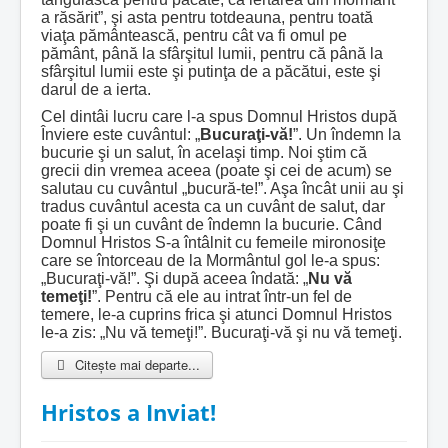
a răsărit”, şi asta pentru totdeauna, pentru toată
viaţa pământească, pentru cât va fi omul pe
pământ, până la sfârşitul lumii, pentru că până la
sfârşitul lumii este şi putinţa de a păcătui, este şi
darul de a ierta.
Cel dintâi lucru care l-a spus Domnul Hristos după
Înviere este cuvântul: „
Bucuraţi-vă!
”. Un îndemn la
bucurie şi un salut, în acelaşi timp. Noi ştim că
grecii din vremea aceea (poate şi cei de acum) se
salutau cu cuvântul „bucură-te!”. Aşa încât unii au şi
tradus cuvântul acesta ca un cuvânt de salut, dar
poate fi şi un cuvânt de îndemn la bucurie. Când
Domnul Hristos S-a întâlnit cu femeile mironosiţe
care se întorceau de la Mormântul gol le-a spus:
„Bucuraţi-vă!”. Şi după aceea îndată: „
Nu vă
temeţi!
”. Pentru că ele au intrat într-un fel de
temere, le-a cuprins frica şi atunci Domnul Hristos
le-a zis: „Nu vă temeţi!”. Bucuraţi-vă şi nu vă temeţi.
Citește mai departe...
Hristos a Inviat!