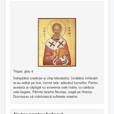
Tropar, glas 4
Îndreptător credinţei şi chip blândeţilor, învăţător înfrânării
te-au arătat pe tine, turmei tale, adevărul lucrurilor. Pentru
aceasta ai câştigat cu smerenia cele înalte, cu sărăcia
cele bogate. Părinte Ierarhe Nicolae, roagă pe Hristos
Dumnezeu să mântuiască sufletele noastre.