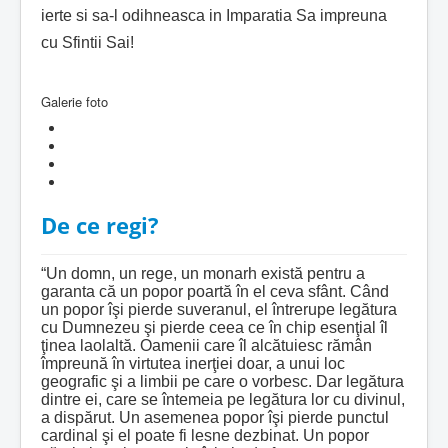
ierte si sa-l odihneasca in Imparatia Sa impreuna
cu Sfintii Sai!
Galerie foto
De ce regi?
“Un domn, un rege, un monarh există pentru a
garanta că un popor poartă în el ceva sfânt. Când
un popor îşi pierde suveranul, el întrerupe legătura
cu Dumnezeu şi pierde ceea ce în chip esenţial îl
ţinea laolaltă. Oamenii care îl alcătuiesc rămân
împreună în virtutea inerţiei doar, a unui loc
geografic şi a limbii pe care o vorbesc. Dar legătura
dintre ei, care se întemeia pe legătura lor cu divinul,
a dispărut. Un asemenea popor îşi pierde punctul
cardinal şi el poate fi lesne dezbinat. Un popor