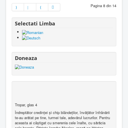
Pagina 8 din 14
Selectati Limba
Doneaza
Tropar, glas 4
Îndreptător credinţei şi chip blândeţilor, învăţător înfrânării
te-au arătat pe tine, turmei tale, adevărul lucrurilor. Pentru
aceasta ai câştigat cu smerenia cele înalte, cu sărăcia
cele bogate. Părinte Ierarhe Nicolae, roagă pe Hristos