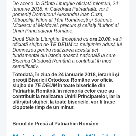
De aceea, la
Sfânta Liturghie oficiată
miercuri, 24
ianuarie 2018, în Catedrala Patriarhală, vor fi
pomeniţi Domnitorul Alexandru Ioan Cuza,
Mitropoliţii Nifon al Ţării Româneşti şi Sofronie
Miclescu al Moldovei, precum şi ceilalţi făuritori ai
Unirii Principatelor Române
.
După Sfânta Liturghie, începând cu
ora 10.00,
va fi
oficiată slujba de
TE DEUM
ca mulţumire adusă lui
Dumnezeu pentru realizarea acestui act
fundamental din istoria noastră naţională la care
Biserica Ortodoxă Română a contribuit în mod
semnificativ.
Totodată, în ziua de 24 ianuarie 2018,
ierarhii şi
preoţii Bisericii Ortodoxe Române vor
oficia
slujba de
TE DEUM
în toate bisericile din
Patriarhia Română, în memoria celor care au
contribuit la realizarea Unirii Principatelor, iar la
sfâr
ș
itul slujbei, la toate bisericile, vor fi trase
clopotele timp de un minut
.
Biroul de Presă al Patriarhiei Române