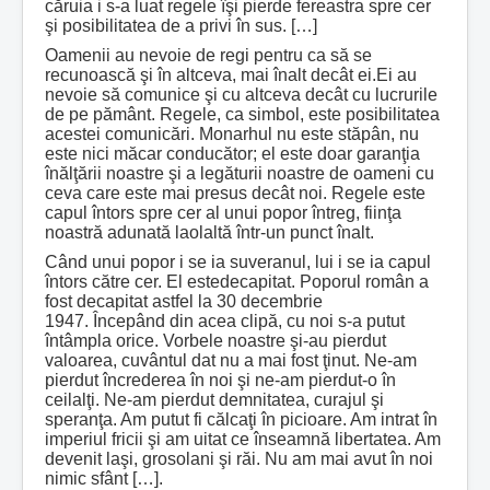
căruia i s-a luat regele îşi pierde fereastra spre cer
şi posibilitatea de a privi în sus. […]
Oamenii au nevoie de regi pentru ca să se
recunoască şi în altceva, mai înalt decât ei.Ei au
nevoie să comunice şi cu altceva decât cu lucrurile
de pe pământ. Regele, ca simbol, este posibilitatea
acestei comunicări. Monarhul nu este stăpân, nu
este nici măcar conducător; el este doar garanţia
înălţării noastre şi a legăturii noastre de oameni cu
ceva care este mai presus decât noi. Regele este
capul întors spre cer al unui popor întreg, fiinţa
noastră adunată laolaltă într-un punct înalt.
Când unui popor i se ia suveranul, lui i se ia capul
întors către cer. El estedecapitat. Poporul român a
fost decapitat astfel la 30 decembrie
1947. Începând din acea clipă, cu noi s-a putut
întâmpla orice. Vorbele noastre şi-au pierdut
valoarea, cuvântul dat nu a mai fost ţinut. Ne-am
pierdut încrederea în noi şi ne-am pierdut-o în
ceilalţi. Ne-am pierdut demnitatea, curajul şi
speranţa. Am putut fi călcaţi în picioare. Am intrat în
imperiul fricii şi am uitat ce înseamnă libertatea. Am
devenit laşi, grosolani şi răi. Nu am mai avut în noi
nimic sfânt […].