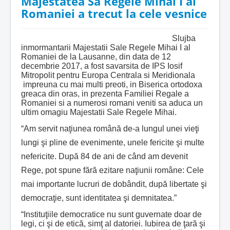
Majestatea Sa Regele Mihai I al
Romaniei a trecut la cele vesnice
Slujba
inmormantarii Majestatii Sale Regele Mihai I al
Romaniei de la Lausanne, din data de 12
decembrie 2017, a fost savarsita de IPS Iosif
Mitropolit pentru Europa Centrala si Meridionala
impreuna cu mai multi preoti, in Biserica ortodoxa
greaca din oras, in prezenta Familiei Regale a
Romaniei si a numerosi romani veniti sa aduca un
ultim omagiu Majestatii Sale Regele Mihai.
“Am servit naţiunea română de-a lungul unei vieţi
lungi şi pline de evenimente, unele fericite şi multe
nefericite. După 84 de ani de când am devenit
Rege, pot spune fără ezitare naţiunii române: Cele
mai importante lucruri de dobândit, după libertate şi
democraţie, sunt identitatea şi demnitatea.”
“Instituţiile democratice nu sunt guvernate doar de
legi, ci şi de etică, simţ al datoriei. Iubirea de ţară şi