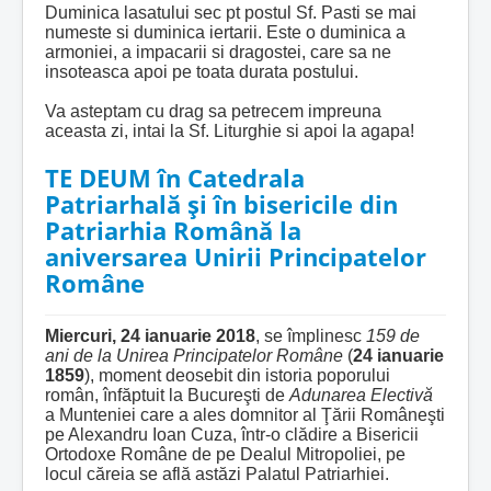
Duminica lasatului sec pt postul Sf. Pasti se mai
numeste si duminica iertarii.
Este o duminica a
armoniei, a impacarii si dragostei, care sa ne
insoteasca apoi pe toata durata postului.
Va asteptam cu drag sa petrecem impreuna
aceasta zi, intai la Sf. Liturghie si apoi la agapa!
TE DEUM în Catedrala
Patriarhală şi în bisericile din
Patriarhia Română la
aniversarea Unirii Principatelor
Române
Miercuri,
24 ianuarie 2018
, se împlinesc
159 de
ani de la Unirea Principatelor Române
(
24 ianuarie
1859
), moment deosebit din istoria poporului
român, înfăptuit la Bucureşti de
Adunarea Electivă
a Munteniei care a ales domnitor al Ţării Româneşti
pe Alexandru Ioan Cuza, într-o clădire a Bisericii
Ortodoxe Române de pe Dealul Mitropoliei, pe
locul căreia se află astăzi Palatul Patriarhiei.