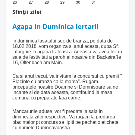
26
27
28
29
30
31
Biblioteca Parohiei
Sfinții zilei
Foaia Parohiei
Agapa in Duminica Iertarii
Activitati copii si tineri
In duminica lasatului sec de branza, pe data de
Contact
18.02.2018, vom organiza si anul acesta, dupa Sf.
Liturghie, o agapa frateasca. Aceasta va avea loc in
sala de festivitati a parohiei noastre din Backstraße
16, Offenbach am Main.
Ca si anul trecut, va invitam la concursul cu premii "
Placinte cu branza ca la mama". Rugam
priceputele noastre Doamne si Domnisoare sa ne
incante si de data aceasta, contribuind la masa
comuna cu preparate fara carne.
Mancarurile aduse vor fi predate la sala in
dimineata zilei respective. Va rugam la predarea
placintelor pt concurs sa lipiti pe pachet o eticheta
cu numele Dumneavoastra.