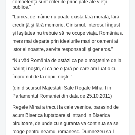
competenţa sunt criteriile principale ale vieţii
publice.”
“Lumea de mâine nu poate exista fără morală, fără
credinţă şi fără memorie. Cinismul, interesul îngust
şi laşitatea nu trebuie să ne ocupe viaţa. România a
mers mai departe prin idealurile marilor oameni ai
istoriei noastre, servite responsabil şi generos.”
“Nu văd România de astăzi ca pe o moştenire de la
părinţii noştri, ci ca pe o ţară pe care am luat-o cu
împrumut de la copiii noştri.”
(din discursul Majestatii Sale Regale Mihai I in
Parlamentul Romaniei din data de 25.10.2011)
Regele Mihai a trecut la cele vesnice, parasind de
acum Biserica luptatoare si intrand in Biserica
biruitoare, de unde cu siguranta va continua sa se
roage pentru neamul romanesc. Dumnezeu sa-l