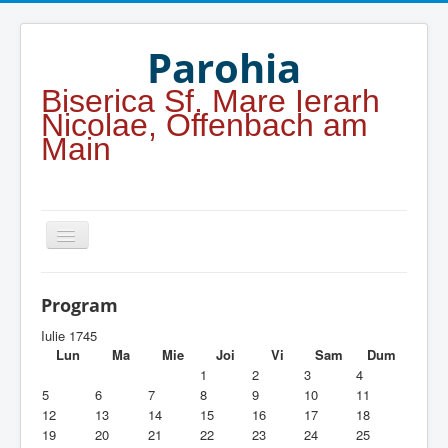
Year
Month
Year
Month
Parohia
Biserica Sf. Mare Ierarh
Nicolae, Offenbach am
Main
Home
Program
Parohia
Iulie 1745
Lun
Ma
Mie
Joi
Vi
Sam
Dum
Duhovnicesti
1
2
3
4
5
6
7
8
9
10
11
Servicii religioase
12
13
14
15
16
17
18
19
20
21
22
23
24
25
Alte legaturi