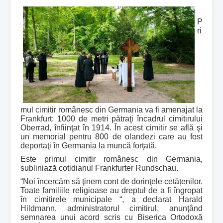
P
ri
mul cimitir românesc din Germania va fi amenajat la
Frankfurt: 1000 de metri pătraţi încadrul cimitirului
Oberrad, înfiinţat în 1914. În acest cimitir se află şi
un memorial pentru 800 de olandezi care au fost
deportaţi în Germania la muncă forţată.
Este primul cimitir românesc din Germania,
subliniază cotidianul Frankfurter Rundschau.
“Noi încercăm să ţinem cont de dorinţele cetățenilor.
Toate familiile religioase au dreptul de a fi îngropat
în cimitirele municipale “, a declarat Harald
Hildmann, administratorul cimitirul, anunţând
semnarea unui acord scris cu Biserica Ortodoxă