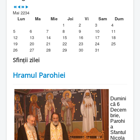
Parohia
Mai 2234
Duhovnicesti
Lun
Ma
Mie
Joi
Vi
Sam
Dum
1
2
3
4
Servicii religioase
5
6
7
8
9
10
11
12
13
14
15
16
17
18
Alte legaturi
19
20
21
22
23
24
25
26
27
28
29
30
31
Biblioteca Parohiei
Sfinții zilei
Foaia Parohiei
Hramul Parohiei
Activitati copii si tineri
Contact
Dumini
că 6
Decem
brie,
Parohi
a
Sfantul
Nicola