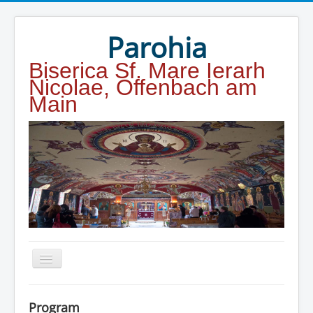
Year
Month
Year
Month
Parohia
Biserica Sf. Mare Ierarh
Nicolae, Offenbach am
Main
Home
Program