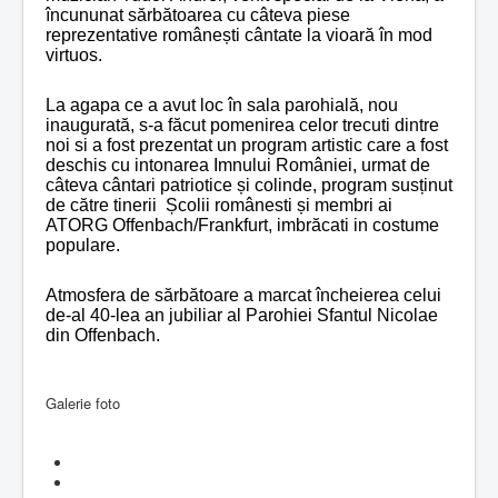
încununat sărbătoarea cu câteva piese
reprezentative românești cântate la vioară în mod
virtuos.
La agapa ce a avut loc în sala parohială, nou
inaugurată, s-a făcut pomenirea celor trecuti dintre
noi si a fost prezentat un program artistic care a fost
deschis cu intonarea Imnului României, urmat de
câteva cântari patriotice și colinde, program susținut
de către tinerii Școlii românesti și membri ai
ATORG Offenbach/Frankfurt, imbrăcati in costume
populare.
Atmosfera de sărbătoare a marcat încheierea celui
de-al 40-lea an jubiliar al Parohiei Sfantul Nicolae
din Offenbach.
Galerie foto