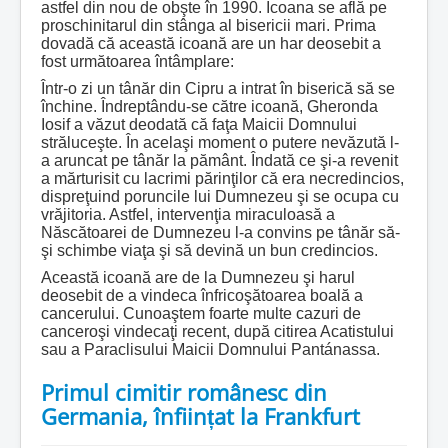
astfel din nou de obşte în 1990. Icoana se află pe
proschinitarul din stânga al bisericii mari. Prima
dovadă că această icoană are un har deosebit a
fost următoarea întâmplare:
Într-o zi un tânăr din Cipru a intrat în biserică să se
închine. Îndreptându-se către icoană, Gheronda
Iosif a văzut deodată că faţa Maicii Domnului
străluceşte. În acelaşi moment o putere nevăzută l-
a aruncat pe tânăr la pământ. Îndată ce şi-a revenit
a mărturisit cu lacrimi părinţilor că era necredincios,
dispreţuind poruncile lui Dumnezeu şi se ocupa cu
vrăjitoria. Astfel, intervenţia miraculoasă a
Născătoarei de Dumnezeu l-a convins pe tânăr să-
şi schimbe viaţa şi să devină un bun credincios.
Această icoană are de la Dumnezeu şi harul
deosebit de a vindeca înfricoşătoarea boală a
cancerului. Cunoaştem foarte multe cazuri de
canceroşi vindecaţi recent, după citirea Acatistului
sau a Paraclisului Maicii Domnului Pantánassa.
Primul cimitir românesc din
Germania, înființat la Frankfurt