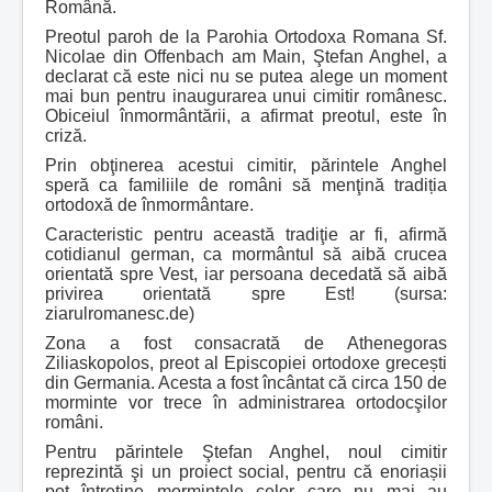
Română.
Preotul paroh de la Parohia Ortodoxa Romana Sf.
Nicolae din Offenbach am Main, Ştefan Anghel, a
declarat că este nici nu se putea alege un moment
mai bun pentru inaugurarea unui cimitir românesc.
Obiceiul înmormântării, a afirmat preotul, este în
criză.
Prin obţinerea acestui cimitir, părintele Anghel
speră ca familiile de români să menţină tradiția
ortodoxă de înmormântare.
Caracteristic pentru această tradiţie ar fi, afirmă
cotidianul german, ca mormântul să aibă crucea
orientată spre Vest, iar persoana decedată să aibă
privirea orientată spre Est! (sursa:
ziarulromanesc.de)
Zona a fost consacrată de Athenegoras
Ziliaskopolos, preot al Episcopiei ortodoxe grecești
din Germania. Acesta a fost încântat că circa 150 de
morminte vor trece în administrarea ortodocşilor
români.
Pentru părintele Ştefan Anghel, noul cimitir
reprezintă şi un proiect social, pentru că enoriașii
pot întreţine mormintele celor care nu mai au