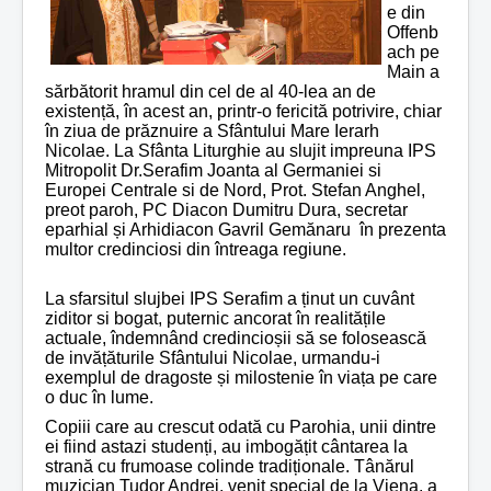
e din
Offenb
ach pe
Main a
sărbătorit hramul din cel de al 40-lea an de
existență, în acest an, printr-o fericită potrivire, chiar
în ziua de prăznuire a Sfântului Mare Ierarh
Nicolae. La Sfânta Liturghie au slujit impreuna IPS
Mitropolit Dr.Serafim Joanta al Germaniei si
Europei Centrale si de Nord, Prot. Stefan Anghel,
preot paroh, PC Diacon Dumitru Dura, secretar
eparhial și Arhidiacon Gavril Gem
ă
naru în prezenta
multor credinciosi din întreaga regiune.
La sfarsitul slujbei IPS Serafim a ținut un cuvânt
ziditor si bogat, puternic ancorat în realitățile
actuale, îndemnând credincioșii să se folosească
de invățăturile Sfântului Nicolae, urmandu-i
exemplul de dragoste și milostenie în viața pe care
o duc în lume.
Copiii care au crescut odată cu Parohia, unii dintre
ei fiind astazi studenți, au imbogățit cântarea la
strană cu frumoase colinde tradiționale.
Tânărul
muzician Tudor Andrei, venit special de la Viena, a