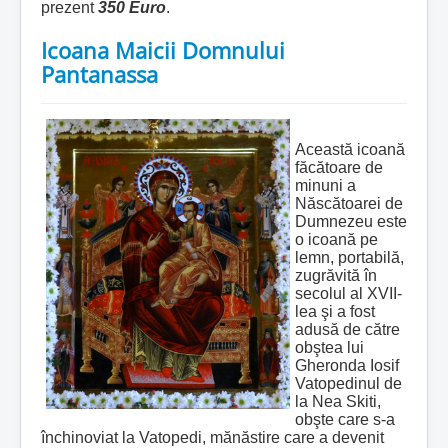
prezent
350 Euro
.
Icoana Maicii Domnului
Pantanassa
Această icoană
făcătoare de
minuni a
Născătoarei de
Dumnezeu este
o icoană pe
lemn, portabilă,
zugrăvită în
secolul al XVII-
lea şi a fost
adusă de către
obştea lui
Gheronda Iosif
Vatopedinul de
la Nea Skiti,
obşte care s-a
închinoviat la Vatopedi, mănăstire care a devenit