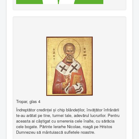
Tropar, glas 4
Îndreptător credinţei şi chip blândeţilor, învăţător înfrânării
te-au arătat pe tine, turmei tale, adevărul lucrurilor. Pentru
aceasta ai câştigat cu smerenia cele înalte, cu sărăcia
cele bogate. Părinte Ierarhe Nicolae, roagă pe Hristos
Dumnezeu să mântuiască sufletele noastre.