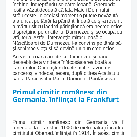
închine. Îndreptându-se către icoană, Gheronda
Iosif a văzut deodată că faţa Maicii Domnului
străluceşte. În acelaşi moment o putere nevăzută l-
a aruncat pe tânăr la pământ. Îndată ce şi-a revenit
a mărturisit cu lacrimi părinţilor că era necredincios,
dispreţuind poruncile lui Dumnezeu şi se ocupa cu
vrăjitoria. Astfel, intervenţia miraculoasă a
Născătoarei de Dumnezeu l-a convins pe tânăr să-
şi schimbe viaţa şi să devină un bun credincios.
Această icoană are de la Dumnezeu şi harul
deosebit de a vindeca înfricoşătoarea boală a
cancerului. Cunoaştem foarte multe cazuri de
canceroşi vindecaţi recent, după citirea Acatistului
sau a Paraclisului Maicii Domnului Pantánassa.
Primul cimitir românesc din
Germania, înființat la Frankfurt
Primul cimitir românesc din Germania va fi
amenajat la Frankfurt: 1000 de metri pătraţi încadrul
cimitirului Oberrad, înfiinţat în 1914. În acest cimitir