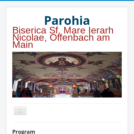
Year
Month
Year
Month
Parohia
Biserica Sf. Mare Ierarh
Nicolae, Offenbach am
Main
Home
Program