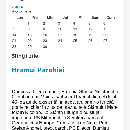
Parohia
Aprilie 2121
Duhovnicesti
Lun
Ma
Mie
Joi
Vi
Sam
Dum
1
2
3
4
5
6
Servicii religioase
7
8
9
10
11
12
13
14
15
16
17
18
19
20
Alte legaturi
21
22
23
24
25
26
27
28
29
30
Biblioteca Parohiei
Sfinții zilei
Foaia Parohiei
Hramul Parohiei
Activitati copii si tineri
Contact
Duminică 6 Decembrie, Parohia Sfantul Nicolae din
Offenbach pe Main a sărbătorit hramul din cel de al
40-lea an de existență, în acest an, printr-o fericită
potrivire, chiar în ziua de prăznuire a Sfântului Mare
Ierarh Nicolae. La Sfânta Liturghie au slujit
impreuna IPS Mitropolit Dr.Serafim Joanta al
Germaniei si Europei Centrale si de Nord, Prot.
Stefan Anghel, preot paroh, PC Diacon Dumitru