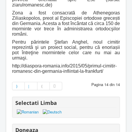
ziarulromanesc.de)
Zona a fost consacrată de Athenegoras
Ziliaskopolos, preot al Episcopiei ortodoxe grecești
din Germania. Acesta a fost încântat că circa 150 de
morminte vor trece în administrarea ortodocşilor
români.
Pentru părintele Ştefan Anghel, noul cimitir
reprezintă şi un proiect social, pentru că enoriașii
pot întreţine mormintele celor care nu mai au
urmaşi.
http://diaspora-romania.info/2015/05/primul-cimitir-
romanesc-din-germania-infiintat-la-frankfurt/
Pagina 14 din 14
Selectati Limba
Doneaza