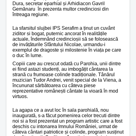
Dura, secretar eparhial și Arhidiacon Gavril
Gem
ă
naru în prezenta multor credinciosi din
întreaga regiune.
La sfarsitul slujbei IPS Serafim a ținut un cuvânt
ziditor si bogat, puternic ancorat în realitățile
actuale, îndemnând credincioșii să se folosească
de invățăturile Sfântului Nicolae, urmandu-i
exemplul de dragoste și milostenie în viața pe care
o duc în lume.
Copiii care au crescut odată cu Parohia, unii dintre
ei fiind astazi studenți, au imbogățit cântarea la
strană cu frumoase colinde tradiționale.
Tânărul
muzician Tudor Andrei, venit special de la Viena, a
încununat sărbătoarea cu câteva piese
reprezentative românești cântate la vioară în mod
virtuos.
La agapa ce a avut loc în sala parohială, nou
inaugurată, s-a făcut pomenirea celor trecuti dintre
noi si a fost prezentat un program artistic care a fost
deschis cu intonarea Imnului României, urmat de
câteva cântari patriotice și colinde, program susținut