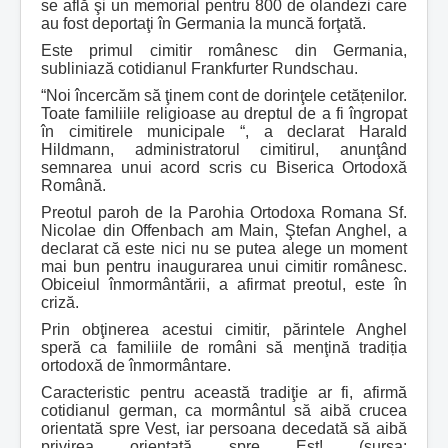
se află şi un memorial pentru 800 de olandezi care
au fost deportaţi în Germania la muncă forţată.
Este primul cimitir românesc din Germania,
subliniază cotidianul Frankfurter Rundschau.
“Noi încercăm să ţinem cont de dorinţele cetățenilor.
Toate familiile religioase au dreptul de a fi îngropat
în cimitirele municipale “, a declarat Harald
Hildmann, administratorul cimitirul, anunţând
semnarea unui acord scris cu Biserica Ortodoxă
Română.
Preotul paroh de la Parohia Ortodoxa Romana Sf.
Nicolae din Offenbach am Main, Ştefan Anghel, a
declarat că este nici nu se putea alege un moment
mai bun pentru inaugurarea unui cimitir românesc.
Obiceiul înmormântării, a afirmat preotul, este în
criză.
Prin obţinerea acestui cimitir, părintele Anghel
speră ca familiile de români să menţină tradiția
ortodoxă de înmormântare.
Caracteristic pentru această tradiţie ar fi, afirmă
cotidianul german, ca mormântul să aibă crucea
orientată spre Vest, iar persoana decedată să aibă
privirea orientată spre Est! (sursa: