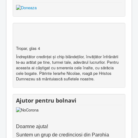
Tropar, glas 4
Îndreptător credinţei şi chip blândeţilor, învăţător înfrânării
te-au arătat pe tine, turmei tale, adevărul lucrurilor. Pentru
aceasta ai câştigat cu smerenia cele înalte, cu sărăcia
cele bogate. Părinte Ierarhe Nicolae, roagă pe Hristos
Dumnezeu să mântuiască sufletele noastre.
Ajutor pentru bolnavi
Doamne ajuta!
Suntem un grup de credinciosi din Parohia