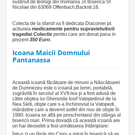
sustinut de teologi din Romania ,in Biserica Sf
Nicolae din 63069 Offenbach,Backstr.16.
Colecta de la sfarsit va fi dedicata Diaconiei pt.
actiunea
medicamente pentru supravietuitorii
tragediei Colectiv
pentru care am donat pana in
prezent
350 Euro
.
Icoana Maicii Domnului
Pantanassa
Această icoană făcătoare de minuni a Născătoarei
de Dumnezeu este o icoană pe lemn, portabilă,
zugrăvită în secolul al XVII-lea şi a fost adusă de
către obştea lui Gheronda Iosif Vatopedinul de la
Nea Skiti, obşte care s-a închinoviat la Vatopedi,
mănăstire care a devenit astfel din nou de obşte în
1990. Icoana se află pe proschinitarul din stânga al
bisericii mari. Prima dovadă că această icoană are
un har deosebit a fost următoarea întâmplare:
Într-o zi un tânăr din Cipru a intrat în biserică să se