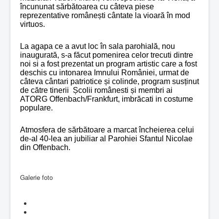
încununat sărbătoarea cu câteva piese
reprezentative românești cântate la vioară în mod
virtuos.
La agapa ce a avut loc în sala parohială, nou
inaugurată, s-a făcut pomenirea celor trecuti dintre
noi si a fost prezentat un program artistic care a fost
deschis cu intonarea Imnului României, urmat de
câteva cântari patriotice și colinde, program susținut
de către tinerii Școlii românesti și membri ai
ATORG Offenbach/Frankfurt, imbrăcati in costume
populare.
Atmosfera de sărbătoare a marcat încheierea celui
de-al 40-lea an jubiliar al Parohiei Sfantul Nicolae
din Offenbach.
Galerie foto