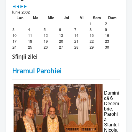
Parohia
Iunie 2002
Duhovnicesti
Lun
Ma
Mie
Joi
Vi
Sam
Dum
1
2
Servicii religioase
3
4
5
6
7
8
9
10
11
12
13
14
15
16
Alte legaturi
17
18
19
20
21
22
23
24
25
26
27
28
29
30
Biblioteca Parohiei
Sfinții zilei
Foaia Parohiei
Hramul Parohiei
Activitati copii si tineri
Contact
Dumini
că 6
Decem
brie,
Parohi
a
Sfantul
Nicola