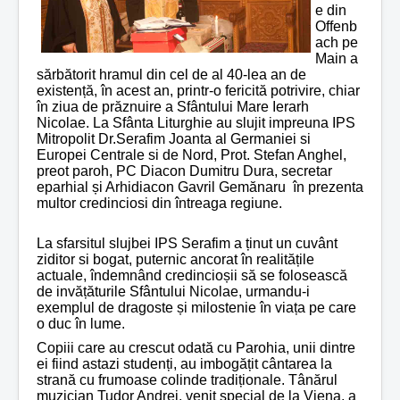
e din
Offenb
ach pe
Main a
sărbătorit hramul din cel de al 40-lea an de
existență, în acest an, printr-o fericită potrivire, chiar
în ziua de prăznuire a Sfântului Mare Ierarh
Nicolae. La Sfânta Liturghie au slujit impreuna IPS
Mitropolit Dr.Serafim Joanta al Germaniei si
Europei Centrale si de Nord, Prot. Stefan Anghel,
preot paroh, PC Diacon Dumitru Dura, secretar
eparhial și Arhidiacon Gavril Gem
ă
naru în prezenta
multor credinciosi din întreaga regiune.
La sfarsitul slujbei IPS Serafim a ținut un cuvânt
ziditor si bogat, puternic ancorat în realitățile
actuale, îndemnând credincioșii să se folosească
de invățăturile Sfântului Nicolae, urmandu-i
exemplul de dragoste și milostenie în viața pe care
o duc în lume.
Copiii care au crescut odată cu Parohia, unii dintre
ei fiind astazi studenți, au imbogățit cântarea la
strană cu frumoase colinde tradiționale.
Tânărul
muzician Tudor Andrei, venit special de la Viena, a