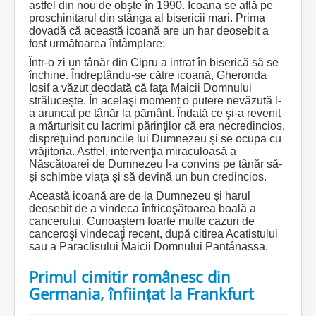
astfel din nou de obşte în 1990. Icoana se află pe
proschinitarul din stânga al bisericii mari. Prima
dovadă că această icoană are un har deosebit a
fost următoarea întâmplare:
Într-o zi un tânăr din Cipru a intrat în biserică să se
închine. Îndreptându-se către icoană, Gheronda
Iosif a văzut deodată că faţa Maicii Domnului
străluceşte. În acelaşi moment o putere nevăzută l-
a aruncat pe tânăr la pământ. Îndată ce şi-a revenit
a mărturisit cu lacrimi părinţilor că era necredincios,
dispreţuind poruncile lui Dumnezeu şi se ocupa cu
vrăjitoria. Astfel, intervenţia miraculoasă a
Născătoarei de Dumnezeu l-a convins pe tânăr să-
şi schimbe viaţa şi să devină un bun credincios.
Această icoană are de la Dumnezeu şi harul
deosebit de a vindeca înfricoşătoarea boală a
cancerului. Cunoaştem foarte multe cazuri de
canceroşi vindecaţi recent, după citirea Acatistului
sau a Paraclisului Maicii Domnului Pantánassa.
Primul cimitir românesc din
Germania, înființat la Frankfurt