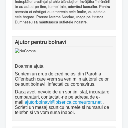
Îndreptător credinţei şi chip blândeţilor, învăţător înfrânării
te-au arătat pe tine, turmei tale, adevărul lucrurilor. Pentru
aceasta ai câştigat cu smerenia cele înalte, cu sărăcia
cele bogate. Părinte Ierarhe Nicolae, roagă pe Hristos
Dumnezeu să mântuiască sufletele noastre.
Ajutor pentru bolnavi
Doamne ajuta!
Suntem un grup de credinciosi din Parohia
Offenbach care vrem sa venim in ajutorul celor
ce sunt bolnavi, infectati cu coronavirus.
Daca aveti nevoie de un sprijin, sfat, incurajare,
cumparaturi, contactati-ne pe adresa de e-
mail
ajutorbolnavi@biserica.comeurom.net
.
Scrieti un mesaj scurt cu numele si numarul de
telefon si va vom suna inapoi.