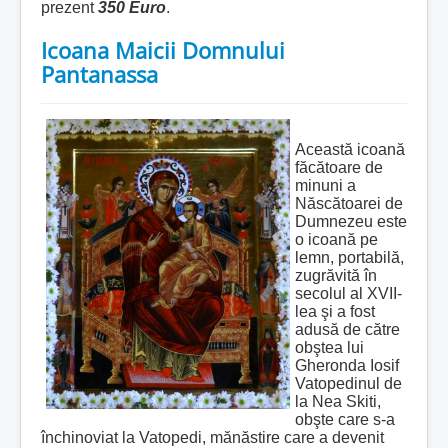
prezent
350 Euro
.
Icoana Maicii Domnului
Pantanassa
Această icoană
făcătoare de
minuni a
Născătoarei de
Dumnezeu este
o icoană pe
lemn, portabilă,
zugrăvită în
secolul al XVII-
lea şi a fost
adusă de către
obştea lui
Gheronda Iosif
Vatopedinul de
la Nea Skiti,
obşte care s-a
închinoviat la Vatopedi, mănăstire care a devenit