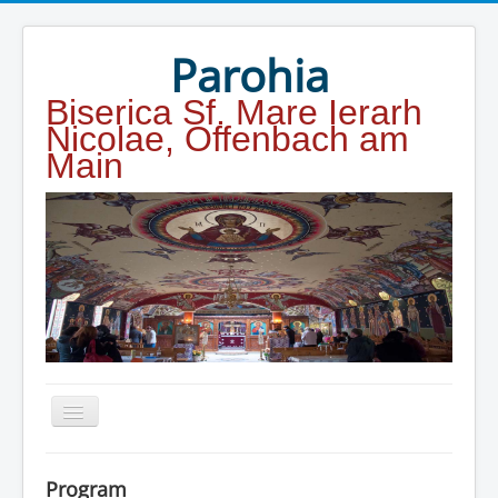
Year
Month
Year
Month
Parohia
Biserica Sf. Mare Ierarh
Nicolae, Offenbach am
Main
Home
Program