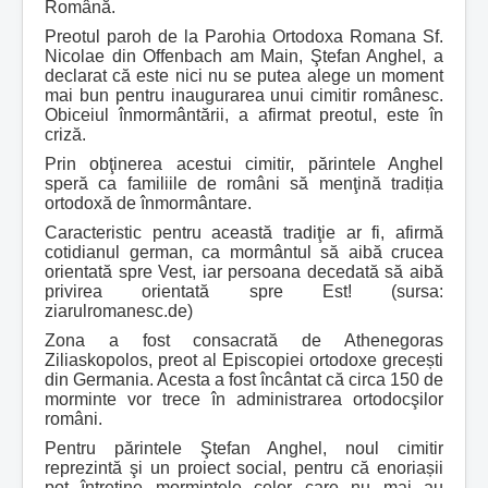
Română.
Preotul paroh de la Parohia Ortodoxa Romana Sf.
Nicolae din Offenbach am Main, Ştefan Anghel, a
declarat că este nici nu se putea alege un moment
mai bun pentru inaugurarea unui cimitir românesc.
Obiceiul înmormântării, a afirmat preotul, este în
criză.
Prin obţinerea acestui cimitir, părintele Anghel
speră ca familiile de români să menţină tradiția
ortodoxă de înmormântare.
Caracteristic pentru această tradiţie ar fi, afirmă
cotidianul german, ca mormântul să aibă crucea
orientată spre Vest, iar persoana decedată să aibă
privirea orientată spre Est! (sursa:
ziarulromanesc.de)
Zona a fost consacrată de Athenegoras
Ziliaskopolos, preot al Episcopiei ortodoxe grecești
din Germania. Acesta a fost încântat că circa 150 de
morminte vor trece în administrarea ortodocşilor
români.
Pentru părintele Ştefan Anghel, noul cimitir
reprezintă şi un proiect social, pentru că enoriașii
pot întreţine mormintele celor care nu mai au