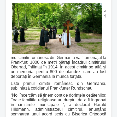
P
ri
mul cimitir românesc din Germania va fi amenajat la
Frankfurt: 1000 de metri pătraţi încadrul cimitirului
Oberrad, înfiinţat în 1914. În acest cimitir se află şi
un memorial pentru 800 de olandezi care au fost
deportaţi în Germania la muncă forţată.
Este primul cimitir românesc din Germania,
subliniază cotidianul Frankfurter Rundschau.
“Noi încercăm să ţinem cont de dorinţele cetățenilor.
Toate familiile religioase au dreptul de a fi îngropat
în cimitirele municipale “, a declarat Harald
Hildmann, administratorul cimitirul, anunţând
semnarea unui acord scris cu Biserica Ortodoxă