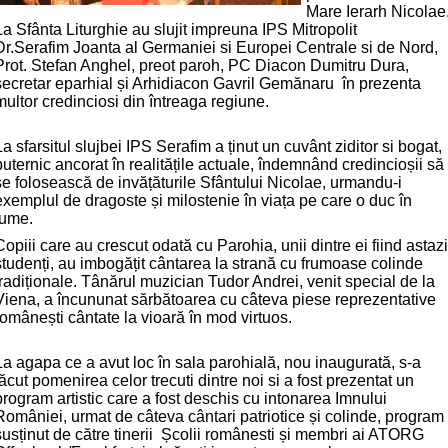
Mare Ierarh Nicolae
La Sfânta Liturghie au slujit impreuna IPS Mitropolit
Dr.Serafim Joanta al Germaniei si Europei Centrale si de Nord,
Prot. Stefan Anghel, preot paroh, PC Diacon Dumitru Dura,
secretar eparhial și Arhidiacon Gavril Gem
ă
naru în prezenta
multor credinciosi din întreaga regiune.
La sfarsitul slujbei IPS Serafim a ținut un cuvânt ziditor si bogat,
puternic ancorat în realitățile actuale, îndemnând credincioșii să
se folosească de invățăturile Sfântului Nicolae, urmandu-i
exemplul de dragoste și milostenie în viața pe care o duc în
lume.
Copiii care au crescut odată cu Parohia, unii dintre ei fiind astazi
studenți, au imbogățit cântarea la strană cu frumoase colinde
tradiționale.
Tânărul muzician Tudor Andrei, venit special de la
Viena, a încununat sărbătoarea cu câteva piese reprezentative
românești cântate la vioară în mod virtuos.
La agapa ce a avut loc în sala parohială, nou inaugurată, s-a
făcut pomenirea celor trecuti dintre noi si a fost prezentat un
program artistic care a fost deschis cu intonarea Imnului
României, urmat de câteva cântari patriotice și colinde, program
susținut de către tinerii Școlii românesti și membri ai ATORG