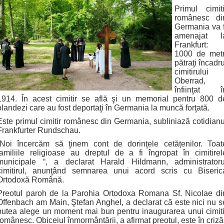
Primul cimiti
românesc di
Germania va f
amenajat l
Frankfurt:
1000 de metr
pătraţi încadru
cimitirului
Oberrad,
înfiinţat î
1914. În acest cimitir se află şi un memorial pentru 800 d
olandezi care au fost deportaţi în Germania la muncă forţată.
Este primul cimitir românesc din Germania, subliniază cotidianu
Frankfurter Rundschau.
“Noi încercăm să ţinem cont de dorinţele cetățenilor. Toat
familiile religioase au dreptul de a fi îngropat în cimitirel
municipale “, a declarat Harald Hildmann, administratoru
cimitirul, anunţând semnarea unui acord scris cu Biseric
Ortodoxă Română.
Preotul paroh de la Parohia Ortodoxa Romana Sf. Nicolae di
Offenbach am Main, Ştefan Anghel, a declarat că este nici nu s
putea alege un moment mai bun pentru inaugurarea unui cimiti
românesc. Obiceiul înmormântării, a afirmat preotul, este în criză