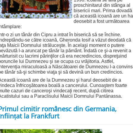
proschinitarul din stânga al
bisericii mari. Prima dovadă
că această icoană are un ha
deosebit a fost următoarea
întâmplare:
Într-o zi un tânăr din Cipru a intrat în biserică să se închine.
Îndreptându-se către icoană, Gheronda Iosif a văzut deodată că
faţa Maicii Domnului străluceşte. În acelaşi moment o putere
nevăzută l-a aruncat pe tânăr la pământ. Îndată ce şi-a revenit a
mărturisit cu lacrimi părinţilor că era necredincios, dispreţuind
poruncile lui Dumnezeu şi se ocupa cu vrăjitoria. Astfel,
intervenţia miraculoasă a Născătoarei de Dumnezeu l-a convins
pe tânăr să-şi schimbe viaţa şi să devină un bun credincios.
Această icoană are de la Dumnezeu şi harul deosebit de a
vindeca înfricoşătoarea boală a cancerului. Cunoaştem foarte
multe cazuri de canceroşi vindecaţi recent, după citirea
Acatistului sau a Paraclisului Maicii Domnului Pantánassa.
Primul cimitir românesc din Germania,
înființat la Frankfurt