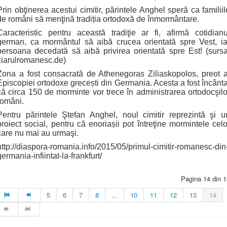
Prin obţinerea acestui cimitir, părintele Anghel speră ca familiil
de români să menţină tradiția ortodoxă de înmormântare.
Caracteristic pentru această tradiţie ar fi, afirmă cotidianu
german, ca mormântul să aibă crucea orientată spre Vest, ia
persoana decedată să aibă privirea orientată spre Est! (sursa
ziarulromanesc.de)
Zona a fost consacrată de Athenegoras Ziliaskopolos, preot a
Episcopiei ortodoxe grecești din Germania. Acesta a fost încânta
că circa 150 de morminte vor trece în administrarea ortodocşilo
români.
Pentru părintele Ştefan Anghel, noul cimitir reprezintă şi u
proiect social, pentru că enoriașii pot întreţine mormintele celo
care nu mai au urmaşi.
http://diaspora-romania.info/2015/05/primul-cimitir-romanesc-din
germania-infiintat-la-frankfurt/
Pagina 14 din 1
5
6
7
8
...
10
11
12
13
14