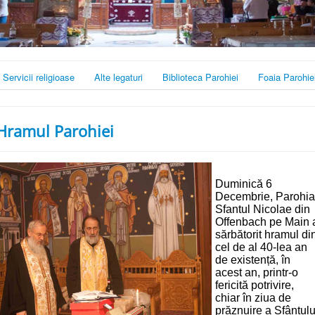
Servicii religioase
Alte legaturi
Biblioteca Parohiei
Foaia Parohie
Hramul Parohiei
Duminică 6
Decembrie, Parohia
Sfantul Nicolae din
Offenbach pe Main 
sărbătorit hramul di
cel de al 40-lea an
de existență, în
acest an, printr-o
fericită potrivire,
chiar în ziua de
prăznuire a Sfântulu