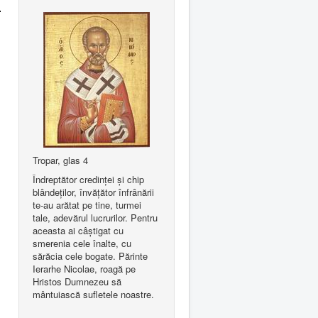
.
Tropar, glas 4
Îndreptător credinţei şi chip
blândeţilor, învăţător înfrânării
te-au arătat pe tine, turmei
tale, adevărul lucrurilor. Pentru
aceasta ai câştigat cu
smerenia cele înalte, cu
sărăcia cele bogate. Părinte
Ierarhe Nicolae, roagă pe
Hristos Dumnezeu să
mântuiască sufletele noastre.