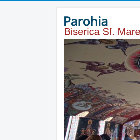
Year
Month
Year
Month
Parohia
Biserica Sf. Mar