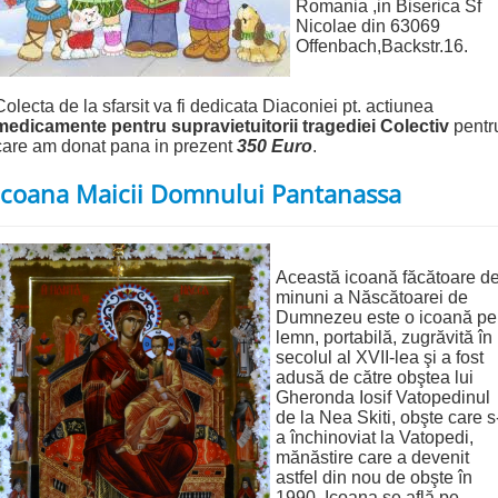
Romania ,in Biserica Sf
Nicolae din 63069
Offenbach,Backstr.16.
Colecta de la sfarsit va fi dedicata Diaconiei pt. actiunea
medicamente pentru supravietuitorii tragediei Colectiv
pentr
care am donat pana in prezent
350 Euro
.
Icoana Maicii Domnului Pantanassa
Această icoană făcătoare d
minuni a Născătoarei de
Dumnezeu este o icoană pe
lemn, portabilă, zugrăvită în
secolul al XVII-lea şi a fost
adusă de către obştea lui
Gheronda Iosif Vatopedinul
de la Nea Skiti, obşte care s
a închinoviat la Vatopedi,
mănăstire care a devenit
astfel din nou de obşte în
1990. Icoana se află pe