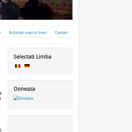
i
Activitati copii si tineri
Contact
Selectati Limba
Doneaza
a
n
i