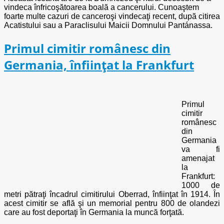
vindeca înfricoşătoarea boală a cancerului. Cunoaştem
foarte multe cazuri de canceroşi vindecaţi recent, după citirea
Acatistului sau a Paraclisului Maicii Domnului Pantánassa.
Primul cimitir românesc din
Germania, înființat la Frankfurt
Primul
cimitir
românesc
din
Germania
va fi
amenajat
la
Frankfurt:
1000 de
metri pătraţi încadrul cimitirului Oberrad, înfiinţat în 1914. În
acest cimitir se află şi un memorial pentru 800 de olandezi
care au fost deportaţi în Germania la muncă forţată.