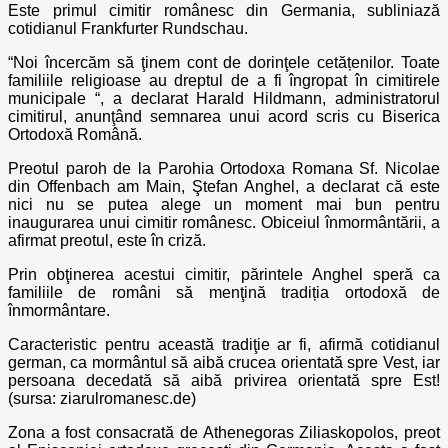
Este primul cimitir românesc din Germania, subliniază
cotidianul Frankfurter Rundschau.
“Noi încercăm să ţinem cont de dorinţele cetățenilor. Toate
familiile religioase au dreptul de a fi îngropat în cimitirele
municipale “, a declarat Harald Hildmann, administratorul
cimitirul, anunţând semnarea unui acord scris cu Biserica
Ortodoxă Română.
Preotul paroh de la Parohia Ortodoxa Romana Sf. Nicolae
din Offenbach am Main, Ştefan Anghel, a declarat că este
nici nu se putea alege un moment mai bun pentru
inaugurarea unui cimitir românesc. Obiceiul înmormântării, a
afirmat preotul, este în criză.
Prin obţinerea acestui cimitir, părintele Anghel speră ca
familiile de români să menţină tradiția ortodoxă de
înmormântare.
Caracteristic pentru această tradiţie ar fi, afirmă cotidianul
german, ca mormântul să aibă crucea orientată spre Vest, iar
persoana decedată să aibă privirea orientată spre Est!
(sursa: ziarulromanesc.de)
Zona a fost consacrată de Athenegoras Ziliaskopolos, preot