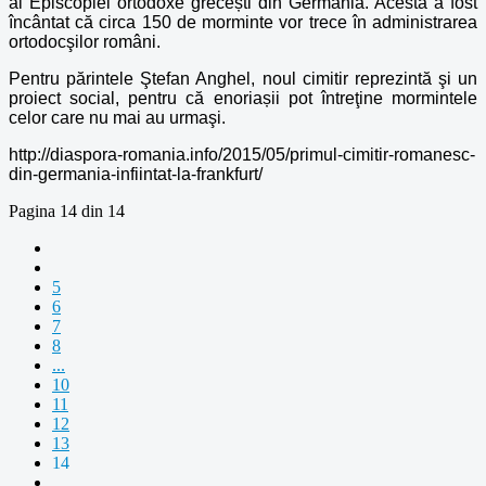
al Episcopiei ortodoxe grecești din Germania. Acesta a fost
încântat că circa 150 de morminte vor trece în administrarea
ortodocşilor români.
Pentru părintele Ştefan Anghel, noul cimitir reprezintă şi un
proiect social, pentru că enoriașii pot întreţine mormintele
celor care nu mai au urmaşi.
http://diaspora-romania.info/2015/05/primul-cimitir-romanesc-
din-germania-infiintat-la-frankfurt/
Pagina 14 din 14
5
6
7
8
...
10
11
12
13
14