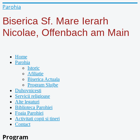
Year
Month
Year
Month
Parohia
Biserica Sf. Mare Ierarh
Nicolae, Offenbach am Main
Home
Parohia
Istoric
Afiliatie
Biserica Actuala
Program Slujbe
Duhovnicesti
Servicii religioase
Alte legaturi
Biblioteca Parohiei
Foaia Parohiei
Activitati copii si tineri
Contact
Program