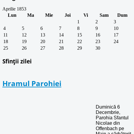
Aprilie 1853
Lun
Ma
Mie
Joi
Vi
Sam
Dum
1
2
3
4
5
6
7
8
9
10
11
12
13
14
15
16
17
18
19
20
21
22
23
24
25
26
27
28
29
30
Sfinții zilei
Hramul Parohiei
Duminică 6
Decembrie,
Parohia Sfantul
Nicolae din
Offenbach pe
Main a sărbătorit