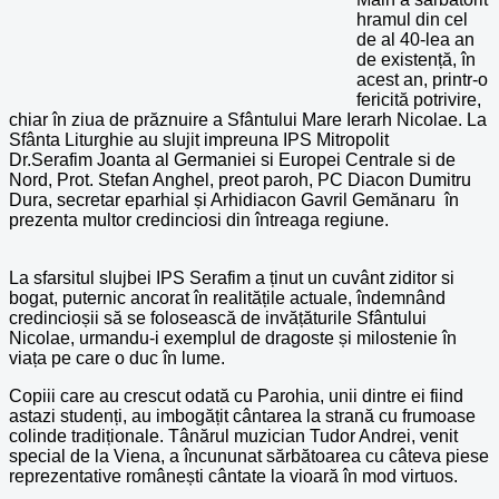
hramul din cel
de al 40-lea an
de existență, în
acest an, printr-o
fericită potrivire,
chiar în ziua de prăznuire a Sfântului Mare Ierarh Nicolae. La
Sfânta Liturghie au slujit impreuna IPS Mitropolit
Dr.Serafim Joanta al Germaniei si Europei Centrale si de
Nord, Prot. Stefan Anghel, preot paroh, PC Diacon Dumitru
Dura, secretar eparhial și Arhidiacon Gavril Gem
ă
naru în
prezenta multor credinciosi din întreaga regiune.
La sfarsitul slujbei IPS Serafim a ținut un cuvânt ziditor si
bogat, puternic ancorat în realitățile actuale, îndemnând
credincioșii să se folosească de invățăturile Sfântului
Nicolae, urmandu-i exemplul de dragoste și milostenie în
viața pe care o duc în lume.
Copiii care au crescut odată cu Parohia, unii dintre ei fiind
astazi studenți, au imbogățit cântarea la strană cu frumoase
colinde tradiționale.
Tânărul muzician Tudor Andrei, venit
special de la Viena, a încununat sărbătoarea cu câteva piese
reprezentative românești cântate la vioară în mod virtuos.