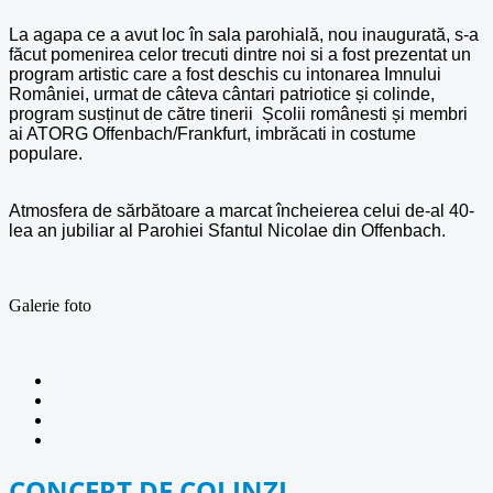
La agapa ce a avut loc în sala parohială, nou inaugurată, s-a
făcut pomenirea celor trecuti dintre noi si a fost prezentat un
program artistic care a fost deschis cu intonarea Imnului
României, urmat de câteva cântari patriotice și colinde,
program susținut de către tinerii Școlii românesti și membri
ai ATORG Offenbach/Frankfurt, imbrăcati in costume
populare.
Atmosfera de sărbătoare a marcat încheierea celui de-al 40-
lea an jubiliar al Parohiei Sfantul Nicolae din Offenbach.
Galerie foto
CONCERT DE COLINZI