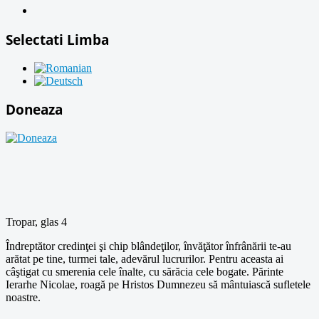
Selectati Limba
Doneaza
Tropar, glas 4
Îndreptător credinţei şi chip blândeţilor, învăţător înfrânării te-au
arătat pe tine, turmei tale, adevărul lucrurilor. Pentru aceasta ai
câştigat cu smerenia cele înalte, cu sărăcia cele bogate. Părinte
Ierarhe Nicolae, roagă pe Hristos Dumnezeu să mântuiască sufletele
noastre.