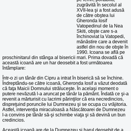
zugrăvită în secolul al
XVII-lea şi a fost adusă
de către obştea lui
Gheronda Iosif
Vatopedinul de la Nea
Skiti, obşte care s-a
închinoviat la Vatopedi,
mănăstire care a devenit
astfel din nou de obşte în
1990. Icoana se află pe
proschinitarul din stânga al bisericii mari. Prima dovadă că
această icoană are un har deosebit a fost următoarea
întâmplare:
Într-o zi un tânăr din Cipru a intrat în biserică să se închine.
Îndreptându-se către icoană, Gheronda Iosif a văzut deodată
că faţa Maicii Domnului străluceşte. În acelaşi moment o
putere nevăzută l-a aruncat pe tânăr la pământ. Îndată ce şi-a
revenit a mărturisit cu lacrimi părinţilor că era necredincios,
dispreţuind poruncile lui Dumnezeu şi se ocupa cu vrăjitoria.
Astfel, intervenţia miraculoasă a Născătoarei de Dumnezeu
l-a convins pe tânăr să-şi schimbe viaţa şi să devină un bun
credincios.
Această icoană are de la Dumnezeu şi harul deosebit de a