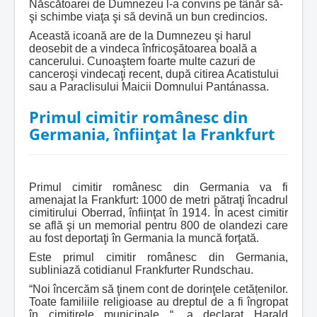
Născătoarei de Dumnezeu l-a convins pe tânăr să-
şi schimbe viaţa şi să devină un bun credincios.
Această icoană are de la Dumnezeu şi harul
deosebit de a vindeca înfricoşătoarea boală a
cancerului. Cunoaştem foarte multe cazuri de
canceroşi vindecaţi recent, după citirea Acatistului
sau a Paraclisului Maicii Domnului Pantánassa.
Primul cimitir românesc din
Germania, înființat la Frankfurt
Primul cimitir românesc din Germania va fi
amenajat la Frankfurt: 1000 de metri pătraţi încadrul
cimitirului Oberrad, înfiinţat în 1914. În acest cimitir
se află şi un memorial pentru 800 de olandezi care
au fost deportaţi în Germania la muncă forţată.
Este primul cimitir românesc din Germania,
subliniază cotidianul Frankfurter Rundschau.
“Noi încercăm să ţinem cont de dorinţele cetățenilor.
Toate familiile religioase au dreptul de a fi îngropat
în cimitirele municipale “, a declarat Harald