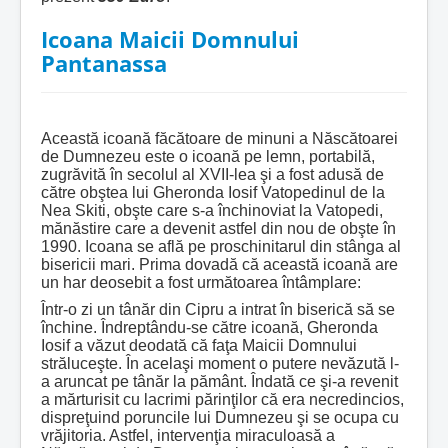
Icoana Maicii Domnului
Pantanassa
Această icoană făcătoare de minuni a Născătoarei
de Dumnezeu este o icoană pe lemn, portabilă,
zugrăvită în secolul al XVII-lea şi a fost adusă de
către obştea lui Gheronda Iosif Vatopedinul de la
Nea Skiti, obşte care s-a închinoviat la Vatopedi,
mănăstire care a devenit astfel din nou de obşte în
1990. Icoana se află pe proschinitarul din stânga al
bisericii mari. Prima dovadă că această icoană are
un har deosebit a fost următoarea întâmplare:
Într-o zi un tânăr din Cipru a intrat în biserică să se
închine. Îndreptându-se către icoană, Gheronda
Iosif a văzut deodată că faţa Maicii Domnului
străluceşte. În acelaşi moment o putere nevăzută l-
a aruncat pe tânăr la pământ. Îndată ce şi-a revenit
a mărturisit cu lacrimi părinţilor că era necredincios,
dispreţuind poruncile lui Dumnezeu şi se ocupa cu
vrăjitoria. Astfel, intervenţia miraculoasă a