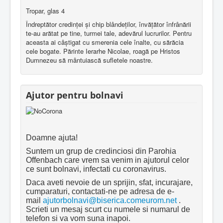
Tropar, glas 4
Îndreptător credinţei şi chip blândeţilor, învăţător înfrânării
te-au arătat pe tine, turmei tale, adevărul lucrurilor. Pentru
aceasta ai câştigat cu smerenia cele înalte, cu sărăcia
cele bogate. Părinte Ierarhe Nicolae, roagă pe Hristos
Dumnezeu să mântuiască sufletele noastre.
Ajutor pentru bolnavi
Doamne ajuta!
Suntem un grup de credinciosi din Parohia
Offenbach care vrem sa venim in ajutorul celor
ce sunt bolnavi, infectati cu coronavirus.
Daca aveti nevoie de un sprijin, sfat, incurajare,
cumparaturi, contactati-ne pe adresa de e-
mail
ajutorbolnavi@biserica.comeurom.net
.
Scrieti un mesaj scurt cu numele si numarul de
telefon si va vom suna inapoi.