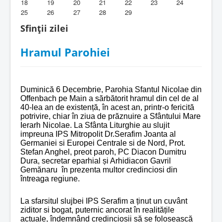
18
19
20
21
22
23
24
25
26
27
28
29
Biblioteca Parohiei
Sfinții zilei
Foaia Parohiei
Hramul Parohiei
Activitati copii si tineri
Contact
Duminică 6 Decembrie, Parohia Sfantul Nicolae din
Offenbach pe Main a sărbătorit hramul din cel de al
40-lea an de existență, în acest an, printr-o fericită
potrivire, chiar în ziua de prăznuire a Sfântului Mare
Ierarh Nicolae. La Sfânta Liturghie au slujit
impreuna IPS Mitropolit Dr.Serafim Joanta al
Germaniei si Europei Centrale si de Nord, Prot.
Stefan Anghel, preot paroh, PC Diacon Dumitru
Dura, secretar eparhial și Arhidiacon Gavril
Gem
ă
naru în prezenta multor credinciosi din
întreaga regiune.
La sfarsitul slujbei IPS Serafim a ținut un cuvânt
ziditor si bogat, puternic ancorat în realitățile
actuale, îndemnând credincioșii să se folosească