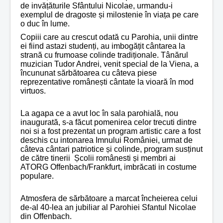
de invățăturile Sfântului Nicolae, urmandu-i
exemplul de dragoste și milostenie în viața pe care
o duc în lume.
Copiii care au crescut odată cu Parohia, unii dintre
ei fiind astazi studenți, au imbogățit cântarea la
strană cu frumoase colinde tradiționale.
Tânărul
muzician Tudor Andrei, venit special de la Viena, a
încununat sărbătoarea cu câteva piese
reprezentative românești cântate la vioară în mod
virtuos.
La agapa ce a avut loc în sala parohială, nou
inaugurată, s-a făcut pomenirea celor trecuti dintre
noi si a fost prezentat un program artistic care a fost
deschis cu intonarea Imnului României, urmat de
câteva cântari patriotice și colinde, program susținut
de către tinerii Școlii românesti și membri ai
ATORG Offenbach/Frankfurt, imbrăcati in costume
populare.
Atmosfera de sărbătoare a marcat încheierea celui
de-al 40-lea an jubiliar al Parohiei Sfantul Nicolae
din Offenbach.