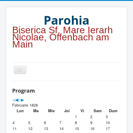
Year
Month
Year
Month
Parohia
Biserica Sf. Mare Ierarh
Nicolae, Offenbach am
Main
Home
Program
Parohia
Februarie 1828
Duhovnicesti
Lun
Ma
Mie
Joi
Vi
Sam
Dum
1
2
3
Servicii religioase
4
5
6
7
8
9
10
11
12
13
14
15
16
17
Alte legaturi