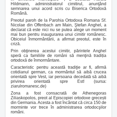
Hildmann, administratorul cimitirul, anunţând
semnarea unui acord scris cu Biserica Ortodoxă
Română.
Preotul paroh de la Parohia Ortodoxa Romana Sf.
Nicolae din Offenbach am Main, Ştefan Anghel, a
declarat că este nici nu se putea alege un moment
mai bun pentru inaugurarea unui cimitir românesc.
Obiceiul înmormântării, a afirmat preotul, este în
criză.
Prin obţinerea acestui cimitir, părintele Anghel
speră ca familiile de români să menţină tradiția
ortodoxă de înmormântare.
Caracteristic pentru această tradiţie ar fi, afirmă
cotidianul german, ca mormântul să aibă crucea
orientată spre Vest, iar persoana decedată să aibă
privirea orientată spre Est! (sursa:
ziarulromanesc.de)
Zona a fost consacrată de Athenegoras
Ziliaskopolos, preot al Episcopiei ortodoxe grecești
din Germania. Acesta a fost încântat că circa 150 de
morminte vor trece în administrarea ortodocşilor
români.