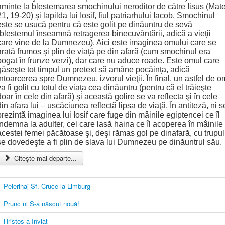
aminte la blestemarea smochinului neroditor de către Iisus (Mate
21, 19-20) şi lapilda lui Iosif, fiul patriarhului Iacob. Smochinul
este se usucă pentru că este golit pe dinăuntru de sevă
(blestemul înseamnă retragerea binecuvântării, adică a vieţii
care vine de la Dumnezeu). Aici este imaginea omului care se
arată frumos şi plin de viaţă pe din afară (cum smochinul era
bogat în frunze verzi), dar care nu aduce roade. Este omul care
găseşte tot timpul un pretext să amâne pocăinţa, adică
întoarcerea spre Dumnezeu, izvorul vieţii. În final, un astfel de o
va fi golit cu totul de viaţa cea dinăuntru (pentru că el trăieşte
doar în cele din afară) şi această golire se va reflecta şi în cele
din afara lui – uscăciunea reflectă lipsa de viaţă. În antiteză, ni s
prezintă imaginea lui Iosif care fuge din mâinile egiptencei ce îl
îndemna la adulter, cel care lasă haina ce îl acoperea în mâinile
acestei femei păcătoase şi, deşi rămas gol pe dinafară, cu trupul
se dovedeşte a fi plin de slava lui Dumnezeu pe dinăuntrul său.
Citește mai departe...
Pelerinaj Sf. Cruce la Limburg
Prunc ni S-a născut nouă!
Hristos a Inviat