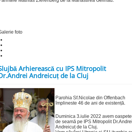
Părintele Mathias Zierenberg de la Mănăstirea Geilnau.
Galerie foto
Slujbă Arhierească cu IPS Mitropolit
Dr.Andrei Andreicuț de la Cluj
Parohia Sf.Nicolae din Offenbach
împlineste 46 de ani de existență.
Duminica 3.iulie 2022 avem oaspete
de seamă pe IPS Mitropolit Dr.Andre
Andreicuț de la Cluj.