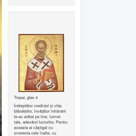
Tropar, glas 4
Îndreptător credinţei şi chip
blândeţilor, învăţător înfrânării
te-au arătat pe tine, turmei
tale, adevărul lucrurilor. Pentru
aceasta ai câştigat cu
smerenia cele înalte, cu