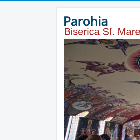
Year
Month
Year
Month
Parohia
Biserica Sf. Mar