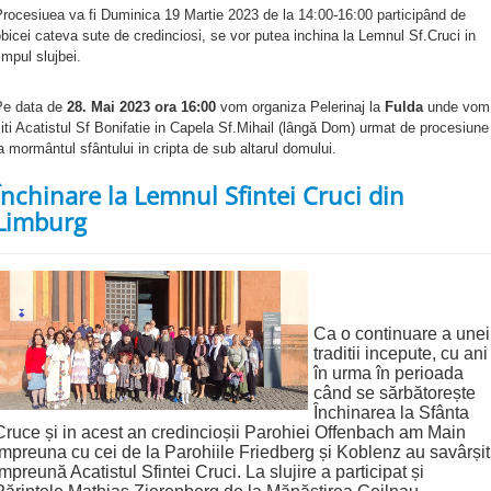
rocesiuea va fi Duminica 19 Martie 2023 de la 14:00-16:00 participând de
bicei cateva sute de credinciosi, se vor putea inchina la Lemnul Sf.Cruci in
impul slujbei.
Pe data de
28. Mai 2023 ora 16:00
vom organiza Pelerinaj la
Fulda
unde vom
iti Acatistul Sf Bonifatie in Capela Sf.Mihail (lângă Dom) urmat de procesiune
a mormântul sfântului in cripta de sub altarul domului.
Închinare la Lemnul Sfintei Cruci din
Limburg
Ca o continuare a unei
traditii incepute, cu ani
în urma în perioada
când se sărbătorește
Închinarea la Sfânta
Cruce și in acest an credincioșii Parohiei Offenbach am Main
împreuna cu cei de la Parohiile Friedberg și Koblenz au savârșit
împreună Acatistul Sfintei Cruci. La slujire a participat și