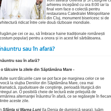
Vom săvârși Utrenia și Sf Liturghie c
arhiereu incepând cu ora 8:00 iar la
final v
om face o colectă pentru
restaurarea Catedralei Mitropolitane
din Cluj, monument bisericesc si de
arhitectură ridicat între cele două războaie mondiale.
Rugăm,pe cei ce au, să îmbrace haine tradiționale românești
(costum popular) pentru a onora și in acest fel sărbătoarea.
Înăuntru sau în afară?
năuntru sau în afară?
- o tâlcuire la zilele din Săptămâna Mare -
Multe sunt tâlcuirile care se pot face pe marginea celor ce se
evocă la slujba Deniilor din Săptămâna Mare, cea mai
dramatică, zguduitoare de conştiinţe, perioadă liturgică din
întregul an. O posibilă cheie de lectură este prilejuită de
urmărirea alternanţei înăuntru/ în afară, ce se regăseşte în fiecar
dintre aceste zile.
În
Sfânta şi Marea Luni
(la Denia de duminică seara), luăm