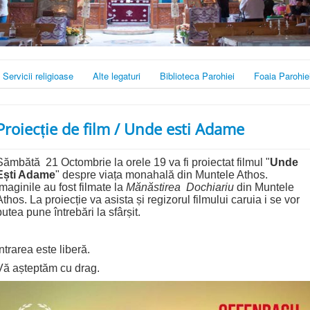
Servicii religioase
Alte legaturi
Biblioteca Parohiei
Foaia Parohie
Proiecție de film / Unde esti Adame
Sămbătă 21 Octombrie la orele 19 va fi proiectat filmul "
Unde
Ești Adame
" despre viața monahală din Muntele Athos.
Imaginile au fost filmate la
Mănăstirea Dochiariu
din Muntele
Athos. La proiecție va asista și regizorul filmului caruia i se vor
putea pune întrebări la sfârșit.
Intrarea este liberă.
Vă așteptăm cu drag.