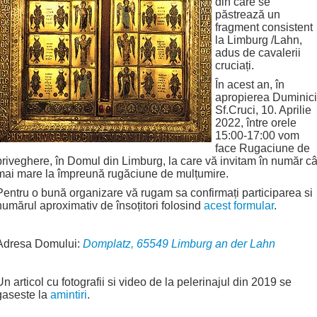
din care se
păstrează un
fragment consistent
la Limburg /Lahn,
adus de cavalerii
cruciați.
În acest an, în
apropierea Duminici
Sf.Cruci, 10. Aprilie
2022, între orele
15:00-17:00 vom
face Rugaciune de
priveghere, în Domul din Limburg, la care vă invitam în număr câ
mai mare la împreună rugăciune de mulțumire.
Pentru o bună organizare vă rugam sa confirmați participarea si
numărul aproximativ de însoțitori folosind
acest formular
.
Adresa Domului:
Domplatz, 65549 Limburg an der Lahn
Un articol cu fotografii si video de la pelerinajul din 2019 se
gaseste la
amintiri
.