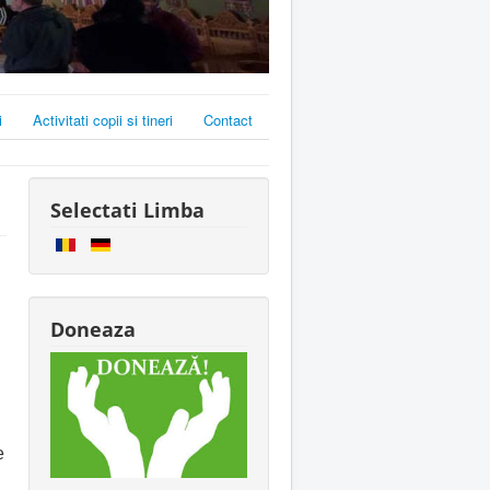
i
Activitati copii si tineri
Contact
Selectati Limba
Doneaza
e