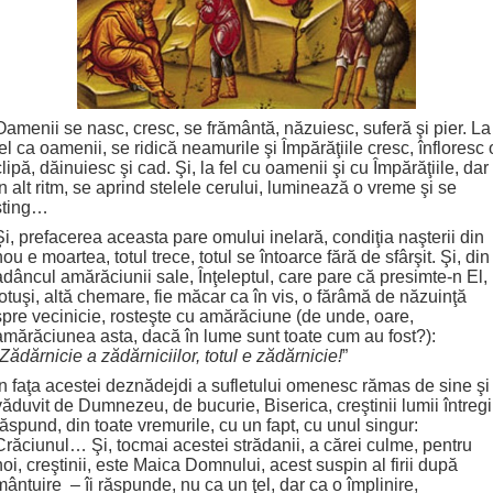
Oamenii se nasc, cresc, se frământă, năzuiesc, suferă şi pier. La
fel ca oamenii, se ridică neamurile şi Împărăţiile cresc, înfloresc 
clipă, dăinuiesc şi cad. Şi, la fel cu oamenii şi cu Împărăţiile, dar
în alt ritm, se aprind stelele cerului, luminează o vreme şi se
sting…
Şi, prefacerea aceasta pare omului inelară, condiţia naşterii din
nou e moartea, totul trece, totul se întoarce fără de sfârşit. Şi, din
adâncul amărăciunii sale, Înţeleptul, care pare că presimte-n El,
totuşi, altă chemare, fie măcar ca în vis, o fărâmă de năzuinţă
spre vecinicie, rosteşte cu amărăciune (de unde, oare,
amărăciunea asta, dacă în lume sunt toate cum au fost?):
Zădărnicie a zădărniciilor, totul e zădărnicie!
”
În faţa acestei deznădejdi a sufletului omenesc rămas de sine şi
văduvit de Dumnezeu, de bucurie, Biserica, creştinii lumii întregi
răspund, din toate vremurile, cu un fapt, cu unul singur:
Crăciunul… Şi, tocmai acestei strădanii, a cărei culme, pentru
noi, creştinii, este Maica Domnului, acest suspin al firii după
mântuire – îi răspunde, nu ca un ţel, dar ca o împlinire,