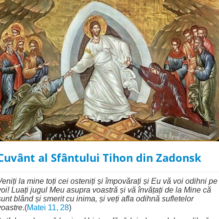
Cuvânt al Sfântului Tihon din Zadonsk
Veniți la mine toți cei osteniți și împovărați și Eu vă voi odihni pe
voi! Luați jugul Meu asupra voastră și vă învățați de la Mine că
sunt blând și smerit cu inima, și veți afla odihnă sufletelor
voastre
.(
Matei 11, 28
)