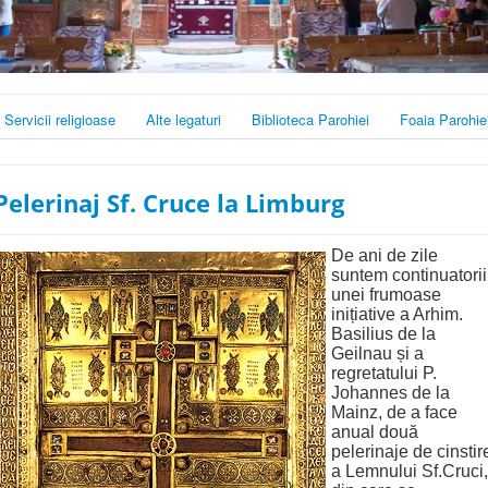
Servicii religioase
Alte legaturi
Biblioteca Parohiei
Foaia Parohie
Pelerinaj Sf. Cruce la Limburg
De ani de zile
suntem continuatorii
unei frumoase
inițiative a Arhim.
Basilius de la
Geilnau și a
regretatului P.
Johannes de la
Mainz, de a face
anual două
pelerinaje de cinstir
a Lemnului Sf.Cruci,