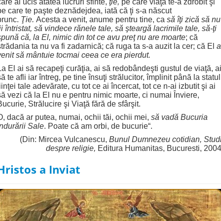
care ai ucis atâtea lucruri sfinte,
ţie,
pe care viaţa te-a zdrobit şi
pe care te paşte deznădejdea, iată că ţi s-a născut
prunc.
Ţie.
Acesta a venit, anume pentru tine, ca
să îţi zică să nu
fii întristat, să vindece rănele tale, să şteargă lacrimile tale, să-ţi
spună că, la El, nimic din tot ce avu preţ nu are moarte
; că
strădania ta nu va fi zadarnică; că ruga ta s-a auzit la cer; că El
a
venit să mântuie tocmai ceea ce era pierdut.
La El ai să recapeţi curăţia, ai să redobândeşti gustul de viaţă, a
să te afli iar întreg, pe tine însuţi strălucitor, împlinit până la statul
fiinţei tale adevărate, cu tot ce ai încercat, tot ce n-ai izbutit şi ai
să vezi că la El nu e pentru nimic moarte, ci numai Înviere,
Bucurie, Strălucire şi Viaţă fără de sfârşit.
O, dacă ar putea, numai, ochii tăi, ochii mei,
să vadă Bucuria
îndurării Sale
. Poate că am orbi, de bucurie“.
(Din: Mircea Vulcanescu,
Bunul Dumnezeu cotidian, Studi
despre religie,
Editura Humanitas, Bucuresti, 2004
Hristos a Inviat