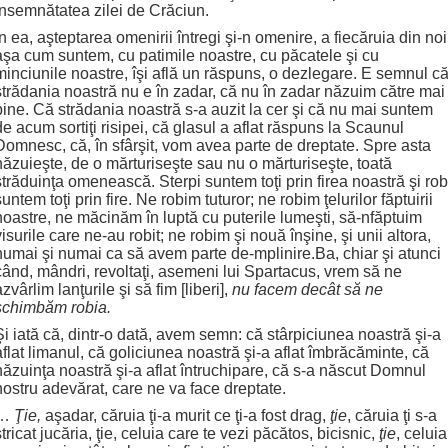
însemnătatea zilei de Crăciun.
În ea, aşteptarea omenirii întregi şi-n omenire, a fiecăruia din noi
aşa cum suntem, cu patimile noastre, cu păcatele şi cu
minciunile noastre, îşi află un răspuns, o dezlegare. E semnul c
strădania noastră nu e în zadar, că nu în zadar năzuim către mai
bine. Că strădania noastră s-a auzit la cer şi că nu mai suntem
de acum sortiţi risipei, că glasul a aflat răspuns la Scaunul
Domnesc, că, în sfârşit, vom avea parte de dreptate. Spre asta
năzuieşte, de o mărturiseşte sau nu o mărturiseşte, toată
străduinţa omenească. Sterpi suntem toţi prin firea noastră şi rob
suntem toţi prin fire. Ne robim tuturor; ne robim ţelurilor făptuirii
noastre, ne măcinăm în luptă cu puterile lumeşti, să-nfăptuim
visurile care ne-au robit; ne robim şi nouă înşine, şi unii altora,
numai şi numai ca să avem parte de-mplinire.Ba, chiar şi atunci
când, mândri, revoltaţi, asemeni lui Spartacus, vrem să ne
azvârlim lanţurile şi să fim [liberi],
nu facem decât să ne
schimbăm robia.
Şi iată că, dintr-o dată, avem semn: că stârpiciunea noastră şi-a
aflat limanul, că goliciunea noastră şi-a aflat îmbrăcăminte, că
năzuinţa noastră şi-a aflat întruchipare, că s-a născut Domnul
nostru adevărat, care ne va face dreptate.
…
Ţie,
aşadar, căruia ţi-a murit ce ţi-a fost drag,
ţie
, căruia ţi s-a
stricat jucăria, ţie, celuia care te vezi păcătos, bicisnic,
ţie
, celuia