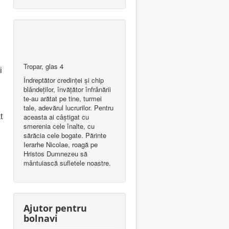
Tropar, glas 4
i
Îndreptător credinţei şi chip
blândeţilor, învăţător înfrânării
te-au arătat pe tine, turmei
tale, adevărul lucrurilor. Pentru
aceasta ai câştigat cu
t
smerenia cele înalte, cu
sărăcia cele bogate. Părinte
Ierarhe Nicolae, roagă pe
Hristos Dumnezeu să
mântuiască sufletele noastre.
Ajutor pentru
bolnavi