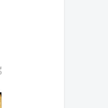
i
i
)