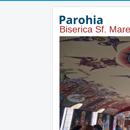
Year
Month
Year
Month
Parohia
Biserica Sf. Mar