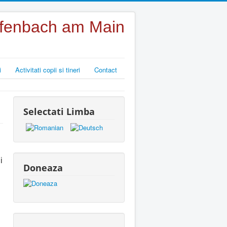
Offenbach am Main
i
Activitati copii si tineri
Contact
Selectati Limba
i
Doneaza