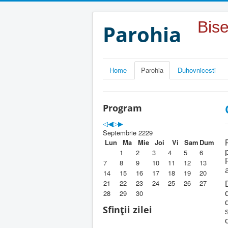
Year
Month
Year
Month
Bise
Parohia
Home
Parohia
Duhovnicesti
Program
Septembrie 2229
Lun
Ma
Mie
Joi
Vi
Sam
Dum
1
2
3
4
5
6
7
8
9
10
11
12
13
14
15
16
17
18
19
20
21
22
23
24
25
26
27
28
29
30
Sfinții zilei