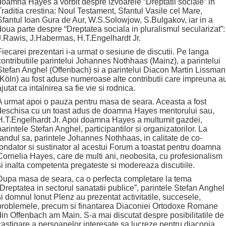
doamna Hayes a vorbit despre izvoarele “Dreptatii sociale” in
Traditia crestina: Noul Testament, Sfantul Vasile cel Mare,
Sfantul Ioan Gura de Aur, W.S.Solowjow, S.Bulgakov, iar in a
doua parte despre “Dreptatea sociala in pluralismul secularizat”:
J.Rawis, J.Habermas, H.T.Engelhardt Jr.
Fiecarei prezentari i-a urmat o sesiune de discutii. Pe langa
contributiile parintelui Johannes Nothhaas (Mainz), a parintelui
Stefan Anghel (Offenbach) si a parintelui Diacon Martin Lissman
(Köln) au fost aduse numeroase alte contributii care impreuna a
ajutat ca intalnirea sa fie vie si rodnica.
A urmat apoi o pauza pentru masa de seara. Aceasta a fost
deschisa cu un toast adus de doamna Hayes mentorului sau,
H.T.Engelhardt Jr. Apoi doamna Hayes a multumit gazdei,
parintele Stefan Anghel, participantilor si organizatorilor. La
randul sa, parintele Johannes Nothhaas, in calitate de co-
fondator si sustinator al acestui Forum a toastat pentru doamna
Cornelia Hayes, care de multi ani, neobosita, cu profesionalism
si inalta competenta pregateste si modereaza discutiile.
Dupa masa de seara, ca o perfecta completare la tema
“Dreptatea in sectorul sanatatii publice”, parintele Stefan Anghel
si domnul Ionut Plenz au prezentat activitatile, succesele,
problemele, precum si finantarea Diaconiei Ortodoxe Romane
din Offenbach am Main. S-a mai discutat despre posibilitatile de
castigare a persoanelor interesate sa lucreze pentru diaconia