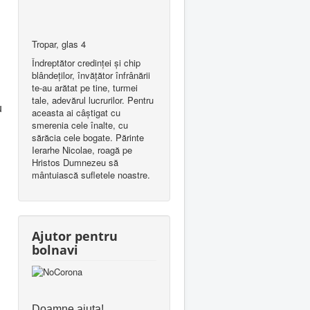
Tropar, glas 4
Îndreptător credinţei şi chip
blândeţilor, învăţător înfrânării
te-au arătat pe tine, turmei
tale, adevărul lucrurilor. Pentru
u
aceasta ai câştigat cu
smerenia cele înalte, cu
sărăcia cele bogate. Părinte
Ierarhe Nicolae, roagă pe
Hristos Dumnezeu să
mântuiască sufletele noastre.
Ajutor pentru
bolnavi
Doamne ajuta!