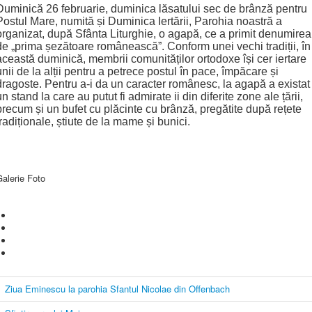
Duminică 26 februarie, duminica lăsatului sec de brânză pentru
Postul Mare, numită și Duminica Iertării, Parohia noastră a
organizat, după Sfânta Liturghie, o agapă, ce a primit denumirea
de „prima șezătoare românească”. Conform unei vechi tradiții, în
această duminică, membrii comunităților ortodoxe își cer iertare
unii de la alții pentru a petrece postul în pace, împăcare și
dragoste. Pentru a-i da un caracter românesc, la agapă a existat
un stand la care au putut fi admirate ii din diferite zone ale țării,
precum și un bufet cu plăcinte cu brânză, pregătite după rețete
tradiționale, știute de la mame și bunici.
alerie Foto
Ziua Eminescu la parohia Sfantul Nicolae din Offenbach