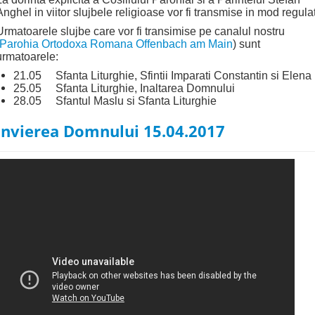
Anghel in viitor slujbele religioase vor fi transmise in mod regulat
Urmatoarele slujbe care vor fi transimise pe canalul nostru
Parohia Ortodoxa Romana Offenbach am Main
) sunt
urmatoarele:
21.05 Sfanta Liturghie, Sfintii Imparati Constantin si Elena
25.05 Sfanta Liturghie, Inaltarea Domnului
28.05 Sfantul Maslu si Sfanta Liturghie
Invierea Domnului 15.04.2017