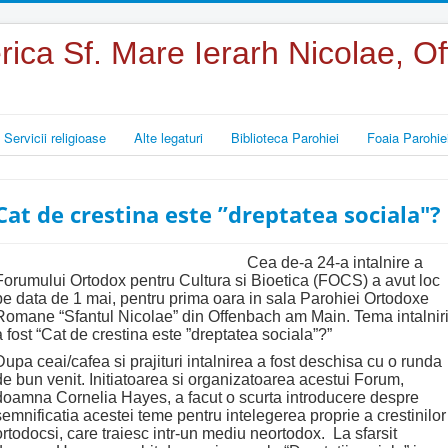
rica Sf. Mare Ierarh Nicolae, 
Servicii religioase
Alte legaturi
Biblioteca Parohiei
Foaia Parohie
Cat de crestina este ”dreptatea sociala"?
Cea de-a 24-a intalnire a
Forumului Ortodox pentru Cultura si Bioetica (FOCS) a avut loc
pe data de 1 mai, pentru prima oara in sala Parohiei Ortodoxe
Romane “Sfantul Nicolae” din Offenbach am Main. Tema intalniri
a fost “Cat de crestina este ”dreptatea sociala”?”
Dupa ceai/cafea si prajituri intalnirea a fost deschisa cu o runda
de bun venit. Initiatoarea si organizatoarea acestui Forum,
doamna Cornelia Hayes, a facut o scurta introducere despre
semnificatia acestei teme pentru intelegerea proprie a crestinilor
ortodocsi, care traiesc intr-un mediu neortodox. La sfarsit