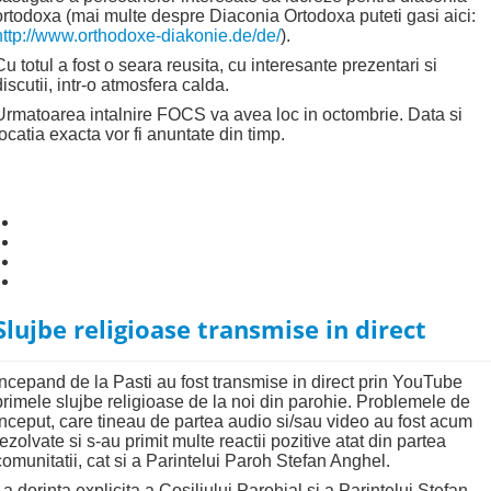
ortodoxa (mai multe despre Diaconia Ortodoxa puteti gasi aici:
http://www.orthodoxe-diakonie.de/de/
).
Cu totul a fost o seara reusita, cu interesante prezentari si
discutii, intr-o atmosfera calda.
Urmatoarea intalnire FOCS va avea loc in octombrie. Data si
locatia exacta vor fi anuntate din timp.
Slujbe religioase transmise in direct
Incepand de la Pasti au fost transmise in direct prin YouTube
primele slujbe religioase de la noi din parohie. Problemele de
inceput, care tineau de partea audio si/sau video au fost acum
rezolvate si s-au primit multe reactii pozitive atat din partea
comunitatii, cat si a Parintelui Paroh Stefan Anghel.
La dorinta explicita a Cosiliului Parohial si a Parintelui Stefan