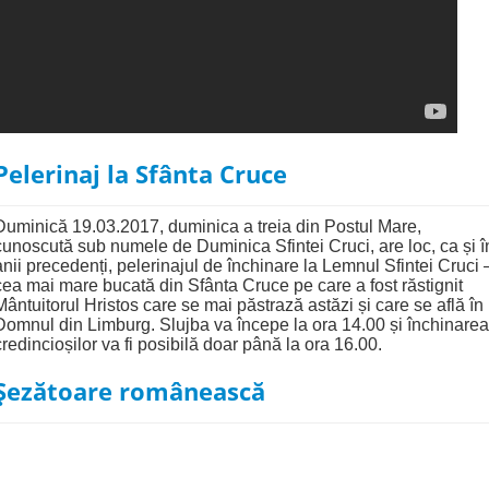
Pelerinaj la Sfânta Cruce
Duminică 19.03.2017, duminica a treia din Postul Mare,
cunoscută sub numele de Duminica Sfintei Cruci, are loc, ca și î
anii precedenți, pelerinajul de închinare la Lemnul Sfintei Cruci 
cea mai mare bucată din Sfânta Cruce pe care a fost răstignit
Mântuitorul Hristos care se mai păstrază astăzi și care se află în
Domnul din Limburg. Slujba va începe la ora 14.00 și închinarea
credincioșilor va fi posibilă doar până la ora 16.00.
Șezătoare românească