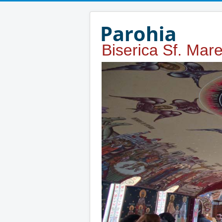
Year
Month
Year
Month
Parohia
Biserica Sf. Mar