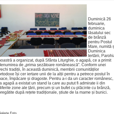
Duminică 26
februarie,
duminica
lăsatului sec
de brânză
pentru Postul
Mare, numită ș
Duminica
Iertării, Parohi
noastră a organizat, după Sfânta Liturghie, o agapă, ce a primit
denumirea de „prima șezătoare românească”. Conform unei
vechi tradiții, în această duminică, membrii comunităților
ortodoxe își cer iertare unii de la alții pentru a petrece postul în
pace, împăcare și dragoste. Pentru a-i da un caracter românesc,
la agapă a existat un stand la care au putut fi admirate ii din
diferite zone ale țării, precum și un bufet cu plăcinte cu brânză,
pregătite după rețete tradiționale, știute de la mame și bunici.
alerie Foto