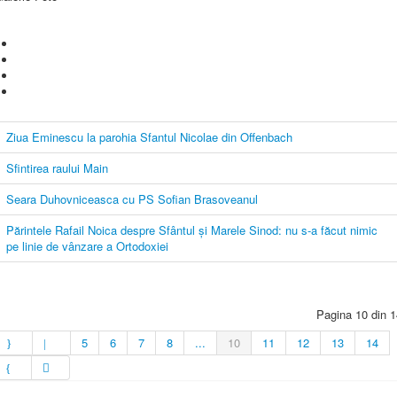
Ziua Eminescu la parohia Sfantul Nicolae din Offenbach
Sfintirea raului Main
Seara Duhovniceasca cu PS Sofian Brasoveanul
Părintele Rafail Noica despre Sfântul şi Marele Sinod: nu s-a făcut nimic
pe linie de vânzare a Ortodoxiei
Pagina 10 din 1
5
6
7
8
...
10
11
12
13
14