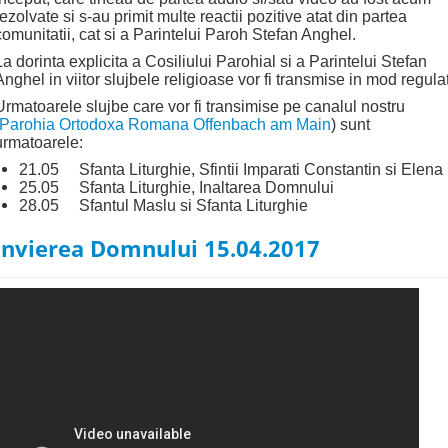
rezolvate si s-au primit multe reactii pozitive atat din partea
comunitatii, cat si a Parintelui Paroh Stefan Anghel.
La dorinta explicita a Cosiliului Parohial si a Parintelui Stefan
Anghel in viitor slujbele religioase vor fi transmise in mod regulat
Urmatoarele slujbe care vor fi transimise pe canalul nostru
Parohia Ortodoxa Romana Offenbach am Main
) sunt
urmatoarele:
21.05 Sfanta Liturghie, Sfintii Imparati Constantin si Elena
25.05 Sfanta Liturghie, Inaltarea Domnului
28.05 Sfantul Maslu si Sfanta Liturghie
Invierea Domnului 15.04.2017