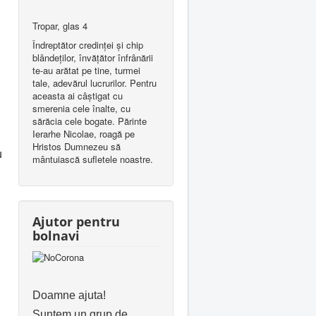
Tropar, glas 4
Îndreptător credinţei şi chip
blândeţilor, învăţător înfrânării
te-au arătat pe tine, turmei
tale, adevărul lucrurilor. Pentru
aceasta ai câştigat cu
smerenia cele înalte, cu
sărăcia cele bogate. Părinte
Ierarhe Nicolae, roagă pe
Hristos Dumnezeu să
u
mântuiască sufletele noastre.
Ajutor pentru
bolnavi
Doamne ajuta!
Suntem un grup de