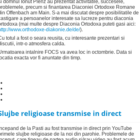
si domnul Ionut Plenz au prezentat activitatile, succesele,
problemele, precum si finantarea Diaconiei Ortodoxe Romane
din Offenbach am Main. S-a mai discutat despre posibilitatile de
castigare a persoanelor interesate sa lucreze pentru diaconia
ortodoxa (mai multe despre Diaconia Ortodoxa puteti gasi aici:
http://www.orthodoxe-diakonie.de/de/
).
Cu totul a fost o seara reusita, cu interesante prezentari si
discutii, intr-o atmosfera calda.
Urmatoarea intalnire FOCS va avea loc in octombrie. Data si
locatia exacta vor fi anuntate din timp.
Slujbe religioase transmise in direct
Incepand de la Pasti au fost transmise in direct prin YouTube
primele slujbe religioase de la noi din parohie. Problemele de
inceput, care tineau de partea audio si/sau video au fost acum