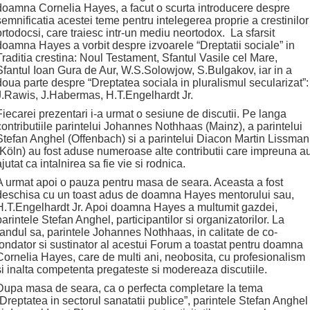
doamna Cornelia Hayes, a facut o scurta introducere despre
semnificatia acestei teme pentru intelegerea proprie a crestinilor
ortodocsi, care traiesc intr-un mediu neortodox. La sfarsit
doamna Hayes a vorbit despre izvoarele “Dreptatii sociale” in
Traditia crestina: Noul Testament, Sfantul Vasile cel Mare,
Sfantul Ioan Gura de Aur, W.S.Solowjow, S.Bulgakov, iar in a
doua parte despre “Dreptatea sociala in pluralismul secularizat”:
J.Rawis, J.Habermas, H.T.Engelhardt Jr.
Fiecarei prezentari i-a urmat o sesiune de discutii. Pe langa
contributiile parintelui Johannes Nothhaas (Mainz), a parintelui
Stefan Anghel (Offenbach) si a parintelui Diacon Martin Lissman
(Köln) au fost aduse numeroase alte contributii care impreuna a
ajutat ca intalnirea sa fie vie si rodnica.
A urmat apoi o pauza pentru masa de seara. Aceasta a fost
deschisa cu un toast adus de doamna Hayes mentorului sau,
H.T.Engelhardt Jr. Apoi doamna Hayes a multumit gazdei,
parintele Stefan Anghel, participantilor si organizatorilor. La
randul sa, parintele Johannes Nothhaas, in calitate de co-
fondator si sustinator al acestui Forum a toastat pentru doamna
Cornelia Hayes, care de multi ani, neobosita, cu profesionalism
si inalta competenta pregateste si modereaza discutiile.
Dupa masa de seara, ca o perfecta completare la tema
“Dreptatea in sectorul sanatatii publice”, parintele Stefan Anghel