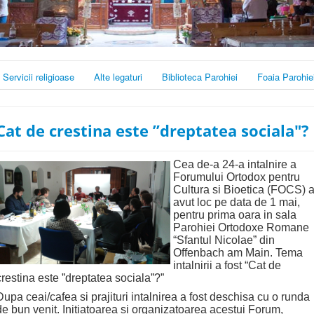
Servicii religioase
Alte legaturi
Biblioteca Parohiei
Foaia Parohie
Cat de crestina este ”dreptatea sociala"?
Cea de-a 24-a intalnire a
Forumului Ortodox pentru
Cultura si Bioetica (FOCS) 
avut loc pe data de 1 mai,
pentru prima oara in sala
Parohiei Ortodoxe Romane
“Sfantul Nicolae” din
Offenbach am Main. Tema
intalnirii a fost “Cat de
crestina este ”dreptatea sociala”?”
Dupa ceai/cafea si prajituri intalnirea a fost deschisa cu o runda
de bun venit. Initiatoarea si organizatoarea acestui Forum,