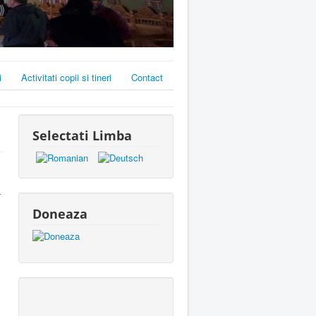
i
Activitati copii si tineri
Contact
Selectati Limba
a
Doneaza