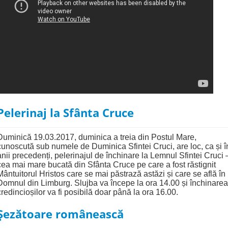
Pelerinaj la Sfânta Cruce
Duminică 19.03.2017, duminica a treia din Postul Mare,
cunoscută sub numele de Duminica Sfintei Cruci, are loc, ca și î
anii precedenți, pelerinajul de închinare la Lemnul Sfintei Cruci 
cea mai mare bucată din Sfânta Cruce pe care a fost răstignit
Mântuitorul Hristos care se mai păstrază astăzi și care se află în
Domnul din Limburg. Slujba va începe la ora 14.00 și închinarea
credincioșilor va fi posibilă doar până la ora 16.00.
Șezătoare românească