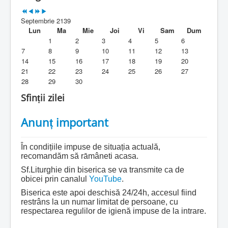
Parohia
Septembrie 2139
Duhovnicesti
Lun
Ma
Mie
Joi
Vi
Sam
Dum
1
2
3
4
5
6
Servicii religioase
7
8
9
10
11
12
13
14
15
16
17
18
19
20
Alte legaturi
21
22
23
24
25
26
27
28
29
30
Biblioteca Parohiei
Sfinții zilei
Foaia Parohiei
Anunț important
Activitati copii si tineri
Contact
În condițiile impuse de situația actuală,
recomandăm să rāmâneti acasa.
Sf.Liturghie din biserica se va transmite ca de
obicei prin canalul
YouTube
.
Biserica este apoi deschisă 24/24h, accesul fiind
restrâns la un numar limitat de persoane, cu
respectarea regulilor de igienă impuse de la intrare.