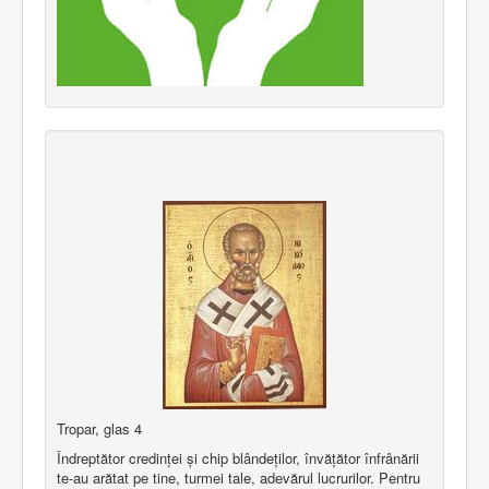
Tropar, glas 4
Îndreptător credinţei şi chip blândeţilor, învăţător înfrânării
te-au arătat pe tine, turmei tale, adevărul lucrurilor. Pentru