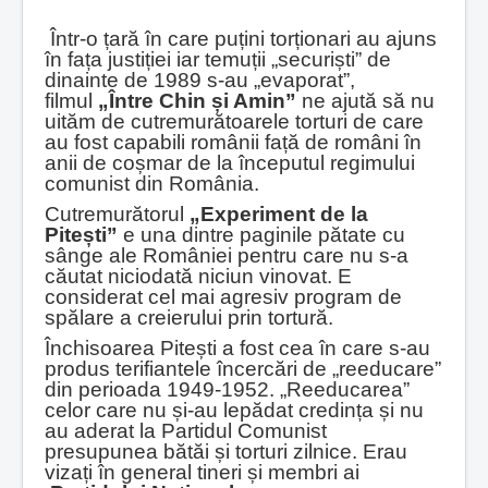
Într-o țară în care puțini torționari au ajuns
în fața justiției iar temuții „securiști” de
dinainte de 1989 s-au „evaporat”,
filmul
„Între Chin și Amin”
ne ajută să nu
uităm de cutremurătoarele torturi de care
au fost capabili românii față de români în
anii de coșmar de la începutul regimului
comunist din România.
Cutremurătorul
„Experiment de la
Pitești”
e una dintre paginile pătate cu
sânge ale României pentru care nu s-a
căutat niciodată niciun vinovat. E
considerat cel mai agresiv program de
spălare a creierului prin tortură.
Închisoarea Pitești a fost cea în care s-au
produs terifiantele încercări de „reeducare”
din perioada 1949-1952. „Reeducarea”
celor care nu și-au lepădat credința și nu
au aderat la Partidul Comunist
presupunea bătăi și torturi zilnice. Erau
vizați în general tineri și membri ai