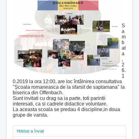
S
a
m
b
at
a
,
2
6.
1
0.2019 la ora 12:00, are loc întâlnirea consultativa
"Școala romaneasca de la sfarsit de saptamana" la
biserica din Offenbach.
Sunt invitati cu drag sa ia parte, toti parintii
interesati, ca si cadrele didactice voluntare.
La aceasta scoala se predau 4 discipline,in doua
grupe de varsta.
Hristos a Înviat