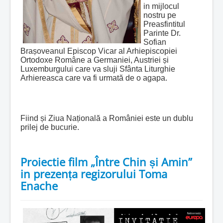
in mijlocul
nostru pe
Preasfintitul
Parinte Dr.
Sofian
Brașoveanul Episcop Vicar al Arhiepiscopiei
Ortodoxe Române a Germaniei, Austriei și
Luxemburgului care va sluji Sfânta Liturghie
Arhiereasca care va fi urmată de o agapa.
Fiind și Ziua Națională a României este un dublu
prilej de bucurie.
Proiectie film „Între Chin și Amin”
in prezența regizorului Toma
Enache