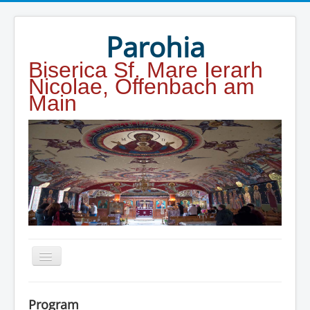
Year
Month
Year
Month
Parohia
Biserica Sf. Mare Ierarh
Nicolae, Offenbach am
Main
Home
Program