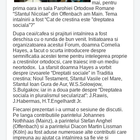
mai, pentru
prima oara in sala Parohiei Ortodoxe Romane
“Sfantul Nicolae” din Offenbach am Main. Tema
intalnirii a fost “Cat de crestina este ”dreptatea
sociala”?”
Dupa ceai/cafea si prajituri intalnirea a fost
deschisa cu o runda de bun venit. Initiatoarea si
organizatoarea acestui Forum, doamna Cornelia
Hayes, a facut o scurta introducere despre
semnificatia acestei teme pentru intelegerea proprie
a crestinilor ortodocsi, care traiesc intr-un mediu
neortodox. La sfarsit doamna Hayes a vorbit
despre izvoarele “Dreptatii sociale” in Traditia
crestina: Noul Testament, Sfantul Vasile cel Mare,
Sfantul Ioan Gura de Aur, W.S.Solowjow,
S.Bulgakov, iar in a doua parte despre “Dreptatea
sociala in pluralismul secularizat”: J.Rawis,
J.Habermas, H.T.Engelhardt Jr.
Fiecarei prezentari i-a urmat o sesiune de discutii.
Pe langa contributiile parintelui Johannes
Nothhaas (Mainz), a parintelui Stefan Anghel
(Offenbach) si a parintelui Diacon Martin Lissman
(Köln) au fost aduse numeroase alte contributii care
impreuna au ajutat ca intalnirea sa fie vie si