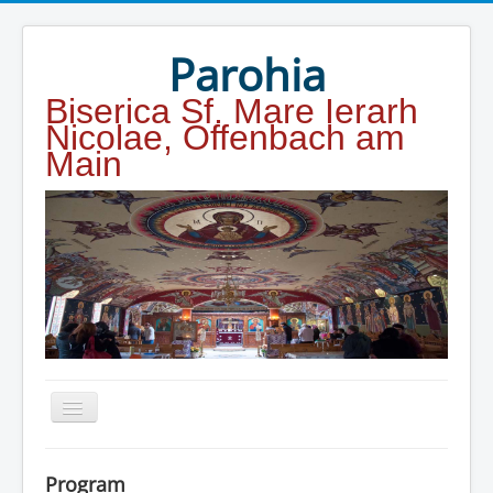
Year
Month
Year
Month
Parohia
Biserica Sf. Mare Ierarh
Nicolae, Offenbach am
Main
Home
Program