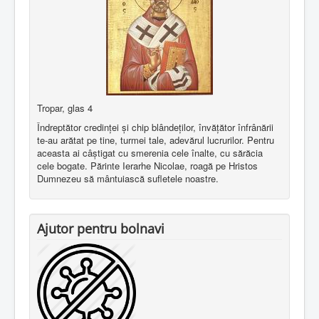
Tropar, glas 4
Îndreptător credinţei şi chip blândeţilor, învăţător înfrânării
te-au arătat pe tine, turmei tale, adevărul lucrurilor. Pentru
aceasta ai câştigat cu smerenia cele înalte, cu sărăcia
cele bogate. Părinte Ierarhe Nicolae, roagă pe Hristos
Dumnezeu să mântuiască sufletele noastre.
Ajutor pentru bolnavi