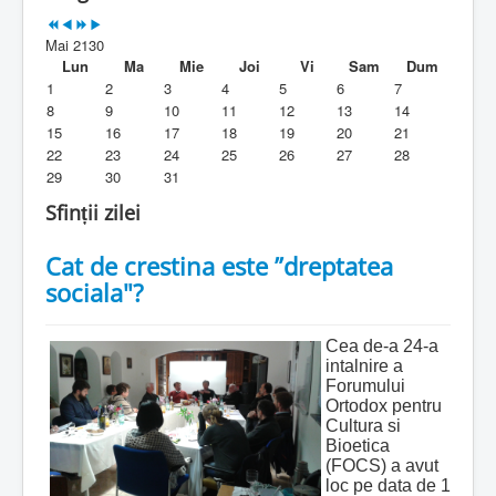
Parohia
Mai 2130
Duhovnicesti
Lun
Ma
Mie
Joi
Vi
Sam
Dum
1
2
3
4
5
6
7
Servicii religioase
8
9
10
11
12
13
14
15
16
17
18
19
20
21
Alte legaturi
22
23
24
25
26
27
28
29
30
31
Biblioteca Parohiei
Sfinții zilei
Foaia Parohiei
Cat de crestina este ”dreptatea
Activitati copii si tineri
sociala"?
Contact
Cea de-a 24-a
intalnire a
Forumului
Ortodox pentru
Cultura si
Bioetica
(FOCS) a avut
loc pe data de 1