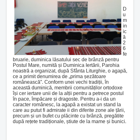
D
u
m
in
ic
ă
2
6
fe
bruarie, duminica lăsatului sec de brânză pentru
Postul Mare, numită și Duminica Iertării, Parohia
noastră a organizat, după Sfânta Liturghie, o agapă,
ce a primit denumirea de „prima șezătoare
românească”. Conform unei vechi tradiții, în
această duminică, membrii comunităților ortodoxe
își cer iertare unii de la alții pentru a petrece postul
în pace, împăcare și dragoste. Pentru a-i da un
caracter românesc, la agapă a existat un stand la
care au putut fi admirate ii din diferite zone ale țării,
precum și un bufet cu plăcinte cu brânză, pregătite
după rețete tradiționale, știute de la mame și bunici.