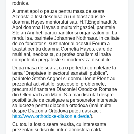
rodnica.
A urmat apoi o pauza pentru masa de seara.
Aceasta a fost deschisa cu un toast adus de
doamna Hayes mentorului sau, H.T.Engelhardt Jr.
Apoi doamna Hayes a multumit gazdei, parintele
Stefan Anghel, participantilor si organizatorilor. La
randul sa, parintele Johannes Nothhaas, in calitate
de co-fondator si sustinator al acestui Forum a
toastat pentru doamna Cornelia Hayes, care de
multi ani, neobosita, cu profesionalism si inalta
competenta pregateste si modereaza discutiile.
Dupa masa de seara, ca o perfecta completare la
tema “Dreptatea in sectorul sanatatii publice”,
parintele Stefan Anghel si domnul Ionut Plenz au
prezentat activitatile, succesele, problemele,
precum si finantarea Diaconiei Ortodoxe Romane
din Offenbach am Main. S-a mai discutat despre
posibilitatile de castigare a persoanelor interesate
sa lucreze pentru diaconia ortodoxa (mai multe
despre Diaconia Ortodoxa puteti gasi aici:
http://www.orthodoxe-diakonie.de/de/
).
Cu totul a fost o seara reusita, cu interesante
prezentari si discutii, intr-o atmosfera calda.