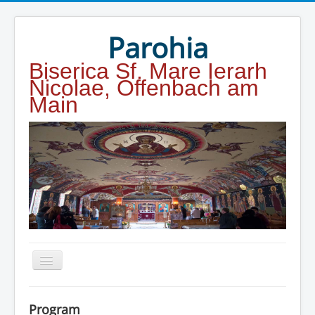
Year
Month
Year
Month
Parohia
Biserica Sf. Mare Ierarh
Nicolae, Offenbach am
Main
Home
Program