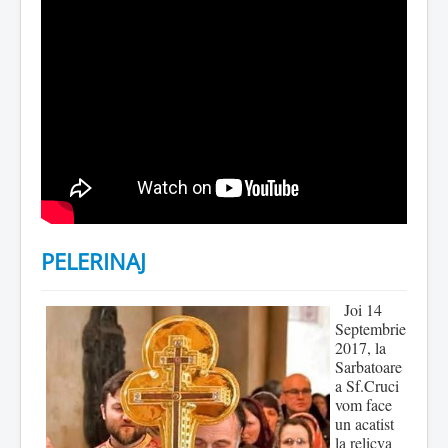
PELERINAJ
Joi 14
Septembrie
2017, la
Sarbatoare
a Sf.Cruci
vom face
un acatist
la relicva