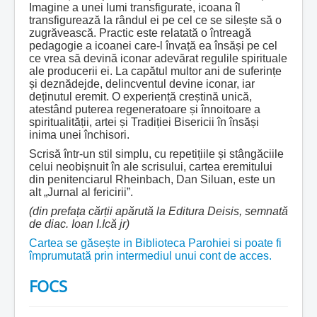
Imagine a unei lumi transfigurate, icoana îl
transfigurează la rândul ei pe cel ce se silește să o
zugrăvească. Practic este relatată o întreagă
pedagogie a icoanei care-l învață ea însăși pe cel
ce vrea să devină iconar adevărat regulile spirituale
ale producerii ei. La capătul multor ani de suferințe
și deznădejde, delincventul devine iconar, iar
deținutul eremit. O experiență creștină unică,
atestând puterea regeneratoare și înnoitoare a
spiritualității, artei și Tradiției Bisericii în însăși
inima unei închisori.
Scrisă într-un stil simplu, cu repetițiile și stângăciile
celui neobișnuit în ale scrisului, cartea eremitului
din penitenciarul Rheinbach, Dan Siluan, este un
alt „Jurnal al fericirii”.
(din prefața cărții ap
ărută la Editura Deisis
, semnată
de diac. Ioan I.Ică jr)
Cartea se găsește in Biblioteca Parohiei si poate fi
împrumutată prin intermediul unui cont de acces.
FOCS