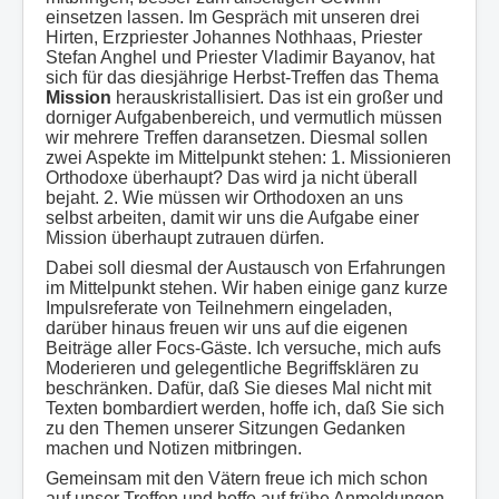
einsetzen lassen. Im Gespräch mit unseren drei
Hirten, Erzpriester Johannes Nothhaas, Priester
Stefan Anghel und Priester Vladimir Bayanov, hat
sich für das diesjährige Herbst-Treffen das Thema
Mission
herauskristallisiert. Das ist ein großer und
dorniger Aufgabenbereich, und vermutlich müssen
wir mehrere Treffen daransetzen. Diesmal sollen
zwei Aspekte im Mittelpunkt stehen: 1. Missionieren
Orthodoxe überhaupt? Das wird ja nicht überall
bejaht. 2. Wie müssen wir Orthodoxen an uns
selbst arbeiten, damit wir uns die Aufgabe einer
Mission überhaupt zutrauen dürfen.
Dabei soll diesmal der Austausch von Erfahrungen
im Mittelpunkt stehen. Wir haben einige ganz kurze
Impulsreferate von Teilnehmern eingeladen,
darüber hinaus freuen wir uns auf die eigenen
Beiträge aller Focs-Gäste. Ich versuche, mich aufs
Moderieren und gelegentliche Begriffsklären zu
beschränken. Dafür, daß Sie dieses Mal nicht mit
Texten bombardiert werden, hoffe ich, daß Sie sich
zu den Themen unserer Sitzungen Gedanken
machen und Notizen mitbringen.
Gemeinsam mit den Vätern freue ich mich schon
auf unser Treffen und hoffe auf frühe Anmeldungen,