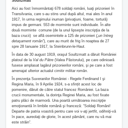
Soultzmatt
Aici au fost înmormântaţi 678 soldaţi români, luaţi prizonieri în
Transilvania, care s-au stins unul după altul, mai ales în anul
1917, în urma regimului inuman (privaţiuni, foame, tortură)
impus de germani. 553 de morminte sunt individuale. În alte
două morminte comune (de la unul lipseşte inscripţia de la
baza crucii) se află osemintele a 125 de prizonieri
(„un întreg
detaşament român”
), care au murit de frig în noaptea de 27
spre 28 Ianuarie 1917, la Steinbrunn-le-Haut.
În data de 30 august 1919, oraşul Soultzmatt a dăruit României
platoul de la
Val du Pâtre
(Valea Păstorului), pe care odinioară
fusese amplasat lagărul prizonierilor români, şi pe care a fost
amenajat ulterior actualul cimitir militar român.
În prezenţa Suveranilor României - Regele Ferdinand I şi
Regina Maria, în 9 Aprilie 1924, s-a sfințit acest loc de
pomenire, dăruit de către statul francez României. La baza
crucii monumentale, la dorinţa Reginei Maria, au fost fixate
patru plăci de marmoră. Una poartă următoarea inscripţie
emoţionantă în limbile română şi franceză: “Soldaţi Români!
Departe de patria voastră pentru care voi v-aţi jertfit, odihniţi-vă
în pace, aureolaţi de glorie, în acest pământ, care nu vă mai
este străin”.