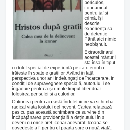
periculos,
condamnat
pentru jaf și
crimă, își
descrie
experiența sa
de detenție.
Până aici nimic
neobișnuit.
Extraordinarul
acestei mărturii
stă însă în tipul
cu totul special de experiență pe care eroul o
trăiește în spatele gratiilor. Având în față
perspectiva unor ani îndelungați de încarcerare, în
condiții de supraveghere specială, autorului i se
îngăduie pentru a-și umple timpul liber doar
folosirea pensulei și a culorilor.
Opțiunea pentru această îndeletnicire va schimba
radical viața fostului delincvent. Cartea relatează
pas cu pas această schimbare ce survine din
încăpățânarea providențială a deținutului în a
deveni cu orice preț iconar adevărat. Icoana se
dovedește a fi pentru el poarta spre o nouă viață.