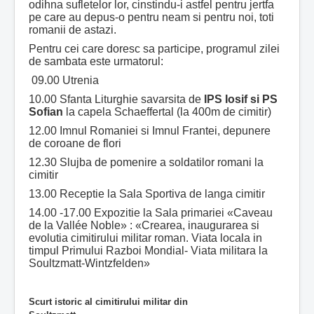
odihna sufletelor lor, cinstindu-i astfel pentru jertfa
pe care au depus-o pentru neam si pentru noi, toti
romanii de astazi.
Pentru cei care doresc sa participe, programul zilei
de sambata este urmatorul:
09.00 Utrenia
10.00 Sfanta Liturghie savarsita de
IPS Iosif si PS
Sofian
la capela Schaeffertal (la 400m de cimitir)
12.00 Imnul Romaniei si Imnul Frantei, depunere
de coroane de flori
12.30 Slujba de pomenire a soldatilor romani la
cimitir
13.00 Receptie la Sala Sportiva de langa cimitir
14.00 -17.00 Expozitie la Sala primariei «Caveau
de la Vallée Noble» : «Crearea, inaugurarea si
evolutia cimitirului militar roman. Viata locala in
timpul Primului Razboi Mondial- Viata militara la
Soultzmatt-Wintzfelden»
Scurt istoric al cimitirului militar din