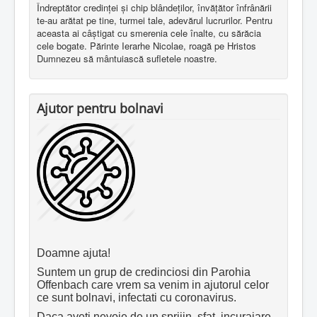
Îndreptător credinţei şi chip blândeţilor, învăţător înfrânării
te-au arătat pe tine, turmei tale, adevărul lucrurilor. Pentru
aceasta ai câştigat cu smerenia cele înalte, cu sărăcia
cele bogate. Părinte Ierarhe Nicolae, roagă pe Hristos
Dumnezeu să mântuiască sufletele noastre.
Ajutor pentru bolnavi
Doamne ajuta!
Suntem un grup de credinciosi din Parohia
Offenbach care vrem sa venim in ajutorul celor
ce sunt bolnavi, infectati cu coronavirus.
Daca aveti nevoie de un sprijin, sfat, incurajare,