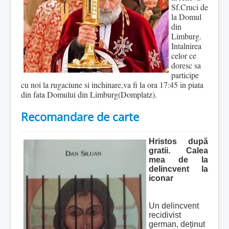
Sf.Cruci de
la Domul
din
Limburg.
Intalnirea
celor ce
doresc sa
participe
cu noi la rugaciune si inchinare,va fi la ora 17:45 in piata
din fata Domului din Limburg(Domplatz).
Recomandare de carte
Hristos dup
ă
gratii. Calea
mea de la
delincvent la
iconar
Un delincvent
recidivist
german, deținut