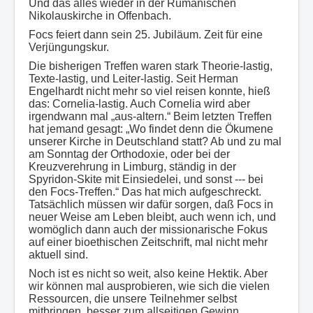
Und das alles wieder in der Rumänischen
Nikolauskirche in Offenbach.
Focs feiert dann sein 25. Jubiläum. Zeit für eine
Verjüngungskur.
Die bisherigen Treffen waren stark Theorie-lastig,
Texte-lastig, und Leiter-lastig. Seit Herman
Engelhardt nicht mehr so viel reisen konnte, hieß
das: Cornelia-lastig. Auch Cornelia wird aber
irgendwann mal „aus-altern.“ Beim letzten Treffen
hat jemand gesagt: „Wo findet denn die Ökumene
unserer Kirche in Deutschland statt? Ab und zu mal
am Sonntag der Orthodoxie, oder bei der
Kreuzverehrung in Limburg, ständig in der
Spyridon-Skite mit Einsiedelei, und sonst --- bei
den Focs-Treffen.“ Das hat mich aufgeschreckt.
Tatsächlich müssen wir dafür sorgen, daß Focs in
neuer Weise am Leben bleibt, auch wenn ich, und
womöglich dann auch der missionarische Fokus
auf einer bioethischen Zeitschrift, mal nicht mehr
aktuell sind.
Noch ist es nicht so weit, also keine Hektik. Aber
wir können mal ausprobieren, wie sich die vielen
Ressourcen, die unsere Teilnehmer selbst
mitbringen, besser zum allseitigen Gewinn