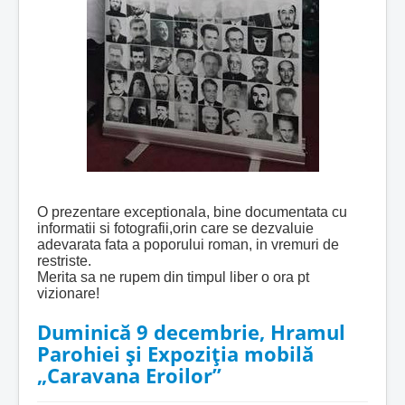
O prezentare exceptionala, bine documentata cu
informatii si fotografii,orin care se dezvaluie
adevarata fata a poporului roman, in vremuri de
restriste.
Merita sa ne rupem din timpul liber o ora pt
vizionare!
Duminică 9 decembrie, Hramul
Parohiei și Expoziția mobilă
„Caravana Eroilor”