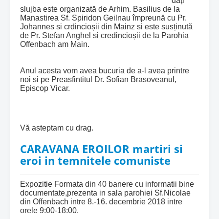
dați
slujba este organizată de Arhim. Basilius de la
Manastirea Sf. Spiridon Geilnau împreună cu Pr.
Johannes si crdincioșii din Mainz si este susținută
de Pr. Stefan Anghel si credincioșii de la Parohia
Offenbach am Main.
Anul acesta vom avea bucuria de a-l avea printre
noi si pe Preasfintitul Dr. Sofian Brasoveanul,
Episcop Vicar.
Vă asteptam cu drag.
CARAVANA EROILOR martiri si
eroi in temnitele comuniste
Expozitie Formata din 40 banere cu informatii bine
documentate,prezenta in sala parohiei Sf.Nicolae
din Offenbach intre 8.-16. decembrie 2018 intre
orele 9:00-18:00.