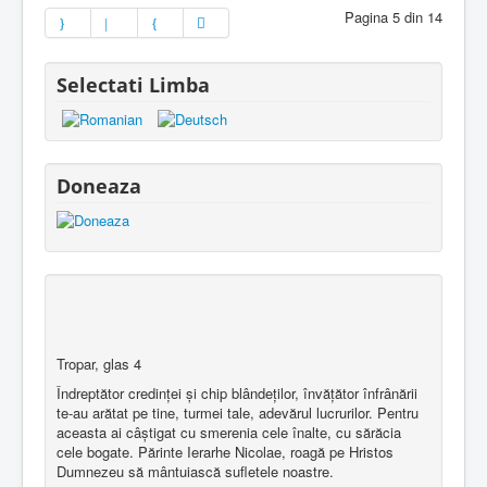
Pagina 5 din 14
Selectati Limba
Doneaza
Tropar, glas 4
Îndreptător credinţei şi chip blândeţilor, învăţător înfrânării
te-au arătat pe tine, turmei tale, adevărul lucrurilor. Pentru
aceasta ai câştigat cu smerenia cele înalte, cu sărăcia
cele bogate. Părinte Ierarhe Nicolae, roagă pe Hristos
Dumnezeu să mântuiască sufletele noastre.