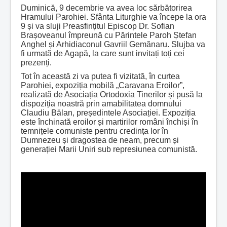
Duminică, 9 decembrie va avea loc sărbătorirea
Hramului Parohiei. Sfânta Liturghie va începe la ora
9 și va sluji Preasfințitul Episcop Dr. Sofian
Brașoveanul împreună cu Părintele Paroh Ștefan
Anghel și Arhidiaconul Gavriil Gemănaru. Slujba va
fi urmată de Agapă, la care sunt invitați toți cei
prezenți.
Tot în această zi va putea fi vizitată, în curtea
Parohiei, expoziția mobilă „Caravana Eroilor”,
realizată de Asociația Ortodoxia Tinerilor și pusă la
dispoziția noastră prin amabilitatea domnului
Claudiu Bălan, președintele Asociației. Expoziția
este închinată eroilor și martirilor români închiși în
temnițele comuniste pentru credința lor în
Dumnezeu și dragostea de neam, precum și
generației Marii Uniri sub represiunea comunistă.