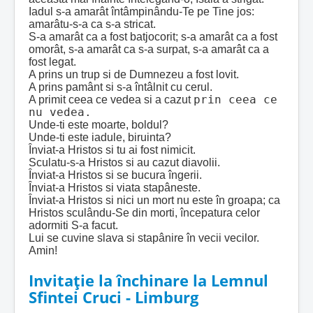
Iadul s-a amarât întâmpinându-Te pe Tine jos:
amarâtu-s-a ca s-a stricat.
S-a amarât ca a fost batjocorit; s-a amarât ca a fost
omorât, s-a amarât ca s-a surpat, s-a amarât ca a
fost legat.
A prins un trup si de Dumnezeu a fost lovit.
A prins pamânt si s-a întâlnit cu cerul.
prin ceea ce
A primit ceea ce vedea si a cazut
nu vedea.
Unde-ti este moarte, boldul?
Unde-ti este iadule, biruinta?
Înviat-a Hristos si tu ai fost nimicit.
Sculatu-s-a Hristos si au cazut diavolii.
Înviat-a Hristos si se bucura îngerii.
Înviat-a Hristos si viata stapâneste.
Înviat-a Hristos si nici un mort nu este în groapa; ca
Hristos sculându-Se din morti, începatura celor
adormiti S-a facut.
Lui se cuvine slava si stapânire în vecii vecilor.
Amin!
Invitație la închinare la Lemnul
Sfintei Cruci - Limburg