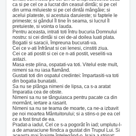
ca si pe cel ce a lucrat din ceasul dintâi; si pe cel
din urma miluieste si pe cel dintâi mângâie; si
acelui plateste, si acestuia daruieste; si faptele le
primeste; si gândul îl tine în seama, si lucrul îl
pretuieste, si vointa o lauda.
Pentru aceasta, intrati toti întru bucuria Domnului
nostru: si cei dintâi si cei de-al doilea luati plata.
Bogatii si saracii, împreuna bucurati-va.
Cei ce v-ati înfrânat si cei lenesi, cinstiti ziua.
Cei ce ati postit si cei ce n-ati postit, veseliti-va
astazi.
Masa este plina, ospatati-va toti. Vitelul este mult,
nimeni sa nu iasa flamând.
Gustati toti din ospatul credintei: împartasiti-va toti
din bogatia bunatatii.
Sa nu se plânga nimeni de lipsa, ca s-a aratat
împaratia cea de obste.
Nimeni sa nu se tânguiasca pentru pacate ca din
mormânt, iertare a rasarit.
Nimeni sa nu se teama de moarte, ca ne-a izbavit
pe noi moartea Mântuitorului; si a stins-o pe ea cel
ce a fost tinut de ea.
Pradat-a iadul, Cel ce s-a pogorât în iad; umplutu-l-
a de amaraciune fiindca a gustat din Trupul Lui. Si
aceasta mai înainte întelegând-o, Isaia a strigat: