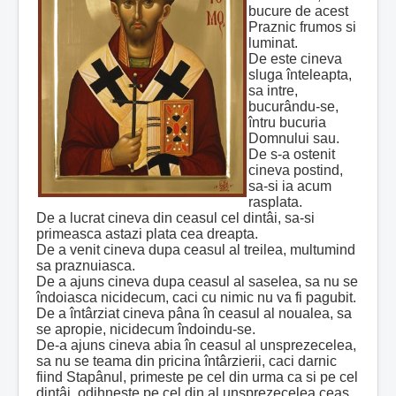
bucure de acest
Praznic frumos si
luminat.
De este cineva
sluga înteleapta,
sa intre,
bucurându-se,
întru bucuria
Domnului sau.
De s-a ostenit
cineva postind,
sa-si ia acum
rasplata.
De a lucrat cineva din ceasul cel dintâi, sa-si
primeasca astazi plata cea dreapta.
De a venit cineva dupa ceasul al treilea, multumind
sa praznuiasca.
De a ajuns cineva dupa ceasul al saselea, sa nu se
îndoiasca nicidecum, caci cu nimic nu va fi pagubit.
De a întârziat cineva pâna în ceasul al noualea, sa
se apropie, nicidecum îndoindu-se.
De-a ajuns cineva abia în ceasul al unsprezecelea,
sa nu se teama din pricina întârzierii, caci darnic
fiind Stapânul, primeste pe cel din urma ca si pe cel
dintâi, odihneste pe cel din al unsprezecelea ceas