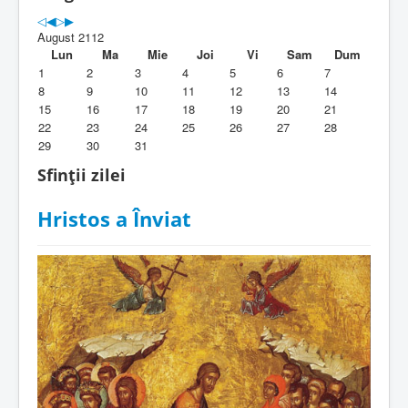
Parohia
August 2112
Duhovnicesti
Lun
Ma
Mie
Joi
Vi
Sam
Dum
1
2
3
4
5
6
7
Servicii religioase
8
9
10
11
12
13
14
15
16
17
18
19
20
21
Alte legaturi
22
23
24
25
26
27
28
29
30
31
Biblioteca Parohiei
Sfinții zilei
Foaia Parohiei
Hristos a Înviat
Activitati copii si tineri
Contact