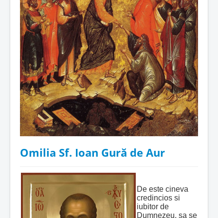
Omilia Sf. Ioan Gură de Aur
De este cineva
credincios si
iubitor de
Dumnezeu, sa se