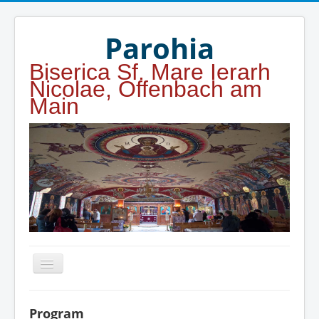
Year
Month
Year
Month
Parohia
Biserica Sf. Mare Ierarh
Nicolae, Offenbach am
Main
Home
Program