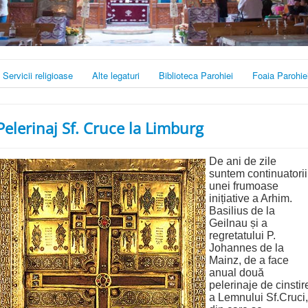
Servicii religioase
Alte legaturi
Biblioteca Parohiei
Foaia Parohie
Pelerinaj Sf. Cruce la Limburg
De ani de zile
suntem continuatorii
unei frumoase
inițiative a Arhim.
Basilius de la
Geilnau și a
regretatului P.
Johannes de la
Mainz, de a face
anual două
pelerinaje de cinstir
a Lemnului Sf.Cruci,