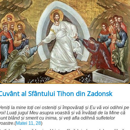
Cuvânt al Sfântului Tihon din Zadonsk
Veniți la mine toți cei osteniți și împovărați și Eu vă voi odihni pe
voi! Luați jugul Meu asupra voastră și vă învățați de la Mine că
sunt blând și smerit cu inima, și veți afla odihnă sufletelor
voastre
.(
Matei 11, 28
)