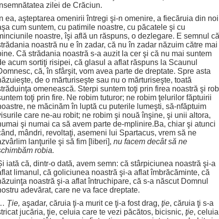
însemnătatea zilei de Crăciun.
În ea, aşteptarea omenirii întregi şi-n omenire, a fiecăruia din noi
aşa cum suntem, cu patimile noastre, cu păcatele şi cu
minciunile noastre, îşi află un răspuns, o dezlegare. E semnul c
strădania noastră nu e în zadar, că nu în zadar năzuim către mai
bine. Că strădania noastră s-a auzit la cer şi că nu mai suntem
de acum sortiţi risipei, că glasul a aflat răspuns la Scaunul
Domnesc, că, în sfârşit, vom avea parte de dreptate. Spre asta
năzuieşte, de o mărturiseşte sau nu o mărturiseşte, toată
străduinţa omenească. Sterpi suntem toţi prin firea noastră şi rob
suntem toţi prin fire. Ne robim tuturor; ne robim ţelurilor făptuirii
noastre, ne măcinăm în luptă cu puterile lumeşti, să-nfăptuim
visurile care ne-au robit; ne robim şi nouă înşine, şi unii altora,
numai şi numai ca să avem parte de-mplinire.Ba, chiar şi atunci
când, mândri, revoltaţi, asemeni lui Spartacus, vrem să ne
azvârlim lanţurile şi să fim [liberi],
nu facem decât să ne
schimbăm robia.
Şi iată că, dintr-o dată, avem semn: că stârpiciunea noastră şi-a
aflat limanul, că goliciunea noastră şi-a aflat îmbrăcăminte, că
năzuinţa noastră şi-a aflat întruchipare, că s-a născut Domnul
nostru adevărat, care ne va face dreptate.
…
Ţie,
aşadar, căruia ţi-a murit ce ţi-a fost drag,
ţie
, căruia ţi s-a
stricat jucăria, ţie, celuia care te vezi păcătos, bicisnic,
ţie
, celuia