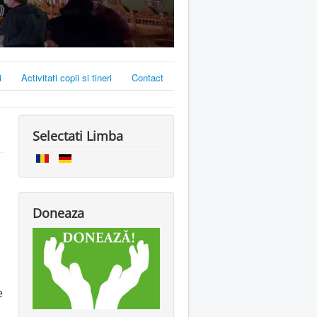
i
Activitati copii si tineri
Contact
Selectati Limba
Doneaza
e