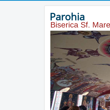
Year
Month
Year
Month
Parohia
Biserica Sf. Mar