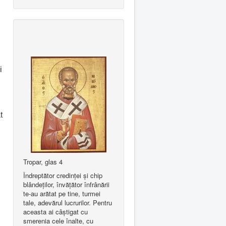
i
t
Tropar, glas 4
Îndreptător credinţei şi chip
blândeţilor, învăţător înfrânării
te-au arătat pe tine, turmei
tale, adevărul lucrurilor. Pentru
aceasta ai câştigat cu
smerenia cele înalte, cu