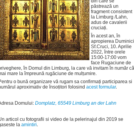
din care se
păstrează un
fragment consistent
la Limburg /Lahn,
adus de cavalerii
cruciați.
În acest an, în
apropierea Duminici
Sf.Cruci, 10. Aprilie
2022, între orele
15:00-17:00 vom
face Rugaciune de
priveghere, în Domul din Limburg, la care vă invitam în număr câ
mai mare la împreună rugăciune de mulțumire.
Pentru o bună organizare vă rugam sa confirmați participarea si
numărul aproximativ de însoțitori folosind
acest formular
.
Adresa Domului:
Domplatz, 65549 Limburg an der Lahn
Un articol cu fotografii si video de la pelerinajul din 2019 se
gaseste la
amintiri
.