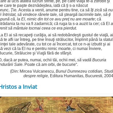
care ai ucis atâtea lucruri sfinte,
ţie,
pe care viaţa te-a zdrobit şi
pe care te paşte deznădejdea, iată că ţi s-a născut
prunc.
Ţie.
Acesta a venit, anume pentru tine, ca
să îţi zică să nu
fii întristat, să vindece rănele tale, să şteargă lacrimile tale, să-ţi
spună că, la El, nimic din tot ce avu preţ nu are moarte
; că
strădania ta nu va fi zadarnică; că ruga ta s-a auzit la cer; că El
a
venit să mântuie tocmai ceea ce era pierdut.
La El ai să recapeţi curăţia, ai să redobândeşti gustul de viaţă, a
să te afli iar întreg, pe tine însuţi strălucitor, împlinit până la statul
fiinţei tale adevărate, cu tot ce ai încercat, tot ce n-ai izbutit şi ai
să vezi că la El nu e pentru nimic moarte, ci numai Înviere,
Bucurie, Strălucire şi Viaţă fără de sfârşit.
O, dacă ar putea, numai, ochii tăi, ochii mei,
să vadă Bucuria
îndurării Sale
. Poate că am orbi, de bucurie“.
(Din: Mircea Vulcanescu,
Bunul Dumnezeu cotidian, Studi
despre religie,
Editura Humanitas, Bucuresti, 2004
Hristos a Inviat