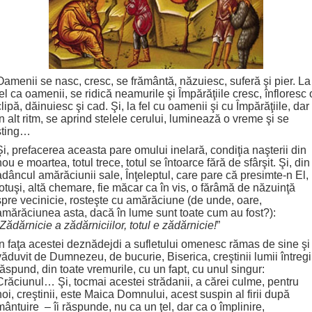
Oamenii se nasc, cresc, se frământă, năzuiesc, suferă şi pier. La
fel ca oamenii, se ridică neamurile şi Împărăţiile cresc, înfloresc 
clipă, dăinuiesc şi cad. Şi, la fel cu oamenii şi cu Împărăţiile, dar
în alt ritm, se aprind stelele cerului, luminează o vreme şi se
sting…
Şi, prefacerea aceasta pare omului inelară, condiţia naşterii din
nou e moartea, totul trece, totul se întoarce fără de sfârşit. Şi, din
adâncul amărăciunii sale, Înţeleptul, care pare că presimte-n El,
totuşi, altă chemare, fie măcar ca în vis, o fărâmă de năzuinţă
spre vecinicie, rosteşte cu amărăciune (de unde, oare,
amărăciunea asta, dacă în lume sunt toate cum au fost?):
Zădărnicie a zădărniciilor, totul e zădărnicie!
”
În faţa acestei deznădejdi a sufletului omenesc rămas de sine şi
văduvit de Dumnezeu, de bucurie, Biserica, creştinii lumii întregi
răspund, din toate vremurile, cu un fapt, cu unul singur:
Crăciunul… Şi, tocmai acestei strădanii, a cărei culme, pentru
noi, creştinii, este Maica Domnului, acest suspin al firii după
mântuire – îi răspunde, nu ca un ţel, dar ca o împlinire,