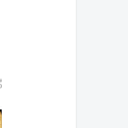
i
i
)