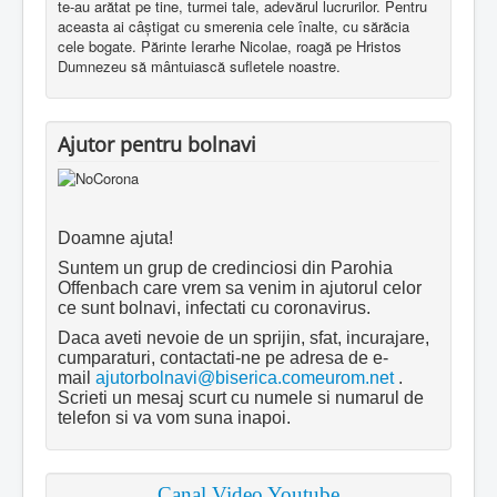
te-au arătat pe tine, turmei tale, adevărul lucrurilor. Pentru
aceasta ai câştigat cu smerenia cele înalte, cu sărăcia
cele bogate. Părinte Ierarhe Nicolae, roagă pe Hristos
Dumnezeu să mântuiască sufletele noastre.
Ajutor pentru bolnavi
Doamne ajuta!
Suntem un grup de credinciosi din Parohia
Offenbach care vrem sa venim in ajutorul celor
ce sunt bolnavi, infectati cu coronavirus.
Daca aveti nevoie de un sprijin, sfat, incurajare,
cumparaturi, contactati-ne pe adresa de e-
mail
ajutorbolnavi@biserica.comeurom.net
.
Scrieti un mesaj scurt cu numele si numarul de
telefon si va vom suna inapoi.
Canal Video Youtube