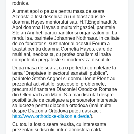
rodnica.
A urmat apoi o pauza pentru masa de seara.
Aceasta a fost deschisa cu un toast adus de
doamna Hayes mentorului sau, H.T.Engelhardt Jr.
Apoi doamna Hayes a multumit gazdei, parintele
Stefan Anghel, participantilor si organizatorilor. La
randul sa, parintele Johannes Nothhaas, in calitate
de co-fondator si sustinator al acestui Forum a
toastat pentru doamna Cornelia Hayes, care de
multi ani, neobosita, cu profesionalism si inalta
competenta pregateste si modereaza discutiile.
Dupa masa de seara, ca o perfecta completare la
tema “Dreptatea in sectorul sanatatii publice”,
parintele Stefan Anghel si domnul Ionut Plenz au
prezentat activitatile, succesele, problemele,
precum si finantarea Diaconiei Ortodoxe Romane
din Offenbach am Main. S-a mai discutat despre
posibilitatile de castigare a persoanelor interesate
sa lucreze pentru diaconia ortodoxa (mai multe
despre Diaconia Ortodoxa puteti gasi aici:
http://www.orthodoxe-diakonie.de/de/
).
Cu totul a fost o seara reusita, cu interesante
prezentari si discutii, intr-o atmosfera calda.