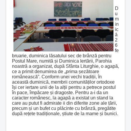
D
u
m
in
ic
ă
2
6
fe
bruarie, duminica lăsatului sec de brânză pentru
Postul Mare, numită și Duminica Iertării, Parohia
noastră a organizat, după Sfânta Liturghie, o agapă,
ce a primit denumirea de „prima șezătoare
românească”. Conform unei vechi tradiții, în
această duminică, membrii comunităților ortodoxe
își cer iertare unii de la alții pentru a petrece postul
în pace, împăcare și dragoste. Pentru a-i da un
caracter românesc, la agapă a existat un stand la
care au putut fi admirate ii din diferite zone ale țării,
precum și un bufet cu plăcinte cu brânză, pregătite
după rețete tradiționale, știute de la mame și bunici.