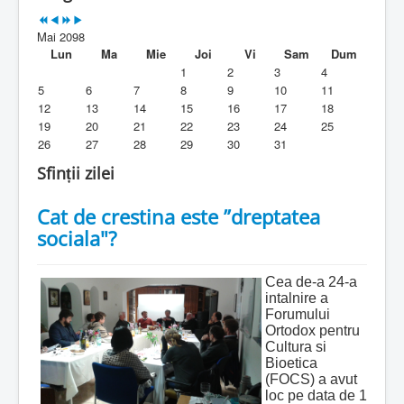
Parohia
Mai 2098
Duhovnicesti
Lun
Ma
Mie
Joi
Vi
Sam
Dum
1
2
3
4
Servicii religioase
5
6
7
8
9
10
11
12
13
14
15
16
17
18
Alte legaturi
19
20
21
22
23
24
25
26
27
28
29
30
31
Biblioteca Parohiei
Sfinții zilei
Foaia Parohiei
Cat de crestina este ”dreptatea
Activitati copii si tineri
sociala"?
Contact
Cea de-a 24-a
intalnire a
Forumului
Ortodox pentru
Cultura si
Bioetica
(FOCS) a avut
loc pe data de 1