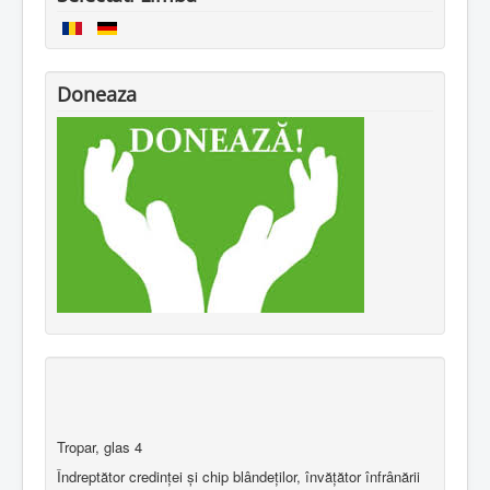
Doneaza
Tropar, glas 4
Îndreptător credinţei şi chip blândeţilor, învăţător înfrânării