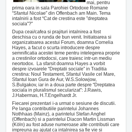
mai, pentru
prima oara in sala Parohiei Ortodoxe Romane
“Sfantul Nicolae” din Offenbach am Main. Tema
intalnirii a fost “Cat de crestina este ”dreptatea
sociala”?”
Dupa ceai/cafea si prajituri intalnirea a fost
deschisa cu o runda de bun venit. Initiatoarea si
organizatoarea acestui Forum, doamna Cornelia
Hayes, a facut o scurta introducere despre
semnificatia acestei teme pentru intelegerea proprie
a crestinilor ortodocsi, care traiesc intr-un mediu
neortodox. La sfarsit doamna Hayes a vorbit
despre izvoarele “Dreptatii sociale” in Traditia
crestina: Noul Testament, Sfantul Vasile cel Mare,
Sfantul Ioan Gura de Aur, W.S.Solowjow,
S.Bulgakov, iar in a doua parte despre “Dreptatea
sociala in pluralismul secularizat”: J.Rawis,
J.Habermas, H.T.Engelhardt Jr.
Fiecarei prezentari i-a urmat o sesiune de discutii.
Pe langa contributiile parintelui Johannes
Nothhaas (Mainz), a parintelui Stefan Anghel
(Offenbach) si a parintelui Diacon Martin Lissman
(Köln) au fost aduse numeroase alte contributii care
impreuna au ajutat ca intalnirea sa fie vie si