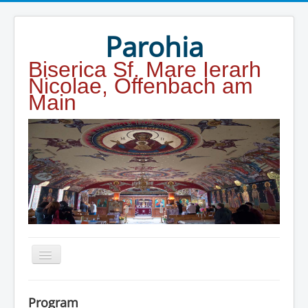
Year
Month
Year
Month
Parohia
Biserica Sf. Mare Ierarh
Nicolae, Offenbach am
Main
Home
Program