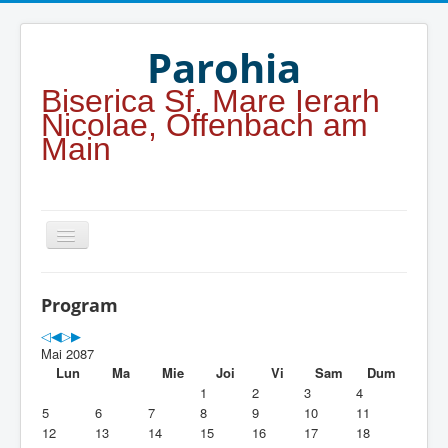
Year
Month
Year
Month
Parohia
Biserica Sf. Mare Ierarh
Nicolae, Offenbach am
Main
Home
Program
Parohia
Mai 2087
Duhovnicesti
Lun
Ma
Mie
Joi
Vi
Sam
Dum
1
2
3
4
Servicii religioase
5
6
7
8
9
10
11
12
13
14
15
16
17
18
Alte legaturi