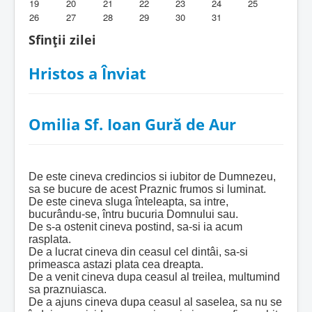
19
20
21
22
23
24
25
26
27
28
29
30
31
Biblioteca Parohiei
Sfinții zilei
Foaia Parohiei
Hristos a Înviat
Activitati copii si tineri
Contact
Omilia Sf. Ioan Gură de Aur
De este cineva credincios si iubitor de Dumnezeu,
sa se bucure de acest Praznic frumos si luminat.
De este cineva sluga înteleapta, sa intre,
bucurându-se, întru bucuria Domnului sau.
De s-a ostenit cineva postind, sa-si ia acum
rasplata.
De a lucrat cineva din ceasul cel dintâi, sa-si
primeasca astazi plata cea dreapta.
De a venit cineva dupa ceasul al treilea, multumind
sa praznuiasca.
De a ajuns cineva dupa ceasul al saselea, sa nu se