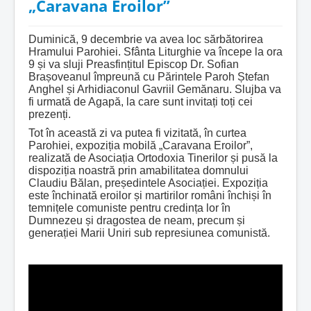
„Caravana Eroilor”
Duminică, 9 decembrie va avea loc sărbătorirea
Hramului Parohiei. Sfânta Liturghie va începe la ora
9 și va sluji Preasfințitul Episcop Dr. Sofian
Brașoveanul împreună cu Părintele Paroh Ștefan
Anghel și Arhidiaconul Gavriil Gemănaru. Slujba va
fi urmată de Agapă, la care sunt invitați toți cei
prezenți.
Tot în această zi va putea fi vizitată, în curtea
Parohiei, expoziția mobilă „Caravana Eroilor”,
realizată de Asociația Ortodoxia Tinerilor și pusă la
dispoziția noastră prin amabilitatea domnului
Claudiu Bălan, președintele Asociației. Expoziția
este închinată eroilor și martirilor români închiși în
temnițele comuniste pentru credința lor în
Dumnezeu și dragostea de neam, precum și
generației Marii Uniri sub represiunea comunistă.