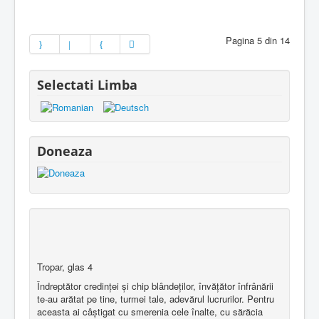
Pagina 5 din 14
Selectati Limba
Doneaza
Tropar, glas 4
Îndreptător credinţei şi chip blândeţilor, învăţător înfrânării
te-au arătat pe tine, turmei tale, adevărul lucrurilor. Pentru
aceasta ai câştigat cu smerenia cele înalte, cu sărăcia