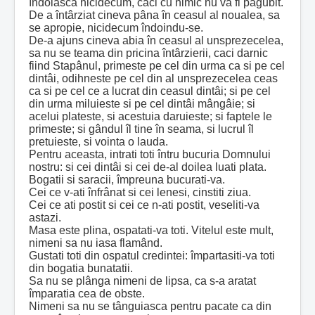
îndoiasca nicidecum, caci cu nimic nu va fi pagubit.
De a întârziat cineva pâna în ceasul al noualea, sa
se apropie, nicidecum îndoindu-se.
De-a ajuns cineva abia în ceasul al unsprezecelea,
sa nu se teama din pricina întârzierii, caci darnic
fiind Stapânul, primeste pe cel din urma ca si pe cel
dintâi, odihneste pe cel din al unsprezecelea ceas
ca si pe cel ce a lucrat din ceasul dintâi; si pe cel
din urma miluieste si pe cel dintâi mângâie; si
acelui plateste, si acestuia daruieste; si faptele le
primeste; si gândul îl tine în seama, si lucrul îl
pretuieste, si vointa o lauda.
Pentru aceasta, intrati toti întru bucuria Domnului
nostru: si cei dintâi si cei de-al doilea luati plata.
Bogatii si saracii, împreuna bucurati-va.
Cei ce v-ati înfrânat si cei lenesi, cinstiti ziua.
Cei ce ati postit si cei ce n-ati postit, veseliti-va
astazi.
Masa este plina, ospatati-va toti. Vitelul este mult,
nimeni sa nu iasa flamând.
Gustati toti din ospatul credintei: împartasiti-va toti
din bogatia bunatatii.
Sa nu se plânga nimeni de lipsa, ca s-a aratat
împaratia cea de obste.
Nimeni sa nu se tânguiasca pentru pacate ca din