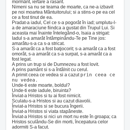
mormânt, iertare a rasarit.
Nimeni sa nu se teama de moarte, ca ne-a izbavit
pe noi moartea Mântuitorului; si a stins-o pe ea cel
ce a fost tinut de ea.
Pradat-a iadul, Cel ce s-a pogorât în iad; umplutu-l-
a de amaraciune fiindca a gustat din Trupul Lui. Si
aceasta mai înainte întelegând-o, Isaia a strigat:
Iadul s-a amarât întâmpinându-Te pe Tine jos:
amarâtu-s-a ca s-a stricat.
S-a amarât ca a fost batjocorit; s-a amarât ca a fost
omorât, s-a amarât ca s-a surpat, s-a amarât ca a
fost legat.
A prins un trup si de Dumnezeu a fost lovit.
A prins pamânt si s-a întâlnit cu cerul.
prin ceea ce
A primit ceea ce vedea si a cazut
nu vedea.
Unde-ti este moarte, boldul?
Unde-ti este iadule, biruinta?
Înviat-a Hristos si tu ai fost nimicit.
Sculatu-s-a Hristos si au cazut diavolii.
Înviat-a Hristos si se bucura îngerii.
Înviat-a Hristos si viata stapâneste.
Înviat-a Hristos si nici un mort nu este în groapa; ca
Hristos sculându-Se din morti, începatura celor
adormiti S-a facut.