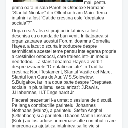
mai, pentru
prima oara in sala Parohiei Ortodoxe Romane
“Sfantul Nicolae” din Offenbach am Main. Tema
intalnirii a fost “Cat de crestina este ”dreptatea
sociala”?”
Dupa ceai/cafea si prajituri intalnirea a fost
deschisa cu o runda de bun venit. Initiatoarea si
organizatoarea acestui Forum, doamna Cornelia
Hayes, a facut o scurta introducere despre
semnificatia acestei teme pentru intelegerea proprie
a crestinilor ortodocsi, care traiesc intr-un mediu
neortodox. La sfarsit doamna Hayes a vorbit
despre izvoarele “Dreptatii sociale” in Traditia
crestina: Noul Testament, Sfantul Vasile cel Mare,
Sfantul Ioan Gura de Aur, W.S.Solowjow,
S.Bulgakov, iar in a doua parte despre “Dreptatea
sociala in pluralismul secularizat”: J.Rawis,
J.Habermas, H.T.Engelhardt Jr.
Fiecarei prezentari i-a urmat o sesiune de discutii.
Pe langa contributiile parintelui Johannes
Nothhaas (Mainz), a parintelui Stefan Anghel
(Offenbach) si a parintelui Diacon Martin Lissman
(Köln) au fost aduse numeroase alte contributii care
impreuna au ajutat ca intalnirea sa fie vie si