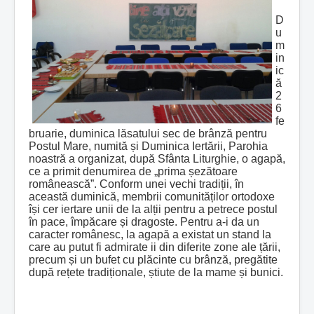
D
u
m
in
ic
ă
2
6
fe
bruarie, duminica lăsatului sec de brânză pentru
Postul Mare, numită și Duminica Iertării, Parohia
noastră a organizat, după Sfânta Liturghie, o agapă,
ce a primit denumirea de „prima șezătoare
românească”. Conform unei vechi tradiții, în
această duminică, membrii comunităților ortodoxe
își cer iertare unii de la alții pentru a petrece postul
în pace, împăcare și dragoste. Pentru a-i da un
caracter românesc, la agapă a existat un stand la
care au putut fi admirate ii din diferite zone ale țării,
precum și un bufet cu plăcinte cu brânză, pregătite
după rețete tradiționale, știute de la mame și bunici.