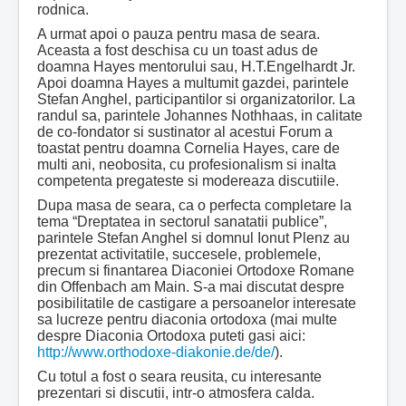
rodnica.
A urmat apoi o pauza pentru masa de seara.
Aceasta a fost deschisa cu un toast adus de
doamna Hayes mentorului sau, H.T.Engelhardt Jr.
Apoi doamna Hayes a multumit gazdei, parintele
Stefan Anghel, participantilor si organizatorilor. La
randul sa, parintele Johannes Nothhaas, in calitate
de co-fondator si sustinator al acestui Forum a
toastat pentru doamna Cornelia Hayes, care de
multi ani, neobosita, cu profesionalism si inalta
competenta pregateste si modereaza discutiile.
Dupa masa de seara, ca o perfecta completare la
tema “Dreptatea in sectorul sanatatii publice”,
parintele Stefan Anghel si domnul Ionut Plenz au
prezentat activitatile, succesele, problemele,
precum si finantarea Diaconiei Ortodoxe Romane
din Offenbach am Main. S-a mai discutat despre
posibilitatile de castigare a persoanelor interesate
sa lucreze pentru diaconia ortodoxa (mai multe
despre Diaconia Ortodoxa puteti gasi aici:
http://www.orthodoxe-diakonie.de/de/
).
Cu totul a fost o seara reusita, cu interesante
prezentari si discutii, intr-o atmosfera calda.