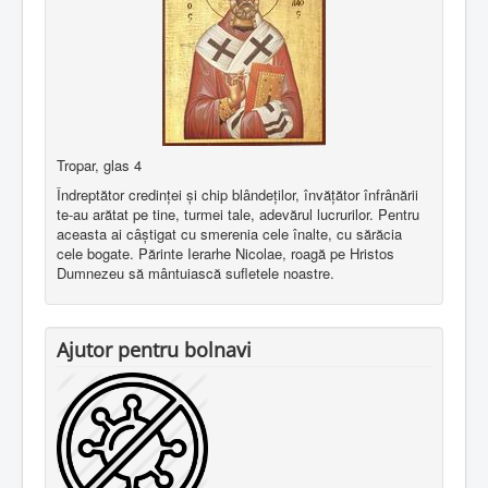
Tropar, glas 4
Îndreptător credinţei şi chip blândeţilor, învăţător înfrânării
te-au arătat pe tine, turmei tale, adevărul lucrurilor. Pentru
aceasta ai câştigat cu smerenia cele înalte, cu sărăcia
cele bogate. Părinte Ierarhe Nicolae, roagă pe Hristos
Dumnezeu să mântuiască sufletele noastre.
Ajutor pentru bolnavi