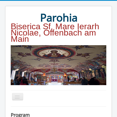
Year
Month
Year
Month
Parohia
Biserica Sf. Mare Ierarh
Nicolae, Offenbach am
Main
Home
Program