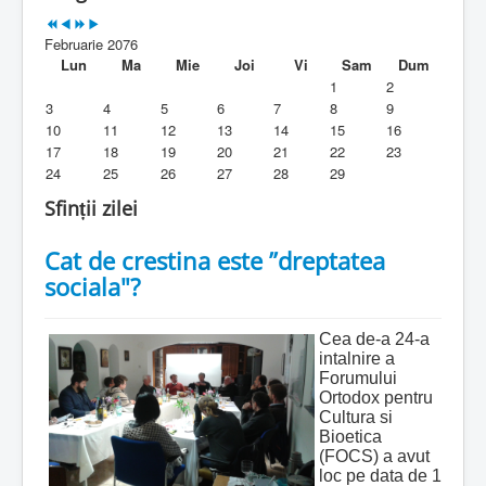
Parohia
Februarie 2076
Duhovnicesti
Lun
Ma
Mie
Joi
Vi
Sam
Dum
1
2
Servicii religioase
3
4
5
6
7
8
9
10
11
12
13
14
15
16
Alte legaturi
17
18
19
20
21
22
23
24
25
26
27
28
29
Biblioteca Parohiei
Sfinții zilei
Foaia Parohiei
Cat de crestina este ”dreptatea
Activitati copii si tineri
sociala"?
Contact
Cea de-a 24-a
intalnire a
Forumului
Ortodox pentru
Cultura si
Bioetica
(FOCS) a avut
loc pe data de 1