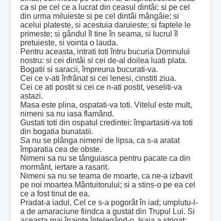
ca si pe cel ce a lucrat din ceasul dintâi; si pe cel
din urma miluieste si pe cel dintâi mângâie; si
acelui plateste, si acestuia daruieste; si faptele le
primeste; si gândul îl tine în seama, si lucrul îl
pretuieste, si vointa o lauda.
Pentru aceasta, intrati toti întru bucuria Domnului
nostru: si cei dintâi si cei de-al doilea luati plata.
Bogatii si saracii, împreuna bucurati-va.
Cei ce v-ati înfrânat si cei lenesi, cinstiti ziua.
Cei ce ati postit si cei ce n-ati postit, veseliti-va
astazi.
Masa este plina, ospatati-va toti. Vitelul este mult,
nimeni sa nu iasa flamând.
Gustati toti din ospatul credintei: împartasiti-va toti
din bogatia bunatatii.
Sa nu se plânga nimeni de lipsa, ca s-a aratat
împaratia cea de obste.
Nimeni sa nu se tânguiasca pentru pacate ca din
mormânt, iertare a rasarit.
Nimeni sa nu se teama de moarte, ca ne-a izbavit
pe noi moartea Mântuitorului; si a stins-o pe ea cel
ce a fost tinut de ea.
Pradat-a iadul, Cel ce s-a pogorât în iad; umplutu-l-
a de amaraciune fiindca a gustat din Trupul Lui. Si
aceasta mai înainte întelegând-o, Isaia a strigat: