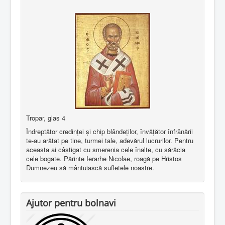
Tropar, glas 4
Îndreptător credinţei şi chip blândeţilor, învăţător înfrânării
te-au arătat pe tine, turmei tale, adevărul lucrurilor. Pentru
aceasta ai câştigat cu smerenia cele înalte, cu sărăcia
cele bogate. Părinte Ierarhe Nicolae, roagă pe Hristos
Dumnezeu să mântuiască sufletele noastre.
Ajutor pentru bolnavi