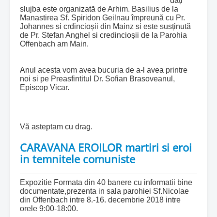
dați
slujba este organizată de Arhim. Basilius de la
Manastirea Sf. Spiridon Geilnau împreună cu Pr.
Johannes si crdincioșii din Mainz si este susținută
de Pr. Stefan Anghel si credincioșii de la Parohia
Offenbach am Main.
Anul acesta vom avea bucuria de a-l avea printre
noi si pe Preasfintitul Dr. Sofian Brasoveanul,
Episcop Vicar.
Vă asteptam cu drag.
CARAVANA EROILOR martiri si eroi
in temnitele comuniste
Expozitie Formata din 40 banere cu informatii bine
documentate,prezenta in sala parohiei Sf.Nicolae
din Offenbach intre 8.-16. decembrie 2018 intre
orele 9:00-18:00.