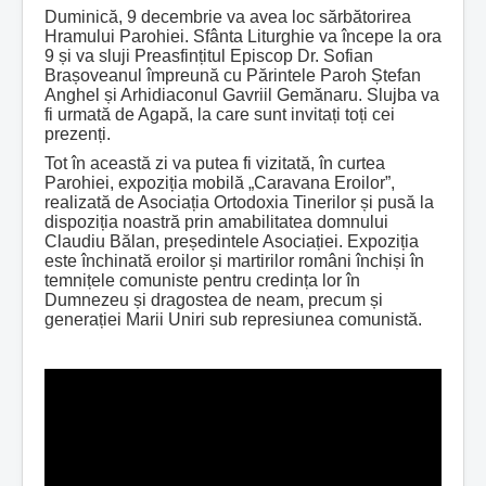
Duminică, 9 decembrie va avea loc sărbătorirea
Hramului Parohiei. Sfânta Liturghie va începe la ora
9 și va sluji Preasfințitul Episcop Dr. Sofian
Brașoveanul împreună cu Părintele Paroh Ștefan
Anghel și Arhidiaconul Gavriil Gemănaru. Slujba va
fi urmată de Agapă, la care sunt invitați toți cei
prezenți.
Tot în această zi va putea fi vizitată, în curtea
Parohiei, expoziția mobilă „Caravana Eroilor”,
realizată de Asociația Ortodoxia Tinerilor și pusă la
dispoziția noastră prin amabilitatea domnului
Claudiu Bălan, președintele Asociației. Expoziția
este închinată eroilor și martirilor români închiși în
temnițele comuniste pentru credința lor în
Dumnezeu și dragostea de neam, precum și
generației Marii Uniri sub represiunea comunistă.