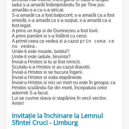
Iadul s-a amarât întâmpinându-Te pe Tine jos:
amarâtu-s-a ca s-a stricat.
S-a amarât ca a fost batjocorit; s-a amarât ca a fost
omorât, s-a amarât ca s-a surpat, s-a amarât ca a
fost legat.
A prins un trup si de Dumnezeu a fost lovit.
A prins pamânt si s-a întâlnit cu cerul.
prin ceea ce
A primit ceea ce vedea si a cazut
nu vedea.
Unde-ti este moarte, boldul?
Unde-ti este iadule, biruinta?
Înviat-a Hristos si tu ai fost nimicit.
Sculatu-s-a Hristos si au cazut diavolii.
Înviat-a Hristos si se bucura îngerii.
Înviat-a Hristos si viata stapâneste.
Înviat-a Hristos si nici un mort nu este în groapa; ca
Hristos sculându-Se din morti, începatura celor
adormiti S-a facut.
Lui se cuvine slava si stapânire în vecii vecilor.
Amin!
Invitație la închinare la Lemnul
Sfintei Cruci - Limburg