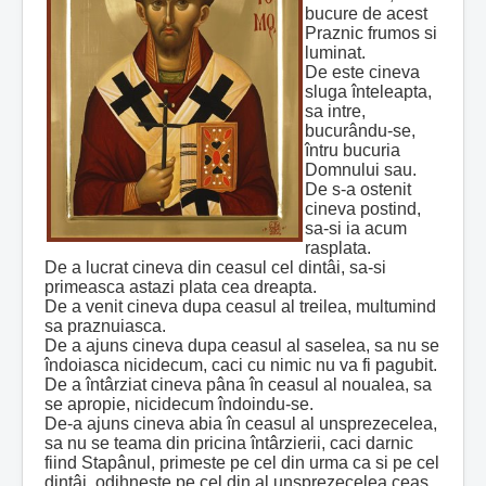
bucure de acest
Praznic frumos si
luminat.
De este cineva
sluga înteleapta,
sa intre,
bucurându-se,
întru bucuria
Domnului sau.
De s-a ostenit
cineva postind,
sa-si ia acum
rasplata.
De a lucrat cineva din ceasul cel dintâi, sa-si
primeasca astazi plata cea dreapta.
De a venit cineva dupa ceasul al treilea, multumind
sa praznuiasca.
De a ajuns cineva dupa ceasul al saselea, sa nu se
îndoiasca nicidecum, caci cu nimic nu va fi pagubit.
De a întârziat cineva pâna în ceasul al noualea, sa
se apropie, nicidecum îndoindu-se.
De-a ajuns cineva abia în ceasul al unsprezecelea,
sa nu se teama din pricina întârzierii, caci darnic
fiind Stapânul, primeste pe cel din urma ca si pe cel
dintâi, odihneste pe cel din al unsprezecelea ceas