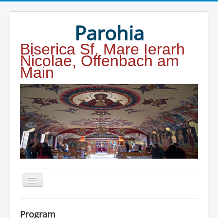
Year
Month
Year
Month
Parohia
Biserica Sf. Mare Ierarh
Nicolae, Offenbach am
Main
Home
Program