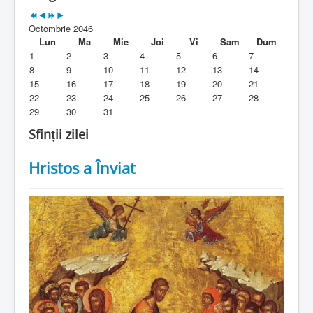
Parohia
Octombrie 2046
Duhovnicesti
Lun
Ma
Mie
Joi
Vi
Sam
Dum
1
2
3
4
5
6
7
Servicii religioase
8
9
10
11
12
13
14
15
16
17
18
19
20
21
Alte legaturi
22
23
24
25
26
27
28
29
30
31
Biblioteca Parohiei
Sfinții zilei
Foaia Parohiei
Hristos a Înviat
Activitati copii si tineri
Contact