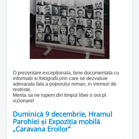
O prezentare exceptionala, bine documentata cu
informatii si fotografii,orin care se dezvaluie
adevarata fata a poporului roman, in vremuri de
restriste.
Merita sa ne rupem din timpul liber o ora pt
vizionare!
Duminică 9 decembrie, Hramul
Parohiei și Expoziția mobilă
„Caravana Eroilor”