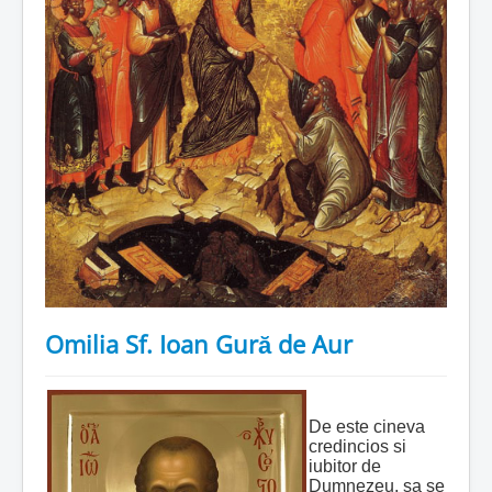
Omilia Sf. Ioan Gură de Aur
De este cineva
credincios si
iubitor de
Dumnezeu, sa se