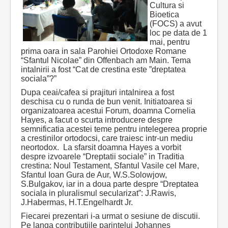
Cultura si
Bioetica
(FOCS) a avut
loc pe data de 1
mai, pentru
prima oara in sala Parohiei Ortodoxe Romane
“Sfantul Nicolae” din Offenbach am Main. Tema
intalnirii a fost “Cat de crestina este ”dreptatea
sociala”?”
Dupa ceai/cafea si prajituri intalnirea a fost
deschisa cu o runda de bun venit. Initiatoarea si
organizatoarea acestui Forum, doamna Cornelia
Hayes, a facut o scurta introducere despre
semnificatia acestei teme pentru intelegerea proprie
a crestinilor ortodocsi, care traiesc intr-un mediu
neortodox. La sfarsit doamna Hayes a vorbit
despre izvoarele “Dreptatii sociale” in Traditia
crestina: Noul Testament, Sfantul Vasile cel Mare,
Sfantul Ioan Gura de Aur, W.S.Solowjow,
S.Bulgakov, iar in a doua parte despre “Dreptatea
sociala in pluralismul secularizat”: J.Rawis,
J.Habermas, H.T.Engelhardt Jr.
Fiecarei prezentari i-a urmat o sesiune de discutii.
Pe langa contributiile parintelui Johannes