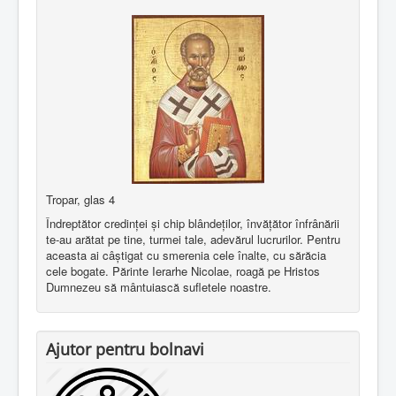
Tropar, glas 4
Îndreptător credinţei şi chip blândeţilor, învăţător înfrânării
te-au arătat pe tine, turmei tale, adevărul lucrurilor. Pentru
aceasta ai câştigat cu smerenia cele înalte, cu sărăcia
cele bogate. Părinte Ierarhe Nicolae, roagă pe Hristos
Dumnezeu să mântuiască sufletele noastre.
Ajutor pentru bolnavi