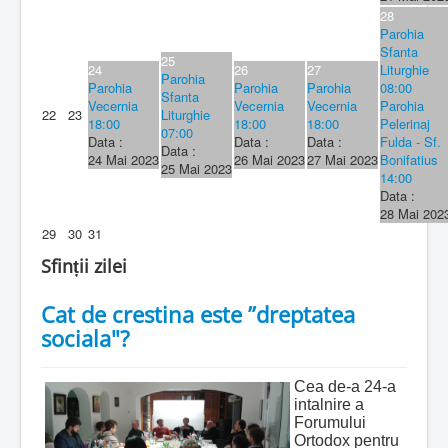
28
Parohia
Sfanta
25
24
26
27
Liturghie
Parohia
Parohia
Parohia
Parohia
08:00
Sfanta
Vecernia
Vecernia
Vecernia
Parohia
22
23
Liturghie
18:00
18:00
18:00
Pelerinaj
07:00
Data :
Data :
Data :
Fulda - Sf.
Data :
24 Mai 2023
26 Mai 2023
27 Mai 2023
Bonifatius
25 Mai 2023
14:00
Data :
28 Mai 202
29
30
31
Sfinții zilei
Cat de crestina este ”dreptatea
sociala"?
Cea de-a 24-a
intalnire a
Forumului
Ortodox pentru