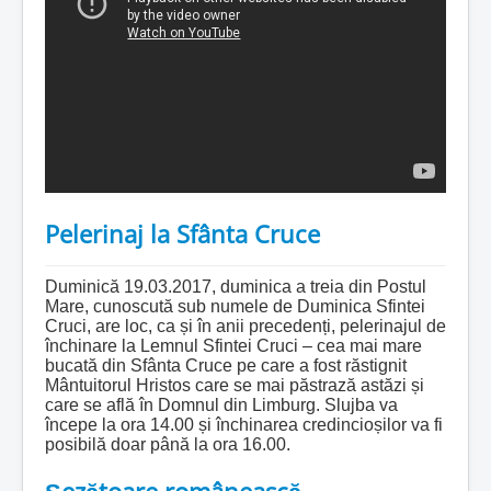
Pelerinaj la Sfânta Cruce
Duminică 19.03.2017, duminica a treia din Postul
Mare, cunoscută sub numele de Duminica Sfintei
Cruci, are loc, ca și în anii precedenți, pelerinajul de
închinare la Lemnul Sfintei Cruci – cea mai mare
bucată din Sfânta Cruce pe care a fost răstignit
Mântuitorul Hristos care se mai păstrază astăzi și
care se află în Domnul din Limburg. Slujba va
începe la ora 14.00 și închinarea credincioșilor va fi
posibilă doar până la ora 16.00.
Șezătoare românească