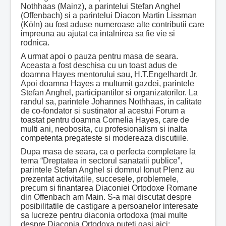
Nothhaas (Mainz), a parintelui Stefan Anghel
(Offenbach) si a parintelui Diacon Martin Lissman
(Köln) au fost aduse numeroase alte contributii care
impreuna au ajutat ca intalnirea sa fie vie si
rodnica.
A urmat apoi o pauza pentru masa de seara.
Aceasta a fost deschisa cu un toast adus de
doamna Hayes mentorului sau, H.T.Engelhardt Jr.
Apoi doamna Hayes a multumit gazdei, parintele
Stefan Anghel, participantilor si organizatorilor. La
randul sa, parintele Johannes Nothhaas, in calitate
de co-fondator si sustinator al acestui Forum a
toastat pentru doamna Cornelia Hayes, care de
multi ani, neobosita, cu profesionalism si inalta
competenta pregateste si modereaza discutiile.
Dupa masa de seara, ca o perfecta completare la
tema “Dreptatea in sectorul sanatatii publice”,
parintele Stefan Anghel si domnul Ionut Plenz au
prezentat activitatile, succesele, problemele,
precum si finantarea Diaconiei Ortodoxe Romane
din Offenbach am Main. S-a mai discutat despre
posibilitatile de castigare a persoanelor interesate
sa lucreze pentru diaconia ortodoxa (mai multe
despre Diaconia Ortodoxa puteti gasi aici: