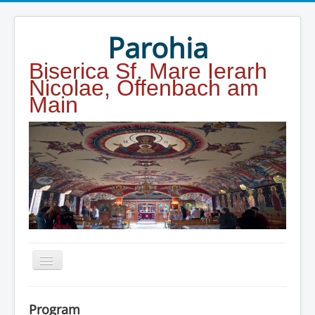
Year
Month
Year
Month
Parohia
Biserica Sf. Mare Ierarh
Nicolae, Offenbach am
Main
Home
Program