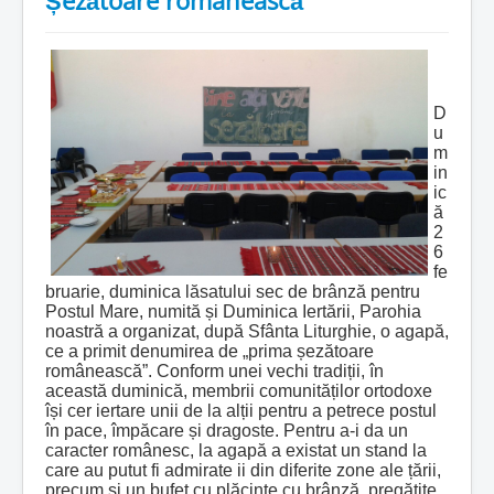
D
u
m
in
ic
ă
2
6
fe
bruarie, duminica lăsatului sec de brânză pentru
Postul Mare, numită și Duminica Iertării, Parohia
noastră a organizat, după Sfânta Liturghie, o agapă,
ce a primit denumirea de „prima șezătoare
românească”. Conform unei vechi tradiții, în
această duminică, membrii comunităților ortodoxe
își cer iertare unii de la alții pentru a petrece postul
în pace, împăcare și dragoste. Pentru a-i da un
caracter românesc, la agapă a existat un stand la
care au putut fi admirate ii din diferite zone ale țării,
precum și un bufet cu plăcinte cu brânză, pregătite