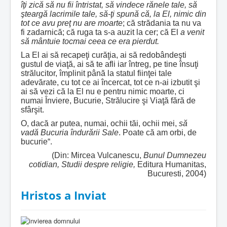
îţi zică să nu fii întristat, să vindece rănele tale, să
şteargă lacrimile tale, să-ţi spună că, la El, nimic din
tot ce avu preţ nu are moarte
; că strădania ta nu va
fi zadarnică; că ruga ta s-a auzit la cer; că El
a venit
să mântuie tocmai ceea ce era pierdut.
La El ai să recapeţi curăţia, ai să redobândeşti
gustul de viaţă, ai să te afli iar întreg, pe tine însuţi
strălucitor, împlinit până la statul fiinţei tale
adevărate, cu tot ce ai încercat, tot ce n-ai izbutit şi
ai să vezi că la El nu e pentru nimic moarte, ci
numai Înviere, Bucurie, Strălucire şi Viaţă fără de
sfârşit.
O, dacă ar putea, numai, ochii tăi, ochii mei,
să
vadă Bucuria îndurării Sale
. Poate că am orbi, de
bucurie“.
(Din: Mircea Vulcanescu,
Bunul Dumnezeu
cotidian, Studii despre religie,
Editura Humanitas,
Bucuresti, 2004)
Hristos a Inviat