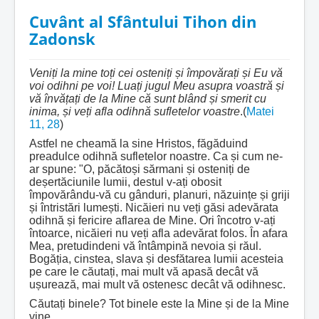
Cuvânt al Sfântului Tihon din
Zadonsk
Veniți la mine toți cei osteniți și împovărați și Eu vă
voi odihni pe voi! Luați jugul Meu asupra voastră și
vă învățați de la Mine că sunt blând și smerit cu
inima, și veți afla odihnă sufletelor voastre
.(
Matei
11, 28
)
Astfel ne cheamă la sine Hristos, făgăduind
preadulce odihnă sufletelor noastre. Ca și cum ne-
ar spune: "O, păcătoși sărmani și osteniți de
deșertăciunile lumii, destul v-ați obosit
împovărându-vă cu gânduri, planuri, năzuințe și griji
și întristări lumești. Nicăieri nu veți găsi adevărata
odihnă și fericire aflarea de Mine. Ori încotro v-ați
întoarce, nicăieri nu veți afla adevărat folos. În afara
Mea, pretudindeni vă întâmpină nevoia și răul.
Bogăția, cinstea, slava și desfătarea lumii acesteia
pe care le căutați, mai mult vă apasă decât vă
ușurează, mai mult vă ostenesc decât vă odihnesc.
Căutați binele? Tot binele este la Mine și de la Mine
vine.