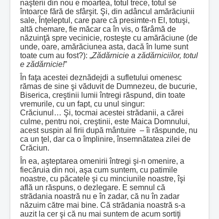
naşterii din nou e moartea, totul trece, totul se
întoarce fără de sfârşit. Şi, din adâncul amărăciunii
sale, Înţeleptul, care pare că presimte-n El, totuşi,
altă chemare, fie măcar ca în vis, o fărâmă de
năzuinţă spre vecinicie, rosteşte cu amărăciune (de
unde, oare, amărăciunea asta, dacă în lume sunt
toate cum au fost?): „
Zădărnicie a zădărniciilor, totul
e zădărnicie!
”
În faţa acestei deznădejdi a sufletului omenesc
rămas de sine şi văduvit de Dumnezeu, de bucurie,
Biserica, creştinii lumii întregi răspund, din toate
vremurile, cu un fapt, cu unul singur:
Crăciunul… Şi, tocmai acestei strădanii, a cărei
culme, pentru noi, creştinii, este Maica Domnului,
acest suspin al firii după mântuire – îi răspunde, nu
ca un ţel, dar ca o împlinire, însemnătatea zilei de
Crăciun.
În ea, aşteptarea omenirii întregi şi-n omenire, a
fiecăruia din noi, aşa cum suntem, cu patimile
noastre, cu păcatele şi cu minciunile noastre, îşi
află un răspuns, o dezlegare. E semnul că
strădania noastră nu e în zadar, că nu în zadar
năzuim către mai bine. Că strădania noastră s-a
auzit la cer şi că nu mai suntem de acum sortiţi