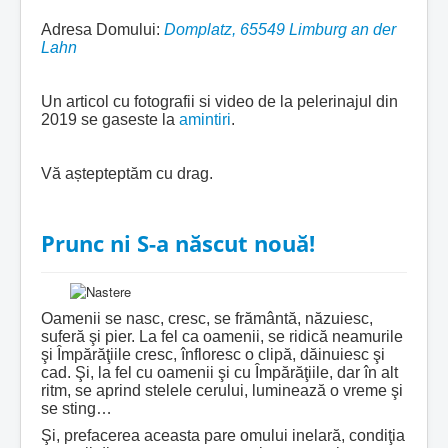
Adresa Domului:
Domplatz, 65549 Limburg an der
Lahn
Un articol cu fotografii si video de la pelerinajul din
2019 se gaseste la
amintiri
.
Vă aștepteptăm cu drag.
Prunc ni S-a născut nouă!
Oamenii se nasc, cresc, se frământă, năzuiesc,
suferă şi pier. La fel ca oamenii, se ridică neamurile
şi Împărăţiile cresc, înfloresc o clipă, dăinuiesc şi
cad. Şi, la fel cu oamenii şi cu Împărăţiile, dar în alt
ritm, se aprind stelele cerului, luminează o vreme şi
se sting…
Şi, prefacerea aceasta pare omului inelară, condiţia