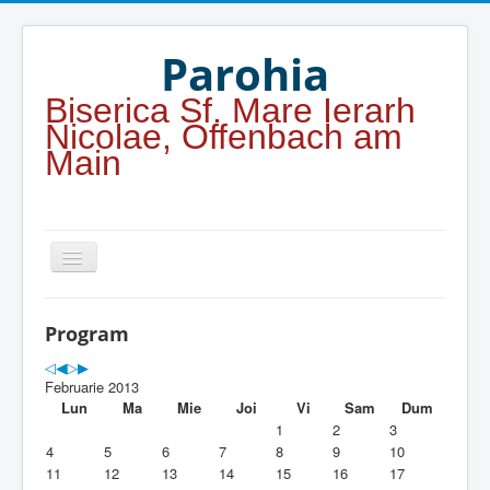
Year
Month
Year
Month
Parohia
Biserica Sf. Mare Ierarh
Nicolae, Offenbach am
Main
Home
Program
Parohia
Februarie 2013
Duhovnicesti
Lun
Ma
Mie
Joi
Vi
Sam
Dum
1
2
3
Servicii religioase
4
5
6
7
8
9
10
11
12
13
14
15
16
17
Alte legaturi