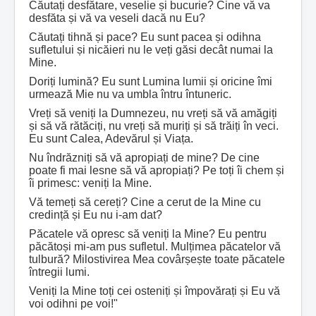
Căutați desfătare, veselie și bucurie? Cine vă va
desfăta și vă va veseli dacă nu Eu?
Căutați tihnă și pace? Eu sunt pacea și odihna
sufletului și nicăieri nu le veți găsi decât numai la
Mine.
Doriți lumină? Eu sunt Lumina lumii și oricine îmi
urmează Mie nu va umbla întru întuneric.
Vreți să veniți la Dumnezeu, nu vreți să vă amăgiți
și să vă rătăciți, nu vreți să muriți și să trăiți în veci.
Eu sunt Calea, Adevărul și Viața.
Nu îndrăzniți să vă apropiați de mine? De cine
poate fi mai lesne să vă apropiați? Pe toți îi chem și
îi primesc: veniți la Mine.
Vă temeți să cereți? Cine a cerut de la Mine cu
credință și Eu nu i-am dat?
Păcatele vă opresc să veniți la Mine? Eu pentru
păcătoși mi-am pus sufletul. Mulțimea păcatelor vă
tulbură? Milostivirea Mea covârșește toate păcatele
întregii lumi.
Veniți la Mine toți cei osteniți și împovărați și Eu vă
voi odihni pe voi!"