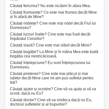
Căutați fericirea? Nu este nicăieri în afara Mea.
Căutați frumusețe? Ce este mai frumos decât Mine
și în afară de Mine?
Căutați noblețe? Cine este mai nobil decât Fiul lui
Dumnezeu?
Căutați lucruri înalte? Cine este mai înalt decât
Împăratul Cerurilor?
Căutați slavă? Cine este mai slăvit decât Mine?
Căutați bogăție? La Mine și în mâna Mea este toată
bogăția cea nestricăcioasă.
Căutați înțelepciune? Eu sunt Înțelepciunea lui
Dumnezeu.
Căutați prietenie? Cine este mai plăcut și mai
iubitor decât Mine care mi-am pus sufletul pentru
toți?
Căutați ajutor și ocrotire? Cine vă va ajuta și vă va
ocroti, dacă nu Eu?
Căutați doctor? Cine vă va vindeca dacă nu Eu,
doctorul sufletelor și al trupurilor?