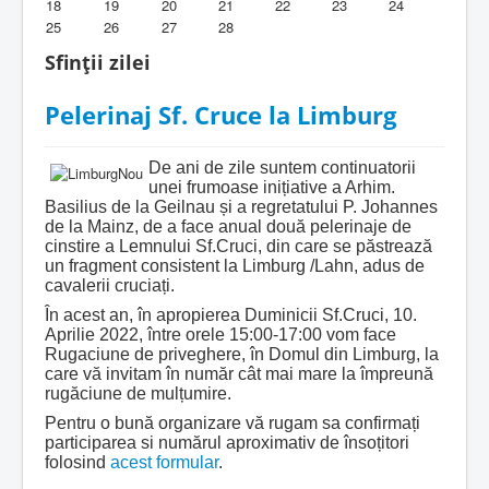
18
19
20
21
22
23
24
25
26
27
28
Biblioteca Parohiei
Sfinții zilei
Foaia Parohiei
Pelerinaj Sf. Cruce la Limburg
Activitati copii si tineri
Contact
De ani de zile suntem continuatorii
unei frumoase inițiative a Arhim.
Basilius de la Geilnau și a regretatului P. Johannes
de la Mainz, de a face anual două pelerinaje de
cinstire a Lemnului Sf.Cruci, din care se păstrează
un fragment consistent la Limburg /Lahn, adus de
cavalerii cruciați.
În acest an, în apropierea Duminicii Sf.Cruci, 10.
Aprilie 2022, între orele 15:00-17:00 vom face
Rugaciune de priveghere, în Domul din Limburg, la
care vă invitam în număr cât mai mare la împreună
rugăciune de mulțumire.
Pentru o bună organizare vă rugam sa confirmați
participarea si numărul aproximativ de însoțitori
folosind
acest formular
.