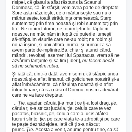
risipei, că glasul a aflat răspuns la Scaunul
Domnesc, că, în sfârşit, vom avea parte de dreptate.
Spre asta năzuieşte, de o mărturiseşte sau nu o
mărturiseşte, toată străduinţa omenească. Sterpi
suntem toţi prin firea noastră şi robi suntem toţi prin
fire. Ne robim tuturor; ne robim ţelurilor făptuirii
noastre, ne măcinăm în luptă cu puterile lumeşti,
să-nfăptuim visurile care ne-au robit; ne robim şi
nouă înşine, şi unii altora, numai şi numai ca să
avem parte de-mplinire.Ba, chiar şi atunci când,
mândri, revoltaţi, asemeni lui Spartacus, vrem să ne
azvârlim lanţurile şi să fim [liberi],
nu facem decât
să ne schimbăm robia.
Şi iată că, dintr-o dată, avem semn: că stârpiciunea
noastră şi-a aflat limanul, că goliciunea noastră şi-a
aflat îmbrăcăminte, că năzuinţa noastră şi-a aflat
întruchipare, că s-a născut Domnul nostru adevărat,
care ne va face dreptate.
…
Ţie,
aşadar, căruia ţi-a murit ce ţi-a fost drag,
ţie
,
căruia ţi s-a stricat jucăria, ţie, celuia care te vezi
păcătos, bicisnic,
ţie
, celuia care ai ucis atâtea
lucruri sfinte,
ţie,
pe care viaţa te-a zdrobit şi pe care
te paşte deznădejdea, iată că ţi s-a născut
prunc.
Ţie.
Acesta a venit, anume pentru tine, ca
să