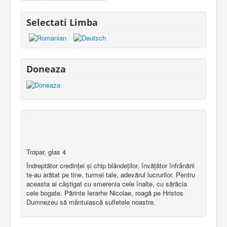
Selectati Limba
Doneaza
Tropar, glas 4
Îndreptător credinţei şi chip blândeţilor, învăţător înfrânării
te-au arătat pe tine, turmei tale, adevărul lucrurilor. Pentru
aceasta ai câştigat cu smerenia cele înalte, cu sărăcia
cele bogate. Părinte Ierarhe Nicolae, roagă pe Hristos
Dumnezeu să mântuiască sufletele noastre.