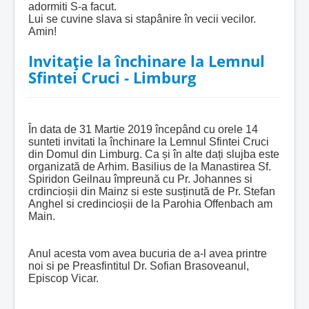
adormiti S-a facut.
Lui se cuvine slava si stapânire în vecii vecilor.
Amin!
Invitație la închinare la Lemnul
Sfintei Cruci - Limburg
În data de 31 Martie 2019 începând cu orele 14
sunteti invitati la închinare la Lemnul Sfintei Cruci
din Domul din Limburg. Ca și în alte dați slujba este
organizată de Arhim. Basilius de la Manastirea Sf.
Spiridon Geilnau împreună cu Pr. Johannes si
crdincioșii din Mainz si este susținută de Pr. Stefan
Anghel si credincioșii de la Parohia Offenbach am
Main.
Anul acesta vom avea bucuria de a-l avea printre
noi si pe Preasfintitul Dr. Sofian Brasoveanul,
Episcop Vicar.