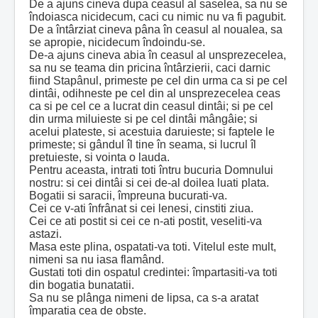
De a ajuns cineva dupa ceasul al saselea, sa nu se
îndoiasca nicidecum, caci cu nimic nu va fi pagubit.
De a întârziat cineva pâna în ceasul al noualea, sa
se apropie, nicidecum îndoindu-se.
De-a ajuns cineva abia în ceasul al unsprezecelea,
sa nu se teama din pricina întârzierii, caci darnic
fiind Stapânul, primeste pe cel din urma ca si pe cel
dintâi, odihneste pe cel din al unsprezecelea ceas
ca si pe cel ce a lucrat din ceasul dintâi; si pe cel
din urma miluieste si pe cel dintâi mângâie; si
acelui plateste, si acestuia daruieste; si faptele le
primeste; si gândul îl tine în seama, si lucrul îl
pretuieste, si vointa o lauda.
Pentru aceasta, intrati toti întru bucuria Domnului
nostru: si cei dintâi si cei de-al doilea luati plata.
Bogatii si saracii, împreuna bucurati-va.
Cei ce v-ati înfrânat si cei lenesi, cinstiti ziua.
Cei ce ati postit si cei ce n-ati postit, veseliti-va
astazi.
Masa este plina, ospatati-va toti. Vitelul este mult,
nimeni sa nu iasa flamând.
Gustati toti din ospatul credintei: împartasiti-va toti
din bogatia bunatatii.
Sa nu se plânga nimeni de lipsa, ca s-a aratat
împaratia cea de obste.