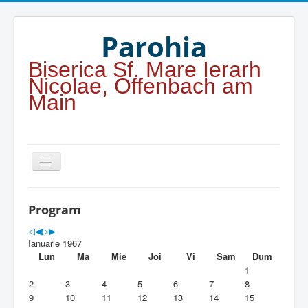
Year
Month
Year
Month
Parohia
Biserica Sf. Mare Ierarh
Nicolae, Offenbach am
Main
Home
Program
Parohia
Ianuarie 1967
Duhovnicesti
Lun
Ma
Mie
Joi
Vi
Sam
Dum
1
Servicii religioase
2
3
4
5
6
7
8
9
10
11
12
13
14
15
Alte legaturi