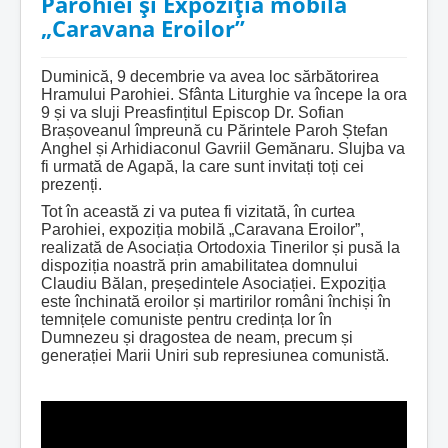
Parohiei și Expoziția mobilă
„Caravana Eroilor”
Duminică, 9 decembrie va avea loc sărbătorirea
Hramului Parohiei. Sfânta Liturghie va începe la ora
9 și va sluji Preasfințitul Episcop Dr. Sofian
Brașoveanul împreună cu Părintele Paroh Ștefan
Anghel și Arhidiaconul Gavriil Gemănaru. Slujba va
fi urmată de Agapă, la care sunt invitați toți cei
prezenți.
Tot în această zi va putea fi vizitată, în curtea
Parohiei, expoziția mobilă „Caravana Eroilor”,
realizată de Asociația Ortodoxia Tinerilor și pusă la
dispoziția noastră prin amabilitatea domnului
Claudiu Bălan, președintele Asociației. Expoziția
este închinată eroilor și martirilor români închiși în
temnițele comuniste pentru credința lor în
Dumnezeu și dragostea de neam, precum și
generației Marii Uniri sub represiunea comunistă.