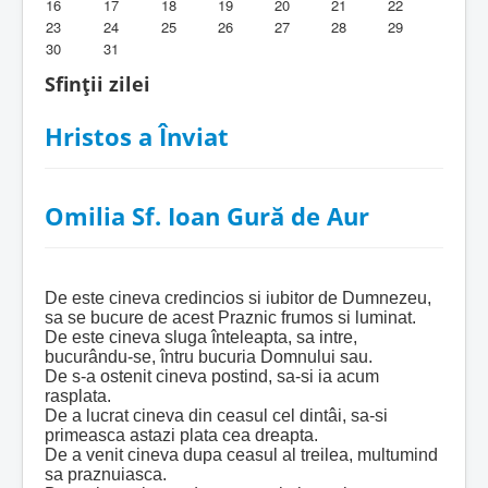
16
17
18
19
20
21
22
23
24
25
26
27
28
29
Biblioteca Parohiei
30
31
Foaia Parohiei
Sfinții zilei
Activitati copii si tineri
Hristos a Înviat
Contact
Omilia Sf. Ioan Gură de Aur
De este cineva credincios si iubitor de Dumnezeu,
sa se bucure de acest Praznic frumos si luminat.
De este cineva sluga înteleapta, sa intre,
bucurându-se, întru bucuria Domnului sau.
De s-a ostenit cineva postind, sa-si ia acum
rasplata.
De a lucrat cineva din ceasul cel dintâi, sa-si
primeasca astazi plata cea dreapta.
De a venit cineva dupa ceasul al treilea, multumind
sa praznuiasca.