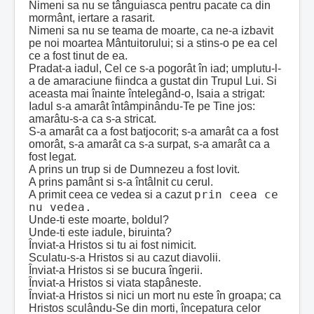
Nimeni sa nu se tânguiasca pentru pacate ca din
mormânt, iertare a rasarit.
Nimeni sa nu se teama de moarte, ca ne-a izbavit
pe noi moartea Mântuitorului; si a stins-o pe ea cel
ce a fost tinut de ea.
Pradat-a iadul, Cel ce s-a pogorât în iad; umplutu-l-
a de amaraciune fiindca a gustat din Trupul Lui. Si
aceasta mai înainte întelegând-o, Isaia a strigat:
Iadul s-a amarât întâmpinându-Te pe Tine jos:
amarâtu-s-a ca s-a stricat.
S-a amarât ca a fost batjocorit; s-a amarât ca a fost
omorât, s-a amarât ca s-a surpat, s-a amarât ca a
fost legat.
A prins un trup si de Dumnezeu a fost lovit.
A prins pamânt si s-a întâlnit cu cerul.
prin ceea ce
A primit ceea ce vedea si a cazut
nu vedea.
Unde-ti este moarte, boldul?
Unde-ti este iadule, biruinta?
Înviat-a Hristos si tu ai fost nimicit.
Sculatu-s-a Hristos si au cazut diavolii.
Înviat-a Hristos si se bucura îngerii.
Înviat-a Hristos si viata stapâneste.
Înviat-a Hristos si nici un mort nu este în groapa; ca
Hristos sculându-Se din morti, începatura celor