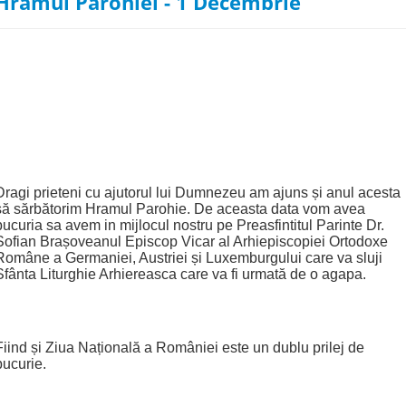
Hramul Parohiei - 1 Decembrie
Dragi prieteni cu ajutorul lui Dumnezeu am ajuns și anul acesta
să sărbătorim Hramul Parohie. De aceasta data vom avea
bucuria sa avem in mijlocul nostru pe Preasfintitul Parinte Dr.
Sofian Brașoveanul Episcop Vicar al Arhiepiscopiei Ortodoxe
Române a Germaniei, Austriei și Luxemburgului care va sluji
Sfânta Liturghie Arhiereasca care va fi urmată de o agapa.
Fiind și Ziua Națională a României este un dublu prilej de
bucurie.