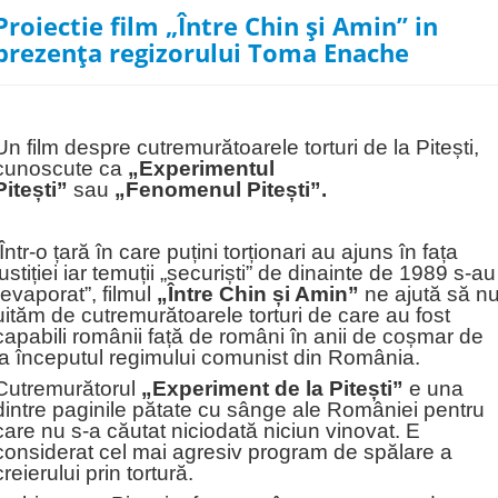
Proiectie film „Între Chin și Amin” in
prezența regizorului Toma Enache
Un film despre cutremurătoarele torturi de la Pitești,
cunoscute ca
„Experimentul
Pitești”
sau
„Fenomenul Pitești”.
Într-o țară în care puțini torționari au ajuns în fața
justiției iar temuții „securiști” de dinainte de 1989 s-au
„evaporat”, filmul
„Între Chin și Amin”
ne ajută să n
uităm de cutremurătoarele torturi de care au fost
capabili românii față de români în anii de coșmar de
la începutul regimului comunist din România.
Cutremurătorul
„Experiment de la Pitești”
e una
dintre paginile pătate cu sânge ale României pentru
care nu s-a căutat niciodată niciun vinovat. E
considerat cel mai agresiv program de spălare a
creierului prin tortură.