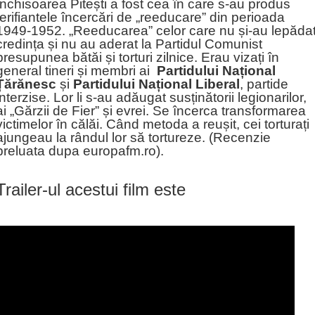
Închisoarea Pitești a fost cea în care s-au produs
terifiantele încercări de „reeducare” din perioada
1949-1952. „Reeducarea” celor care nu și-au lepăda
credința și nu au aderat la Partidul Comunist
presupunea bătăi și torturi zilnice. Erau vizați în
general tineri și membri ai
Partidului Național
Țărănesc
și
Partidului Național Liberal
, partide
interzise. Lor li s-au adăugat susținătorii legionarilor,
ai „Gărzii de Fier” și evrei. Se încerca transformarea
victimelor în călăi. Când metoda a reușit, cei torturați
ajungeau la rândul lor să tortureze. (Recenzie
preluata dupa europafm.ro).
Trailer-ul acestui film este