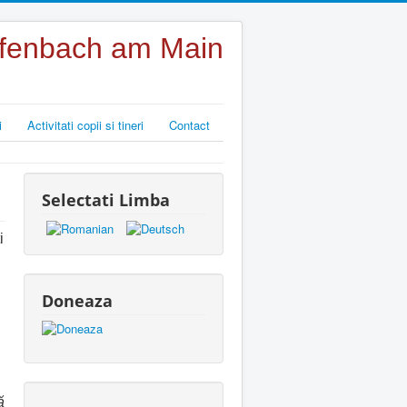
Offenbach am Main
i
Activitati copii si tineri
Contact
Selectati Limba
i
l
Doneaza
ă