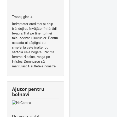
Tropar, glas 4
Îndreptător credinţei şi chip
blândeţilor, învăţător înfrânării
te-au arătat pe tine, turmei
tale, adevărul lucrurilor. Pentru
aceasta ai câştigat cu
smerenia cele înalte, cu
sărăcia cele bogate. Părinte
Ierarhe Nicolae, roagă pe
Hristos Dumnezeu să
mântuiască sufletele noastre.
Ajutor pentru
bolnavi
Doamne ajuta!