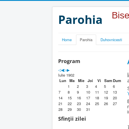
Year
Month
Year
Month
Bise
Parohia
Home
Parohia
Duhovnicesti
Program
Iulie 1902
Lun
Ma
Mie
Joi
Vi
Sam
Dum
1
2
3
4
5
6
7
8
9
10
11
12
13
14
15
16
17
18
19
20
21
22
23
24
25
26
27
28
29
30
31
Sfinții zilei