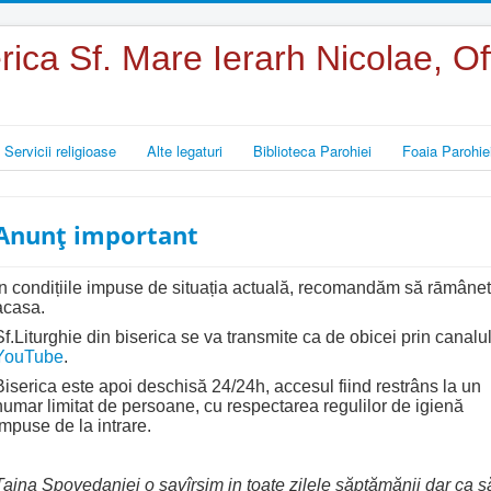
rica Sf. Mare Ierarh Nicolae, 
Servicii religioase
Alte legaturi
Biblioteca Parohiei
Foaia Parohie
Anunț important
În condițiile impuse de situația actuală, recomandăm să rāmânet
acasa.
Sf.Liturghie din biserica se va transmite ca de obicei prin canalu
YouTube
.
Biserica este apoi deschisă 24/24h, accesul fiind restrâns la un
numar limitat de persoane, cu respectarea regulilor de igienă
impuse de la intrare.
Taina Spovedaniei o savîrșim in toate zilele săptămănii dar ca s