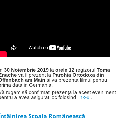
In
30 Noiembrie 2019
la
orele 12
regizorul
Toma
Enache
va fi prezent la
Parohia Ortodoxa din
Offenbach am Main
si va prezenta filmul pentru
prima data in Germania.
Vă rugam să confirmati prezența la acest eveniment
pentru a avea asigurat loc folosind
link-ul
.
Întâlnirea Școala Românească