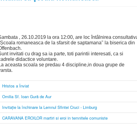
Sambata , 26.10.2019 la ora 12:00, are loc întâlnirea consultativ
"Școala romaneasca de la sfarsit de saptamana" la biserica din
Offenbach.
Sunt invitati cu drag sa ia parte, toti parintii interesati, ca si
cadrele didactice voluntare.
La aceasta scoala se predau 4 discipline,in doua grupe de
varsta.
Hristos a Înviat
Omilia Sf. Ioan Gură de Aur
Invitație la închinare la Lemnul Sfintei Cruci - Limburg
CARAVANA EROILOR martiri si eroi in temnitele comuniste