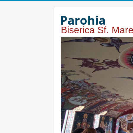
Year
Month
Year
Month
Parohia
Biserica Sf. Mar