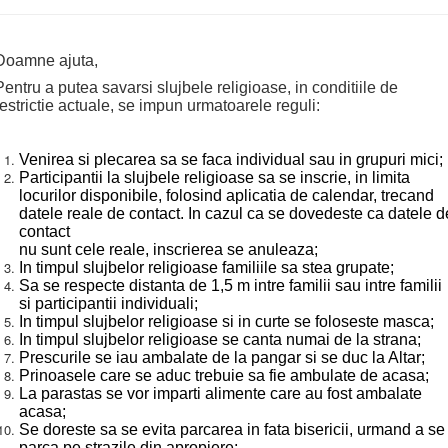
Doamne ajuta,
Pentru a putea savarsi slujbele religioase, in conditiile de
restrictie actuale, se impun urmatoarele reguli:
Venirea si plecarea sa se faca individual sau in grupuri mici;
Participantii la slujbele religioase sa se inscrie, in limita
locurilor disponibile, folosind aplicatia de calendar, trecand
datele reale de contact. In cazul ca se dovedeste ca datele d
contact
nu sunt cele reale, inscrierea se anuleaza;
In timpul slujbelor religioase familiile sa stea grupate;
Sa se respecte distanta de 1,5 m intre familii sau intre familii
si participantii individuali;
In timpul slujbelor religioase si in curte se foloseste masca;
In timpul slujbelor religioase se canta numai de la strana;
Prescurile se iau ambalate de la pangar si se duc la Altar;
Prinoasele care se aduc trebuie sa fie ambulate de acasa;
La parastas se vor imparti alimente care au fost ambalate
acasa;
Se doreste sa se evita parcarea in fata bisericii, urmand a se
parca pe strazile din apropiere;