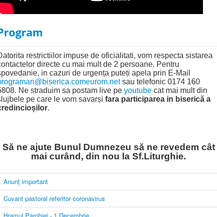
Program
Datorita restrictiilor impuse de oficialitati, vom respecta sistarea
contactelor directe cu mai mult de 2 persoane. Pentru
spovedanie, in cazuri de urgența puteți apela prin E-Mail
programari@biserica.comeurom.net
sau telefonic 0174 160
5808. Ne straduim sa postam live pe
youtube
cat mai mult din
slujbele pe care le vom savarși
fara participarea in biserică a
credincioșilor
.
Să ne ajute Bunul Dumnezeu să ne revedem cât
mai curând, din nou la Sf.Liturghie.
Anunț important
Cuvant pastoral referitor coronavirus
Hramul Parohiei - 1 Decembrie