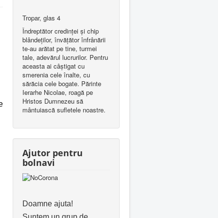
Tropar, glas 4
Îndreptător credinţei şi chip
blândeţilor, învăţător înfrânării
te-au arătat pe tine, turmei
tale, adevărul lucrurilor. Pentru
aceasta ai câştigat cu
smerenia cele înalte, cu
sărăcia cele bogate. Părinte
Ierarhe Nicolae, roagă pe
Hristos Dumnezeu să
e
mântuiască sufletele noastre.
Ajutor pentru
bolnavi
Doamne ajuta!
Suntem un grup de