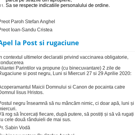
Sa se respecte indicatiile personalului de ordine.
Preot Paroh Stefan Anghel
Preot Ioan-Sandu Cristea
Apel la Post si rugaciune
In contextul ultimelor declaratii privind vaccinarea obligatorie,
conducerea
Aliantei Parintilor va propune (cu binecuvantare) 2 zile de
Rugaciune si post negru, Luni si Miercuri 27 si 29 Aprilie 2020:
Acoperamantul Maicii Domnului si Canon de pocainta catre
Domnul Iisus Hristos.
Postul negru înseamnă să nu mâncăm nimic, ci doar apă, luni și
miercuri.
Vă rog să încercați fiecare, după putere, să postiți și să vă rugați
cu cele două rânduieli de mai sus.
Pr. Sabin Vodă