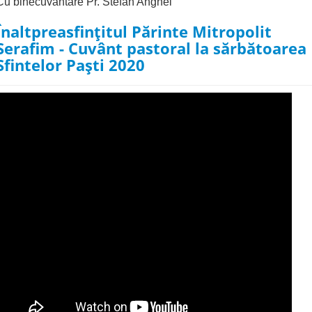
Cu binecuvantare Pr. Stefan Anghel
Înaltpreasfințitul Părinte Mitropolit
Serafim - Cuvânt pastoral la sărbătoarea
Sfintelor Paști 2020