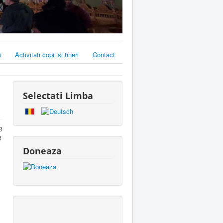
i
Activitati copii si tineri
Contact
Selectati Limba
e
e
Doneaza