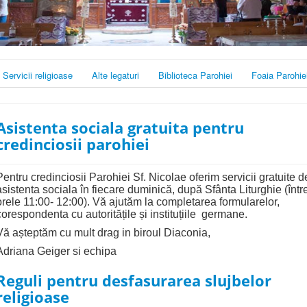
Servicii religioase
Alte legaturi
Biblioteca Parohiei
Foaia Parohie
Asistenta sociala gratuita pentru
credinciosii parohiei
Pentru credinciosii Parohiei Sf. Nicolae oferim servicii gratuite d
asistenta sociala în fiecare duminică, după Sfânta Liturghie (într
orele 11:00- 12:00). Vă ajutăm la completarea formularelor,
corespondenta cu autoritățile și instituțiile germane.
Vă așteptăm cu mult drag in biroul Diaconia,
Adriana Geiger si echipa
Reguli pentru desfasurarea slujbelor
religioase