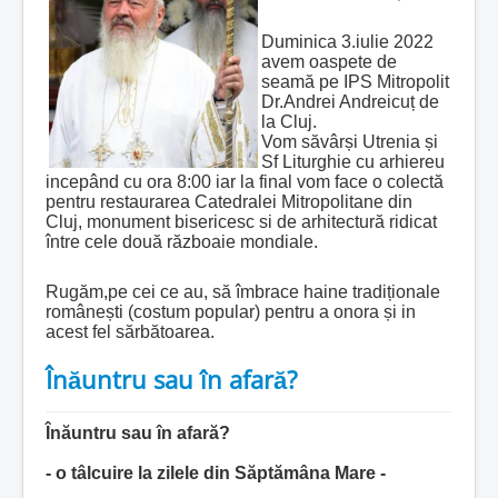
Duminica 3.iulie 2022
avem oaspete de
seamă pe IPS Mitropolit
Dr.Andrei Andreicuț de
la Cluj.
Vom săvârși Utrenia și
Sf Liturghie cu arhiereu
incepând cu ora 8:00 iar la final v
om face o colectă
pentru restaurarea Catedralei Mitropolitane din
Cluj, monument bisericesc si de arhitectură ridicat
între cele două războaie mondiale.
Rugăm,pe cei ce au, să îmbrace haine tradiționale
românești (costum popular) pentru a onora și in
acest fel sărbătoarea.
Înăuntru sau în afară?
Î
năuntru sau în afară?
- o tâlcuire la zilele din Săptămâna Mare -