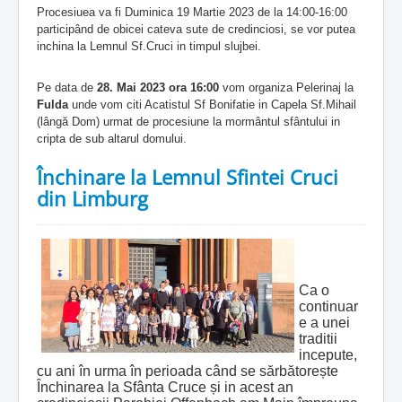
Procesiuea va fi Duminica 19 Martie 2023 de la 14:00-16:00
participând de obicei cateva sute de credinciosi, se vor putea
inchina la Lemnul Sf.Cruci in timpul slujbei.
Pe data de
28. Mai 2023 ora 16:00
vom organiza Pelerinaj la
Fulda
unde vom citi Acatistul Sf Bonifatie in Capela Sf.Mihail
(lângă Dom) urmat de procesiune la mormântul sfântului in
cripta de sub altarul domului.
Închinare la Lemnul Sfintei Cruci
din Limburg
Ca o
continuar
e a unei
traditii
incepute,
cu ani în urma în perioada când se sărbătorește
Închinarea la Sfânta Cruce și in acest an