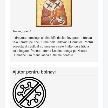
Tropar, glas 4
Îndreptător credinţei şi chip blândeţilor, învăţător înfrânării
te-au arătat pe tine, turmei tale, adevărul lucrurilor. Pentru
aceasta ai câştigat cu smerenia cele înalte, cu sărăcia
cele bogate. Părinte Ierarhe Nicolae, roagă pe Hristos
Dumnezeu să mântuiască sufletele noastre.
Ajutor pentru bolnavi