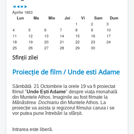
Parohia
Aprilie 1853
Duhovnicesti
Lun
Ma
Mie
Joi
Vi
Sam
Dum
1
2
3
Servicii religioase
4
5
6
7
8
9
10
11
12
13
14
15
16
17
Alte legaturi
18
19
20
21
22
23
24
25
26
27
28
29
30
Biblioteca Parohiei
Sfinții zilei
Foaia Parohiei
Proiecție de film / Unde esti Adame
Activitati copii si tineri
Contact
Sămbătă 21 Octombrie la orele 19 va fi proiectat
filmul "
Unde Ești Adame
" despre viața monahală
din Muntele Athos. Imaginile au fost filmate la
Mănăstirea Dochiariu
din Muntele Athos. La
proiecție va asista și regizorul filmului caruia i se
vor putea pune întrebări la sfârșit.
Intrarea este liberă.