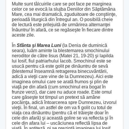
Multe sunt tâlcuirile care se pot face pe marginea
celor ce se evocă la slujba Deniilor din Săptămâna
Mare, cea mai dramatică, zguduitoare de conştiinţe,
perioadă liturgică din întregul an. O posibilă cheie
de lectură este prilejuită de urmărirea alternanţei
înăuntru/ în afară, ce se regăseşte în fiecare dintre
aceste zile.
În
Sfânta şi Marea Luni
(la Denia de duminică
seara), luăm aminte la blestemarea smochinului
neroditor de către Iisus (Matei 21, 19-20) şi lapilda
lui Iosif, fiul patriarhului Iacob. Smochinul este se
usucă pentru că este golit pe dinăuntru de sevă
(blestemul înseamnă retragerea binecuvântării,
adică a vieţii care vine de la Dumnezeu). Aici este
imaginea omului care se arată frumos şi plin de
viaţă pe din afară (cum smochinul era bogat în
frunze verzi), dar care nu aduce roade. Este omul
care găseşte tot timpul un pretext să amâne
pocăinţa, adică întoarcerea spre Dumnezeu, izvorul
vieţii. În final, un astfel de om va fi golit cu totul de
viaţa cea dinăuntru (pentru că el trăieşte doar în
cele din afară) şi această golire se va reflecta şi în
cele din afara lui – uscăciunea reflectă lipsa de
viaţă. În antiteză, ni se prezintă imaginea lui Iosif