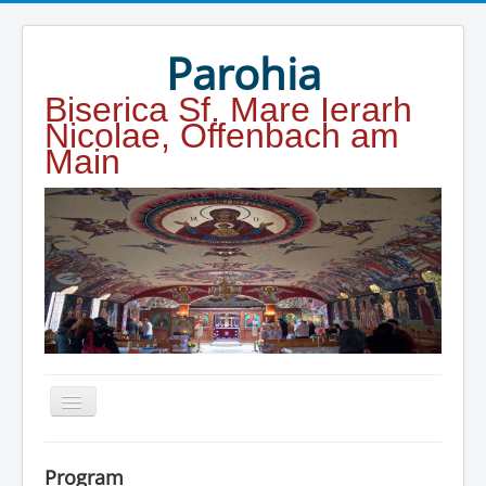
Year
Month
Year
Month
Parohia
Biserica Sf. Mare Ierarh
Nicolae, Offenbach am
Main
Home
Program