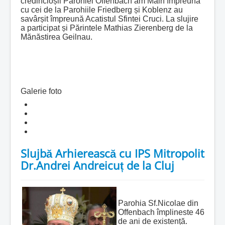
credincioșii Parohiei Offenbach am Main împreuna
cu cei de la Parohiile Friedberg și Koblenz au
savârșit împreună Acatistul Sfintei Cruci. La slujire
a participat și Părintele Mathias Zierenberg de la
Mănăstirea Geilnau.
Galerie foto
Slujbă Arhierească cu IPS Mitropolit
Dr.Andrei Andreicuț de la Cluj
Parohia Sf.Nicolae din
Offenbach împlineste 46
de ani de existență.