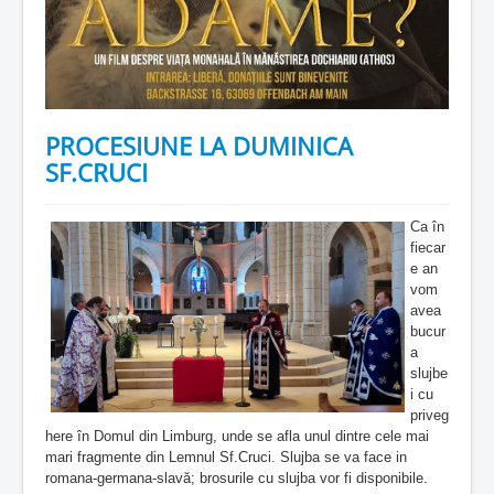
PROCESIUNE LA DUMINICA
SF.CRUCI
Ca în
fiecar
e an
vom
avea
bucur
a
slujbe
i cu
priveg
here în Domul din Limburg, unde se afla unul dintre cele mai
mari fragmente din Lemnul Sf.Cruci. Slujba se va face in
romana-germana-slavă; brosurile cu slujba vor fi disponibile.