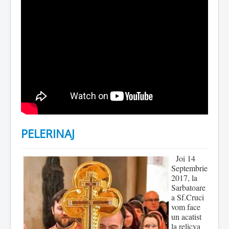
PELERINAJ
Joi 14
Septembrie
2017, la
Sarbatoare
a Sf.Cruci
vom face
un acatist
la relicva