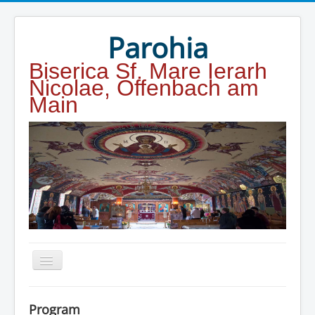
Year
Month
Year
Month
Parohia
Biserica Sf. Mare Ierarh
Nicolae, Offenbach am
Main
Home
Program