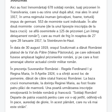
Soultzmatt
Aici au fost înmormântaţi 678 soldaţi români, luaţi prizonieri în
Transilvania, care s-au stins unul după altul, mai ales în anul
1917, în urma regimului inuman (privaţiuni, foame, tortură)
impus de germani. 553 de morminte sunt individuale. În alte
două morminte comune (de la unul lipseşte inscripţia de la
baza crucii) se află osemintele a 125 de prizonieri
(„un întreg
detaşament român”
), care au murit de frig în noaptea de 27
spre 28 Ianuarie 1917, la Steinbrunn-le-Haut.
În data de 30 august 1919, oraşul Soultzmatt a dăruit României
platoul de la
Val du Pâtre
(Valea Păstorului), pe care odinioară
fusese amplasat lagărul prizonierilor români, şi pe care a fost
amenajat ulterior actualul cimitir militar român.
În prezenţa Suveranilor României - Regele Ferdinand I şi
Regina Maria, în 9 Aprilie 1924, s-a sfințit acest loc de
pomenire, dăruit de către statul francez României. La baza
crucii monumentale, la dorinţa Reginei Maria, au fost fixate
patru plăci de marmoră. Una poartă următoarea inscripţie
emoţionantă în limbile română şi franceză: “Soldaţi Români!
Departe de patria voastră pentru care voi v-aţi jertfit, odihniţi-vă
în pace, aureolaţi de glorie, în acest pământ, care nu vă mai
este străin”.