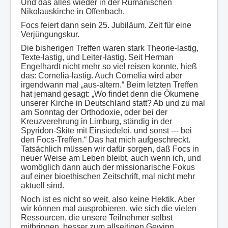
Und das alles wieder in der Rumänischen
Nikolauskirche in Offenbach.
Focs feiert dann sein 25. Jubiläum. Zeit für eine
Verjüngungskur.
Die bisherigen Treffen waren stark Theorie-lastig,
Texte-lastig, und Leiter-lastig. Seit Herman
Engelhardt nicht mehr so viel reisen konnte, hieß
das: Cornelia-lastig. Auch Cornelia wird aber
irgendwann mal „aus-altern.“ Beim letzten Treffen
hat jemand gesagt: „Wo findet denn die Ökumene
unserer Kirche in Deutschland statt? Ab und zu mal
am Sonntag der Orthodoxie, oder bei der
Kreuzverehrung in Limburg, ständig in der
Spyridon-Skite mit Einsiedelei, und sonst --- bei
den Focs-Treffen.“ Das hat mich aufgeschreckt.
Tatsächlich müssen wir dafür sorgen, daß Focs in
neuer Weise am Leben bleibt, auch wenn ich, und
womöglich dann auch der missionarische Fokus
auf einer bioethischen Zeitschrift, mal nicht mehr
aktuell sind.
Noch ist es nicht so weit, also keine Hektik. Aber
wir können mal ausprobieren, wie sich die vielen
Ressourcen, die unsere Teilnehmer selbst
mitbringen, besser zum allseitigen Gewinn