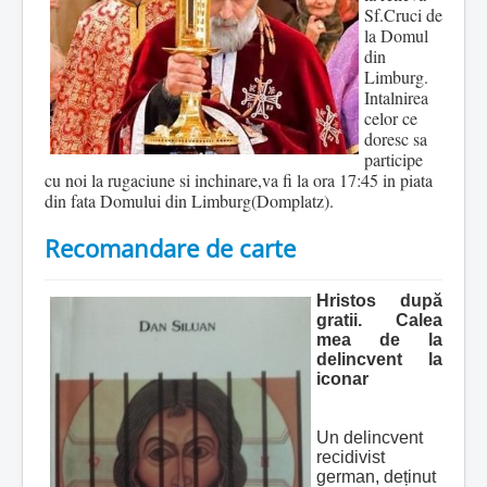
Sf.Cruci de
la Domul
din
Limburg.
Intalnirea
celor ce
doresc sa
participe
cu noi la rugaciune si inchinare,va fi la ora 17:45 in piata
din fata Domului din Limburg(Domplatz).
Recomandare de carte
Hristos dup
ă
gratii. Calea
mea de la
delincvent la
iconar
Un delincvent
recidivist
german, deținut