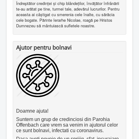
Îndreptător credinţei şi chip blândeţilor, învăţător înfrânării
te-au arătat pe tine, turmei tale, adevărul lucrurilor. Pentru
aceasta ai câştigat cu smerenia cele înalte, cu sărăcia
cele bogate. Părinte Ierarhe Nicolae, roagă pe Hristos
Dumnezeu să mântuiască sufletele noastre.
Ajutor pentru bolnavi
Doamne ajuta!
Suntem un grup de credinciosi din Parohia
Offenbach care vrem sa venim in ajutorul celor
ce sunt bolnavi, infectati cu coronavirus.
Daca aveti nevoie de un sprijin, sfat, incurajare,