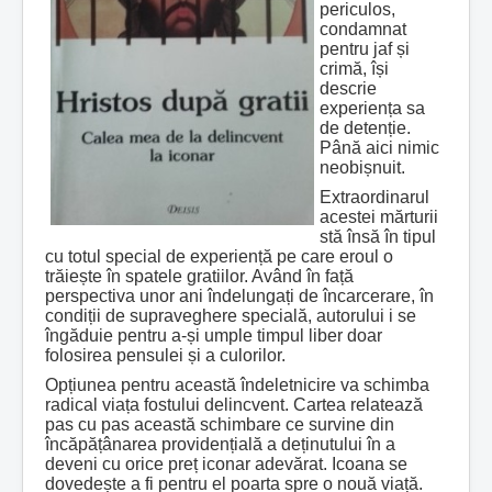
periculos,
condamnat
pentru jaf și
crimă, își
descrie
experiența sa
de detenție.
Până aici nimic
neobișnuit.
Extraordinarul
acestei mărturii
stă însă în tipul
cu totul special de experiență pe care eroul o
trăiește în spatele gratiilor. Având în față
perspectiva unor ani îndelungați de încarcerare, în
condiții de supraveghere specială, autorului i se
îngăduie pentru a-și umple timpul liber doar
folosirea pensulei și a culorilor.
Opțiunea pentru această îndeletnicire va schimba
radical viața fostului delincvent. Cartea relatează
pas cu pas această schimbare ce survine din
încăpățânarea providențială a deținutului în a
deveni cu orice preț iconar adevărat. Icoana se
dovedește a fi pentru el poarta spre o nouă viață.