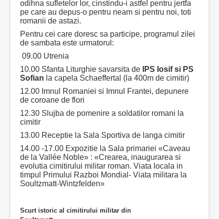
odihna sufletelor lor, cinstindu-i astfel pentru jertfa
pe care au depus-o pentru neam si pentru noi, toti
romanii de astazi.
Pentru cei care doresc sa participe, programul zilei
de sambata este urmatorul:
09.00 Utrenia
10.00 Sfanta Liturghie savarsita de
IPS Iosif si PS
Sofian
la capela Schaeffertal (la 400m de cimitir)
12.00 Imnul Romaniei si Imnul Frantei, depunere
de coroane de flori
12.30 Slujba de pomenire a soldatilor romani la
cimitir
13.00 Receptie la Sala Sportiva de langa cimitir
14.00 -17.00 Expozitie la Sala primariei «Caveau
de la Vallée Noble» : «Crearea, inaugurarea si
evolutia cimitirului militar roman. Viata locala in
timpul Primului Razboi Mondial- Viata militara la
Soultzmatt-Wintzfelden»
Scurt istoric al cimitirului militar din