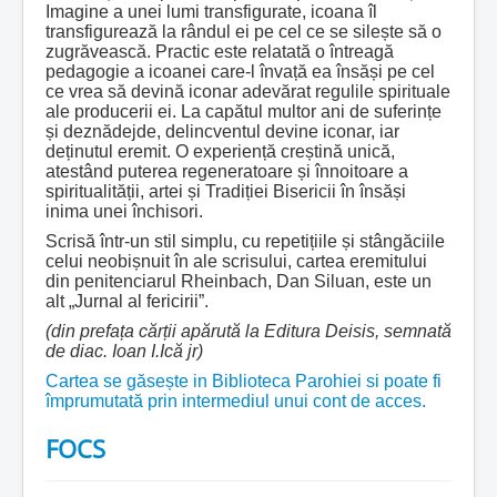
Imagine a unei lumi transfigurate, icoana îl
transfigurează la rândul ei pe cel ce se silește să o
zugrăvească. Practic este relatată o întreagă
pedagogie a icoanei care-l învață ea însăși pe cel
ce vrea să devină iconar adevărat regulile spirituale
ale producerii ei. La capătul multor ani de suferințe
și deznădejde, delincventul devine iconar, iar
deținutul eremit. O experiență creștină unică,
atestând puterea regeneratoare și înnoitoare a
spiritualității, artei și Tradiției Bisericii în însăși
inima unei închisori.
Scrisă într-un stil simplu, cu repetițiile și stângăciile
celui neobișnuit în ale scrisului, cartea eremitului
din penitenciarul Rheinbach, Dan Siluan, este un
alt „Jurnal al fericirii”.
(din prefața cărții ap
ărută la Editura Deisis
, semnată
de diac. Ioan I.Ică jr)
Cartea se găsește in Biblioteca Parohiei si poate fi
împrumutată prin intermediul unui cont de acces.
FOCS