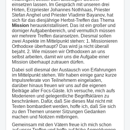
einsetzen lassen. Im Gespräch mit unseren drei
Hirten, Erzpriester Johannes Nothhaas, Priester
Stefan Anghel und Priester Vladimir Bayanov, hat
sich für das diesjährige Herbst-Treffen das Thema
Mission
herauskristallisiert. Das ist ein großer und
dorniger Aufgabenbereich, und vermutlich müssen
wir mehrere Treffen daransetzen. Diesmal sollen
zwei Aspekte im Mittelpunkt stehen: 1. Missionieren
Orthodoxe überhaupt? Das wird ja nicht überall
bejaht. 2. Wie müssen wir Orthodoxen an uns
selbst arbeiten, damit wir uns die Aufgabe einer
Mission überhaupt zutrauen dürfen.
Dabei soll diesmal der Austausch von Erfahrungen
im Mittelpunkt stehen. Wir haben einige ganz kurze
Impulsreferate von Teilnehmern eingeladen,
darüber hinaus freuen wir uns auf die eigenen
Beiträge aller Focs-Gäste. Ich versuche, mich aufs
Moderieren und gelegentliche Begriffsklären zu
beschränken. Dafür, daß Sie dieses Mal nicht mit
Texten bombardiert werden, hoffe ich, daß Sie sich
zu den Themen unserer Sitzungen Gedanken
machen und Notizen mitbringen.
Gemeinsam mit den Vätern freue ich mich schon
auf unser Treffen und hoffe auf frühe Anmeldungen,