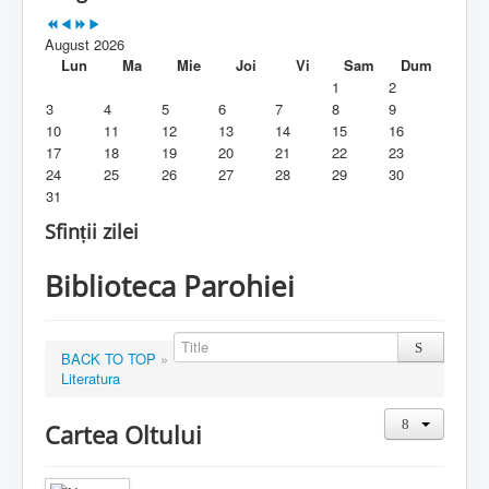
Parohia
August 2026
Duhovnicesti
Lun
Ma
Mie
Joi
Vi
Sam
Dum
1
2
Servicii religioase
3
4
5
6
7
8
9
10
11
12
13
14
15
16
Alte legaturi
17
18
19
20
21
22
23
24
25
26
27
28
29
30
Biblioteca Parohiei
31
Foaia Parohiei
Sfinții zilei
Activitati copii si tineri
Biblioteca Parohiei
Contact
BACK TO TOP
»
Literatura
Cartea Oltului