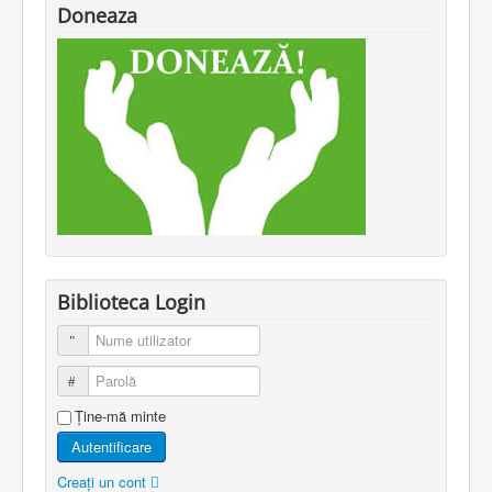
Doneaza
Biblioteca Login
Nume utilizator
Parolă
Ţine-mă minte
Autentificare
Creaţi un cont