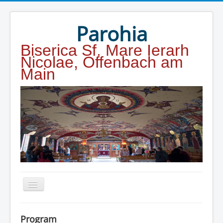
Year
Month
Year
Month
Parohia
Biserica Sf. Mare Ierarh
Nicolae, Offenbach am
Main
Home
Program