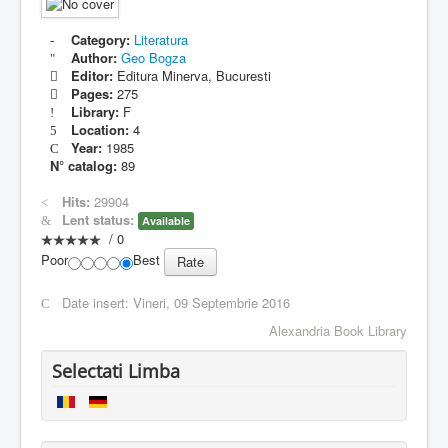
Category:
Literatura
Author:
Geo Bogza
Editor:
Editura Minerva, Bucuresti
Pages:
275
Library:
F
Location:
4
Year:
1985
N° catalog:
89
Hits:
29904
Lent status:
Available
/
0
Poor
Best
Date insert:
Vineri, 09 Septembrie 2016
Alexandria Book Library
Selectati Limba