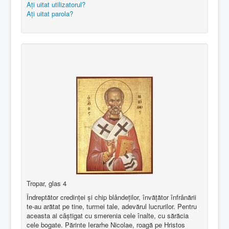
Aţi uitat utilizatorul?
Aţi uitat parola?
Tropar, glas 4
Îndreptător credinţei şi chip blândeţilor, învăţător înfrânării
te-au arătat pe tine, turmei tale, adevărul lucrurilor. Pentru
aceasta ai câştigat cu smerenia cele înalte, cu sărăcia
cele bogate. Părinte Ierarhe Nicolae, roagă pe Hristos